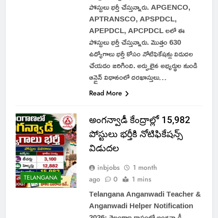
పోస్టులు భర్తీ చేస్తున్నారు. APGENCO,
APTRANSCO, APSPDCL,
APEPDCL, APCPDCL లలో ఈ
పోస్టులు భర్తీ చేస్తున్నారు. మొత్తం 630
ఉద్యోగాలు భర్తీ కోసం నోటిఫికేషన్లు విడుదల
చేయడం జరిగింది. అర్హులైన అభ్యర్థుల నుండి
ఆన్లైన్ విధానంలో దరఖాస్తులు…
Read More
అంగన్వాడీ కేంద్రాల్లో 15,982
పోస్టులు భర్తీకి నోటిఫికేషన్స్
విడుదల
inbjobs
1 month
TELANGANA
ago
0
1 mins
Telangana Anganwadi Teacher &
Anganwadi Helper Notification
2026: తెలంగాణ రాష్ట్రంలో అంగన్వాడీ