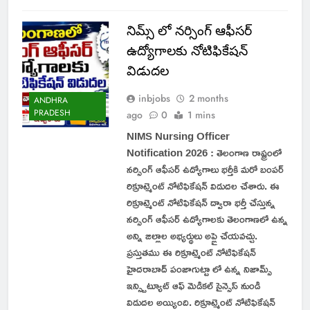
నిమ్స్ లో నర్సింగ్ ఆఫీసర్
ఉద్యోగాలకు నోటిఫికేషన్
విడుదల
inbjobs
2 months
ANDHRA
PRADESH
ago
0
1 mins
NIMS Nursing Officer
Notification 2026 : తెలంగాణ రాష్ట్రంలో
నర్సింగ్ ఆఫీసర్ ఉద్యోగాలు భర్తీకి మరో బంపర్
రిక్రూట్మెంట్ నోటిఫికేషన్ విడుదల చేశారు. ఈ
రిక్రూట్మెంట్ నోటిఫికేషన్ ద్వారా భర్తీ చేస్తున్న
నర్సింగ్ ఆఫీసర్ ఉద్యోగాలకు తెలంగాణలో ఉన్న
అన్ని జిల్లాల అభ్యర్థులు అప్లై చేయవచ్చు.
ప్రస్తుతము ఈ రిక్రూట్మెంట్ నోటిఫికేషన్
హైదరాబాద్ పంజాగుట్టా లో ఉన్న నిజామ్స్
ఇన్స్టిట్యూట్ ఆఫ్ మెడికల్ సైన్సెస్ నుండి
విడుదల అయ్యింది. రిక్రూట్మెంట్ నోటిఫికేషన్