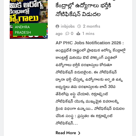
కేంద్రాల్లో ఉద్యోగాలు భర్తీకి
నోటిఫికేషన్ విడుదల
inbjobs
2 months
ANDHRA
PRADESH
ago
0
1 mins
AP PHC Jobs Notification 2026 :
ఆంధ్రప్రదేశ్ రాష్ట్రంలో ప్రాథమిక ఆరోగ్య కేంద్రాల్లో
కాంట్రాక్ట్ మరియు ఔట్ సోర్సింగ్ పద్ధతిలో
ఉద్యోగాలు భర్తీకి దరఖాస్తులు కోరుతూ
నోటిఫికేషన్ విడుదలైంది. ఈ నోటిఫికేషన్
ద్వారా భర్తీ చేస్తున్న ఉద్యోగాలకు అర్హత ఉన్న
అభ్యర్థులు తమ దరఖాస్తులను జూన్ 30వ
తేదీలోపు అప్లై చేయాలి. రిక్రూట్మెంట్
నోటిఫికేషన్ యొక్క ముఖ్యమైన వివరాలన్నీ
క్రింది విధంగా ఉన్నాయి.. నోటిఫికేషన్ విడుదల
చేసిన సంస్థ : ప్రస్తుతం ఈ రిక్రూట్మెంట్
నోటిఫికేషన్…
Read More