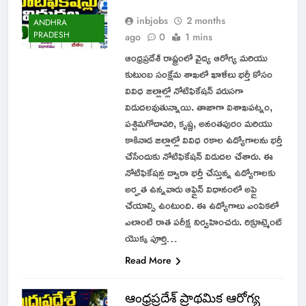
inbjobs
2 months
ANDHRA
PRADESH
ago
0
1 mins
ఆంధ్రప్రదేశ్ రాష్ట్రంలో వైద్య ఆరోగ్య మరియు
కుటుంబ సంక్షేమ శాఖలో ఖాళీలు భర్తీ కోసం
వివిధ జిల్లాల్లో నోటిఫికేషన్ వరుసగా
విడుదలవుతున్నాయి. తాజాగా విశాఖపట్నం,
పశ్చిమగోదావరి, కృష్ణ, అనంతపురం మరియు
కాకినాడ జిల్లాల్లో వివిధ రకాల ఉద్యోగాలను భర్తీ
చేసేందుకు నోటిఫికేషన్ విడుదల చేశారు. ఈ
నోటిఫికేషన్ల ద్వారా భర్తీ చేస్తున్న ఉద్యోగాలకు
అర్హత ఉన్నవారు ఆఫ్లైన్ విధానంలో అప్లై
చేయాల్సి ఉంటుంది. ఈ ఉద్యోగాలు ఎంపికలో
ఎలాంటి రాత పరీక్ష నిర్వహించరు. రిక్రూట్మెంట్
యొక్క పూర్తి…
Read More
ఆంధ్రప్రదేశ్ ప్రాథమిక ఆరోగ్య