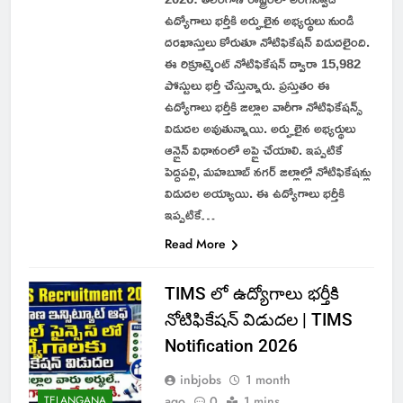
ఉద్యోగాలు భర్తీకి అర్హులైన అభ్యర్థులు నుండి
దరఖాస్తులు కోరుతూ నోటిఫికేషన్ విడుదలైంది.
ఈ రిక్రూట్మెంట్ నోటిఫికేషన్ ద్వారా 15,982
పోస్టులు భర్తీ చేస్తున్నారు. ప్రస్తుతం ఈ
ఉద్యోగాలు భర్తీకి జిల్లాల వారీగా నోటిఫికేషన్స్
విడుదల అవుతున్నాయి. అర్హులైన అభ్యర్థులు
ఆన్లైన్ విధానంలో అప్లై చేయాలి. ఇప్పటికే
పెద్దపల్లి, మహబూబ్ నగర్ జిల్లాల్లో నోటిఫికేషన్లు
విడుదల అయ్యాయి. ఈ ఉద్యోగాలు భర్తీకి
ఇప్పటికే…
Read More
TIMS లో ఉద్యోగాలు భర్తీకి
నోటిఫికేషన్ విడుదల | TIMS
Notification 2026
inbjobs
1 month
ago
0
1 mins
TELANGANA