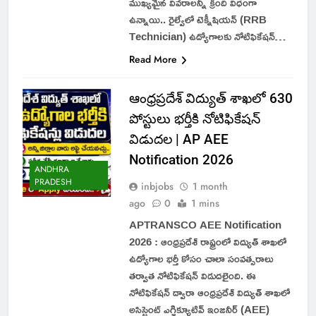
ముఖ్యమైన వివరాలన్నీ క్రింది విధంగా
ఉన్నాయి.. రైల్వేలో టెక్నీషియన్ (RRB
Technician) ఉద్యోగాలకు నోటిఫికేషన్…
Read More
ఆంధ్రప్రదేశ్ విద్యుత్ శాఖలో 630
పోస్టులు భర్తీకి నోటిఫికేషన్
విడుదల | AP AEE
Notification 2026
ANDHRA
PRADESH
inbjobs
1 month
ago
0
1 mins
APTRANSCO AEE Notification
2026 : ఆంధ్రప్రదేశ్ రాష్ట్రంలో విద్యుత్ శాఖలో
ఉద్యోగాల భర్తీ కోసం చాలా సంవత్సరాలు
తర్వాత నోటిఫికేషన్ విడుదలైంది. ఈ
నోటిఫికేషన్ ద్వారా ఆంధ్రప్రదేశ్ విద్యుత్ శాఖలో
అసిస్టెంట్ ఎగ్జిక్యూటివ్ ఇంజనీర్ (AEE)