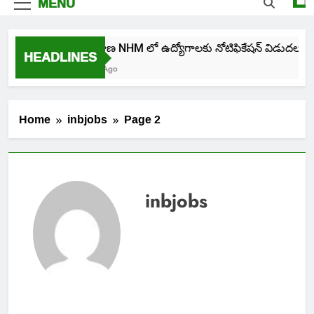
MENU
తెలంగాణ NHM లో ఉద్యోగాలకు నోటిఫికేషన్ విడుదల
HEADLINES
5 Days Ago
Home
inbjobs
Page 2
inbjobs