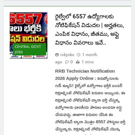
రైల్వేలో 6557 ఉద్యోగాలకు
నోటిఫికేషన్ విడుదల | అర్హతలు,
ఎంపిక విధానం, జీతము, అప్లై
విధానం వివరాలు ఇవే..
CENTRAL GOVT
JOBS
inbjobs
1 month
ago
0
1 mins
RRB Technician Notification
2026 Apply Online : నిరుద్యోగులకు
గుడ్ న్యూస్! రైల్వేలో ఉద్యోగాలు భర్తీకి బంపర్
రిక్రూట్మెంట్ నోటిఫికేషన్ విడుదల అయ్యింది. ఈ
రిక్రూట్మెంట్ నోటిఫికేషన్ ద్వారా భర్తీ చేస్తున్న
ఉద్యోగాలకు భారతీయ పౌరులు అందరూ అప్లై
చేయవచ్చు. తాజాగా విడుదల చేసిన ఈ
నోటిఫికేషన్ ద్వారా మొత్తం 6557 పోస్టులు భర్తీ
చేస్తున్నారు. రిక్రూట్మెంట్ నోటిఫికేషన్ యొక్క