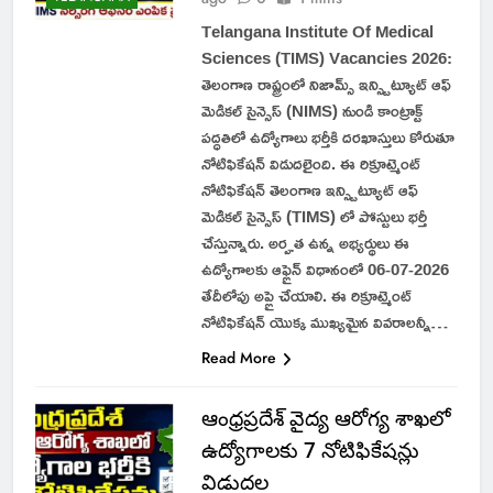
Telangana Institute Of Medical
Sciences (TIMS) Vacancies 2026:
తెలంగాణ రాష్ట్రంలో నిజామ్స్ ఇన్స్టిట్యూట్ ఆఫ్
మెడికల్ సైన్సెస్ (NIMS) నుండి కాంట్రాక్ట్
పద్ధతిలో ఉద్యోగాలు భర్తీకి దరఖాస్తులు కోరుతూ
నోటిఫికేషన్ విడుదలైంది. ఈ రిక్రూట్మెంట్
నోటిఫికేషన్ తెలంగాణ ఇన్స్టిట్యూట్ ఆఫ్
మెడికల్ సైన్సెస్ (TIMS) లో పోస్టులు భర్తీ
చేస్తున్నారు. అర్హత ఉన్న అభ్యర్థులు ఈ
ఉద్యోగాలకు ఆఫ్లైన్ విధానంలో 06-07-2026
తేదీలోపు అప్లై చేయాలి. ఈ రిక్రూట్మెంట్
నోటిఫికేషన్ యొక్క ముఖ్యమైన వివరాలన్నీ…
Read More
ఆంధ్రప్రదేశ్ వైద్య ఆరోగ్య శాఖలో
ఉద్యోగాలకు 7 నోటిఫికేషన్లు
విడుదల