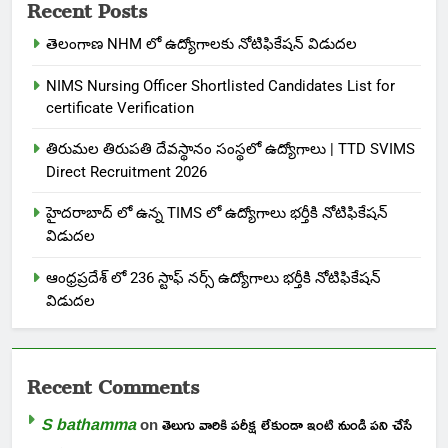
Recent Posts
తెలంగాణ NHM లో ఉద్యోగాలకు నోటిఫికేషన్ విడుదల
NIMS Nursing Officer Shortlisted Candidates List for
certificate Verification
తిరుమల తిరుపతి దేవస్థానం సంస్థలో ఉద్యోగాలు | TTD SVIMS
Direct Recruitment 2026
హైదరాబాద్ లో ఉన్న TIMS లో ఉద్యోగాలు భర్తీకి నోటిఫికేషన్
విడుదల
ఆంధ్రప్రదేశ్ లో 236 స్టాఫ్ నర్స్ ఉద్యోగాలు భర్తీకి నోటిఫికేషన్
విడుదల
Recent Comments
S bathamma
on
తెలుగు వారికి పరీక్ష లేకుండా ఇంటి నుండి పని చేసే