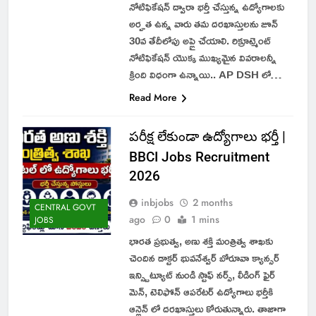
నోటిఫికేషన్ ద్వారా భర్తీ చేస్తున్న ఉద్యోగాలకు
అర్హత ఉన్న వారు తమ దరఖాస్తులను జూన్
30వ తేదీలోపు అప్లై చేయాలి. రిక్రూట్మెంట్
నోటిఫికేషన్ యొక్క ముఖ్యమైన వివరాలన్నీ
క్రింది విధంగా ఉన్నాయి.. AP DSH లో…
Read More
పరీక్ష లేకుండా ఉద్యోగాలు భర్తీ |
BBCI Jobs Recruitment
2026
inbjobs
2 months
CENTRAL GOVT
ago
0
1 mins
JOBS
భారత ప్రభుత్వ, అణు శక్తి మంత్రిత్వ శాఖకు
చెందిన డాక్టర్ భువనేశ్వర్ బోరూవా క్యాన్సర్
ఇన్స్టిట్యూట్ నుండి స్టాఫ్ నర్స్, లీడింగ్ ఫైర్
మెన్, టెలిఫోన్ ఆపరేటర్ ఉద్యోగాలు భర్తీకి
ఆన్లైన్ లో దరఖాస్తులు కోరుతున్నారు. తాజాగా