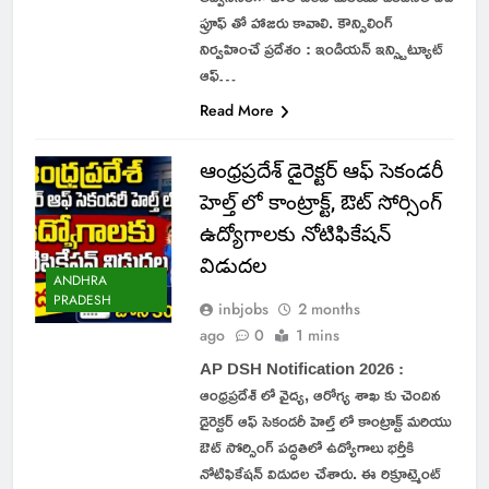
ప్రూఫ్ తో హాజరు కావాలి. కౌన్సిలింగ్
నిర్వహించే ప్రదేశం : ఇండియన్ ఇన్స్టిట్యూట్
ఆఫ్…
Read More
ఆంధ్రప్రదేశ్ డైరెక్టర్ ఆఫ్ సెకండరీ
హెల్త్ లో కాంట్రాక్ట్, ఔట్ సోర్సింగ్
ఉద్యోగాలకు నోటిఫికేషన్
విడుదల
ANDHRA
PRADESH
inbjobs
2 months
ago
0
1 mins
AP DSH Notification 2026 :
ఆంధ్రప్రదేశ్ లో వైద్య, ఆరోగ్య శాఖ కు చెందిన
డైరెక్టర్ ఆఫ్ సెకండరీ హెల్త్ లో కాంట్రాక్ట్ మరియు
ఔట్ సోర్సింగ్ పద్ధతిలో ఉద్యోగాలు భర్తీకి
నోటిఫికేషన్ విడుదల చేశారు. ఈ రిక్రూట్మెంట్