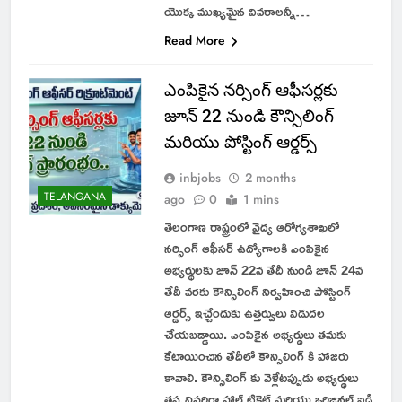
యొక్క ముఖ్యమైన వివరాలన్నీ…
Read More
ఎంపికైన నర్సింగ్ ఆఫీసర్లకు
జూన్ 22 నుండి కౌన్సిలింగ్
మరియు పోస్టింగ్ ఆర్డర్స్
inbjobs
2 months
TELANGANA
ago
0
1 mins
తెలంగాణ రాష్ట్రంలో వైద్య ఆరోగ్యశాఖలో
నర్సింగ్ ఆఫీసర్ ఉద్యోగాలకి ఎంపికైన
అభ్యర్థులకు జూన్ 22వ తేదీ నుండి జూన్ 24వ
తేదీ వరకు కౌన్సిలింగ్ నిర్వహించి పోస్టింగ్
ఆర్డర్స్ ఇచ్చేందుకు ఉత్తర్వులు విడుదల
చేయబడ్డాయి. ఎంపికైన అభ్యర్థులు తమకు
కేటాయించిన తేదీలో కౌన్సిలింగ్ కి హాజరు
కావాలి. కౌన్సిలింగ్ కు వెళ్లేటప్పుడు అభ్యర్థులు
తప్పనిసరిగా హాల్ టికెట్ మరియు ఒరిజినల్ ఐడి