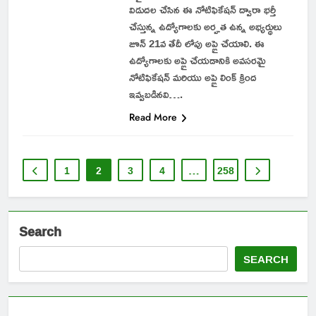
విడుదల చేసిన ఈ నోటిఫికేషన్ ద్వారా భర్తీ
చేస్తున్న ఉద్యోగాలకు అర్హత ఉన్న అభ్యర్థులు
జూన్ 21వ తేదీ లోపు అప్లై చేయాలి. ఈ
ఉద్యోగాలకు అప్లై చేయడానికి అవసరమై
నోటిఫికేషన్ మరియు అప్లై లింక్ క్రింద
ఇవ్వబడినవి….
Read More
1
2
3
4
…
258
Search
SEARCH