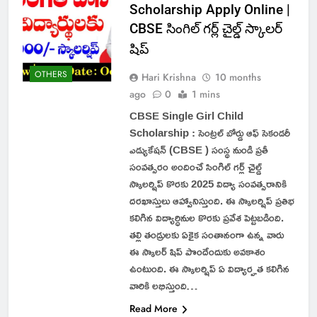
Scholarship Apply Online |
CBSE సింగిల్ గర్ల్ చైల్డ్ స్కాలర్
షిప్
OTHERS
Hari Krishna
10 months
ago
0
1 mins
CBSE Single Girl Child
Scholarship : సెంట్రల్ బోర్డు ఆఫ్ సెకండరీ
ఎడ్యుకేషన్ (CBSE ) సంస్థ నుండి ప్రతీ
సంవత్సరం అందించే సింగిల్ గర్ల్ చైల్డ్
స్కాలర్షిప్ కొరకు 2025 విద్యా సంవత్సరానికి
దరఖాస్తులు ఆహ్వానిస్తుంది. ఈ స్కాలర్షిప్ ప్రతిభ
కలిగిన విద్యార్ధినుల కొరకు ప్రవేశ పెట్టబడింది.
తల్లి తండ్రులకు ఏకైక సంతానంగా ఉన్న వారు
ఈ స్కాలర్ షిప్ పొందేందుకు అవకాశం
ఉంటుంది. ఈ స్కాలర్షిప్ ఏ విద్యార్హత కలిగిన
వారికి లభిస్తుంది…
Read More