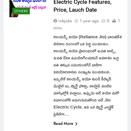
Electric Cycle Features,
Price, Lauch Date
OTHERS
inbjobs
1 year ago
0
1
mins
రిలయన్స్ జియో (Reliance Jio) భారతదేశ
టెలికాం రంగంలో ఒక పెద్ద సంచలనం.
రిలయన్స్ జియో ప్రారంభంలో ఉచిత కాల్స్,
ఉచిత డేటా ఉపయోగించుకునే అవకాశం ఇచ్చి
అతి తక్కువ సమయంలోనే భారీగా
వినియోగదారుల సంఖ్యను పెంచుకుంది.
ఇప్పటికే రిలయన్స్ జియో నుండి కీప్యాడ్
మొబైల్ లు, స్మార్ట్ ఫోన్లు, లాప్టాప్ వంటివి
మార్కెట్లోకి వచ్చాయి. ఇప్పుడు అదే జియో మరో
విభాగంలోకి అడుగుపెడుతోంది అదే Jio
Electric Cycle. ఇది ఒక స్మార్ట్ ఎలక్ట్రిక్
సైకిల్‌గా…
Read More