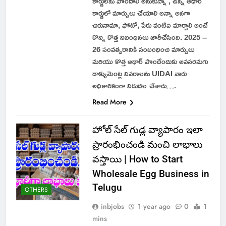
కార్డులను పొందాలి అనుకున్నా , ఉన్న ఆధార్
కార్డులో మార్పులు చేయాలి అన్నా అనగా
చిరునామా, ఫోటో, పేరు వంటివి మార్చాలి అంటే
కొన్ని కొత్త నిబంధనలు జారీచేసింది. 2025 –
26 సంవత్సరానికి సంబంధించి మార్పులు
మరియు కొత్త ఆధార్ పొందేందుకు అవసరమగు
డాక్యుమెంట్ల వివరాలను UIDAI వారు
అధికారికంగా విడుదల చేశారు….
Read More
హోల్ సేల్ గుడ్ల వ్యాపారం ఇలా
ప్రారంభించండి మంచి లాభాలు
వస్తాయి | How to Start
Wholesale Egg Business in
Telugu
OTHERS
inbjobs
1 year ago
0
1
mins