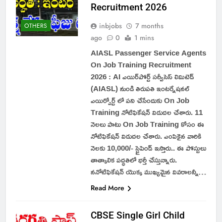
Recruitment 2026
inbjobs
7 months
OTHERS
ago
0
1 mins
AIASL Passenger Service Agents
On Job Training Recruitment
2026 : AI ఎయిర్‌పోర్ట్ సర్వీసెస్ లిమిటెడ్
(AIASL) నుండి తిరుపతి ఇంటర్నేషనల్
ఎయిర్పోర్ట్ లో పని చేసేందుకు On Job
Training నోటిఫికేషన్ విడుదల చేశారు. 11
నెలలు పాటు On Job Training కోసం ఈ
నోటిఫికేషన్ విడుదల చేశారు. ఎంపికైన వారికి
నెలకు 10,000/- స్టైపెండ్ ఇస్తారు.. ఈ పోస్టులు
తాత్కాలిక పద్ధతిలో భర్తీ చేస్తున్నారు.
ననోటిఫికేషన్ యొక్క ముఖ్యమైన వివరాలన్నీ…
Read More
CBSE Single Girl Child