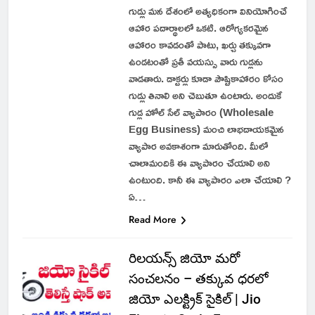
గుడ్లు మన దేశంలో అత్యధికంగా వినియోగించే
ఆహార పదార్థాలలో ఒకటి. ఆరోగ్యకరమైన
ఆహారం కావడంతో పాటు, ఖర్చు తక్కువగా
ఉండటంతో ప్రతీ వయస్సు వారు గుడ్లను
వాడతారు. డాక్టర్లు కూడా పౌష్టికాహారం కోసం
గుడ్లు తినాలి అని చెబుతూ ఉంటారు. అందుకే
గుడ్ల హోల్ సేల్ వ్యాపారం (Wholesale
Egg Business) మంచి లాభదాయకమైన
వ్యాపార అవకాశంగా మారుతోంది. మీలో
చాలామందికి ఈ వ్యాపారం చేయాలి అని
ఉంటుంది. కానీ ఈ వ్యాపారం ఎలా చేయాలి ?
ఏ…
Read More
రిలయన్స్ జియో మరో
సంచలనం – తక్కువ ధరలో
జియో ఎలక్ట్రిక్ సైకిల్ | Jio