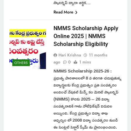
స్కాలర్షిప్ ద్వారా ఆర్థిక…
Read More
NMMS Scholarship Apply
Online 2025 | NMMS
Scholarship Eligibility
Hari Krishna
11 months
ago
0
1 mins
OTHERS
NMMS Scholarship 2025-26 :
ప్రభుత్వ పాఠశాలలలో 8 వ తరగతి చదువుతున్న
విద్యార్థులకు కేంద్ర ప్రభుత్వం ప్రతి సంవత్సరం
అందించే నేషనల్ మీన్స్ కం మెరిట్ స్కాలర్షిప్
(NMMS) కొరకు 2025 – 26 విద్యా
సంవత్సరానికి గాను నోటిఫికేషన్ విడుదల
అయ్యింది. కేంద్ర ప్రభుత్వం విద్యా శాఖ
ఆధ్వర్యం లో 2008 విద్యా సంవత్సరం నుండి
ఈ సెంట్రల్ సెక్టార్ స్కీమ్ ను ప్రారంభించింది.