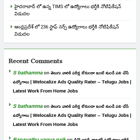
హైదరాబాద్ లో ఉన్న TIMS లో ఉద్యోగాలు భర్తీకి నోటిఫికేషన్
విడుదల
ఆంధ్రప్రదేశ్ లో 236 స్టాఫ్ నర్స్ ఉద్యోగాలు భర్తీకి నోటిఫికేషన్
విడుదల
Recent Comments
S bathamma
on
తెలుగు వారికి పరీక్ష లేకుండా ఇంటి నుండి పని చేసే
ఉద్యోగాలు | Welocalize Ads Quality Rater – Telugu Jobs |
Latest Work From Home Jobs
S bathamma
on
తెలుగు వారికి పరీక్ష లేకుండా ఇంటి నుండి పని చేసే
ఉద్యోగాలు | Welocalize Ads Quality Rater – Telugu Jobs |
Latest Work From Home Jobs
Banavathu vagya naik
on
AP అటవీ శాఖలో ఉద్యోగాలు భర్తీకి