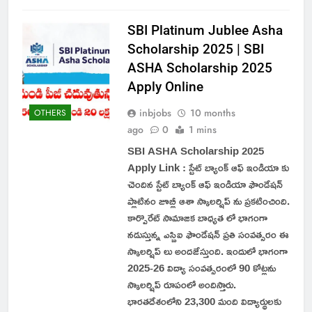
SBI Platinum Jublee Asha
Scholarship 2025 | SBI
ASHA Scholarship 2025
Apply Online
inbjobs
10 months
OTHERS
ago
0
1 mins
SBI ASHA Scholarship 2025
Apply Link : స్టేట్ బ్యాంక్ ఆఫ్ ఇండియా కు
చెందిన స్టేట్ బ్యాంక్ ఆఫ్ ఇండియా ఫౌండేషన్
ప్లాటినం జూబ్లీ ఆశా స్కాలర్షిప్ ను ప్రకటించింది.
కార్పొరేట్ సామాజిక బాధ్యత లో భాగంగా
నడుస్తున్న ఎస్బిఐ ఫౌండేషన్ ప్రతి సంవత్సరం ఈ
స్కాలర్షిప్ లు అందజేస్తుంది. ఇందులో భాగంగా
2025-26 విద్యా సంవత్సరంలో 90 కోట్లను
స్కాలర్షిప్ రూపంలో అందిస్తారు.
భారతదేశంలోని 23,300 మంది విద్యార్థులకు