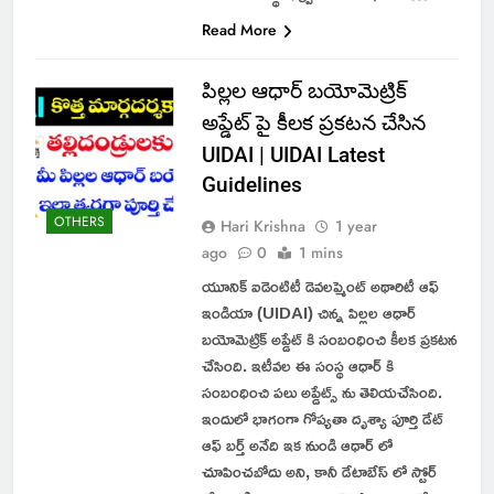
Read More
పిల్లల ఆధార్ బయోమెట్రిక్
అప్డేట్ పై కీలక ప్రకటన చేసిన
UIDAI | UIDAI Latest
Guidelines
OTHERS
Hari Krishna
1 year
ago
0
1 mins
యూనిక్ ఐడెంటిటీ డెవలప్మెంట్ అథారిటీ ఆఫ్
ఇండియా (UIDAI) చిన్న పిల్లల ఆధార్
బయోమెట్రిక్ అప్డేట్ కి సంబంధించి కీలక ప్రకటన
చేసింది. ఇటీవల ఈ సంస్థ ఆధార్ కి
సంబంధించి పలు అప్డేట్స్ ను తెలియచేసింది.
ఇందులో భాగంగా గోప్యతా దృశ్యా పూర్తి డేట్
ఆఫ్ బర్త్ అనేది ఇక నుండి ఆధార్ లో
చూపించబోదు అని, కానీ డేటాబేస్ లో స్టోర్