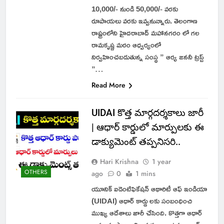
10,000/- నుండి 50,000/- వరకు
రూపాయలు వరకు ఇవ్వనున్నారు. తెలంగాణ
రాష్ట్రంలోని హైదరాబాద్ మహానగరం లో గల
రామకృష్ణ మఠం ఆధ్వర్యంలో
నిర్వహించబడుతున్న సంస్థ ” ఆర్య జననీ ట్రస్ట్
”…
Read More
UIDAI కొత్త మార్గదర్శకాలు జారీ
| ఆధార్ కార్డులో మార్పులకు ఈ
డాక్యుమెంట్ తప్పనిసరి..
Hari Krishna
1 year
OTHERS
ago
0
1 mins
యూనిక్ ఐడెంటిఫికేషన్ ఆథారిటీ ఆఫ్ ఇండియా
(UIDAI) ఆధార్ కార్డు లకు సంబంధించి
ముఖ్య ఆదేశాలు జారీ చేసింది. కొత్తగా ఆధార్