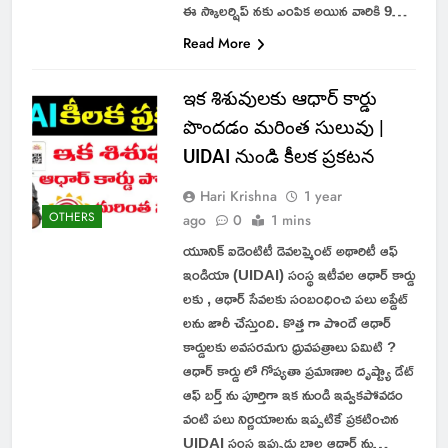
ఈ స్కాలర్షిప్ నకు ఎంపిక అయిన వారికి 9…
Read More
ఇక శిశువులకు ఆధార్ కార్డు
పొందడం మరింత సులువు |
UIDAI నుండి కీలక ప్రకటన
Hari Krishna
1 year
OTHERS
ago
0
1 mins
యూనిక్ ఐడెంటిటీ డెవలప్మెంట్ అథారిటీ ఆఫ్
ఇండియా (UIDAI) సంస్థ ఇటీవల ఆధార్ కార్డు
లకు , ఆధార్ సేవలకు సంబంధించి పలు అప్డేట్
లను జారీ చేస్తుంది. కొత్త గా పొందే ఆధార్
కార్డులకు అవసరమగు ధ్రువపత్రాలు ఏమిటి ?
ఆధార్ కార్డు లో గోప్యతా ప్రమాణాల దృష్ట్యా డేట్
ఆఫ్ బర్త్ ను పూర్తిగా ఇక నుండి ఇవ్వకపోవడం
వంటి పలు నిర్ణయాలను ఇప్పటికే ప్రకటించిన
UIDAI సంస్థ ఇప్పుడు బాల ఆధార్ ను…