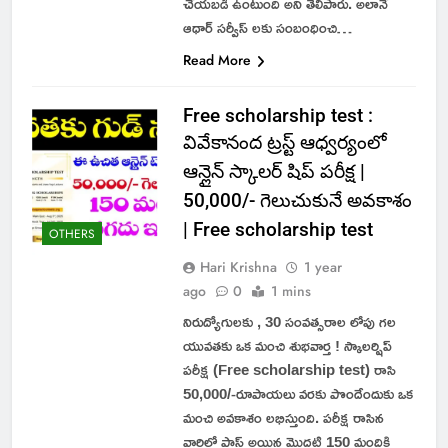
చేయబడి ఉంటుంది అని తెలిపారు. అలానే
ఆధార్ సర్వీస్ లకు సంబంధించి…
Read More
Free scholarship test :
వివేకానంద ట్రస్ట్ ఆధ్వర్యంలో
ఆన్లైన్ స్కాలర్ షిప్ పరీక్ష |
50,000/- గెలుచుకునే అవకాశం
| Free scholarship test
OTHERS
Hari Krishna
1 year
ago
0
1 mins
నిరుద్యోగులకు , 30 సంవత్సరాల లోపు గల
యువతకు ఒక మంచి శుభవార్త ! స్కాలర్షిప్
పరీక్ష (Free scholarship test) రాసి
50,000/-రూపాయలు వరకు పొందేందుకు ఒక
మంచి అవకాశం లభిస్తుంది. పరీక్ష రాసిన
వారిలో పాస్ అయిన మొదటి 150 మందికి