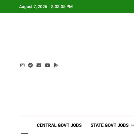
Skip
August 7, 2026
8:33:06 PM
to
content
CENTRAL GOVT JOBS
STATE GOVT JOBS