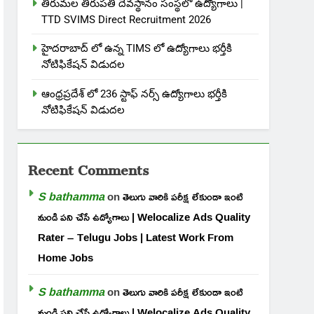
తిరుమల తిరుపతి దేవస్థానం సంస్థలో ఉద్యోగాలు |
TTD SVIMS Direct Recruitment 2026
హైదరాబాద్ లో ఉన్న TIMS లో ఉద్యోగాలు భర్తీకి
నోటిఫికేషన్ విడుదల
ఆంధ్రప్రదేశ్ లో 236 స్టాఫ్ నర్స్ ఉద్యోగాలు భర్తీకి
నోటిఫికేషన్ విడుదల
Recent Comments
S bathamma
on
తెలుగు వారికి పరీక్ష లేకుండా ఇంటి
నుండి పని చేసే ఉద్యోగాలు | Welocalize Ads Quality
Rater – Telugu Jobs | Latest Work From
Home Jobs
S bathamma
on
తెలుగు వారికి పరీక్ష లేకుండా ఇంటి
నుండి పని చేసే ఉద్యోగాలు | Welocalize Ads Quality