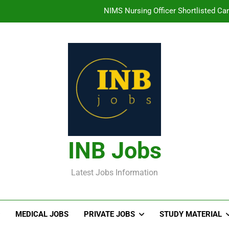
తిరుమల తిరుపతి దేవస్థానం సంస్థలో ఉద్యోగ
హైదరాబాద్ లో ఉన్న TI
తెలంగా
NIMS Nursing Officer Shortlisted Cand
తిరుమల తిరుపతి దేవస్థానం సంస్థలో ఉద్యోగ
హైదరాబాద్ లో ఉన్న TI
INB Jobs
Latest Jobs Information
MEDICAL JOBS
PRIVATE JOBS
STUDY MATERIAL