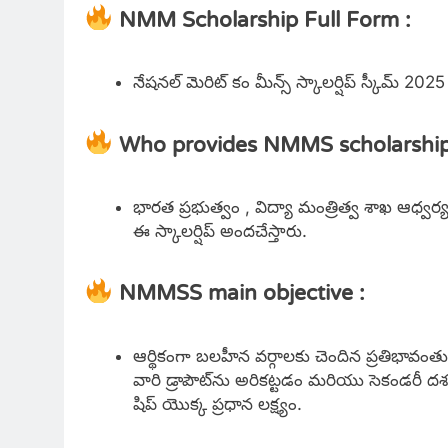
NMM Scholarship Full Form :
నేషనల్ మెరిట్ కం మీన్స్ స్కాలర్షిప్ స్కీమ్ 202
Who provides NMMS scholarship
భారత ప్రభుత్వం , విద్యా మంత్రిత్వ శాఖ ఆధ్వర్
ఈ స్కాలర్షిప్ అందచేస్తారు.
NMMSS main objective :
ఆర్థికంగా బలహీన వర్గాలకు చెందిన ప్రతిభావంతు
వారి డ్రాపౌట్‌ను అరికట్టడం మరియు సెకండరీ ద
షిప్ యొక్క ప్రధాన లక్ష్యం.