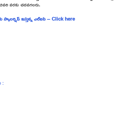
ను చివరి వరకు చదవగలరు.
ులకు స్కాలర్షిప్ ఇస్తున్న ఎల్ఐసి – Click here
 :