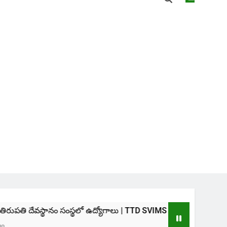
థానం సంస్థలో ఉద్యోగాలు | TTD SVIMS Direct Recruitment 2026