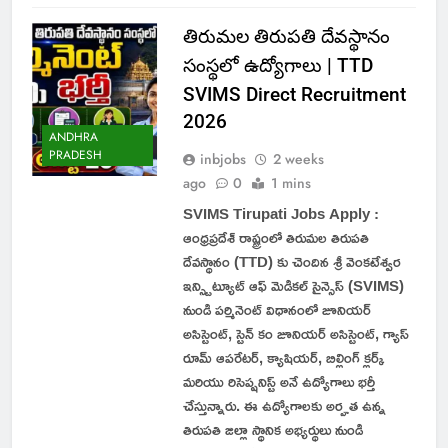
తిరుమల తిరుపతి దేవస్థానం
సంస్థలో ఉద్యోగాలు | TTD
SVIMS Direct Recruitment
2026
ANDHRA
PRADESH
inbjobs
2 weeks
ago
0
1 mins
SVIMS Tirupati Jobs Apply :
ఆంధ్రప్రదేశ్ రాష్ట్రంలో తిరుమల తిరుపతి
దేవస్థానం (TTD) కు చెందిన శ్రీ వెంకటేశ్వర
ఇన్స్టిట్యూట్ ఆఫ్ మెడికల్ సైన్సెస్ (SVIMS)
నుండి పర్మినెంట్ విధానంలో జూనియర్
అసిస్టెంట్, స్టెన్ కం జూనియర్ అసిస్టెంట్, గ్యాస్
రూమ్ ఆపరేటర్, క్యాషియర్, బిల్లింగ్ క్లర్క్
మరియు రిసెప్షనిస్ట్ అనే ఉద్యోగాలు భర్తీ
చేస్తున్నారు. ఈ ఉద్యోగాలకు అర్హత ఉన్న
తిరుపతి జిల్లా స్థానిక అభ్యర్థులు నుండి