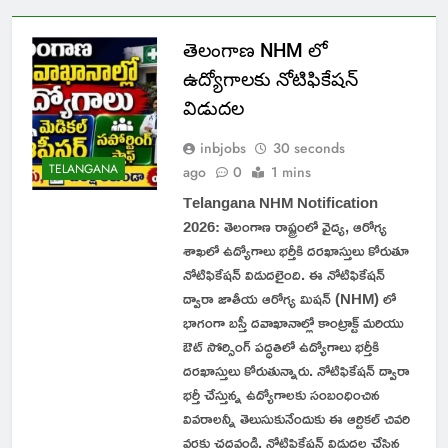
తెలంగాణ NHM లో
ఉద్యోగాలకు నోటిఫికేషన్
విడుదల
inbjobs
30 seconds
TELANGANA
ago
0
1 mins
Telangana NHM Notification
2026: తెలంగాణ రాష్ట్రంలో వైద్య, ఆరోగ్య
శాఖలో ఉద్యోగాలు భర్తీకి దరఖాస్తులు కోరుతూ
నోటిఫికేషన్ విడుదలైంది. ఈ నోటిఫికేషన్
ద్వారా జాతీయ ఆరోగ్య మిషన్ (NHM) లో
భాగంగా బస్తీ దవాఖానాల్లో కాంట్రాక్ట్ మరియు
ఔట్ సోర్సింగ్ పద్ధతిలో ఉద్యోగాలు భర్తీకి
దరఖాస్తులు కోరుతున్నారు. నోటిఫికేషన్ ద్వారా
భర్తీ చేస్తున్న ఉద్యోగాలకు సంబంధించిన
వివరాలన్నీ తెలుసుకునేందుకు ఈ ఆర్టికల్ చివరి
వరకు చదవండి. నోటిఫికేషన్ విడుదల చేసిన