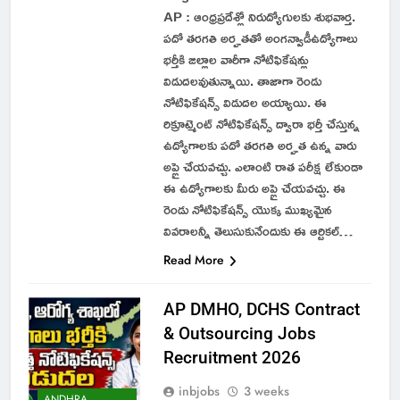
AP : ఆంధ్రప్రదేశ్లో నిరుద్యోగులకు శుభవార్త.
పదో తరగతి అర్హతతో అంగన్వాడీఉద్యోగాలు
భర్తీకి జిల్లాల వారీగా నోటిఫికేషన్లు
విడుదలవుతున్నాయి. తాజాగా రెండు
నోటిఫికేషన్స్ విడుదల అయ్యాయి. ఈ
రిక్రూట్మెంట్ నోటిఫికేషన్స్ ద్వారా భర్తీ చేస్తున్న
ఉద్యోగాలకు పదో తరగతి అర్హత ఉన్న వారు
అప్లై చేయవచ్చు. ఎలాంటి రాత పరీక్ష లేకుండా
ఈ ఉద్యోగాలకు మీరు అప్లై చేయవచ్చు. ఈ
రెండు నోటిఫికేషన్స్ యొక్క ముఖ్యమైన
వివరాలన్నీ తెలుసుకునేందుకు ఈ ఆర్టికల్…
Read More
AP DMHO, DCHS Contract
& Outsourcing Jobs
Recruitment 2026
inbjobs
3 weeks
ANDHRA