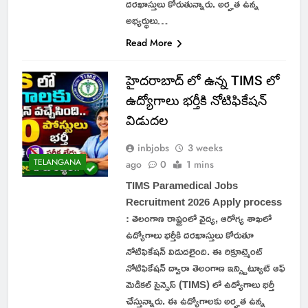
దరఖాస్తులు కోరుతున్నారు. అర్హత ఉన్న
అభ్యర్థులు…
Read More
హైదరాబాద్ లో ఉన్న TIMS లో
ఉద్యోగాలు భర్తీకి నోటిఫికేషన్
విడుదల
inbjobs
3 weeks
TELANGANA
ago
0
1 mins
TIMS Paramedical Jobs
Recruitment 2026 Apply process
: తెలంగాణ రాష్ట్రంలో వైద్య, ఆరోగ్య శాఖలో
ఉద్యోగాలు భర్తీకి దరఖాస్తులు కోరుతూ
నోటిఫికేషన్ విడుదలైంది. ఈ రిక్రూట్మెంట్
నోటిఫికేషన్ ద్వారా తెలంగాణ ఇన్స్టిట్యూట్ ఆఫ్
మెడికల్ సైన్సెస్ (TIMS) లో ఉద్యోగాలు భర్తీ
చేస్తున్నారు. ఈ ఉద్యోగాలకు అర్హత ఉన్న