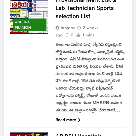
Lab Technician Sports
selection List
ANDHRA
inbjobs
3 weeks
PRADESH
ago
0
1 mins
తెలంగాణ మెడికల్ హెల్త్ సర్వీసెస్ రిక్రూట్మెంట్
బోర్డ్ నుండి ఈ రెండు కొన్ని ముఖ్యమైన అప్డేట్స్
వచ్చాయి. ANM పోస్టులకు సంబంధించి తొలి
ప్రొవిజినల్ మెరిట్ లిస్ట్ విడుదల చేశారు. దీనికి
సంబంధించి అభ్యంతరాలు ఉంటే జూలై 13వ
తేదీ నుండి జూలై 15వ తేదీ లోపు వెబ్సైట్ లో
నమోదు చేయవచ్చు. ల్యాబ్ టెక్నీషియన్
ఉద్యోగాలకు స్పోర్ట్స్ కోటాలో ఎంపిక అయిన
అభ్యర్థుల జాబితా కూడా MHSRB విడుదల
చేసింది. ఈ లిస్టులు డౌన్లోడ్ చేయడానికి…
Read More