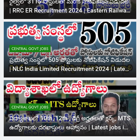
రైల్వేలో 3115 పోస్టులతో మరొక నోటిఫికేషన్ విడుదల
| RRC ER Recruitment 2024 | Eastern Railway
Recruitment Cell Notification 2024
CENTRAL GOVT JOBS
ప్రభుత్వ సంస్థలో 505 పోస్టులకు నోటిఫికేషన్ విడుదల
| NLC India Limited Recruitment 2024 | Latest
Jobs Notifications
CENTRAL GOVT JOBS
విద్యాశాఖలో 10th, 12th , డిగ్రీ అర్హతలతో క్లర్క్, MTS
ఉద్యోగాలకు దరఖాస్తులు ఆహ్వానం | Latest jobs in
Telugu