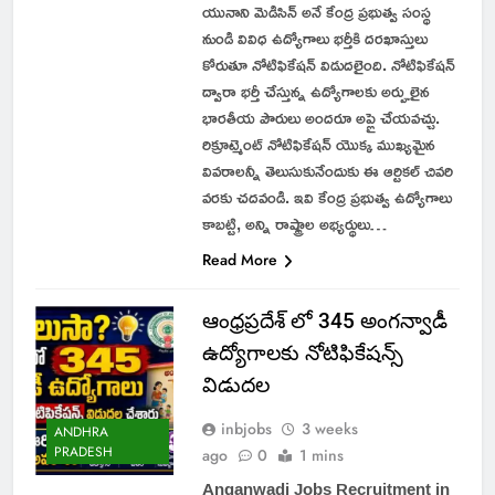
యునాని మెడిసిన్ అనే కేంద్ర ప్రభుత్వ సంస్థ
నుండి వివిధ ఉద్యోగాలు భర్తీకి దరఖాస్తులు
కోరుతూ నోటిఫికేషన్ విడుదలైంది. నోటిఫికేషన్
ద్వారా భర్తీ చేస్తున్న ఉద్యోగాలకు అర్హులైన
భారతీయ పౌరులు అందరూ అప్లై చేయవచ్చు.
రిక్రూట్మెంట్ నోటిఫికేషన్ యొక్క ముఖ్యమైన
వివరాలన్నీ తెలుసుకునేందుకు ఈ ఆర్టికల్ చివరి
వరకు చదవండి. ఇవి కేంద్ర ప్రభుత్వ ఉద్యోగాలు
కాబట్టి, అన్ని రాష్ట్రాల అభ్యర్థులు…
Read More
ఆంధ్రప్రదేశ్ లో 345 అంగన్వాడీ
ఉద్యోగాలకు నోటిఫికేషన్స్
విడుదల
inbjobs
3 weeks
ANDHRA
PRADESH
ago
0
1 mins
Anganwadi Jobs Recruitment in