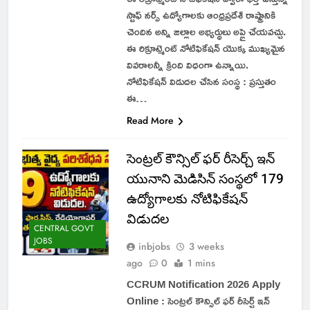
స్టాఫ్ నర్స్ ఉద్యోగాలకు ఆంధ్రప్రదేశ్ రాష్ట్రానికి
చెందిన అన్ని జిల్లాల అభ్యర్థులు అప్లై చేయవచ్చు.
ఈ రిక్రూట్మెంట్ నోటిఫికేషన్ యొక్క ముఖ్యమైన
వివరాలన్నీ క్రింది విధంగా ఉన్నాయి.
నోటిఫికేషన్ విడుదల చేసిన సంస్థ : ప్రస్తుతం
ఈ…
Read More
సెంట్రల్ కౌన్సిల్ ఫర్ రీసెర్చ్ ఇన్
యునాని మెడిసిన్ సంస్థలో 179
ఉద్యోగాలకు నోటిఫికేషన్
విడుదల
CENTRAL GOVT
JOBS
inbjobs
3 weeks
ago
0
1 mins
CCRUM Notification 2026 Apply
Online : సెంట్రల్ కౌన్సిల్ ఫర్ రీసెర్చ్ ఇన్