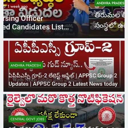
2 weeks ago
ANDHRA PRADESH
తిరుమల తిరుపతి దేవస్థానం
సంస్థలో ఉద్యోగాలు | TTD SVIMS
Direct Recruitment 2026
ANDHRA PRADESH
ఏపీపీఎస్సీ గ్రూప్-2 లేటెస్ట్ అప్డేట్ | APPSC Group 2
Updates | APPSC Group 2 Latest News today
CENTRAL GOVT JOBS