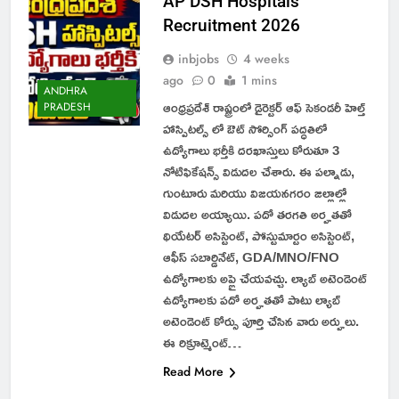
AP DSH Hospitals
Recruitment 2026
inbjobs
4 weeks
ago
0
1 mins
ANDHRA
ఆంధ్రప్రదేశ్ రాష్ట్రంలో డైరెక్టర్ ఆఫ్ సెకండరీ హెల్త్
PRADESH
హాస్పిటల్స్ లో ఔట్ సోర్సింగ్ పద్ధతిలో
ఉద్యోగాలు భర్తీకి దరఖాస్తులు కోరుతూ 3
నోటిఫికేషన్స్ విడుదల చేశారు. ఈ పల్నాడు,
గుంటూరు మరియు విజయనగరం జిల్లాల్లో
విడుదల అయ్యాయి. పదో తరగతి అర్హతతో
థియేటర్ అసిస్టెంట్, పోస్టుమార్టం అసిస్టెంట్,
ఆఫీస్ సబార్డినేట్, GDA/MNO/FNO
ఉద్యోగాలకు అప్లై చేయవచ్చు. ల్యాబ్ అటెండెంట్
ఉద్యోగాలకు పదో అర్హతతో పాటు ల్యాబ్
అటెండెంట్ కోర్సు పూర్తి చేసిన వారు అర్హులు.
ఈ రిక్రూట్మెంట్…
Read More