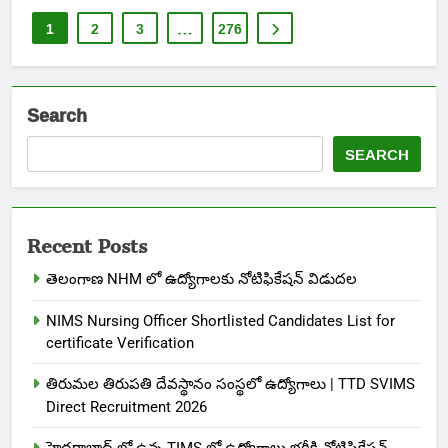
1
2
3
…
276
Search
SEARCH
Recent Posts
తెలంగాణ NHM లో ఉద్యోగాలకు నోటిఫికేషన్ విడుదల
NIMS Nursing Officer Shortlisted Candidates List for
certificate Verification
తిరుమల తిరుపతి దేవస్థానం సంస్థలో ఉద్యోగాలు | TTD SVIMS
Direct Recruitment 2026
హైదరాబాద్ లో ఉన్న TIMS లో ఉద్యోగాలు భర్తీకి నోటిఫికేషన్