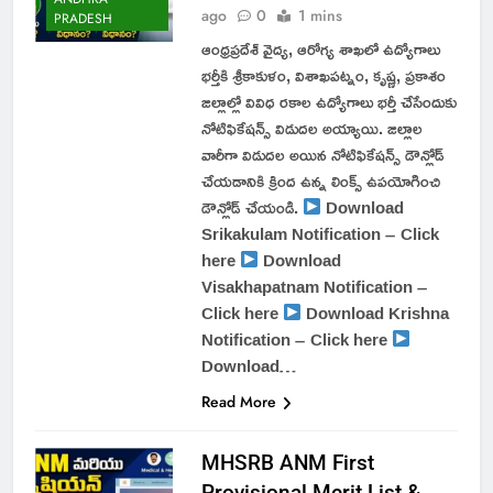
ago
0
1 mins
PRADESH
ఆంధ్రప్రదేశ్ వైద్య, ఆరోగ్య శాఖలో ఉద్యోగాలు
భర్తీకి శ్రీకాకుళం, విశాఖపట్నం, కృష్ణ, ప్రకాశం
జిల్లాల్లో వివిధ రకాల ఉద్యోగాలు భర్తీ చేసేందుకు
నోటిఫికేషన్స్ విడుదల అయ్యాయి. జిల్లాల
వారీగా విడుదల అయిన నోటిఫికేషన్స్ డౌన్లోడ్
చేయడానికి క్రింద ఉన్న లింక్స్ ఉపయోగించి
డౌన్లోడ్ చేయండి.
Download
Srikakulam Notification – Click
here
Download
Visakhapatnam Notification –
Click here
Download Krishna
Notification – Click here
Download…
Read More
MHSRB ANM First
Provisional Merit List &