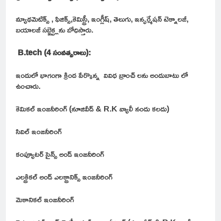
మ్యాథమెటిక్స్ , ఫిజిక్స్,కెమిస్ట్రీ, ఇంగ్లీష్, తెలుగు, ఇన్ఫర్మేషన్ టెక్నాలజీ,
బయాలజీ సబ్జెక్ట్లను బోధిస్తారు.
B.tech (4 సంవత్సరాలు):
ఇందులో భాగంగా క్రింద పేర్కొన్న వివిధ బ్రాంచ్ లను అందుబాటు లో
ఉంచారు.
కెమికల్ ఇంజనీరింగ్ (నూజివీడ్ & R.K వ్యాలీ నందు కలదు)
సివిల్ ఇంజనీరింగ్
కంప్యూటర్ సైన్స్ అండ్ ఇంజనీరింగ్
ఎలక్ట్రికల్ అండ్ ఎలక్ట్రానిక్స్ ఇంజనీరింగ్
మెకానికల్ ఇంజనీరింగ్