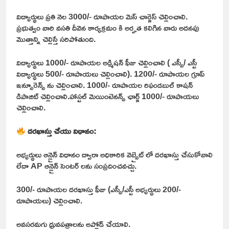
విద్యార్థులు ప్రతి నెల 3000/- రూపాయల మెస్ చార్జెస్ చెల్లించాలి.
ప్రభుత్వం వారి వసతి దీవెన కార్యక్రమం కి అర్హత కలిగిన వారు అదనపు
మొత్తాన్ని చెల్లిస్తే సరిపోతుంది.
విద్యార్థులు 1000/- రూపాయల అడ్మిషన్ ఫీజు చెల్లించాలి ( ఎస్సీ/ ఎస్టీ
విద్యార్థులు 500/- రూపాయలు చెల్లించాలి). 1200/- రూపాయల గ్రూప్
ఇన్సూరెన్స్ ను చెల్లించాలి. 1000/- రూపాయల రిఫండబుల్ కాషన్
డిపాజిట్ చెల్లించాలి.హాస్టల్ మెయింటెనన్స్ ఛార్జ్ 1000/- రూపాయలు
చెల్లించాలి.
దరఖాస్తు చేయు విధానం:
అభ్యర్థులు ఆన్లైన్ విధానం ద్వారా అధికారిక వెబ్సైట్ లో దరఖాస్తు చేసుకోవాలి
లేదా AP ఆన్లైన్ సెంటర్ లను సంప్రదించవచ్చు.
300/- రూపాయల దరఖాస్తు ఫీజు (ఎస్సీ/ఎస్టీ అభ్యర్ధులు 200/-
రూపాయలు) చెల్లించాలి.
అవసరమగు ధ్రువపత్రాలను అప్లోడ్ చేయాలి.