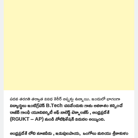
పదవ తరగతి తర్వాత వివిధ కెరీర్ ఆప్షన్లు ఉన్నాయి. ఇందులో భాగంగా
విద్యార్థులు ఇంటిగ్రేటెడ్ B.Tech చదివేందుకు గాను అవకాశం కల్పించే
రాజీవ్ గాంధీ యూనివర్సిటీ ఆఫ్ నాలెడ్జ్ టెక్నాలజీస్ , ఆంధ్రప్రదేశ్
(RGUKT – AP) నుండి నోటిఫికేషన్ విడుదల అయ్యింది.
ఆంధ్రప్రదేశ్ లోని నూజివీడు , ఇడుపులపాయ, ఒంగోలు మరియు శ్రీకాకుళం