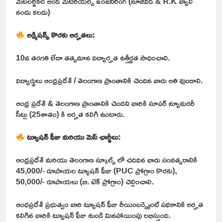
మెటలర్జికల్ అండ్ మెటీరియల్స్ ఇంజనీరింగ్ (నూజివీడ్ & R.K వ్యాలీ
నందు కలదు)
అడ్మిషన్స్ కొరకు అర్హతలు:
10వ తరగతి లేదా తత్సమాన విద్యార్హత ఉత్తీర్ణత సాధించాలి.
విద్యార్థులు ఆంధ్రప్రదేశ్ / తెలంగాణ ప్రాంతానికి చెందిన వారు అతి వుండాలి.
ఆంధ్ర ప్రదేశ్ & తెలంగాణ ప్రాంతానికి చెందని వారికి సూపర్ న్యూమరరీ
సీట్లు (25శాతం) కి అర్హత కలిగి ఉంటారు.
ట్యూషన్ ఫీజు మరియు మెస్ ఛార్జీలు:
ఆంధ్రప్రదేశ్ మరియు తెలంగాణ స్కూల్స్ లో చదివిన వారు సంవత్సరానికి
45,000/- రూపాయల ట్యూషన్ ఫీజు (PUC ప్రోగ్రాం కొరకు),
50,000/- రూపాయలు (బి. టెక్ ప్రోగ్రాం) చెల్లించాలి.
ఆంధప్రదేశ్ ప్రభుత్వం వారి ట్యూషన్ ఫీజు రీయింబర్స్మెంట్ పథకానికి అర్హత
కలిగిన వారికి ట్యూషన్ ఫీజు నుండి మినహాయింపు లభిస్తుంది.