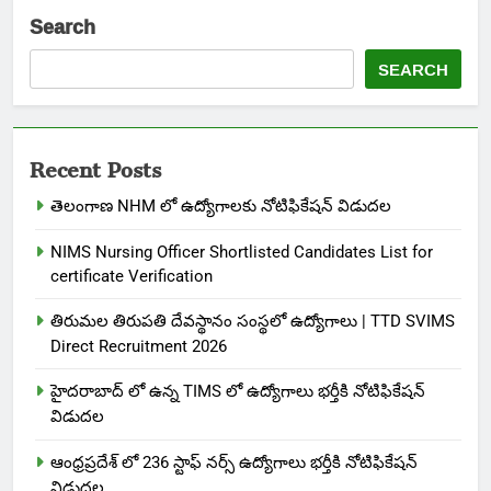
Search
SEARCH
Recent Posts
తెలంగాణ NHM లో ఉద్యోగాలకు నోటిఫికేషన్ విడుదల
NIMS Nursing Officer Shortlisted Candidates List for
certificate Verification
తిరుమల తిరుపతి దేవస్థానం సంస్థలో ఉద్యోగాలు | TTD SVIMS
Direct Recruitment 2026
హైదరాబాద్ లో ఉన్న TIMS లో ఉద్యోగాలు భర్తీకి నోటిఫికేషన్
విడుదల
ఆంధ్రప్రదేశ్ లో 236 స్టాఫ్ నర్స్ ఉద్యోగాలు భర్తీకి నోటిఫికేషన్
విడుదల