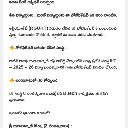
నందు వీరికి అడ్మిషన్ లభిస్తుంది.
పేద విద్యార్థులకు , మెరిట్ విద్యార్థులకు ఈ నోటిఫికేషన్ ఒక వరం లాంటిది.
ఆర్జీయూకేటీ (RGUKT) విడుదల చేసిన ఈ నోటిఫికేషన్ కి సంబంధించి
పూర్తి సమాచారం కొరకు ఈ ఆర్టికల్ ను చివరి వరకు చదవగలరు.
నోటిఫికేషన్ విడుదల చేసిన సంస్థ
:
రాజీవ్ గాంధీ యూనివర్సిటీ ఆఫ్ నాలెడ్జ్ టెక్నాలజీస్ ఆంధ్ర ప్రదేశ్ సంస్థ IIIT
– 2025 – 26 విద్యా సంవత్సరానికి గాను నోటిఫికేషన్ విడుదల చేసింది.
అందుబాటులో గల కోర్సులు:
ఈ సంస్థ 6 సంవత్సరాల ఇంటిగ్రేటెడ్ B.tech కార్యక్రమం ను కలిగి
వుంటుంది.
ఇందులో భాగంగా ఇందులో
ప్రీ యూనివర్సిటీ కోర్సు (2 సంవత్సరాలు) :