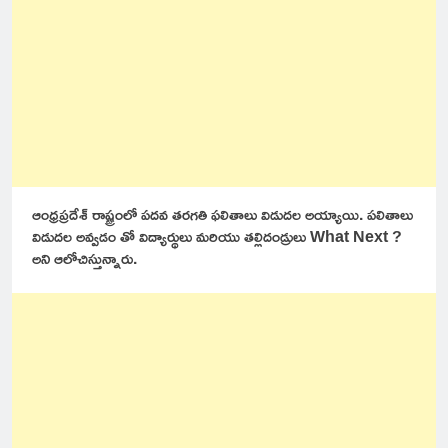
ఆంధ్రప్రదేశ్ రాష్ట్రంలో పదవ తరగతి ఫలితాలు విడుదల అయ్యాయి. పలితాలు
విడుదల అవ్వడం తో విద్యార్థులు మరియు తల్లిదండ్రులు What Next ?
అని ఆలోచిస్తున్నారు.