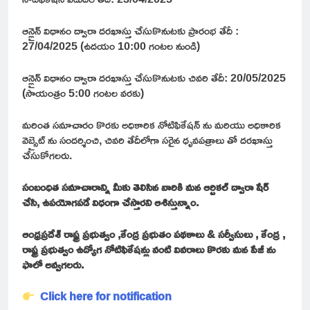
ఆన్లైన్ విధానం ద్వారా దరఖాస్తు చేసుకొనుటకు ప్రారంభ తేదీ :
27/04/2025 (ఉదయం 10:00 గంటల నుండి)
ఆన్లైన్ విధానం ద్వారా దరఖాస్తు చేసుకొనుటకు చివరి తేదీ: 20/05/2025
(సాయంత్రం 5:00 గంటల వరకు)
మరింత సమాచారం కొరకు అధికారిక నోటిఫికేషన్ ను మరియు అధికారిక
వెబ్సైట్ ను సందర్శించి, చివరి తేదీలోగా సరైన ధృవపత్రాలు తో దరఖాస్తు
చేసుకోగలరు.
సంబంధిత సమాచారాన్ని మీకు తెలిసిన వారికి మన ఆర్టికల్ ద్వారా షేర్
చేసి, ఉపయోగపడే విధంగా చేస్తారని ఆశిస్తున్నాం.
ఆంధ్రప్రదేశ్ రాష్ట్ర ప్రభుత్వం ,కేంద్ర ప్రభుతం పథకాలు & సర్వీసులు , కేంద్ర ,
రాష్ట్ర ప్రభుత్వం ఉద్యోగ నోటిఫికేషన్లు వంటి వివరాలు కొరకు మన పేజీ ను
ఫాలో అవ్వగలరు.
Click here for notification