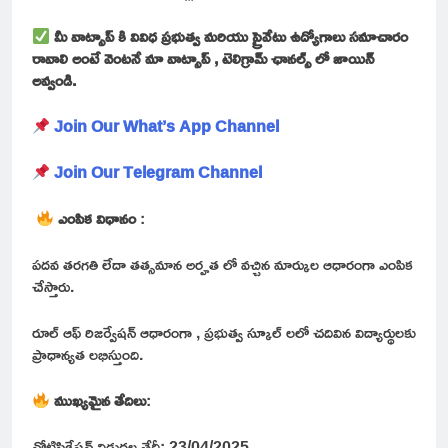
మీ వాట్సాప్ కి వివిధ ప్రభుత్వ మరియు ప్రైవేటు ఉద్యోగాలు సమాచారం
రావాలి అంటే వెంటనే మా వాట్సాప్ , టెలిగ్రామ్ ఛానల్స్ లో జాయిన్
అవ్వండి.
Join Our What’s App Channel
Join Our Telegram Channel
ఎంపిక విధానం
:
పదవ తరగతి లేదా తత్సమాన అర్హత లో వచ్చిన మార్కుల ఆధారంగా ఎంపిక
చేస్తారు.
రూల్ ఆఫ్ రిజర్వేషన్ ఆధారంగా , ప్రభుత్వ స్కూల్ లలో చదివిన విద్యార్థులకు
ప్రాధాన్యత లభిస్తుంది.
ముఖ్యమైన తేదిలు
:
నోటిఫికేషన్ విడుదల తేదీ: 23/04/2025