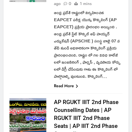
ago
0
1 mins
ఆంధ్ర ప్రదేశ్ రాష్ట్రంలో నిర్వహించిన
EAPCET పరీక్ష యొక్క కౌన్సిలింగ్ (AP
EAPCET) ప్రక్రియ ప్రారంభం అయ్యింది .
ఆంధ్ర ప్రదేశ్ స్టేట్ కౌన్సిల్ ఆఫ్ హయ్యర్
ఎడ్యుకేషన్ (APSCHE ) సంస్థ జూలై 07 వ
తేదీ నుండి అధికారికంగా కౌన్సిలింగ్ ప్రక్రియ
ప్రారంభించింది. రాష్ట్రం లో గల వివిధ కాలేజీ
లలో ఇంజనీరింగ్ , ఫార్మసీ , వ్యవసాయ కోర్సు
లలో డిగ్రీ చేసేందుకు గాను ఈ కౌన్సిలింగ్ లో
పాల్గొనాల్సి వుంటుంది. కౌన్సిలింగ్…
Read More
AP RGUKT IIIT 2nd Phase
Counselling Dates | AP
RGUKT IIIT 2nd Phase
Seats | AP IIIT 2nd Phase