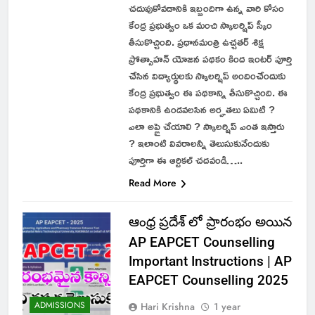
చదువుకోవడానికి ఇబ్బందిగా ఉన్న వారి కోసం
కేంద్ర ప్రభుత్వం ఒక మంచి స్కాలర్షిప్ స్కీం
తీసుకొచ్చింది. ప్రధానమంత్రి ఉచ్చతర్ శిక్ష
ప్రోత్సాహన్ యోజన పథకం కింద ఇంటర్ పూర్తి
చేసిన విద్యార్థులకు స్కాలర్షిప్ అందించేందుకు
కేంద్ర ప్రభుత్వం ఈ పథకాన్ని తీసుకొచ్చింది. ఈ
పథకానికి ఉండవలసిన అర్హతలు ఏమిటి ?
ఎలా అప్లై చేయాలి ? స్కాలర్షిప్ ఎంత ఇస్తారు
? ఇలాంటి వివరాలన్నీ తెలుసుకునేందుకు
పూర్తిగా ఈ ఆర్టికల్ చదవండి…..
Read More
ఆంధ్ర ప్రదేశ్ లో ప్రారంభం అయిన
AP EAPCET Counselling
Important Instructions | AP
EAPCET Counselling 2025
ADMISSIONS
Hari Krishna
1 year