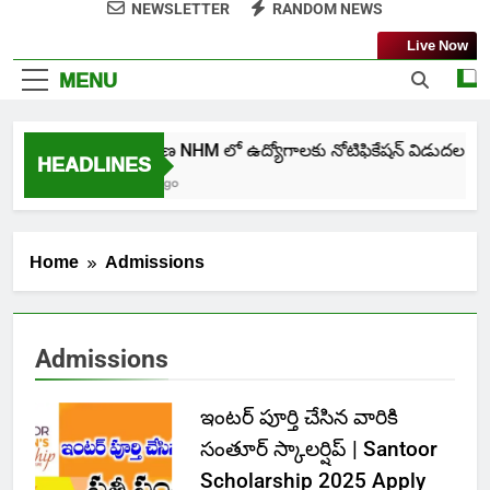
NEWSLETTER
RANDOM NEWS
Live Now
MENU
తెలంగాణ NHM లో ఉద్యోగాలకు నోటిఫికేషన్ విడుదల
HEADLINES
3 Days Ago
Home
Admissions
Admissions
ఇంటర్ పూర్తి చేసిన వారికి
సంతూర్ స్కాలర్షిప్ | Santoor
Scholarship 2025 Apply