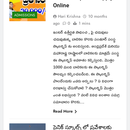
Online
ADMISSIONS
Hari Krishna
10 months
ago
0
1 mins
ఇంటర్ ఉత్తీర్ణత సాధించి , పై చదువులు
చదువుతున్న బాలికల కొరకు సంతూర్ సంస్థ
స్కాలర్షిప్ ను అందిస్తుంది. ఆంధ్రప్రదేశ్ మరియు
మహారాష్ట్ర రాష్ట్రాలలో బాలికలకు మాత్రమే సంస్థ
ఈ స్కాలర్షిప్ అవకాశం కల్పిస్తుంది. మొత్తం
1000 మంది బాలికలకు ఈ స్కాలర్షిప్
సౌలభ్యం కల్పించబడింది. ఈ స్కాలర్షిప్
పొందేందుకు ఎవరు అర్హులు ? ఏ విధంగా
దరఖాస్తు చేసుకోవాలి ? స్కాలర్షిప్ మొత్తం
ఎంత లభిస్తుంది ? వంటి వివిధ అంశాల సమగ్ర
సమాచారం కొరకు…
Read More
సైనిక్ స్కూల్స్ లో ప్రవేశాలకు