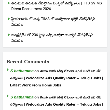
తిరుమల తిరుపతి దేవస్థానం సంస్థలో ఉద్యోగాలు | TTD SVIMS
Direct Recruitment 2026
హైదరాబాద్ లో ఉన్న TIMS లో ఉద్యోగాలు భర్తీకి నోటిఫికేషన్
విడుదల
ఆంధ్రప్రదేశ్ లో 236 స్టాఫ్ నర్స్ ఉద్యోగాలు భర్తీకి నోటిఫికేషన్
విడుదల
Recent Comments
S bathamma
on
తెలుగు వారికి పరీక్ష లేకుండా ఇంటి నుండి పని చేసే
ఉద్యోగాలు | Welocalize Ads Quality Rater – Telugu Jobs |
Latest Work From Home Jobs
S bathamma
on
తెలుగు వారికి పరీక్ష లేకుండా ఇంటి నుండి పని చేసే
ఉద్యోగాలు | Welocalize Ads Quality Rater – Telugu Jobs |