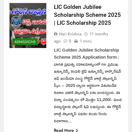
LIC Golden Jubilee
Scholarship Scheme 2025
| LIC Scholarship 2025
Hari Krishna
11 months
ago
0
1 mins
ADMISSIONS
LIC Golden Jubilee Scholarship
Scheme 2025 Application form :
భారత ప్రభుత్వ యాజమాన్యంలో గల ప్రముఖ
ఇన్సూరెన్స్ కంపెనీ లైఫ్ ఇన్సూరెన్స్ కార్పొరేషన్
ఆఫ్ ఇండియా సంస్థ గోల్డెన్ జూబ్లీ స్కాలర్షిప్
స్కీం – 2025 ద్వారా ఆర్థికంగా వెనుకబడిన
కులాల వారికి స్కాలర్షిప్ లను అందిస్తుంది. ఈ
విద్యా సంవత్సరం లో మొత్తం 11,200/- మంది
విద్యార్థులకు స్కాలర్ షిప్ లభిస్తుంది. ఈ గోల్డెన్
జూబ్లీ స్కాలర్షిప్ పథకం నందు రెండు
విభాగాలు…
Read More