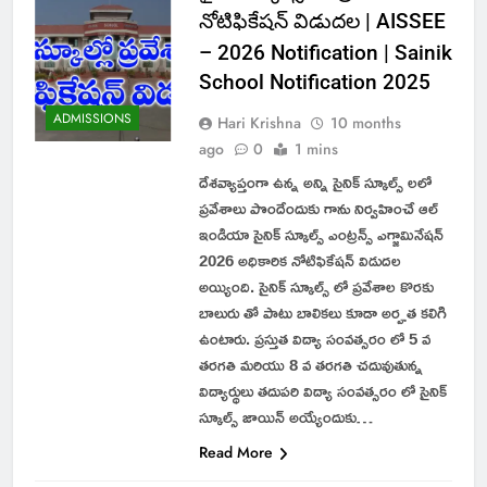
నోటిఫికేషన్ విడుదల | AISSEE
– 2026 Notification | Sainik
School Notification 2025
ADMISSIONS
Hari Krishna
10 months
ago
0
1 mins
దేశవ్యాప్తంగా ఉన్న అన్ని సైనిక్ స్కూల్స్ లలో
ప్రవేశాలు పొందేందుకు గాను నిర్వహించే ఆల్
ఇండియా సైనిక్ స్కూల్స్ ఎంట్రన్స్ ఎగ్జామినేషన్
2026 అధికారిక నోటిఫికేషన్ విడుదల
అయ్యింది. సైనిక్ స్కూల్స్ లో ప్రవేశాల కొరకు
బాలురు తో పాటు బాలికలు కూడా అర్హత కలిగి
ఉంటారు. ప్రస్తుత విద్యా సంవత్సరం లో 5 వ
తరగతి మరియు 8 వ తరగతి చదువుతున్న
విద్యార్థులు తదుపరి విద్యా సంవత్సరం లో సైనిక్
స్కూల్స్ జాయిన్ అయ్యేందుకు…
Read More