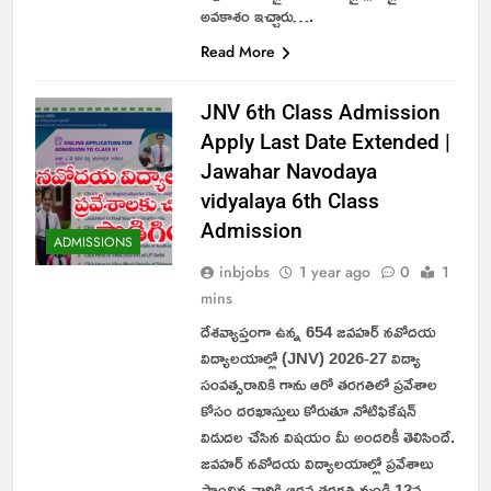
అవకాశం ఇచ్చారు….
Read More
JNV 6th Class Admission
Apply Last Date Extended |
Jawahar Navodaya
vidyalaya 6th Class
Admission
ADMISSIONS
inbjobs
1 year ago
0
1
mins
దేశవ్యాప్తంగా ఉన్న 654 జవహర్ నవోదయ
విద్యాలయాల్లో (JNV) 2026-27 విద్యా
సంవత్సరానికి గాను ఆరో తరగతిలో ప్రవేశాల
కోసం దరఖాస్తులు కోరుతూ నోటిఫికేషన్
విడుదల చేసిన విషయం మీ అందరికీ తెలిసిందే.
జవహర్ నవోదయ విద్యాలయాల్లో ప్రవేశాలు
పొందిన వారికి ఆరవ తరగతి నుండి 12వ