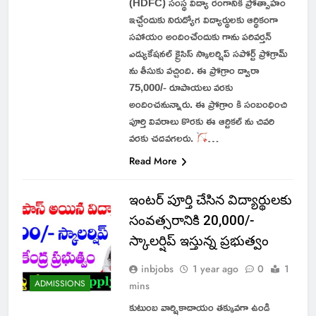
(HDFC) సంస్థ విద్యా రంగానికి ప్రోత్సాహం
ఇచ్చేందుకు నిరుద్యోగ విద్యార్థులకు ఆర్థికంగా
సహాయం అందించేందుకు గాను పరివర్తన్
ఎడ్యుకేషనల్ క్రైసిస్ స్కాలర్షిప్ సపోర్ట్ ప్రోగ్రామ్
ను తీసుకు వచ్చింది. ఈ ప్రోగ్రాం ద్వారా
75,000/- రూపాయలు వరకు
అందించనున్నారు. ఈ ప్రోగ్రాం కి సంబంధించి
పూర్తి వివరాలు కొరకు ఈ ఆర్టికల్ ను చివరి
వరకు చదవగలరు.
…
Read More
ఇంటర్ పూర్తి చేసిన విద్యార్థులకు
సంవత్సరానికి 20,000/-
స్కాలర్షిప్ ఇస్తున్న ప్రభుత్వం
inbjobs
1 year ago
0
1
ADMISSIONS
mins
కుటుంబ వార్షికాదాయం తక్కువగా ఉండి