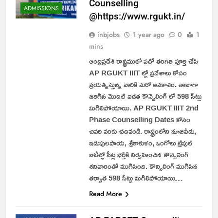
Counselling
ADMISSIONS
@https://www.rgukt.in/
inbjobs
1 year ago
0
1
mins
ఆంధ్రప్రదేశ్ రాష్ట్రములో పదో తరగతి పూర్తి చేసి
AP RGUKT IIIT ల్లో ప్రవేశాలు కోసం
ప్రయత్నిస్తున్న వారికి మరో అవకాశం. తాజాగా
జరిగిన మొదటి విడత కౌన్సెలింగ్ లో 598 సీట్లు
మిగిలిపోయాయి. AP RGUKT IIIT 2nd
Phase Counselling Dates కోసం
చివరి వరకు చదవండి. రాష్ట్రంలోని నూజివీడు,
ఇడుపులపాయ, శ్రీకాకుళం, ఒంగోలు ట్రిపుల్
ఐటీల్లో సీట్ల భర్తీకి నిర్వహించిన కౌన్సెలింగ్
శనివారంతో ముగిసింది. కౌన్సిలింగ్ ముగిసిన
తర్వాత 598 సీట్లు మిగిలిపోయాయి…
Read More