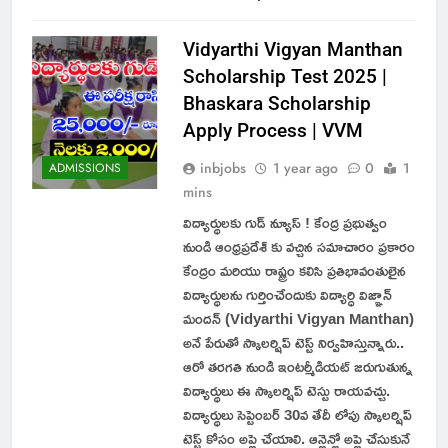
Vidyarthi Vigyan Manthan
Scholarship Test 2025 |
Bhaskara Scholarship
Apply Process | VVM
inbjobs
1 year ago
0
1
ADMISSIONS
mins
విద్యార్థులకు గుడ్ న్యూస్ ! కేంద్ర ప్రభుత్వం
నుండి ఆంధ్రప్రదేశ్ కు వచ్చిన సమాచారం ప్రకారం
కేంద్రం మరియు రాష్ట్రం కలిసి ప్రతిభావంతులైన
విద్యార్థులను గుర్తించేందుకు విద్యార్ధి విజ్ఞాన్
మందన్ (Vidyarthi Vigyan Manthan)
అనే పేరుతో స్కాలర్షిప్ టెస్ట్ నిర్వహిస్తున్నారు..
ఆరో తరగతి నుండి ఇంటర్మీడియట్ జరుగుతున్న
విద్యార్థులు ఈ స్కాలర్షిప్ టెస్టు రాయవచ్చు.
విద్యార్థులు సెప్టెంబర్ 30వ తేదీ లోపు స్కాలర్షిప్
టెస్ట్ కోసం అప్లై చేయాలి. ఆన్లైన్లో అప్లై చేసుకునే