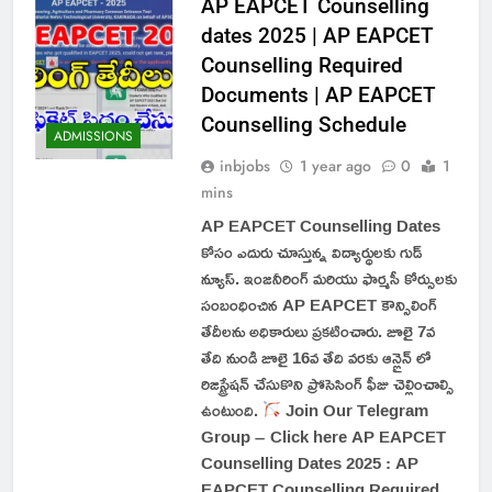
AP EAPCET Counselling
dates 2025 | AP EAPCET
Counselling Required
Documents | AP EAPCET
Counselling Schedule
ADMISSIONS
inbjobs
1 year ago
0
1
mins
AP EAPCET Counselling Dates
కోసం ఎదురు చూస్తున్న విద్యార్థులకు గుడ్
న్యూస్. ఇంజనీరింగ్ మరియు ఫార్మసీ కోర్సులకు
సంబంధించిన AP EAPCET కౌన్సిలింగ్
తేదీలను అధికారులు ప్రకటించారు. జూలై 7వ
తేది నుండి జూలై 16వ తేది వరకు ఆన్లైన్ లో
రిజిస్ట్రేషన్ చేసుకొని ప్రోసెసింగ్ ఫీజు చెల్లించాల్సి
ఉంటుంది.
Join Our Telegram
Group – Click here AP EAPCET
Counselling Dates 2025 : AP
EAPCET Counselling Required…