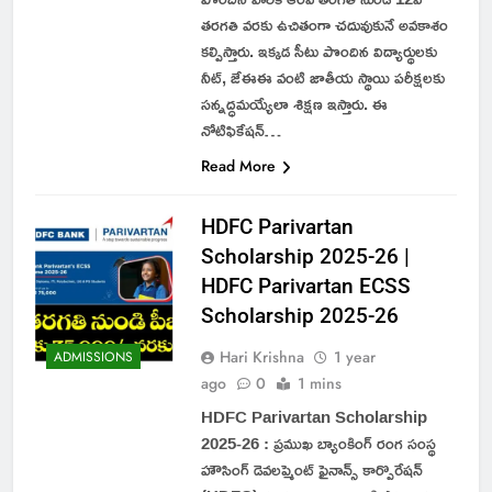
తరగతి వరకు ఉచితంగా చదువుకునే అవకాశం
కల్పిస్తారు. ఇక్కడ సీటు పొందిన విద్యార్థులకు
నీట్, జేఈఈ వంటి జాతీయ స్థాయి పరీక్షలకు
సన్నద్ధమయ్యేలా శిక్షణ ఇస్తారు. ఈ
నోటిఫికేషన్…
Read More
HDFC Parivartan
Scholarship 2025-26 |
HDFC Parivartan ECSS
Scholarship 2025-26
Hari Krishna
1 year
ADMISSIONS
ago
0
1 mins
HDFC Parivartan Scholarship
2025-26 : ప్రముఖ బ్యాంకింగ్ రంగ సంస్థ
హౌసింగ్ డెవలప్మెంట్ ఫైనాన్స్ కార్పొరేషన్