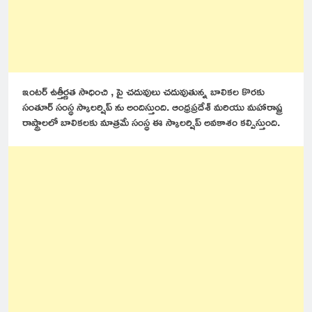
ఇంటర్ ఉత్తీర్ణత సాధించి , పై చదువులు చదువుతున్న బాలికల కొరకు
సంతూర్ సంస్థ స్కాలర్షిప్ ను అందిస్తుంది. ఆంధ్రప్రదేశ్ మరియు మహారాష్ట్ర
రాష్ట్రాలలో బాలికలకు మాత్రమే సంస్థ ఈ స్కాలర్షిప్ అవకాశం కల్పిస్తుంది.