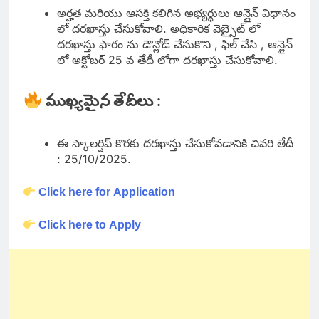
అర్హత మరియు ఆసక్తి కలిగిన అభ్యర్థులు ఆన్లైన్ విధానం
లో దరఖాస్తు చేసుకోవాలి. అధికారిక వెబ్సైట్ లో
దరఖాస్తు ఫారం ను డౌన్లోడ్ చేసుకొని , ఫిల్ చేసి , ఆన్లైన్
లో అక్టోబర్ 25 వ తేదీ లోగా దరఖాస్తు చేసుకోవాలి.
ముఖ్యమైన తేదీలు :
ఈ స్కాలర్షిప్ కొరకు దరఖాస్తు చేసుకోవడానికి చివరి తేదీ
: 25/10/2025.
Click here for Application
Click here to Apply