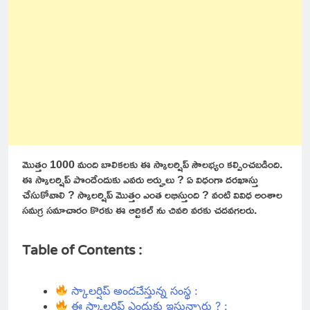
మొత్తం 1000 మంది బాలికలకు ఈ స్కాలర్షిప్ సౌలభ్యం కల్పించబడింది.
ఈ స్కాలర్షిప్ పొందేందుకు ఎవరు అర్హులు ? ఏ విధంగా దరఖాస్తు
చేసుకోవాలి ? స్కాలర్షిప్ మొత్తం ఎంత లభిస్తుంది ? వంటి వివిధ అంశాల
సమగ్ర సమాచారం కొరకు ఈ ఆర్టికల్ ను చివరి వరకు చదవగలరు.
Table of Contents :
స్కాలర్షిప్ అందచేస్తున్న సంస్థ :
ఈ స్కాలర్షిప్ ఎందుకు ఇస్తున్నారు ? :