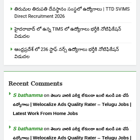
తిరుమల తిరుపతి దేవస్థానం సంస్థలో ఉద్యోగాలు | TTD SVIMS
Direct Recruitment 2026
హైదరాబాద్ లో ఉన్న TIMS లో ఉద్యోగాలు భర్తీకి నోటిఫికేషన్
విడుదల
ఆంధ్రప్రదేశ్ లో 236 స్టాఫ్ నర్స్ ఉద్యోగాలు భర్తీకి నోటిఫికేషన్
విడుదల
Recent Comments
S bathamma
on
తెలుగు వారికి పరీక్ష లేకుండా ఇంటి నుండి పని చేసే
ఉద్యోగాలు | Welocalize Ads Quality Rater – Telugu Jobs |
Latest Work From Home Jobs
S bathamma
on
తెలుగు వారికి పరీక్ష లేకుండా ఇంటి నుండి పని చేసే
ఉద్యోగాలు | Welocalize Ads Quality Rater – Telugu Jobs |