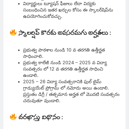
విద్యార్థులు ట్యూషన్ ఫీజులు లేదా విద్యకు
సంబంధించిన ఇతర ఖర్చుల కోసం ఈ స్కాలర్‌షిప్‌ను
ఉపయోగించుకోవచ్చు.
స్కాలర్షిప్ కొరకు అవసరమగు అర్హతలు :
ప్రభుత్వ పాఠశాల నుండి 10 వ తరగతి ఉత్తీర్ణత
సాధించాలి.
ప్రభుత్వ కాలేజీ నుండి 2024 – 2025 వ విద్యా
సంవత్సరం లో 12 వ తరగతి ఉత్తీర్ణత సాధించి
ఉండాలి.
2025 – 26 విద్యా సంవత్సరానికి ఫుల్ టైమ్
గ్రాడ్యుయేట్ ప్రోగ్రామ్ లో నమోదు అయి ఉండాలి.
ప్రస్తుతం డిగ్రీ / తత్సమాన అర్హత లో మొదటి సంవత్సరం
చదువుతూ వుండాలి.
దరఖాస్తు విధానం :