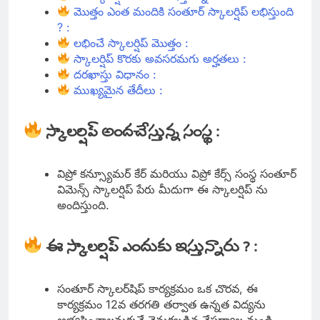
మొత్తం ఎంత మందికి సంతూర్ స్కాలర్షిప్ లభిస్తుంది
? :
లభించే స్కాలర్షిప్ మొత్తం :
స్కాలర్షిప్ కొరకు అవసరమగు అర్హతలు :
దరఖాస్తు విధానం :
ముఖ్యమైన తేదీలు :
స్కాలర్షిప్ అందచేస్తున్న సంస్థ :
విప్రో కన్స్యూమర్ కేర్ మరియు విప్రో కేర్స్ సంస్థ సంతూర్
విమెన్స్ స్కాలర్షిప్ పేరు మీదుగా ఈ స్కాలర్షిప్ ను
అందిస్తుంది.
ఈ స్కాలర్షిప్ ఎందుకు ఇస్తున్నారు ? :
సంతూర్ స్కాలర్‌షిప్ కార్యక్రమం ఒక చొరవ, ఈ
కార్యక్రమం 12వ తరగతి తర్వాత ఉన్నత విద్యను
అభ్యసించాలనుకునే వెనుకబడిన నేపథ్యాల నుండి