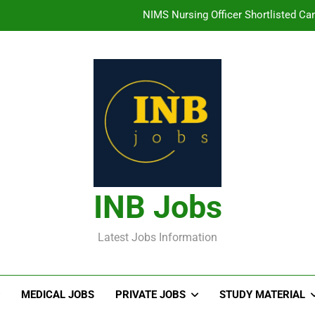
తిరుమల తిరుపతి దేవస్థానం సంస్థలో ఉద్యోగ
హైదరాబాద్ లో ఉన్న TI
తెలంగా
NIMS Nursing Officer Shortlisted Cand
తిరుమల తిరుపతి దేవస్థానం సంస్థలో ఉద్యోగ
హైదరాబాద్ లో ఉన్న TI
INB Jobs
Latest Jobs Information
MEDICAL JOBS
PRIVATE JOBS
STUDY MATERIAL