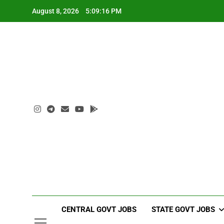
Skip
August 8, 2026
5:09:17 PM
to
content
CENTRAL GOVT JOBS
STATE GOVT JOBS