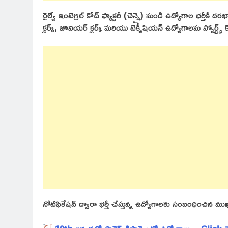
రైల్వే ఇంటెగ్రల్ కోచ్ ఫ్యాక్టరీ (చెన్నై) నుండి ఉద్యోగాల భర్తీక
క్లర్క్, జూనియర్ క్లర్క్ మరియు టెక్నీషియన్ ఉద్యోగాలను స్పోర్ట
నోటిఫికేషన్ ద్వారా భర్తీ చేస్తున్న ఉద్యోగాలకు సంబంధించిన ము