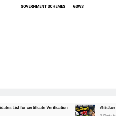
GOVERNMENT SCHEMES
GSWS
ertificate Verification
తిరుమల తిరుపతి దేవస్థాన
3 Weeks Ago