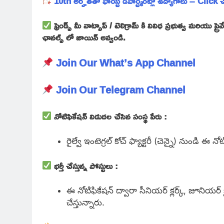
10th అర్హతతో ఫారెస్ట్ డిపార్ట్మెంట్లో ఉద్యోగాలు – Click
ఫ్రెండ్స్ మీ వాట్సాప్ / టెలిగ్రామ్ కి వివిధ ప్రభుత్వ మరియు
ఛానల్స్ లో జాయిన్ అవ్వండి.
Join Our What’s App Channel
Join Our Telegram Channel
నోటిఫికేషన్ విడుదల చేసిన సంస్థ పేరు :
రైల్వే ఇంటెగ్రల్ కోచ్ ఫ్యాక్టరీ (చెన్నై) నుండి 
భర్తీ చేస్తున్న పోస్టులు :
ఈ
నోటిఫికేషన్ ద్వారా సీనియర్ క్లర్క్, జూనియర్ క
చేస్తున్నారు.