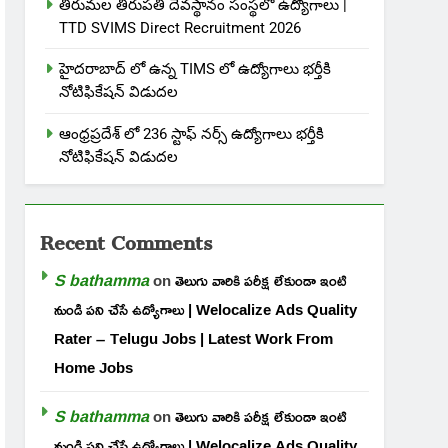
తిరుమల తిరుపతి దేవస్థానం సంస్థలో ఉద్యోగాలు |
TTD SVIMS Direct Recruitment 2026
హైదరాబాద్ లో ఉన్న TIMS లో ఉద్యోగాలు భర్తీకి
నోటిఫికేషన్ విడుదల
ఆంధ్రప్రదేశ్ లో 236 స్టాఫ్ నర్స్ ఉద్యోగాలు భర్తీకి
నోటిఫికేషన్ విడుదల
Recent Comments
S bathamma
on
తెలుగు వారికి పరీక్ష లేకుండా ఇంటి
నుండి పని చేసే ఉద్యోగాలు | Welocalize Ads Quality
Rater – Telugu Jobs | Latest Work From
Home Jobs
S bathamma
on
తెలుగు వారికి పరీక్ష లేకుండా ఇంటి
నుండి పని చేసే ఉద్యోగాలు | Welocalize Ads Quality