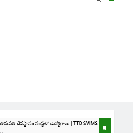
ం సంస్థలో ఉద్యోగాలు | TTD SVIMS Direct Recruitment 2026