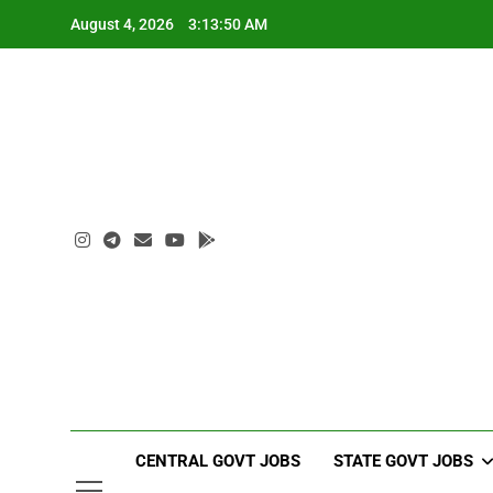
Skip
August 4, 2026
3:13:51 AM
to
content
CENTRAL GOVT JOBS
STATE GOVT JOBS