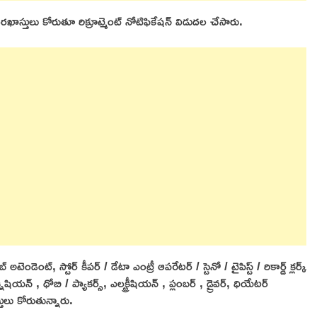
దరఖాస్తులు కోరుతూ రిక్రూట్మెంట్ నోటిఫికేషన్ విడుదల చేసారు.
టెండెంట్, స్టోర్ కీపర్ / డేటా ఎంట్రీ ఆపరేటర్ / స్టెనో / టైపిస్ట్ / రికార్డ్ క్లర్క్
్నీషియన్ , ధోబి / ప్యాకర్స్, ఎలక్ట్రీషియన్ , ప్లంబర్ , డ్రైవర్, ధియేటర్
్తులు కోరుతున్నారు.