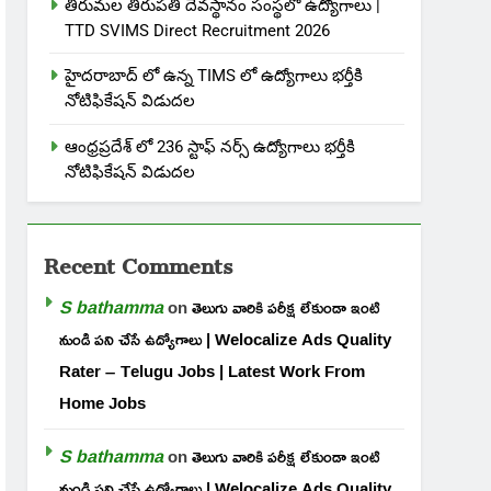
తిరుమల తిరుపతి దేవస్థానం సంస్థలో ఉద్యోగాలు |
TTD SVIMS Direct Recruitment 2026
హైదరాబాద్ లో ఉన్న TIMS లో ఉద్యోగాలు భర్తీకి
నోటిఫికేషన్ విడుదల
ఆంధ్రప్రదేశ్ లో 236 స్టాఫ్ నర్స్ ఉద్యోగాలు భర్తీకి
నోటిఫికేషన్ విడుదల
Recent Comments
S bathamma
on
తెలుగు వారికి పరీక్ష లేకుండా ఇంటి
నుండి పని చేసే ఉద్యోగాలు | Welocalize Ads Quality
Rater – Telugu Jobs | Latest Work From
Home Jobs
S bathamma
on
తెలుగు వారికి పరీక్ష లేకుండా ఇంటి
నుండి పని చేసే ఉద్యోగాలు | Welocalize Ads Quality