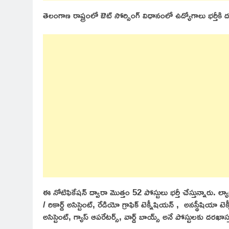
తెలంగాణ రాష్ట్రంలో ఔట్ సోర్సింగ్ విధానంలో ఉద్యోగాలు భర్తీకి 
ఈ నోటిఫికేషన్ ద్వారా మొత్తం 52 పోస్టులు భర్తీ చేస్తున్నారు. ల్యాబ్ అ
/ రికార్డ్ అసిస్టెంట్, రేడియో గ్రాఫిక్ టెక్నీషియన్ , అనస్థీషియా టెక
అసిస్టెంట్, గ్యాస్ ఆపరేటర్స్, వార్డ్ బాయ్స్ అనే పోస్టులకు దరఖాస