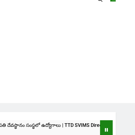
ంస్థలో ఉద్యోగాలు | TTD SVIMS Direct Recruitment 2026