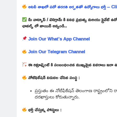
అటవీ శాఖలో పదో తరగతి అర్హతతో ఉద్యోగాలు భర్తీ – C
మీ వాట్సాప్ / టెలిగ్రామ్ కి వివిధ ప్రభుత్వ మరియు ప్రైవేట
ఛానల్స్ లో జాయిన్ అవ్వండి..
Join Our What’s App Channel
Join Our Telegram Channel
ఈ రిక్రూట్మెంట్ కి సంబంధించిన ముఖ్యమైన వివరాలు ఇలా 
నోటిఫికేషన్ విడుదల చేసిన సంస్థ :
ప్రస్తుతం ఈ నోటిఫికేషన్ తెలంగాణ రాష్ట్రంలోని రాజ
దరఖాస్తులు కోరుతున్నారు.
భర్తీ చేస్తున్న పోస్టులు :