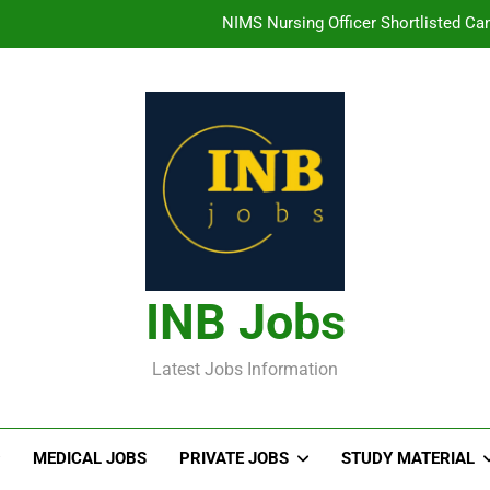
తిరుమల తిరుపతి దేవస్థానం సంస్థలో ఉద్యోగ
హైదరాబాద్ లో ఉన్న TI
తెలంగా
NIMS Nursing Officer Shortlisted Cand
తిరుమల తిరుపతి దేవస్థానం సంస్థలో ఉద్యోగ
హైదరాబాద్ లో ఉన్న TI
INB Jobs
Latest Jobs Information
MEDICAL JOBS
PRIVATE JOBS
STUDY MATERIAL