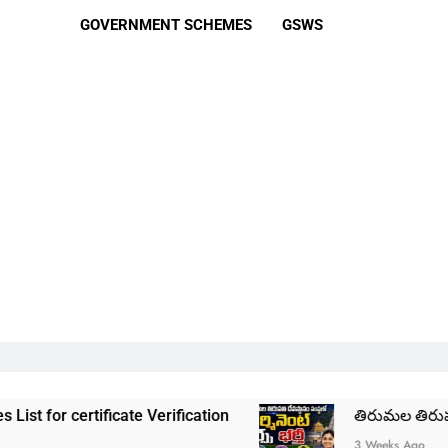
GOVERNMENT SCHEMES
GSWS
ficate Verification
తిరుమల తిరుపతి దేవస్థానం స
3 Weeks Ago