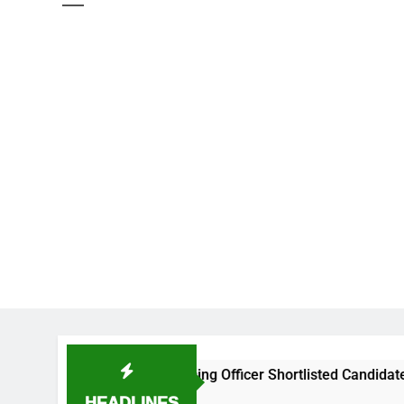
NIMS Nursing Officer Shortlisted Candidates List for certi
HEADLINES
1 Week Ago