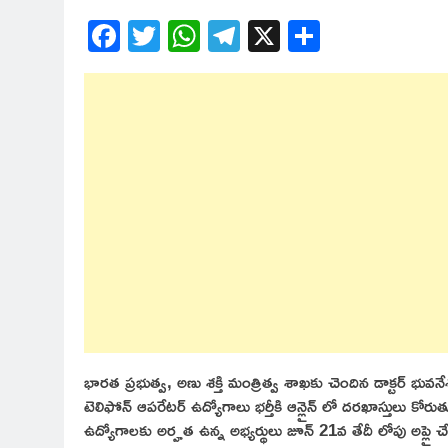
Facebook
Twitter
WhatsApp
Telegram
X
Share
భారత ప్రభుత్వ, అణు శక్తి మంత్రిత్వ శాఖకు చెందిన డాక్టర్ భువనేశ్వ
టెలిఫోన్ ఆపరేటర్ ఉద్యోగాలు భర్తీకి ఆన్లైన్ లో దరఖాస్తులు కోరు
ఉద్యోగాలకు అర్హత ఉన్న అభ్యర్థులు జూన్ 21వ తేదీ లోపు అప్లై 