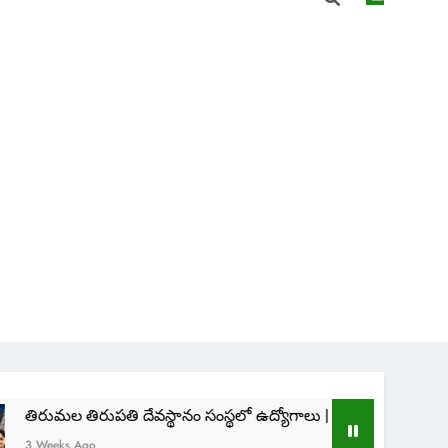
తిరుపతి దేవస్థానం సంస్థలో ఉద్యోగాలు | TTD SVIMS Direct Recruit
Ago