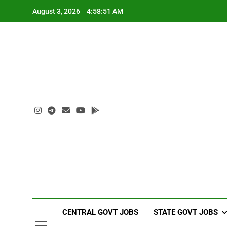
Skip
August 3, 2026
4:58:52 AM
to
content
CENTRAL GOVT JOBS
STATE GOVT JOBS