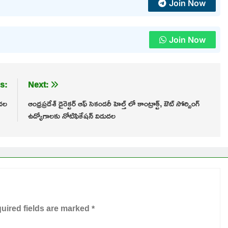
Join Now
Join Now
s:
Next:
ుదల
ఆంధ్రప్రదేశ్ డైరెక్టర్ ఆఫ్ సెకండరీ హెల్త్ లో కాంట్రాక్ట్, ఔట్ సోర్సింగ్
ఉద్యోగాలకు నోటిఫికేషన్ విడుదల
uired fields are marked
*