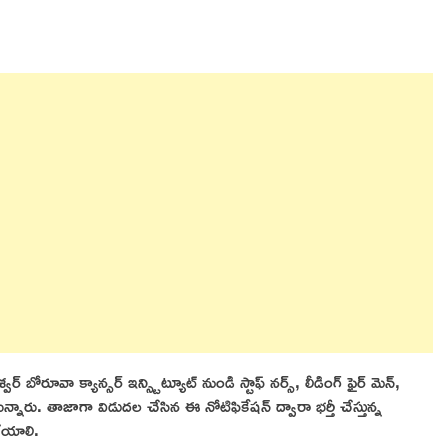
ర్ బోరూవా క్యాన్సర్ ఇన్స్టిట్యూట్ నుండి స్టాఫ్ నర్స్, లీడింగ్ ఫైర్ మెన్,
తున్నారు. తాజాగా విడుదల చేసిన ఈ నోటిఫికేషన్ ద్వారా భర్తీ చేస్తున్న
చేయాలి.