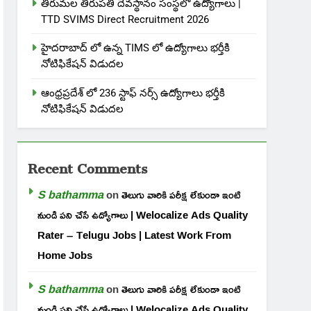
తిరుమల తిరుపతి దేవస్థానం సంస్థలో ఉద్యోగాలు |
TTD SVIMS Direct Recruitment 2026
హైదరాబాద్ లో ఉన్న TIMS లో ఉద్యోగాలు భర్తీకి
నోటిఫికేషన్ విడుదల
ఆంధ్రప్రదేశ్ లో 236 స్టాఫ్ నర్స్ ఉద్యోగాలు భర్తీకి
నోటిఫికేషన్ విడుదల
Recent Comments
S bathamma
on
తెలుగు వారికి పరీక్ష లేకుండా ఇంటి
నుండి పని చేసే ఉద్యోగాలు | Welocalize Ads Quality
Rater – Telugu Jobs | Latest Work From
Home Jobs
S bathamma
on
తెలుగు వారికి పరీక్ష లేకుండా ఇంటి
నుండి పని చేసే ఉద్యోగాలు | Welocalize Ads Quality