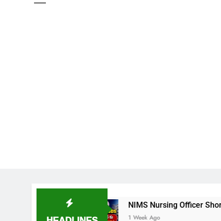
్ విడుదల
NIMS Nursing Officer Shortlisted Candi
HEADLINES
1 Week Ago