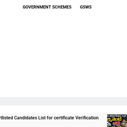
GOVERNMENT SCHEMES
GSWS
dates List for certificate Verification
తిరుమల 
3 Weeks 