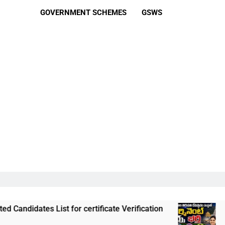
GOVERNMENT SCHEMES
GSWS
st for certificate Verification
తిరుమల తిరుపతి
3 Weeks Ago