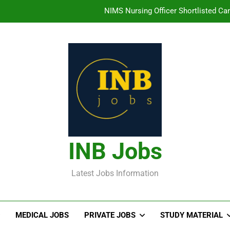
తిరుమల తిరుపతి దేవస్థానం సంస్థలో ఉద్యోగ
హైదరాబాద్ లో ఉన్న TI
తెలంగా
NIMS Nursing Officer Shortlisted Cand
తిరుమల తిరుపతి దేవస్థానం సంస్థలో ఉద్యోగ
హైదరాబాద్ లో ఉన్న TI
INB Jobs
Latest Jobs Information
MEDICAL JOBS
PRIVATE JOBS
STUDY MATERIAL