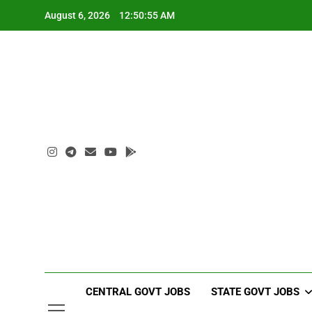
Skip
August 6, 2026
12:50:56 AM
to
content
CENTRAL GOVT JOBS
STATE GOVT JOBS