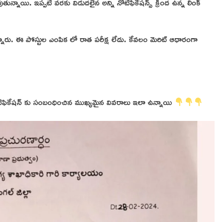
ుతున్నాయి. ఇప్పటి వరకు విడుదలైన అన్ని నోటిఫికేషన్స్ క్రింద ఉన్న లింక్
స్తున్నారు. ఈ పోస్టుల ఎంపిక లో రాత పరీక్ష లేదు. కేవలం మెరిట్ ఆధారంగా
నోటిఫికేషన్ కు సంబంధించిన ముఖ్యమైన వివరాలు ఇలా ఉన్నాయి