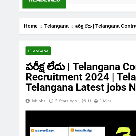
Home
Telangana
పరీక్ష లేదు | Telangana Co
TELANGANA
పరీక్ష లేదు | Telangana C
Recruitment 2024 | Tel
Telangana Latest jobs N
0
Inbjobs
2 Years Ago
1 Mins