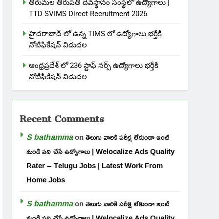
తిరుమల తిరుపతి దేవస్థానం సంస్థలో ఉద్యోగాలు |
TTD SVIMS Direct Recruitment 2026
హైదరాబాద్ లో ఉన్న TIMS లో ఉద్యోగాలు భర్తీకి
నోటిఫికేషన్ విడుదల
ఆంధ్రప్రదేశ్ లో 236 స్టాఫ్ నర్స్ ఉద్యోగాలు భర్తీకి
నోటిఫికేషన్ విడుదల
Recent Comments
S bathamma
on
తెలుగు వారికి పరీక్ష లేకుండా ఇంటి
నుండి పని చేసే ఉద్యోగాలు | Welocalize Ads Quality
Rater – Telugu Jobs | Latest Work From
Home Jobs
S bathamma
on
తెలుగు వారికి పరీక్ష లేకుండా ఇంటి
నుండి పని చేసే ఉద్యోగాలు | Welocalize Ads Quality