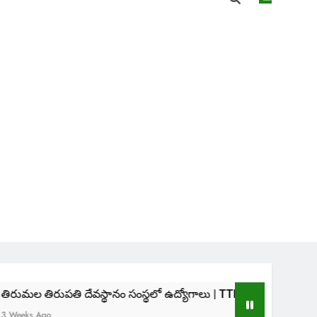
 దేవస్థానం సంస్థలో ఉద్యోగాలు | TTD SVIMS Direct Recruitment 20