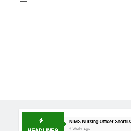
ల
NIMS Nursing Officer Shortlisted Candidates Li
HEADLINES
2 Weeks Ago