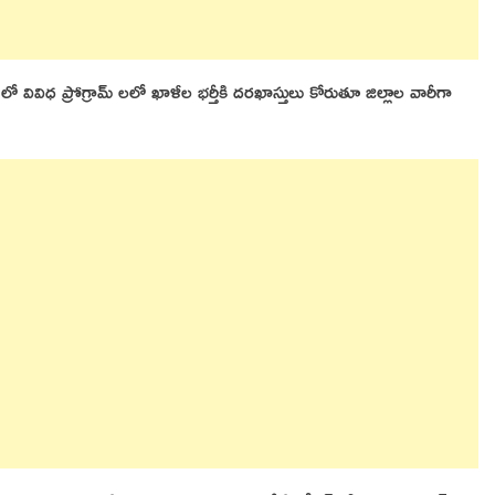
ో వివిధ ప్రోగ్రామ్ లలో ఖాళీల భర్తీకి దరఖాస్తులు కోరుతూ జిల్లాల వారీగా