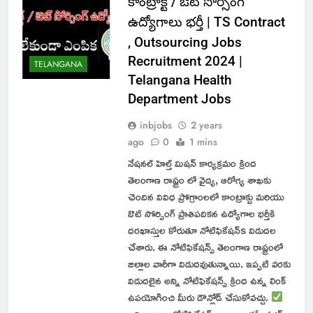
కాంట్రాక్ట్ / ఔట్ సోర్సింగ్
ఉద్యోగాలు భర్తీ | TS Contract
, Outsourcing Jobs
Recruitment 2024 |
TELANGANA
Telangana Health
Department Jobs
inbjobs
2 years
ago
0
1 mins
నేషనల్ హెల్త్ మిషన్ కార్యక్రమం క్రింద
తెలంగాణ రాష్ట్రం లో వైద్య, ఆరోగ్య శాఖకు
చెందిన వివిధ ప్రోగ్రాంలలో కాంట్రాక్టు మరియు
ఔట్ సోర్సింగ్ ప్రాతిపదికన ఉద్యోగాల భర్తీకి
దరఖాస్తుల కోరుతూ నోటిఫికేషన్s విడుదల
చేశారు. ఈ నోటిఫికేషన్స్ తెలంగాణ రాష్ట్రంలో
జిల్లాల వారీగా విడుదవుతున్నాయి. ఇప్పటి వరకు
విడుదలైన అన్ని నోటిఫికేషన్స్ క్రింద ఉన్న లింక్
ఉపయోగించి మీరు డౌన్లోడ్ చేసుకోవచ్చు.