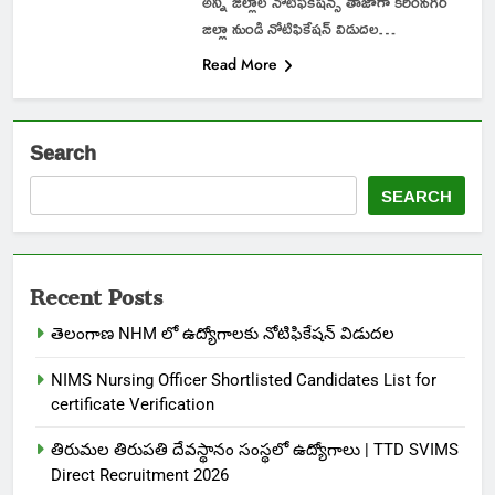
అన్ని జిల్లాల నోటిఫికేషన్స్ తాజాగా కరీంనగర్
జిల్లా నుండి నోటిఫికేషన్ విడుదల…
Read More
Search
SEARCH
Recent Posts
తెలంగాణ NHM లో ఉద్యోగాలకు నోటిఫికేషన్ విడుదల
NIMS Nursing Officer Shortlisted Candidates List for
certificate Verification
తిరుమల తిరుపతి దేవస్థానం సంస్థలో ఉద్యోగాలు | TTD SVIMS
Direct Recruitment 2026