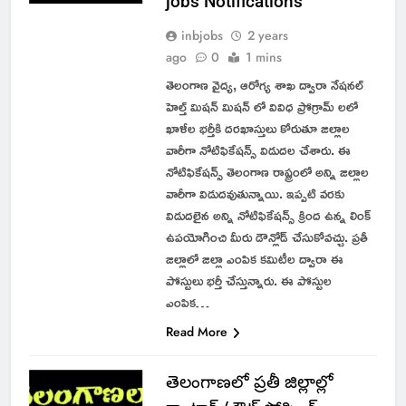
jobs Notifications
inbjobs
2 years
ago
0
1 mins
తెలంగాణ వైద్య, ఆరోగ్య శాఖ ద్వారా నేషనల్
హెల్త్ మిషన్ మిషన్ లో వివిధ ప్రోగ్రామ్ లలో
ఖాళీల భర్తీకి దరఖాస్తులు కోరుతూ జిల్లాల
వారీగా నోటిఫికేషన్స్ విడుదల చేశారు. ఈ
నోటిఫికేషన్స్ తెలంగాణ రాష్ట్రంలో అన్ని జిల్లాల
వారీగా విడుదవుతున్నాయి. ఇప్పటి వరకు
విడుదలైన అన్ని నోటిఫికేషన్స్ క్రింద ఉన్న లింక్
ఉపయోగించి మీరు డౌన్లోడ్ చేసుకోవచ్చు. ప్రతీ
జిల్లాలో జిల్లా ఎంపిక కమిటీల ద్వారా ఈ
పోస్టులు భర్తీ చేస్తున్నారు. ఈ పోస్టుల
ఎంపిక…
Read More
తెలంగాణలో ప్రతీ జిల్లాల్లో