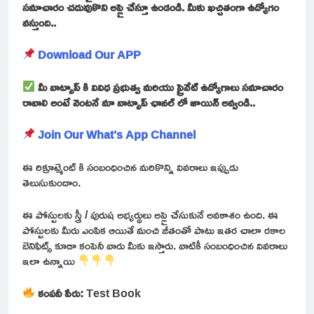
సమాచారం చదువుకొని అప్లై చేస్తూ ఉండండి. మీకు ఖచ్చితంగా ఉద్యోగం
వస్తుంది..
Download Our APP
మీ వాట్సాప్ కి వివిధ ప్రభుత్వ మరియు ప్రైవేట్ ఉద్యోగాలు సమాచారం
రావాలి అంటే వెంటనే మా వాట్సాప్ ఛానల్ లో జాయిన్ అవ్వండి..
Join Our What’s App Channel
ఈ రిక్రూట్మెంట్ కి సంబంధించిన మరికొన్ని వివరాలు ఇప్పుడు
తెలుసుకుందాం.
ఈ పోస్టులకు స్త్రీ / పురుష అభ్యర్థులు అప్లై చేసుకునే అవకాశం ఉంది. ఈ
పోస్టులకు మీరు ఎంపిక ఆయితే మంచి జీతంతో పాటు ఇతర చాలా రకాల
బెనిఫిట్స్ కూడా కంపెనీ వారు మీకు ఇస్తారు. వాటికీ సంబంధించిన వివరాలు
ఇలా ఉన్నాయి
కంపనీ పేరు:
Test Book