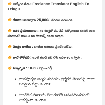
ఉద్యోగం పేరు :
Freelance Translator English To
Telugu
జీతము:
దాదాపుగా
25,000/- జీతము ఉంటుంది.
ఇతర ప్రయోజనాలు :
ఈ సంస్థలో పనిచేసే ఉద్యోగులకు కంపెనీ వారు
జీతముతో పాటు ఇతర బెనిఫిట్స్ కూడా ఇస్తారు.
మొత్తం ఖాళీలు :
ఖాళీలు వివరాలు ప్రకటించలేదు.
జాబ్ లొకేషన్
:
ఇంటి నుండి పని చేసే అవకాశం ఇస్తారు .
విద్యార్హత :
10+2 /
ఏదైనా డిగ్రీ
వ్రాతపూర్వక ఆంగ్లం మరియు ప్రాక్టికల్ తెలుగుపై చాలా
బలమైన పట్టు ఉండాలి.
సాంకేతిక పదాలను తెలుగులోకి అనువదించడంలో
సౌకర్యంగా ఉండాలి.