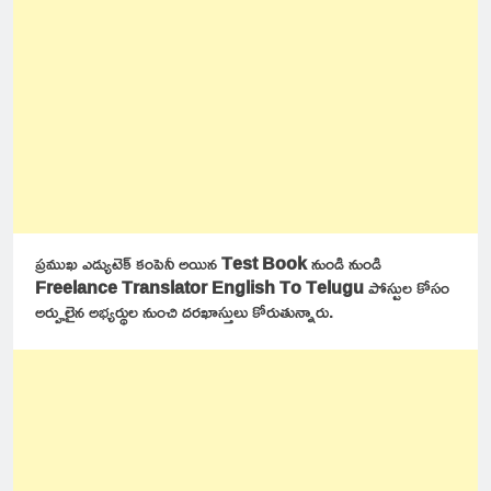
ప్రముఖ ఎడ్యుటెక్ కంపెనీ అయిన
Test Book
నుండి నుండి
Freelance Translator English To Telugu
పోస్టుల కోసం
అర్హులైన అభ్యర్థుల నుంచి దరఖాస్తులు కోరుతున్నారు.