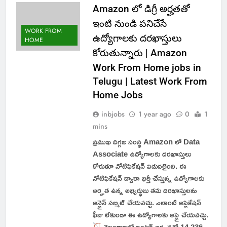
Amazon లో డిగ్రీ అర్హతతో
ఇంటి నుండి పనిచేసే
WORK FROM
ఉద్యోగాలకు దరఖాస్తులు
HOME
కోరుతున్నారు | Amazon
Work From Home jobs in
Telugu | Latest Work From
Home Jobs
inbjobs
1 year ago
0
1
mins
ప్రముఖ దిగ్గజ సంస్థ Amazon లో Data
Associate ఉద్యోగాలకు దరఖాస్తులు
కోరుతూ నోటిఫికేషన్ విడుదలైంది. ఈ
నోటిఫికేషన్ ద్వారా భర్తీ చేస్తున్న ఉద్యోగాలకు
అర్హత ఉన్న అభ్యర్థులు తమ దరఖాస్తులను
ఆన్లైన్ సబ్మిట్ చేయవచ్చు. ఎలాంటి అప్లికేషన్
ఫీజు లేకుండా ఈ ఉద్యోగాలకు అప్లై చేయవచ్చు.
తెలంగాణలో ఇంటర్ అర్హతతో 14,236