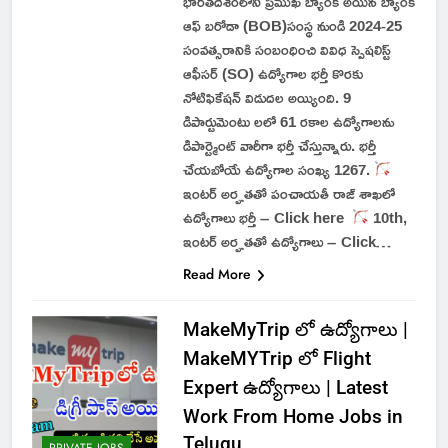
భారతదేశంలోని ప్రముఖ బ్యాంక్ అయిన బ్యాంక్
ఆఫ్ బరోడా (BOB)సంస్థ నుండి 2024-25
సంవత్సరానికి సంబంధించి వివిధ స్పెషలిస్ట్
ఆఫీసర్ (SO) ఉద్యోగాల భర్తీ కొరకు
నోటిఫికేషన్ విడుదల అయ్యింది. 9
డిపార్టుమెంటు లలో 61 రకాల ఉద్యోగాలను
డిపార్ట్మెంట్ వారీగా భర్తీ చేస్తున్నారు. భర్తీ
చేయబోయే ఉద్యోగాల సంఖ్య 1267.
ఇంటర్ అర్హతతో పంచాయతీ రాజ్ శాఖలో
ఉద్యోగాలు భర్తీ – Click here
10th,
ఇంటర్ అర్హతతో ఉద్యోగాలు – Click…
Read More
MakeMyTrip లో ఉద్యోగాలు |
MakeMYTrip లో Flight
Expert ఉద్యోగాలు | Latest
Work From Home Jobs in
Telugu