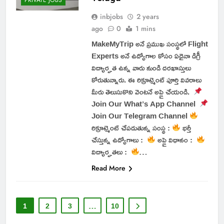
PRIVATE JOBS
inbjobs
2 years
ago
0
1 mins
MakeMyTrip అనే ప్రముఖ సంస్థలో Flight
Experts అనే ఉద్యోగాల కోసం ఏదైనా డిగ్రీ
విద్యార్హత ఉన్న వారు నుండి దరఖాస్తులు
కోరుతున్నారు. ఈ రిక్రూట్మెంట్ పూర్తి వివరాలు
మీరు తెలుసుకొని వెంటనే అప్లై చేయండి.
Join Our What’s App Channel
Join Our Telegram Channel
రిక్రూట్మెంట్ చేపడుతున్న సంస్థ :
భర్తీ
చేస్తున్న ఉద్యోగాలు :
అప్లై విధానం :
విద్యార్హతలు :
…
Read More
1
2
3
…
10