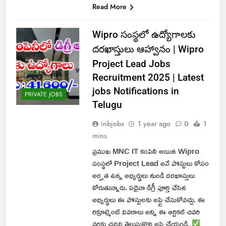
Read More
Wipro సంస్థలో ఉద్యోగాలకు
దరఖాస్తులు ఆహ్వానం | Wipro
Project Lead Jobs
Recruitment 2025 | Latest
jobs Notifications in
PRIVATE JOBS
Telugu
inbjobs
1 year ago
0
1
mins
ప్రముఖ MNC IT కంపెనీ అయిన Wipro
సంస్థలో Project Lead అనే పోస్టులు కోసం
అర్హత ఉన్న అభ్యర్థులు నుండి దరఖాస్తులు
కోరుతున్నారు. ఏదైనా డిగ్రీ పూర్తి చేసిన
అభ్యర్థులు ఈ పోస్టులకు అప్లై చేసుకోవచ్చు. ఈ
రిక్రూట్మెంట్ వివరాలు అన్ని ఈ ఆర్టికల్ చివరి
వరకు చదివి తెలుసుకొని అప్లై చేయండి.