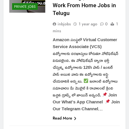
Work From Home Jobs in
PRIVATE JOBS
Telugu
inbjobs
1 year ago
0
1
mins
Amazon సంస్థలో Virtual Customer
Service Associate (VCS)
ఉద్యోగాలకు దరఖాస్తులు కోరుతూ నోటిఫికేషన్
విడుదలైంది. ఈ నోటిఫికేషన్ ద్వారా భర్తీ
చేస్తున్న ఉద్యోగాలకు 12th పాస్ / ఇంటర్
పాస్ అయిన వారు ఈ ఉద్యోగాలకు అప్లై
చేయడానికి అర్హులు.
ఇలాంటి ఉద్యోగాలు
సమాచారం మీ మొబైల్ కి రావాలంటే క్రింది
ఇచ్చిన గ్రూప్స్ లో జాయిన్ అవ్వండి.
Join
Our What’s App Channel
Join
Our Telegram Channel…
Read More