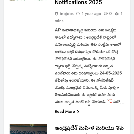
Notifications 2025
inbjobs
1 year ago
0
1
mins
AP మహిళాభివృద్ధి మరియు శిశు సంక్షేమ
శాఖలో ఉద్యోగాలు : ఆంధ్రప్రదేశ్ రాష్ట్రంలో
మహిళాభివృద్ధి మరియు శిశు సంక్షేమ శాఖలో
ఖాళీలు భర్తీకి దరఖాస్తుల కోరుతూ ఒక కొత్త
నోటిఫికేషన్ విడుదలైంది. ఈ నోటిఫికేషన్
ద్వారా భర్తీ చేస్తున్న ఉద్యోగాలకు అర్హత
ఉండేవారు తమ దరఖాస్తులను 24-05-2025
తేదీలోపు అందజేయాలి. ఈ నోటిఫికేషన్
యొక్క ముఖ్యమైన వివరాలన్నీ మీరు పూర్తిగా
తెలుసుకునేందుకు ఈ ఆర్టికల్ చివరి వరకు
చదివి అర్హత ఉంటే అప్లై చేయండి.
పదో…
Read More
ఆంధ్రప్రదేశ్ మహిళ మరియు శిశు