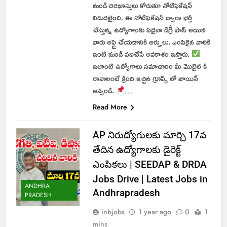
నుండి దరఖాస్తులు కోరుతూ నోటిఫికేషన్
విడుదలైంది. ఈ నోటిఫికేషన్ ద్వారా భర్తీ
చేస్తున్న ఉద్యోగాలకు ఏదైనా డిగ్రీ పాస్ అయిన
వారు అప్లై చేయడానికి అర్హులు. ఎంపికైన వారికి
ఇంటి నుండి పనిచేసే అవకాశం ఇస్తారు.
ఇలాంటి ఉద్యోగాలు సమాచారం మీ మొబైల్ కి
రావాలంటే క్రింది ఇచ్చిన గ్రూప్స్ లో జాయిన్
అవ్వండి.
…
Read More
AP నిరుద్యోగులకు మార్చి 17వ
తేదిన ఉద్యోగాలకు డైరెక్ట్
ఎంపికలు | SEEDAP & DRDA
Jobs Drive | Latest Jobs in
ANDHRA
Andhrapradesh
PRADESH
inbjobs
1 year ago
0
1
mins