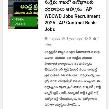
సంక్షేమ శాఖలో ఉద్యోగాలకు
దరఖాస్తులు ఆహ్వానం | AP
WDCWD Jobs Recruitment
ANDHRA
2025 | AP Contract Basis
PRADESH
Jobs
inbjobs
1 year ago
0
1
mins
ఆంధ్రప్రదేశ్ రాష్ట్రం అల్లూరి సీతారామరాజు జిల్లా
మహిళ మరియు శిశు సంక్షేమ మరియు
సాధికారిత కార్యాలయం నందు ఏర్పాటు
చేయబడిన వన్ స్టాప్ సెంటర్ నందు కాంట్రాక్ట్
ప్రాధిపాతికన పని చేసేందుకు వివిధ ఉద్యోగాల
భర్తీ కొరకు నోటిఫికేషన్ విడుదల అయ్యింది. ఈ
రిక్రూట్మెంట్ ద్వారా సైకో సోషల్ కౌన్సిలర్ , మల్టీ
పర్పస్ స్టాఫ్ / కుక్, సెక్యూరిటీ గార్డ్ / నైట్ గార్డ్
ఉద్యోగ భర్తీ చేయనున్నారు. ఈ ఉద్యోగాలకు
మహిళా అభ్యర్థులు మాత్రమే…