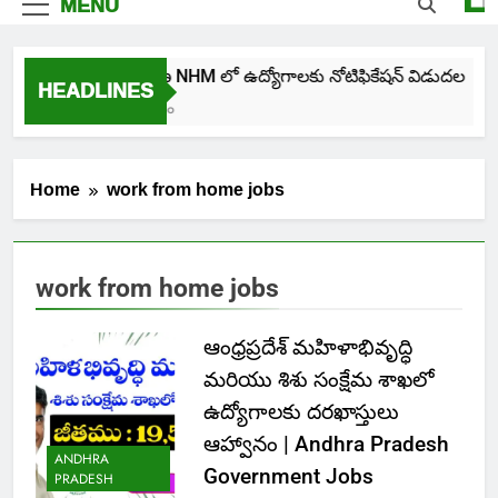
MENU
తెలంగాణ NHM లో ఉద్యోగాలకు నోటిఫికేషన్ విడుదల
HEADLINES
2 Days Ago
Home
work from home jobs
work from home jobs
ఆంధ్రప్రదేశ్ మహిళాభివృద్ధి
మరియు శిశు సంక్షేమ శాఖలో
ఉద్యోగాలకు దరఖాస్తులు
ఆహ్వానం | Andhra Pradesh
ANDHRA
Government Jobs
PRADESH