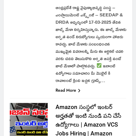
ఆంధ్రప్రదేశ్ రాష్ట్ర నైపుణ్యాభివృద్ధి సంస్థ –
ఎంప్లాయిమెంట్ ఎక్స్ఛేంజ్ – SEEDAP &
DRDA ఆధ్వర్యంలో 17-03-2025 తేదిన
జాబ్స్ మేళా నిర్వహిస్తున్నారు. ఈ జాబ్స్ మేళాకు
అర్హత ఉండే నిరుద్యోగులు స్వయంగా హాజరు
కావచ్చు. జాబ్ మేళాకు సంబంధించిన
ముఖ్యమైన వివరాలన్నీ మీరు ఈ ఆర్టికల్ చివరి
వరకు చదివి తెలుసుకొని అర్హత ఆసక్తి ఉంటే
జాబ్ మేళాలో పాల్గొనవచ్చు.
ఇలాంటి
ఉద్యోగాలు సమాచారం మీ మొబైల్ కి
రావాలంటే క్రింది ఇచ్చిన గ్రూప్స్…
Read More
Amazon సంస్థలో ఇంటర్
అర్హతతో ఇంటి నుండి పని చేసే
ఉద్యోగాలు | Amazon VCS
Jobs Hiring | Amazon