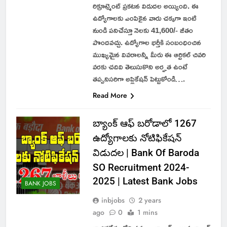
రిక్రూట్మెంట్ ప్రకటన విడుదల అయ్యింది. ఈ
ఉద్యోగాలకు ఎంపికైన వారు చక్కగా ఇంటి
నుండి పనిచేస్తూ నెలకు 41,600/- జీతం
పొందవచ్చు. ఉద్యోగాల భర్తీకి సంబంధించిన
ముఖ్యమైన వివరాలన్నీ మీరు ఈ ఆర్టికల్ చివరి
వరకు చదివి తెలుసుకొని అర్హత ఉంటే
తప్పనిసరిగా అప్లికేషన్ పెట్టుకోండి….
Read More
బ్యాంక్ ఆఫ్ బరోడాలో 1267
ఉద్యోగాలకు నోటిఫికేషన్
విడుదల | Bank Of Baroda
SO Recruitment 2024-
2025 | Latest Bank Jobs
BANK JOBS
inbjobs
2 years
ago
0
1 mins