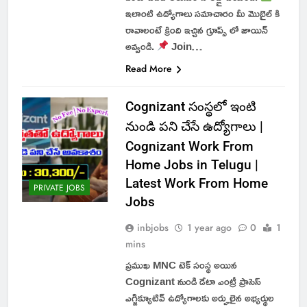
ఇలాంటి ఉద్యోగాలు సమాచారం మీ మొబైల్ కి
రావాలంటే క్రింది ఇచ్చిన గ్రూప్స్ లో జాయిన్
అవ్వండి.
Join…
Read More
Cognizant సంస్థలో ఇంటి
నుండి పని చేసే ఉద్యోగాలు |
Cognizant Work From
Home Jobs in Telugu |
Latest Work From Home
PRIVATE JOBS
Jobs
inbjobs
1 year ago
0
1
mins
ప్రముఖ MNC టెక్ సంస్థ అయిన
Cognizant నుండి డేటా ఎంట్రీ ప్రాసెస్
ఎగ్జిక్యూటివ్ ఉద్యోగాలకు అర్హులైన అభ్యర్థుల