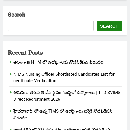
Search
SEARCH
Recent Posts
తెలంగాణ NHM లో ఉద్యోగాలకు నోటిఫికేషన్ విడుదల
NIMS Nursing Officer Shortlisted Candidates List for
certificate Verification
తిరుమల తిరుపతి దేవస్థానం సంస్థలో ఉద్యోగాలు | TTD SVIMS
Direct Recruitment 2026
హైదరాబాద్ లో ఉన్న TIMS లో ఉద్యోగాలు భర్తీకి నోటిఫికేషన్
విడుదల
ఆంధ్రప్రదేశ్ లో 236 స్టాఫ్ నర్స్ ఉద్యోగాలు భర్తీకి నోటిఫికేషన్