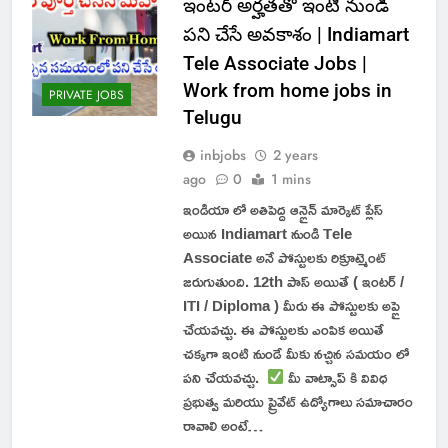
ఇంటర్ అర్హతతో ఇంటి నుండి
పని చేసే అవకాశం | Indiamart
Tele Associate Jobs |
Work from home jobs in
PRIVATE JOBS
Telugu
inbjobs
2 years
ago
0
1 mins
ఇండియా లో అతిపెద్ద ఆన్లైన్ మార్కెట్ ప్లేస్
అయిన Indiamart నుండి Tele
Associate అనే పోస్టులకు రిక్రూట్మెంట్
జరుగుతుంది. 12th పాస్ అయితే ( ఇంటర్ /
ITI / Diploma ) మీరు ఈ పోస్టులకు అప్లై
చేయవచ్చు. ఈ పోస్టులకు ఎంపిక అయితే
చక్కగా ఇంటి నుండే మీకు నచ్చిన సమయం లో
పని చేయవచ్చు.
మీ వాట్సాప్ కి వివిధ
ప్రభుత్వ మరియు ప్రైవేట్ ఉద్యోగాలు సమాచారం
రావాలి అంటే…