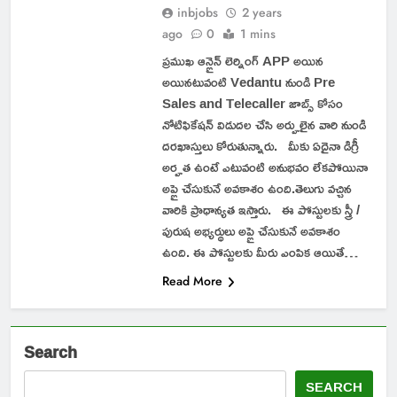
inbjobs
2 years
ago
0
1 mins
ప్రముఖ ఆన్లైన్ లెర్నింగ్ APP అయిన
అయినటువంటి Vedantu నుండి Pre
Sales and Telecaller జాబ్స్ కోసం
నోటిఫికేషన్ విడుదల చేసి అర్హులైన వారి నుండి
దరఖాస్తులు కోరుతున్నారు. మీకు ఏదైనా డిగ్రీ
అర్హత ఉంటే ఎటువంటి అనుభవం లేకపోయినా
అప్లై చేసుకునే అవకాశం ఉంది.తెలుగు వచ్చిన
వారికి ప్రాధాన్యత ఇస్తారు. ఈ పోస్టులకు స్త్రీ /
పురుష అభ్యర్థులు అప్లై చేసుకునే అవకాశం
ఉంది. ఈ పోస్టులకు మీరు ఎంపిక ఆయితే…
Read More
Search
SEARCH