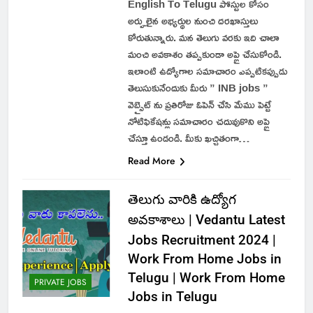
English To Telugu పోస్టుల కోసం
అర్హులైన అభ్యర్థుల నుంచి దరఖాస్తులు
కోరుతున్నారు. మన తెలుగు వరకు ఇది చాలా
మంచి అవకాశం తప్పకుండా అప్లై చేసుకోండి.
ఇలాంటి ఉద్యోగాల సమాచారం ఎప్పటికప్పుడు
తెలుసుకునేందుకు మీరు ” INB jobs ”
వెబ్సైట్ ను ప్రతిరోజు ఓపెన్ చేసి మేము పెట్టే
నోటిఫికేషన్లు సమాచారం చదువుకొని అప్లై
చేస్తూ ఉండండి. మీకు ఖచ్చితంగా…
Read More
తెలుగు వారికి ఉద్యోగ
అవకాశాలు | Vedantu Latest
Jobs Recruitment 2024 |
Work From Home Jobs in
Telugu | Work From Home
PRIVATE JOBS
Jobs in Telugu