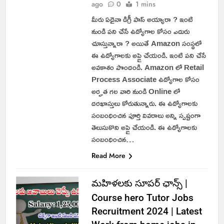
ago
0
1 mins
మీరు ఏదైనా డిగ్రీ పాస్ అయ్యారా ? ఇంటి
నుండి పని చేసే ఉద్యోగాల కోసం ఎదురు
చూస్తున్నారా ? అయితే Amazon సంస్థలో
ఈ ఉద్యోగాలకు అప్లై చేయండి. ఇంటి పని చేసే
అవకాశం పొందండి. Amazon లో Retail
Process Associate ఉద్యోగాల కోసం
అర్హత గల వారి నుండి Online లో
దరఖాస్తులు కోరుతున్నారు. ఈ ఉద్యోగాలకు
సంబంధించిన పూర్తి వివరాలు అన్ని స్పష్టంగా
తెలుసుకొని అప్లై చేయండి. ఈ ఉద్యోగాలకు
సంబంధించిన…
Read More
మహిళలకు సూపర్ ఛాన్స్ |
Course hero Tutor Jobs
Recruitment 2024 | Latest