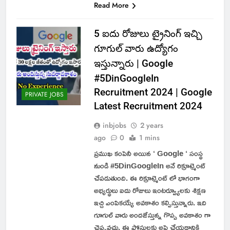
Read More
5 ఐదు రోజులు ట్రైనింగ్ ఇచ్చి
గూగుల్ వారు ఉద్యోగం
ఇస్తున్నారు | Google
#5DinGoogleIn
Recruitment 2024 | Google
PRIVATE JOBS
Latest Recruitment 2024
inbjobs
2 years
ago
0
1 mins
ప్రముఖ కంపెనీ అయిన ‘ Google ‘ సంస్థ
నుండి #5DinGoogleIn అనే రిక్రూట్మెంట్
చేపడుతుంది. ఈ రిక్రూట్మెంట్ లో భాగంగా
అభ్యర్థులు ఐదు రోజులు ఇంటర్వ్యూలకు శిక్షణ
ఇచ్చి ఎంపికయ్యే అవకాశం కల్పిస్తున్నారు. ఇది
గూగుల్ వారు అందజేస్తున్న గొప్ప అవకాశం గా
చెప్పవచ్చు. ఈ పోస్టులకు అప్లై చేయడానికి