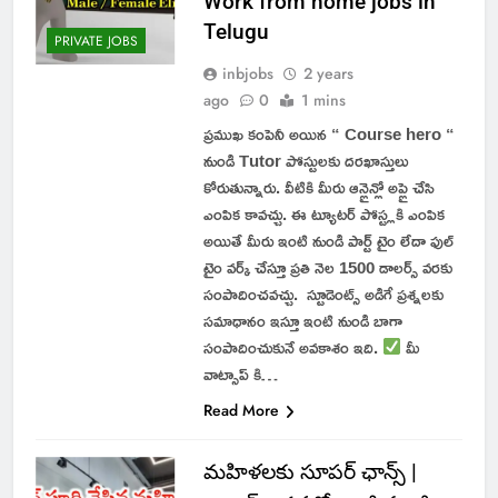
Work from home jobs in
Telugu
PRIVATE JOBS
inbjobs
2 years
ago
0
1 mins
ప్రముఖ కంపెనీ అయిన “ Course hero “
నుండి Tutor పోస్టులకు దరఖాస్తులు
కోరుతున్నారు. వీటికి మీరు ఆన్లైన్లో అప్లై చేసి
ఎంపిక కావచ్చు. ఈ ట్యూటర్ పోస్ట్లకి ఎంపిక
అయితే మీరు ఇంటి నుండి పార్ట్ టైం లేదా ఫుల్
టైం వర్క్ చేస్తూ ప్రతి నెల 1500 డాలర్స్ వరకు
సంపాదించవచ్చు. స్టూడెంట్స్ అడిగే ప్రశ్నలకు
సమాధానం ఇస్తూ ఇంటి నుండి బాగా
సంపాదించుకునే అవకాశం ఇది.
మీ
వాట్సాప్ కి…
Read More
మహిళలకు సూపర్ ఛాన్స్ |