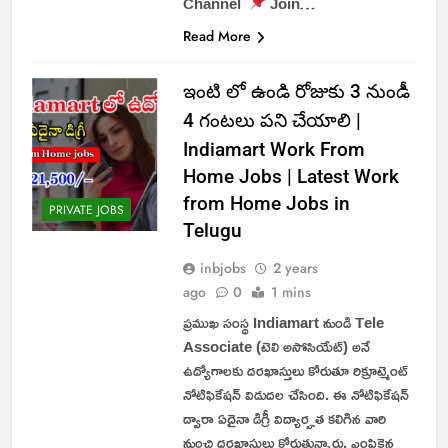
Channel
Join…
Read More
ఇంటి లో ఉండి రోజుకు 3 నుండీ
4 గంటలు పని చేయాలి |
Indiamart Work From
Home Jobs | Latest Work
from Home Jobs in
PRIVATE JOBS
Telugu
inbjobs
2 years
ago
0
1 mins
ప్రముఖ సంస్థ Indiamart నుండి Tele
Associate (టెలి అసోసియేట్) అనే
ఉద్యోగాలకు దరఖాస్తులు కోరుతూ రిక్రూట్మెంట్
నోటిఫికేషన్ విడుదల చేసింది. ఈ నోటిఫికేషన్
ద్వారా ఏదైనా డిగ్రీ విద్యార్హత కలిగిన వారి
నుంచి దరఖాస్తులు కోరుతున్నారు. ఎంపికైన