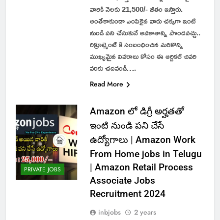
వారికి నెలకు 21,500/- జీతం ఇస్తారు.
అంతేకాకుండా ఎంపికైన వారు చక్కగా ఇంటి
నుండి పని చేసుకునే అవకాశాన్ని పొందవచ్చు..
రిక్రూట్మెంట్ కి సంబంధించిన మరికొన్ని
ముఖ్యమైన వివరాలు కోసం ఈ ఆర్టికల్ చివరి
వరకు చదవండి….
Read More
Amazon లో డిగ్రీ అర్హతతో
ఇంటి నుండి పని చేసే
ఉద్యోగాలు | Amazon Work
From Home jobs in Telugu
| Amazon Retail Process
PRIVATE JOBS
Associate Jobs
Recruitment 2024
inbjobs
2 years