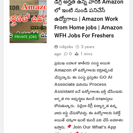
డిగ్రీ అర్హత ఉన్న వారికి Amazon
లో ఇంటి నుండి పనిచేసే
ఉద్యోగాలు | Amazon Work
From Home jobs | Amazon
WFH Jobs For Freshers
PRIVATE JOBS
inbjobs
2 years
ago
0
1 mins
ప్రముఖ బహుళ జాతీయ సంస్థ అయిన
Amazon లో ఉద్యోగాలకు రిక్రూట్మెంట్
చేస్తున్నారు. ఈ సంస్థ ప్రస్తుతం GO AI
Associate మరియు Process
Assistant అనే ఉద్యోగాలను భర్తీ చేసేందుకు
అర్హత గల అభ్యర్థులు నుండి దరఖాస్తులు
కోరుతున్నారు. ఏదైనా డిగ్రీ విద్యార్హత ఉన్న
వారు అప్లై చేసుకోవచ్చు. ఈ ఉద్యోగాలకు సెలెక్ట్
అయితే చక్కగా ఇంటి నుండి పని చేసే అవకాశం
ఇస్తారు.
Join Our What’s App