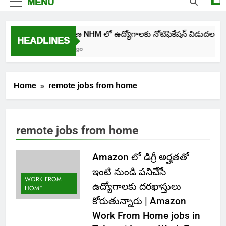
MENU
తెలంగాణ NHM లో ఉద్యోగాలకు నోటిఫికేషన్ విడుదల
HEADLINES
3 Days Ago
Home
remote jobs from home
remote jobs from home
Amazon లో డిగ్రీ అర్హతతో
ఇంటి నుండి పనిచేసే
WORK FROM
ఉద్యోగాలకు దరఖాస్తులు
HOME
కోరుతున్నారు | Amazon
Work From Home jobs in