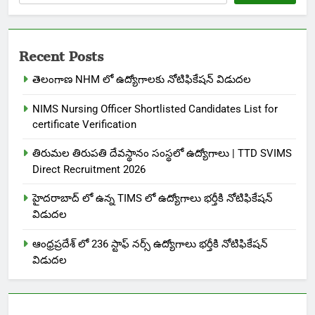
Recent Posts
తెలంగాణ NHM లో ఉద్యోగాలకు నోటిఫికేషన్ విడుదల
NIMS Nursing Officer Shortlisted Candidates List for
certificate Verification
తిరుమల తిరుపతి దేవస్థానం సంస్థలో ఉద్యోగాలు | TTD SVIMS
Direct Recruitment 2026
హైదరాబాద్ లో ఉన్న TIMS లో ఉద్యోగాలు భర్తీకి నోటిఫికేషన్
విడుదల
ఆంధ్రప్రదేశ్ లో 236 స్టాఫ్ నర్స్ ఉద్యోగాలు భర్తీకి నోటిఫికేషన్
విడుదల