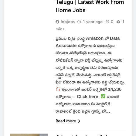
Telugu | Latest Work From
Home Jobs
inbjobs
1 year ago
0
1
mins
ప్రముఖ దిగ్గజ సంస్థ Amazon లో Data
Associate ఉద్యోగాలకు దరఖాస్తులు
కోరుతూ నోటిఫికేషన్ విడుదలైంది. ఈ
నోటిఫికేషన్ ద్వారా భర్తీ చేస్తున్న ఉద్యోగాలకు
అర్హత ఉన్న అభ్యర్థులు తమ దరఖాస్తులను
ఆన్లైన్ సబ్మిట్ చేయవచ్చు. ఎలాంటి అప్లికేషన్
ఫీజు లేకుండా ఈ ఉద్యోగాలకు అప్లై చేయవచ్చు.
తెలంగాణలో ఇంటర్ అర్హతతో 14,236
ఉద్యోగాలు – Click here
ఇలాంటి
ఉద్యోగాలు సమాచారం మీ మొబైల్ కి
రావాలంటే క్రింది ఇచ్చిన గ్రూప్స్ లో…
Read More