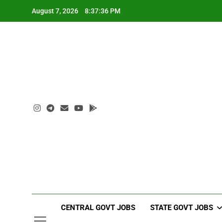
Skip
August 7, 2026
8:37:37 PM
to
content
CENTRAL GOVT JOBS
STATE GOVT JOBS