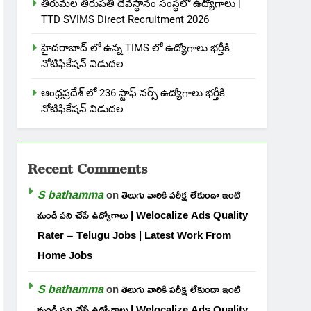
తిరుమల తిరుపతి దేవస్థానం సంస్థలో ఉద్యోగాలు |
TTD SVIMS Direct Recruitment 2026
హైదరాబాద్ లో ఉన్న TIMS లో ఉద్యోగాలు భర్తీకి
నోటిఫికేషన్ విడుదల
ఆంధ్రప్రదేశ్ లో 236 స్టాఫ్ నర్స్ ఉద్యోగాలు భర్తీకి
నోటిఫికేషన్ విడుదల
Recent Comments
S bathamma
on
తెలుగు వారికి పరీక్ష లేకుండా ఇంటి
నుండి పని చేసే ఉద్యోగాలు | Welocalize Ads Quality
Rater – Telugu Jobs | Latest Work From
Home Jobs
S bathamma
on
తెలుగు వారికి పరీక్ష లేకుండా ఇంటి
నుండి పని చేసే ఉద్యోగాలు | Welocalize Ads Quality