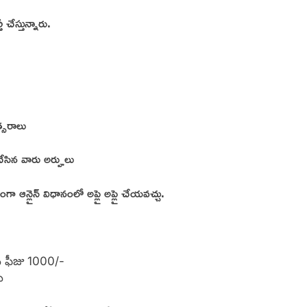
చేస్తున్నారు.
త్సరాలు
్తి చేసిన వారు అర్హులు
 ఆన్లైన్ విధానంలో అప్లై అప్లై చేయవచ్చు.
ు ఫీజు 1000/-
ు