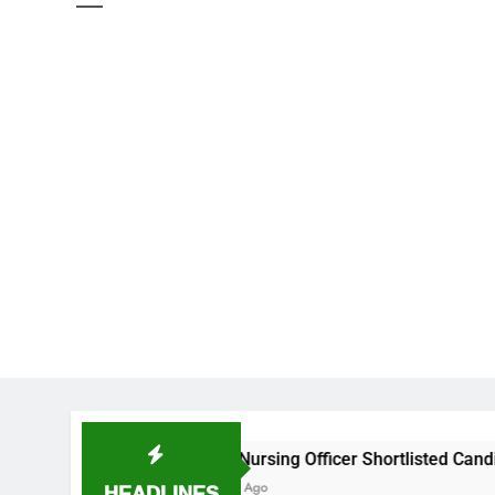
NIMS Nursing Officer Shortlisted Candidates List for ce
HEADLINES
2 Weeks Ago