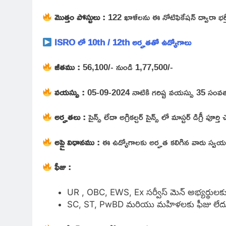
మొత్తం పోస్టులు :
122 ఖాళీలను ఈ నోటిఫికేషన్ ద్వారా భర్తీ 
ISRO లో 10th / 12th అర్హతతో ఉద్యోగాలు
జీతము :
56,100/- నుండి 1,77,500/-
వయస్సు :
05-09-2024 నాటికి గరిష్ట వయస్సు 35 సంవ
అర్హతలు :
సైన్స్ లేదా అగ్రికల్చర్ సైన్స్ లో మాస్టర్ డిగ్రీ పూర
అప్లై విధానము :
ఈ ఉద్యోగాలకు అర్హత కలిగిన వారు స్వయంగా
ఫీజు :
UR , OBC, EWS, Ex సర్వీస్ మెన్ అభ్యర్థులక
SC, ST, PwBD మరియు మహిళలకు ఫీజు లేద