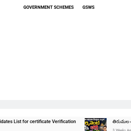
GOVERNMENT SCHEMES
GSWS
rtificate Verification
తిరుమల తిరుపతి దేవస్థాన
3 Weeks Ago