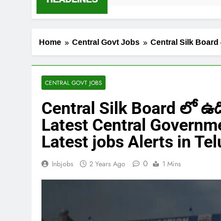
Home
Central Govt Jobs
Central Silk Board 
CENTRAL GOVT JOBS
Central Silk Board లో ఉద్
Latest Central Governm
Latest jobs Alerts in Te
0
Inbjobs
2 Years Ago
1 Mins