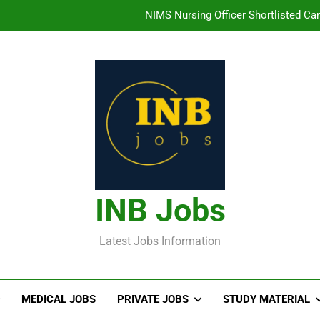
తిరుమల తిరుపతి దేవస్థానం సంస్థలో ఉద్యోగ
హైదరాబాద్ లో ఉన్న TI
తెలంగా
NIMS Nursing Officer Shortlisted Cand
తిరుమల తిరుపతి దేవస్థానం సంస్థలో ఉద్యోగ
హైదరాబాద్ లో ఉన్న TI
INB Jobs
Latest Jobs Information
MEDICAL JOBS
PRIVATE JOBS
STUDY MATERIAL