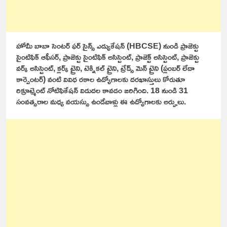
హోమీ బాబా సెంటర్ ఫర్ సైన్స్ ఎడ్యుకేషన్ (HBCSE) నుండి ప్రాజెక్టు
సైంటిఫిక్ ఆఫీసర్, ప్రాజెక్టు సైంటిఫిక్ అసిస్టెంట్, ప్రాజెక్ట్ అసిస్టెంట్, ప్రాజెక్టు
వర్క్ అసిస్టెంట్, క్లర్క్ ట్రైని, టెక్నికల్ ట్రైని, ట్రేడ్స్ మెన్ ట్రైని (ప్లంబర్ లేదా
కార్పెంటర్) వంటి వివిధ రకాల ఉద్యోగాలకు దరఖాస్తులు కోరుతూ
రిక్రూట్మెంట్ నోటిఫికేషన్ విడుదల కావడం జరిగింది. 18 నుండి 31
సంవత్సరాల మధ్య వయస్సు ఉండేవాళ్లు ఈ ఉద్యోగాలకు అర్హులు.