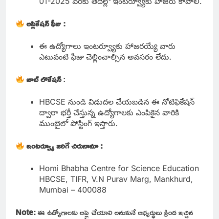
01-2025 వరకు తేదీల్లో ఇంటర్వ్యూకు హాజరు కావాలి.
అప్లికేషన్ ఫీజు :
ఈ ఉద్యోగాలు ఇంటర్వ్యూకు హాజరయ్యే వారు
ఎటువంటి ఫీజు చెల్లించాల్సిన అవసరం లేదు.
జాబ్ లొకేషన్
:
HBCSE నుండి విడుదల చేయబడిన ఈ నోటిఫికేషన్
ద్వారా భర్తీ చేస్తున్న ఉద్యోగాలకు ఎంపికైన వారికి
ముంబైలో పోస్టింగ్ ఇస్తారు.
ఇంటర్వ్యూ జరిగే చిరునామా :
Homi Bhabha Centre for Science Education
HBCSE, TIFR, V.N Purav Marg, Mankhurd,
Mumbai – 400088
Note:
ఈ ఉద్యోగాలకు అప్లై చేయాలి అనుకునే అభ్యర్థులు క్రింద ఇచ్చిన