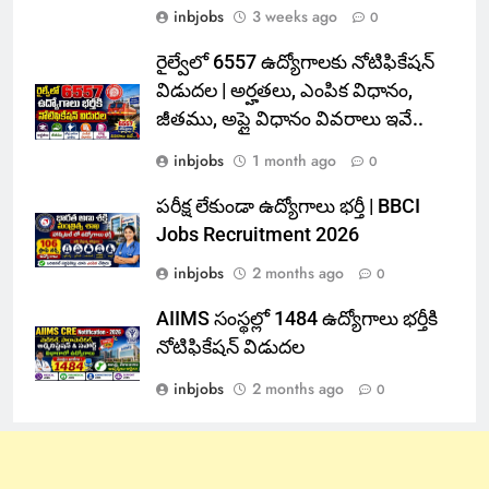
inbjobs
3 weeks ago
0
రైల్వేలో 6557 ఉద్యోగాలకు నోటిఫికేషన్
విడుదల | అర్హతలు, ఎంపిక విధానం,
జీతము, అప్లై విధానం వివరాలు ఇవే..
inbjobs
1 month ago
0
పరీక్ష లేకుండా ఉద్యోగాలు భర్తీ | BBCI
Jobs Recruitment 2026
inbjobs
2 months ago
0
AIIMS సంస్థల్లో 1484 ఉద్యోగాలు భర్తీకి
నోటిఫికేషన్ విడుదల
inbjobs
2 months ago
0