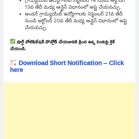
13వ తేదీ మధ్య ఆన్లైన్ విధానంలో అప్లై చేయవచ్చు.
అండర్ గ్రాడ్యుయేట్ ఉద్యోగాలకు సెప్టెంబర్ 21వ తేదీ
నుండి అక్టోబర్ 20వ తేదీ మధ్య ఆన్లైన్ విధానంలో అప్లై
చేయవచ్చు.
షార్ట్ నోటిఫికేషన్ డౌన్లోడ్ చేయడానికి క్రింద ఉన్న లింకుపై క్లిక్
చేయండి.
Download Short Notification – Click
here