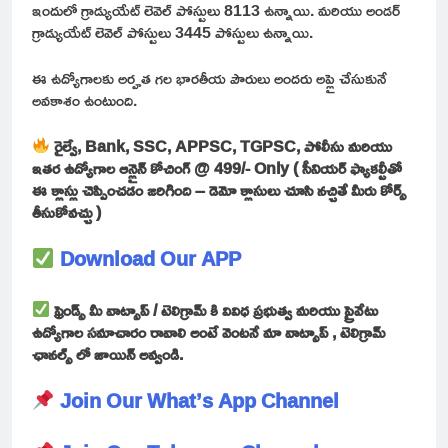
ఇందులో గ్రాడ్యుయేట్ లెవెల్ పోస్టులు 8113 ఉన్నాయి. మరియు అండర్
గ్రాడ్యుయేట్ లెవెల్ పోస్టులు 3445 పోస్టులు ఉన్నాయి.
ఈ ఉద్యోగాలకు అర్హత గల భారతీయ పౌరులు అందరు అప్లై చేసుకునే
అవకాశం ఉంటుంది.
రైల్వే, Bank, SSC, APPSC, TGPSC, పోలీసు మరియు
ఇతర ఉద్యోగాల ఆన్లైన్ కోచింగ్ @ 499/- Only ( సీనియర్ ఫ్యాకల్టీతో
ఈ క్లాస్లు చెప్పించడం జరిగింది – డెమో క్లాసులు చూసి నచ్చితే మీరు కోర్స్
తీసుకోవచ్చు )
Download Our APP
ఫ్రెండ్స్ మీ వాట్సాప్ / టెలిగ్రామ్ కి వివిధ ప్రభుత్వ మరియు ప్రైవేటు
ఉద్యోగాల సమాచారం రావాలి అంటే వెంటనే మా వాట్సాప్ , టెలిగ్రామ్
ఛానల్స్ లో జాయిన్ అవ్వండి.
Join Our What’s App Channel