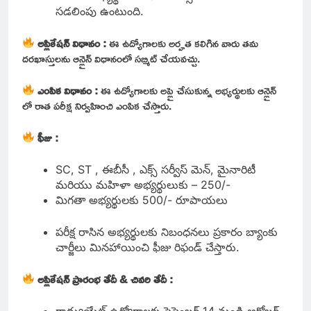
సడలింపు ఉంటుంది.
అప్లికేషన్ విధానం :
ఈ ఉద్యోగాలకు అర్హత కలిగిన వారు తమ
దరఖాస్తులను ఆన్లైన్ విధానంలో సబ్మిట్ చేయవచ్చు.
ఎంపిక విధానం :
ఈ ఉద్యోగాలకు అప్లై చేసుకున్న అభ్యర్థులకు ఆన్లైన్
లో రాత పరీక్ష నిర్వహించి ఎంపిక చేస్తారు.
ఫీజు :
SC, ST , ఈబీసీ , ఎక్స్ సర్వీస్ మెన్, మైనారిటీ
మరియు మహిళా అభ్యర్థులుకు – 250/-
మిగతా అభ్యర్థులకు 500/- రూపాయలు
పరీక్ష రాసిన అభ్యర్థులకు నిబంధనలు ప్రకారం బ్యాంకు
చార్జీలు మినహాయించి ఫీజు రిఫండ్ చేస్తారు.
అప్లికేషన్ ప్రారంభ తేదీ & చివరి తేదీ :
గ్రాడ్యుయేట్ ఉద్యోగాలకు సెప్టెంబర్ 14 నుండి అక్టోబర్