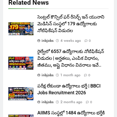
Related News
సెంట్రల్ కౌన్సిల్ ఫర్ రీసెర్చ్ ఇన్ యునాని
మెడిసిన్ సంస్థలో 179 ఉద్యోగాలకు
నోటిఫికేషన్ విడుదల
inbjobs
4 weeks ago
0
రైల్వేలో 6557 ఉద్యోగాలకు నోటిఫికేషన్
విడుదల | అర్హతలు, ఎంపిక విధానం,
జీతము, అప్లై విధానం వివరాలు ఇవే..
inbjobs
1 month ago
0
పరీక్ష లేకుండా ఉద్యోగాలు భర్తీ | BBCI
Jobs Recruitment 2026
inbjobs
2 months ago
0
AIIMS సంస్థల్లో 1484 ఉద్యోగాలు భర్తీకి