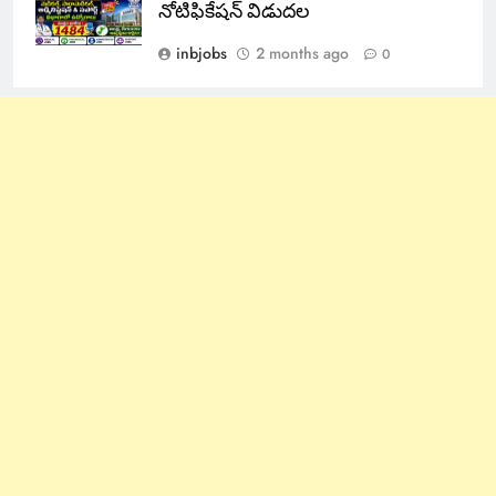
నోటిఫికేషన్ విడుదల
inbjobs
2 months ago
0