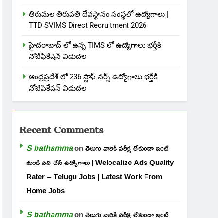
తిరుమల తిరుపతి దేవస్థానం సంస్థలో ఉద్యోగాలు |
TTD SVIMS Direct Recruitment 2026
హైదరాబాద్ లో ఉన్న TIMS లో ఉద్యోగాలు భర్తీకి
నోటిఫికేషన్ విడుదల
ఆంధ్రప్రదేశ్ లో 236 స్టాఫ్ నర్స్ ఉద్యోగాలు భర్తీకి
నోటిఫికేషన్ విడుదల
Recent Comments
S bathamma
on
తెలుగు వారికి పరీక్ష లేకుండా ఇంటి
నుండి పని చేసే ఉద్యోగాలు | Welocalize Ads Quality
Rater – Telugu Jobs | Latest Work From
Home Jobs
S bathamma
on
తెలుగు వారికి పరీక్ష లేకుండా ఇంటి