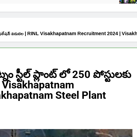
స్టులకు నోటిఫికేషన్ విడుదల | RINL Visakhapatnam Recruitment 2024 |
ం స్టీల్ ప్లాంట్ లో 250 పోస్టులకు
NL Visakhapatnam
akhapatnam Steel Plant