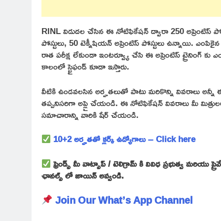
RINL విడుదల చేసిన ఈ నోటిఫికేషన్ ద్వారా 250 అప్రెంటిస్ పోస్టులు భర
పోస్టులు, 50 టెక్నీషియన్ అప్రెంటిస్ పోస్టులు ఉన్నాయి. ఎంపిక
రాత పరీక్ష లేకుండా ఇంటర్వ్యూ చేసి ఈ అప్రెంటిస్ ట్రైనింగ్ కు ఎం
కాలంలో స్టైఫండ్ కూడా ఇస్తారు.
వీటికి ఉండవలసిన అర్హతలుతో పాటు మరికొన్ని వివరాలు అన్నీ ఈ
తప్పనిసరిగా అప్లై చేయండి. ఈ నోటిఫికేషన్ వివరాలు మీ మిత్
సమాచారాన్ని వారికి షేర్ చేయండి.
10+2 అర్హతతో క్లర్క్ ఉద్యోగాలు – Click here
ఫ్రెండ్స్ మీ వాట్సాప్ / టెలిగ్రామ్ కి వివిధ ప్రభుత్వ మరియు
ఛానల్స్ లో జాయిన్ అవ్వండి.
Join Our What’s App Channel