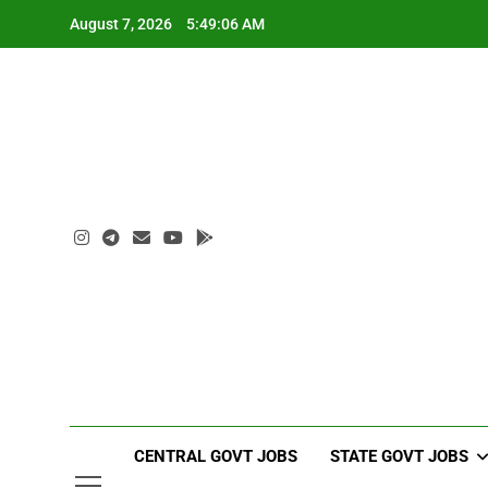
Skip
August 7, 2026
5:49:07 AM
to
content
CENTRAL GOVT JOBS
STATE GOVT JOBS