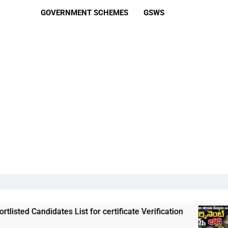
GOVERNMENT SCHEMES
GSWS
s List for certificate Verification
తిరుమల తిరు
3 Weeks Ago