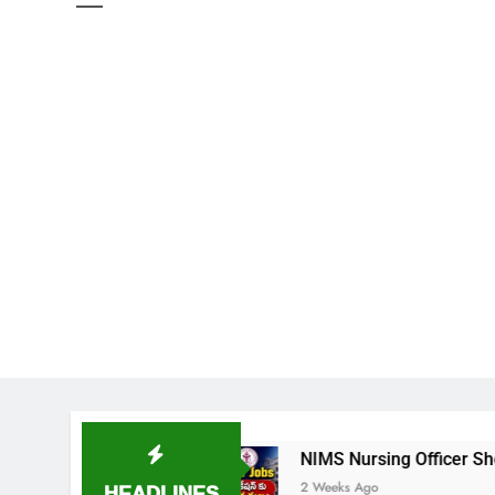
డుదల
NIMS Nursing Officer Shortlisted Candidate
HEADLINES
2 Weeks Ago