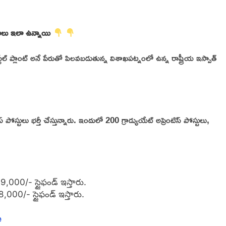
రాలు ఇలా ఉన్నాయి
్టీల్ ప్లాంట్ అనే పేరుతో పిలవబడుతున్న విశాఖపట్నంలో ఉన్న రాష్ట్రీయ ఇస్పాత్
పోస్టులు భర్తీ చేస్తున్నారు. ఇందులో 200 గ్రాడ్యుయేట్ అప్రెంటిస్ పోస్టులు,
ి 9,000/- స్టైఫండ్ ఇస్తారు.
 8,000/- స్టైఫండ్ ఇస్తారు.
e