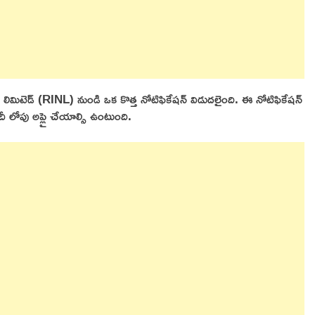
నిగం లిమిటెడ్ (RINL) నుండి ఒక కొత్త నోటిఫికేషన్ విడుదలైంది. ఈ నోటిఫికేషన్
తేదీ లోపు అప్లై చేయాల్సి ఉంటుంది.