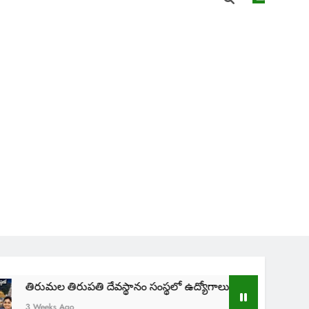
పతి దేవస్థానం సంస్థలో ఉద్యోగాలు | TTD SVIMS Direct Recruitmen