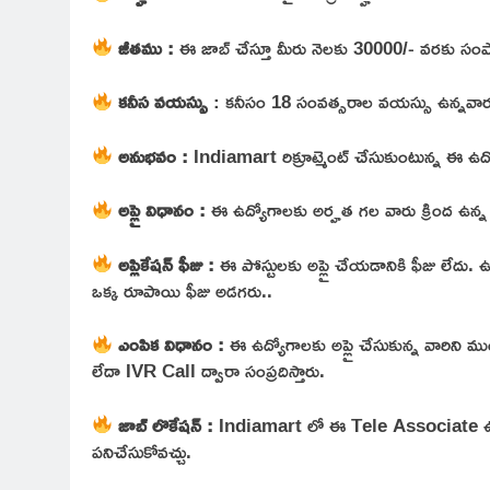
జీతము :
ఈ జాబ్ చేస్తూ మీరు నెలకు 30000/- వరకు సంప
కనీస వయస్సు
: కనీసం 18 సంవత్సరాల వయస్సు ఉన్నవారు 
అనుభవం :
Indiamart రిక్రూట్మెంట్ చేసుకుంటున్న ఈ ఉ
అప్లై విధానం :
ఈ ఉద్యోగాలకు అర్హత గల వారు క్రింద ఉన్న లి
అప్లికేషన్ ఫీజు :
ఈ పోస్టులకు అప్లై చేయడానికి ఫీజు లేదు. 
ఒక్క రూపాయి ఫీజు అడగరు..
ఎంపిక విధానం :
ఈ ఉద్యోగాలకు అప్లై చేసుకున్న వారిని మ
లేదా IVR Call ద్వారా సంప్రదిస్తారు.
జాబ్ లొకేషన్ :
Indiamart లో ఈ Tele Associate ఉద్
పనిచేసుకోవచ్చు.