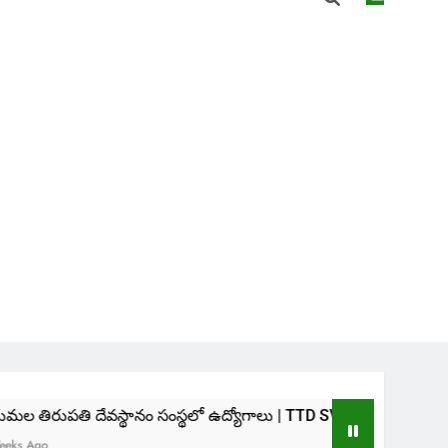
వస్థానం సంస్థలో ఉద్యోగాలు | TTD SVIMS Direct Recruitment 2026