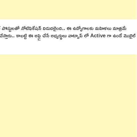
 పోస్టులతో నోటిఫికేషన్ విడుదలైంది.. ఈ ఉద్యోగాలకు మహిళలు మాత్రమే
చేస్తారు.. కాబట్టి ఈ అప్లై చేసే అభ్యర్థులు వాట్సాప్ లో Active గా ఉండే మొబైల్