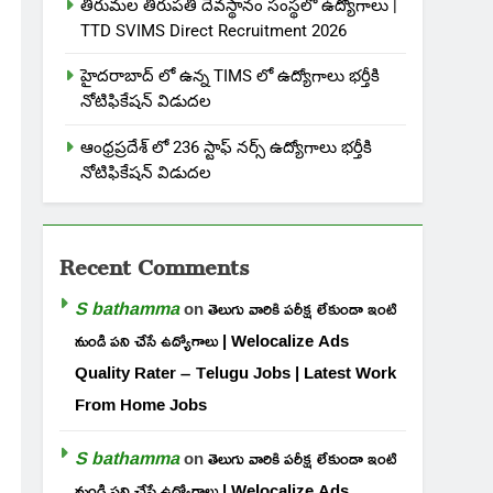
తిరుమల తిరుపతి దేవస్థానం సంస్థలో ఉద్యోగాలు |
TTD SVIMS Direct Recruitment 2026
హైదరాబాద్ లో ఉన్న TIMS లో ఉద్యోగాలు భర్తీకి
నోటిఫికేషన్ విడుదల
ఆంధ్రప్రదేశ్ లో 236 స్టాఫ్ నర్స్ ఉద్యోగాలు భర్తీకి
నోటిఫికేషన్ విడుదల
Recent Comments
S bathamma
on
తెలుగు వారికి పరీక్ష లేకుండా ఇంటి
నుండి పని చేసే ఉద్యోగాలు | Welocalize Ads
Quality Rater – Telugu Jobs | Latest Work
From Home Jobs
S bathamma
on
తెలుగు వారికి పరీక్ష లేకుండా ఇంటి
నుండి పని చేసే ఉద్యోగాలు | Welocalize Ads