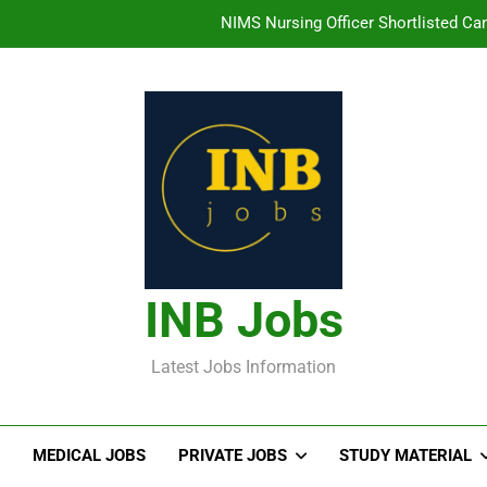
తిరుమల తిరుపతి దేవస్థానం సంస్థలో ఉద్యోగ
హైదరాబాద్ లో ఉన్న TI
తెలంగా
NIMS Nursing Officer Shortlisted Cand
తిరుమల తిరుపతి దేవస్థానం సంస్థలో ఉద్యోగ
హైదరాబాద్ లో ఉన్న TI
INB Jobs
Latest Jobs Information
MEDICAL JOBS
PRIVATE JOBS
STUDY MATERIAL