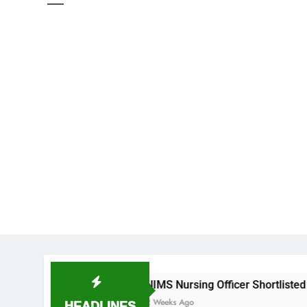
NIMS Nursing Officer Shortlisted Candidates List
HEADLINES
2 Weeks Ago