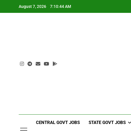
Skip
August 7, 2026
7:10:45 AM
to
content
CENTRAL GOVT JOBS
STATE GOVT JOBS