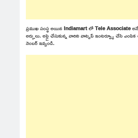
ప్రముఖ సంస్థ అయిన
Indiamart
లో
Tele Associate
అనే
అర్హులు. అప్లై చేసుకున్న వారిని వాట్సప్ ఇంటర్వ్యూ చేసి ఎంపిక 
నెంబర్ ఇవ్వండి.