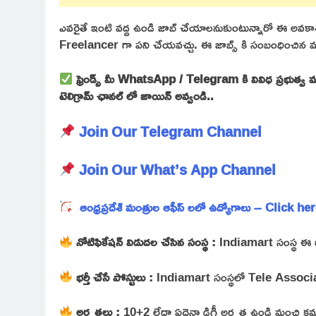
ఎవరైతే ఇంటి వద్ద ఉండి జాబ్ చేయాలనుకుంటున్నారో ఈ అవకాశాన
Freelancer గా పని చేయవచ్చు. ఈ జాబ్స్ కి సంబంధించిన మరిక
ఫ్రెండ్స్ మీ WhatsApp / Telegram కి వివిధ ప్రభుత్వ మ
టెలిగ్రామ్ ఛానల్ లో జాయిన్ అవ్వండి..
Join Our Telegram Channel
Join Our What’s App Channel
ఆంధ్రప్రదేశ్ మంత్రుల ఆఫీస్ లలో ఉద్యోగాలు – Click he
నోటిఫికేషన్ విడుదల చేసిన సంస్థ :
Indiamart సంస్థ ఈ రిక
భర్తీ చేసే పోస్టులు :
Indiamart సంస్థలో Tele Associate ఉ
అర్హతలు :
10+2 లేదా ఏదైనా డిగ్రీ అర్హత ఉండి మంచి కమ్యూ