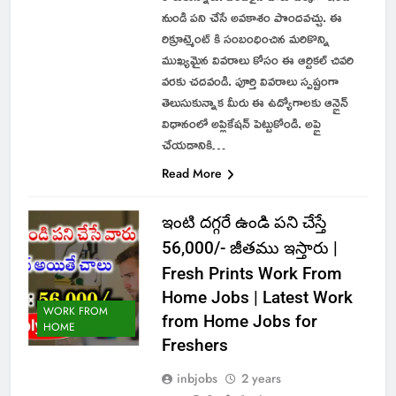
నుండి పని చేసే అవకాశం పొందవచ్చు. ఈ
రిక్రూట్మెంట్ కి సంబంధించిన మరికొన్ని
ముఖ్యమైన వివరాలు కోసం ఈ ఆర్టికల్ చివరి
వరకు చదవండి. పూర్తి వివరాలు స్పష్టంగా
తెలుసుకున్నాక మీరు ఈ ఉద్యోగాలకు ఆన్లైన్
విధానంలో అప్లికేషన్ పెట్టుకోండి. అప్లై
చేయడానికి…
Read More
ఇంటి దగ్గరే ఉండి పని చేస్తే
56,000/- జీతము ఇస్తారు |
Fresh Prints Work From
Home Jobs | Latest Work
WORK FROM
from Home Jobs for
HOME
Freshers
inbjobs
2 years