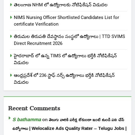
తెలంగాణ NHM లో ఉద్యోగాలకు నోటిఫికేషన్ విడుదల
NIMS Nursing Officer Shortlisted Candidates List for
certificate Verification
తిరుమల తిరుపతి దేవస్థానం సంస్థలో ఉద్యోగాలు | TTD SVIMS
Direct Recruitment 2026
హైదరాబాద్ లో ఉన్న TIMS లో ఉద్యోగాలు భర్తీకి నోటిఫికేషన్
విడుదల
ఆంధ్రప్రదేశ్ లో 236 స్టాఫ్ నర్స్ ఉద్యోగాలు భర్తీకి నోటిఫికేషన్
విడుదల
Recent Comments
S bathamma
on
తెలుగు వారికి పరీక్ష లేకుండా ఇంటి నుండి పని చేసే
ఉద్యోగాలు | Welocalize Ads Quality Rater – Telugu Jobs |