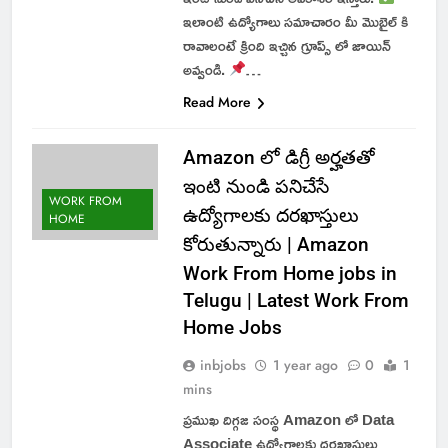
ఇలాంటి ఉద్యోగాలు సమాచారం మీ మొబైల్ కి
రావాలంటే క్రింది ఇచ్చిన గ్రూప్స్ లో జాయిన్
అవ్వండి.
…
Read More
Amazon లో డిగ్రీ అర్హతతో
ఇంటి నుండి పనిచేసే
WORK FROM
ఉద్యోగాలకు దరఖాస్తులు
HOME
కోరుతున్నారు | Amazon
Work From Home jobs in
Telugu | Latest Work From
Home Jobs
inbjobs
1 year ago
0
1
mins
ప్రముఖ దిగ్గజ సంస్థ Amazon లో Data
Associate ఉద్యోగాలకు దరఖాస్తులు