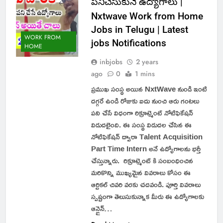
పనిచేసుకునే ఉద్యోగాలు |
Nxtwave Work from Home
Jobs in Telugu | Latest
WORK FROM
jobs Notifications
HOME
inbjobs
2 years
ago
0
1 mins
ప్రముఖ సంస్థ అయిన NxtWave నుండి ఇంటి
దగ్గరే ఉండి రోజుకు ఐదు నుంచి ఆరు గంటలు
పని చేసే విధంగా రిక్రూట్మెంట్ నోటిఫికేషన్
విడుదలైంది. ఈ సంస్థ విడుదల చేసిన ఈ
నోటిఫికేషన్ ద్వారా Talent Acquisition
Part Time Intern అనే ఉద్యోగాలను భర్తీ
చేస్తున్నారు. రిక్రూట్మెంట్ కి సంబంధించిన
మరికొన్ని ముఖ్యమైన వివరాలు కోసం ఈ
ఆర్టికల్ చివరి వరకు చదవండి. పూర్తి వివరాలు
స్పష్టంగా తెలుసుకున్నాక మీరు ఈ ఉద్యోగాలకు
ఆన్లైన్…