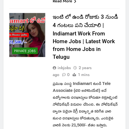
Read More
ఇంటి లో ఉండి రోజుకు 3 నుండీ
4 గంటలు పని చేయాలి |
Indiamart Work From
Home Jobs | Latest Work
from Home Jobs in
PRIVATE JOBS
Telugu
inbjobs
2 years
ago
0
1 mins
ప్రముఖ సంస్థ Indiamart నుండి Tele
Associate (టెలి అసోసియేట్) అనే
ఉద్యోగాలకు దరఖాస్తులు కోరుతూ రిక్రూట్మెంట్
నోటిఫికేషన్ విడుదల చేసింది. ఈ నోటిఫికేషన్
ద్వారా ఏదైనా డిగ్రీ విద్యార్హత కలిగిన వారి
నుంచి దరఖాస్తులు కోరుతున్నారు. ఎంపికైన
వారికి నెలకు 21,500/- జీతం ఇస్తారు.