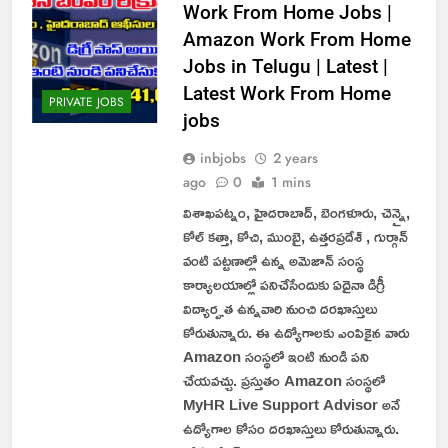
Work From Home Jobs |
Amazon Work From Home
Jobs in Telugu | Latest |
Latest Work From Home
PRIVATE JOBS
jobs
inbjobs
2 years
ago
0
1 mins
విశాఖపట్నం, హైదరాబాద్, బెంగళూరు, చెన్నై,
కోల్ కత్తా, కోచి, ముంబై, ఉత్తరప్రదేశ్ , గుర్గాన్
వంటి పట్టణాల్లో ఉన్న అమెజాన్ సంస్థ
కార్యాలయాల్లో పనిచేసేందుకు ఏదైనా డిగ్రీ
విద్యార్హత ఉన్నవారి నుంచి దరఖాస్తులు
కోరుతున్నారు. ఈ ఉద్యోగాలకు ఎంపికైన వారు
Amazon సంస్థలో ఇంటి నుండి పని
చేయవచ్చు. ప్రస్తుతం Amazon సంస్థలో
MyHR Live Support Advisor అనే
ఉద్యోగాల కోసం దరఖాస్తులు కోరుతున్నారు.