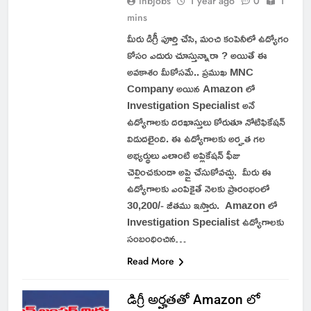
inbjobs
1 year ago
0
1
mins
మీరు డిగ్రీ పూర్తి చేసి, మంచి కంపెనీలో ఉద్యోగం
కోసం ఎదురు చూస్తున్నారా ? అయితే ఈ
అవకాశం మీకోసమే.. ప్రముఖ MNC
Company అయిన Amazon లో
Investigation Specialist అనే
ఉద్యోగాలకు దరఖాస్తులు కోరుతూ నోటిఫికేషన్
విడుదలైంది. ఈ ఉద్యోగాలకు అర్హత గల
అభ్యర్థులు ఎలాంటి అప్లికేషన్ ఫీజు
చెల్లించకుండా అప్లై చేసుకోవచ్చు. మీరు ఈ
ఉద్యోగాలకు ఎంపికైతే నెలకు ప్రారంభంలో
30,200/- జీతము ఇస్తారు. Amazon లో
Investigation Specialist ఉద్యోగాలకు
సంబంధించిన…
Read More
డిగ్రీ అర్హతతో Amazon లో