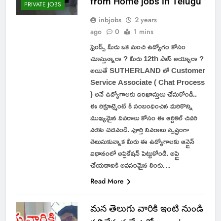
from Home jobs in Telugu
PRIVATE JOBS
inbjobs
2 years
ago
0
1 mins
ఫ్రెండ్స్ మీరు ఒక మంచి ఉద్యోగం కోసం
చూస్తున్నారా ? మీరు 12th పాస్ అయ్యారా ?
అయితే SUTHERLAND లో Customer
Service Associate ( Chat Process
) అనే ఉద్యోగాలకు దరఖాస్తులు చేసుకోండి..
ఈ రిక్రూట్మెంట్ కి సంబంధించిన మరికొన్ని
ముఖ్యమైన వివరాలు కోసం ఈ ఆర్టికల్ చివరి
వరకు చదవండి. పూర్తి వివరాలు స్పష్టంగా
తెలుసుకున్నాక మీరు ఈ ఉద్యోగాలకు ఆన్లైన్
విధానంలో అప్లికేషన్ పెట్టుకోండి. అప్లై
చేయడానికి అవసరమైన లింకు…
Read More
మన తెలుగు వారికి ఇంటి నుండి