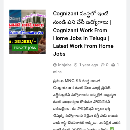
Cognizant సంస్థలో ఇంటి
నుండి పని చేసే ఉద్యోగాలు |
Cognizant Work From
Home Jobs in Telugu |
Latest Work From Home
PRIVATE JOBS
Jobs
inbjobs
1 year ago
0
1
mins
ప్రముఖ MNC టెక్ సంస్థ అయిన
Cognizant నుండి డేటా ఎంట్రీ ప్రాసెస్
ఎగ్జిక్యూటివ్ ఉద్యోగాలకు అర్హులైన అభ్యర్థుల
నుండి దరఖాస్తులు కోరుతూ నోటిఫికేషన్
విడుదలైంది. ఈ నోటిఫికేషన్ ద్వారా భర్తీ
చేస్తున్న ఉద్యోగాలకు ఏదైనా డిగ్రీ పాస్ అయిన
వారు అప్లై చేయడానికి అర్హులు. ఎంపికైన వారికి
ఇంటి నుండి పనిచేసే అవకాశం ఇస్తారు.