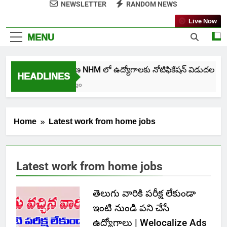
NEWSLETTER
RANDOM NEWS
Live Now
MENU
తెలంగాణ NHM లో ఉద్యోగాలకు నోటిఫికేషన్ విడుదల
HEADLINES
7 Days Ago
Home
Latest work from home jobs
Latest work from home jobs
తెలుగు వారికి పరీక్ష లేకుండా
ఇంటి నుండి పని చేసే
ఉద్యోగాలు | Welocalize Ads