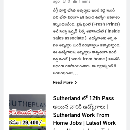
ago
0
1 mins
డిగ్రీ పూర్తి చేసిన అభ్యర్థులు ఇంటి వద్ద నుండి
పని చేసా విధంగా ఒక మంచి ఉద్యోగ అవకాశం
కల్పించబడింది. ఫ్రెష్ ప్రింట్ (Fresh Prints)
అనే సంస్థ ఇన్సైడ్ సేల్స్ అసోసియేట్ ( inside
sales associate ) ఉద్యోగాలకు అర్హత
గల అభ్యర్థుల నుండి దరఖాస్తులు ఆహ్వానిస్తుంది.
ఈ ఉద్యోగాలను అభ్యర్థులు శాశ్వతంగా ఇంటి
వద్ద నుండే ( work from home ) పనిచేసే
విధంగా రూపొందించారు. ఈ రిక్రూట్మెంట్ కి
సంబంధించిన…
Read More
Sutherland లో 12th Pass
అయిన వారికి ఉద్యోగాలు |
Sutherland Work From
Home Jobs | Latest Work