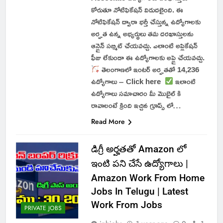
కోరుతూ నోటిఫికేషన్ విడుదలైంది. ఈ
నోటిఫికేషన్ ద్వారా భర్తీ చేస్తున్న ఉద్యోగాలకు
అర్హత ఉన్న అభ్యర్థులు తమ దరఖాస్తులను
ఆన్లైన్ సబ్మిట్ చేయవచ్చు. ఎలాంటి అప్లికేషన్
ఫీజు లేకుండా ఈ ఉద్యోగాలకు అప్లై చేయవచ్చు.
తెలంగాణలో ఇంటర్ అర్హతతో 14,236
ఉద్యోగాలు – Click here
ఇలాంటి
ఉద్యోగాలు సమాచారం మీ మొబైల్ కి
రావాలంటే క్రింది ఇచ్చిన గ్రూప్స్ లో…
Read More
డిగ్రీ అర్హతతో Amazon లో
ఇంటి పని చేసే ఉద్యోగాలు |
Amazon Work From Home
Jobs In Telugu | Latest
Work From Jobs
PRIVATE JOBS