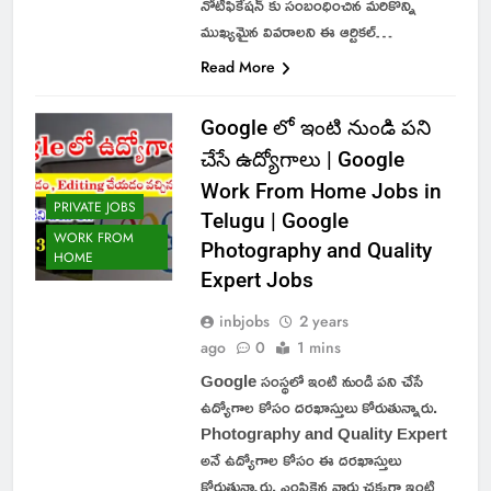
నోటిఫికేషన్ కు సంబంధించిన మరికొన్ని
ముఖ్యమైన వివరాలని ఈ ఆర్టికల్…
Read More
Google లో ఇంటి నుండి పని
చేసే ఉద్యోగాలు | Google
Work From Home Jobs in
PRIVATE JOBS
Telugu | Google
WORK FROM
Photography and Quality
HOME
Expert Jobs
inbjobs
2 years
ago
0
1 mins
Google సంస్థలో ఇంటి నుండి పని చేసే
ఉద్యోగాల కోసం దరఖాస్తులు కోరుతున్నారు.
Photography and Quality Expert
అనే ఉద్యోగాల కోసం ఈ దరఖాస్తులు
కోరుతున్నారు. ఎంపికైన వారు చక్కగా ఇంటి