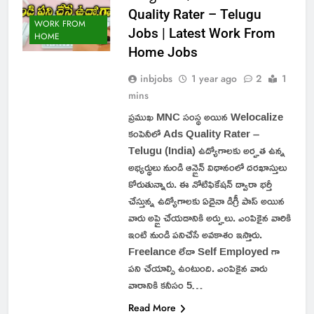
Quality Rater – Telugu
WORK FROM
Jobs | Latest Work From
HOME
Home Jobs
inbjobs
1 year ago
2
1
mins
ప్రముఖ MNC సంస్థ అయిన Welocalize
కంపెనీలో Ads Quality Rater –
Telugu (India) ఉద్యోగాలకు అర్హత ఉన్న
అభ్యర్థులు నుండి ఆన్లైన్ విధానంలో దరఖాస్తులు
కోరుతున్నారు. ఈ నోటిఫికేషన్ ద్వారా భర్తీ
చేస్తున్న ఉద్యోగాలకు ఏదైనా డిగ్రీ పాస్ అయిన
వారు అప్లై చేయడానికి అర్హులు. ఎంపికైన వారికి
ఇంటి నుండి పనిచేసే అవకాశం ఇస్తారు.
Freelance లేదా Self Employed గా
పని చేయాల్సి ఉంటుంది. ఎంపికైన వారు
వారానికి కనీసం 5…
Read More