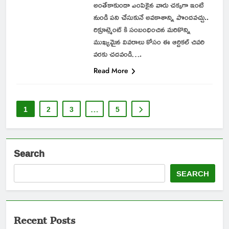
అంతేకాకుండా ఎంపికైన వారు చక్కగా ఇంటి
నుండి పని చేసుకునే అవకాశాన్ని పొందవచ్చు..
రిక్రూట్మెంట్ కి సంబంధించిన మరికొన్ని
ముఖ్యమైన వివరాలు కోసం ఈ ఆర్టికల్ చివరి
వరకు చదవండి….
Read More
1
2
3
…
5
Search
SEARCH
Recent Posts