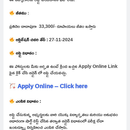
జీతము
:
ప్రతినెల దాదాపుగా 33,300/- రూపాయలు జీతం ఇస్తారు
అప్లికేషన్ చివరి తేదీ :
27-11-2024
అప్లై విధానం :
ఈ పోస్టులకు మీకు అర్హత ఉంటే క్రింద ఇచ్చిన Apply Online Link
పైన క్లిక్ చేసి ఆన్లైన్ లో అప్లై చేయవచ్చు.
Apply Online – Click here
ఎంపిక విధానం :
అప్లై చేసుకున్న అభ్యర్థులను వారి యొక్క విద్యార్హతలు మరియు అనుభవం
ఆధారంగా షార్ట్ లిస్ట్ చేసిన తర్వాత ఆన్లైన్ విధానంలో పరీక్ష లేదా
ఇంటర్వ్యూ నిర్వహించి ఎంపిక చేస్తారు.