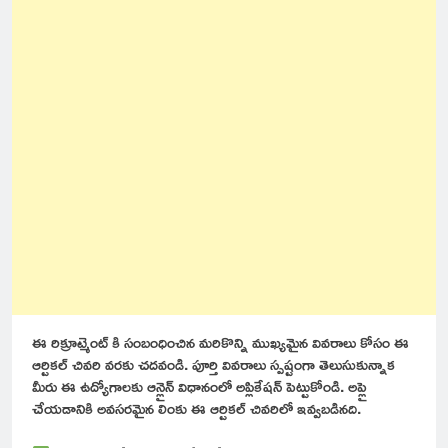
ఈ రిక్రూట్మెంట్ కి సంబంధించిన మరికొన్ని ముఖ్యమైన వివరాలు కోసం ఈ
ఆర్టికల్ చివరి వరకు చదవండి. పూర్తి వివరాలు స్పష్టంగా తెలుసుకున్నాక
మీరు ఈ ఉద్యోగాలకు ఆన్లైన్ విధానంలో అప్లికేషన్ పెట్టుకోండి. అప్లై
చేయడానికి అవసరమైన లింకు ఈ ఆర్టికల్ చివరిలో ఇవ్వబడినది.