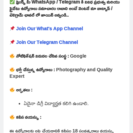
ఫ్రెండ్స్ మీ WhatsApp / Telegram కి వివిధ ప్రభుత్వ మరియు
ప్రైవేటు ఉద్యోగాలు సమాచారం రావాలి అంటే వెంటనే మా వాట్సాప్ /
టెలిగ్రామ్ ఛానల్ లో జాయిన్ అవ్వండి..
Join Our What’s App Channel
Join Our Telegram Channel
నోటిఫికేషన్ విడుదల చేసిన సంస్థ :
Google
భర్తీ చేస్తున్న ఉద్యోగాలు :
Photography and Quality
Expert
అర్హతలు :
ఏదైనా డిగ్రీ విద్యార్హత కలిగి ఉండాలి.
కనీస వయస్సు :
ఈ ఉద్యోగాలకు అప్లై చేయడానికి కనీసం 18 సంవత్సరాలు వయస్సు