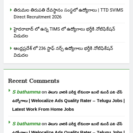
తిరుమల తిరుపతి దేవస్థానం సంస్థలో ఉద్యోగాలు | TTD SVIMS
Direct Recruitment 2026
హైదరాబాద్ లో ఉన్న TIMS లో ఉద్యోగాలు భర్తీకి నోటిఫికేషన్
విడుదల
ఆంధ్రప్రదేశ్ లో 236 స్టాఫ్ నర్స్ ఉద్యోగాలు భర్తీకి నోటిఫికేషన్
విడుదల
Recent Comments
S bathamma
on
తెలుగు వారికి పరీక్ష లేకుండా ఇంటి నుండి పని చేసే
ఉద్యోగాలు | Welocalize Ads Quality Rater – Telugu Jobs |
Latest Work From Home Jobs
S bathamma
on
తెలుగు వారికి పరీక్ష లేకుండా ఇంటి నుండి పని చేసే
ఉద్యోగాలు | Welocalize Ads Quality Rater – Telugu Jobs |