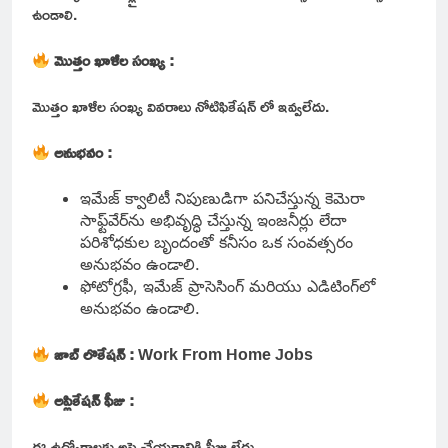
ఉండాలి.
మొత్తం ఖాళీల సంఖ్య :
మొత్తం ఖాళీల సంఖ్య వివరాలు నోటిఫికేషన్ లో ఇవ్వలేదు.
అనుభవం :
ఇమేజ్ క్వాలిటీ నిపుణుడిగా పనిచేస్తున్న కెమెరా
సాఫ్ట్‌వేర్‌ను అభివృద్ధి చేస్తున్న ఇంజనీర్లు లేదా
పరిశోధకుల బృందంతో కనీసం ఒక సంవత్సరం
అనుభవం ఉండాలి.
ఫోటోగ్రఫీ, ఇమేజ్ ప్రాసెసింగ్ మరియు ఎడిటింగ్‌లో
అనుభవం ఉండాలి.
జాబ్ లొకేషన్ :
Work From Home Jobs
అప్లికేషన్ ఫీజు :
ఈ
ఉద్యోగాలకు అప్లై చేయడానికి ఫీజు లేదు.