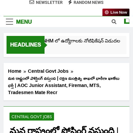
NEWSLETTER
RANDOM NEWS
Live Now
MENU
తెలంగాణ NHM లో ఉద్యోగాలకు నోటిఫికేషన్ విడుదల
HEADLINES
7 Days Ago
Home
Central Govt Jobs
మన రాష్ట్రంలో పోస్టింగ్ వస్తుంది | రక్షణ మంత్రిత్వ శాఖలో భారీగా ఖాళీలు
భర్తీ | AOC Junior Assistant, Fireman, MTS,
Tradesmen Mate Recr
CENTRAL GOVT JOBS
మన రాష్ట్రంలో పోస్టింగ్ వస్తుంది |