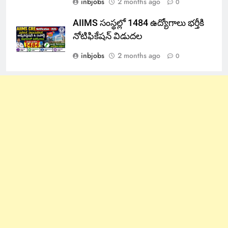
inbjobs
2 months ago
0
AIIMS సంస్థల్లో 1484 ఉద్యోగాలు భర్తీకి
నోటిఫికేషన్ విడుదల
inbjobs
2 months ago
0