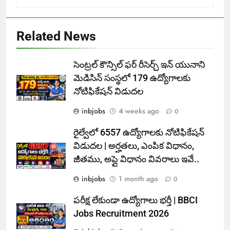
Related News
సెంట్రల్ కౌన్సిల్ ఫర్ రీసెర్చ్ ఇన్ యునాని
మెడిసిన్ సంస్థలో 179 ఉద్యోగాలకు
నోటిఫికేషన్ విడుదల
inbjobs
4 weeks ago
0
రైల్వేలో 6557 ఉద్యోగాలకు నోటిఫికేషన్
విడుదల | అర్హతలు, ఎంపిక విధానం,
జీతము, అప్లై విధానం వివరాలు ఇవే..
inbjobs
1 month ago
0
పరీక్ష లేకుండా ఉద్యోగాలు భర్తీ | BBCI
Jobs Recruitment 2026