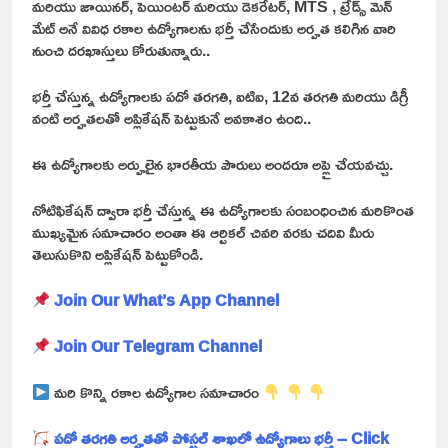
మరియు జాయినర్, పెయింటర్ మరియు డెకరేటర్, MTS , ట్రేడ్స్ మెన్
మేట్ అనే వివిధ రకాల ఉద్యోగాలను భర్తీ చేసేందుకు అర్హత కలిగిన వారి
నుంచి దరఖాస్తులు కోరుతున్నారు..
భర్తీ చేస్తున్న ఉద్యోగాలకు పదో తరగతి, ఐటిఐ, 12వ తరగతి మరియు డిగ్రీ
వంటి అర్హతలతో అప్లికేషన్ పెట్టుకునే అవకాశం ఉంది..
ఈ ఉద్యోగాలకు అర్హులైన భారతీయ పౌరులు అందరూ అప్లై చేయవచ్చు.
నోటిఫికేషన్ ద్వారా భర్తీ చేస్తున్న ఈ ఉద్యోగాలకు సంబంధించిన మరికొంత
ముఖ్యమైన సమాచారం అంతా ఈ ఆర్టికల్ చివరి వరకు చదివి మీరు
తెలుసుకొని అప్లికేషన్ పెట్టుకోండి.
Join Our What’s App Channel
Join Our Telegram Channel
మరి కొన్ని రకాల ఉద్యోగాల సమాచారం
పదో తరగతి అర్హతతో పోస్టల్ శాఖలో ఉద్యోగాలు భర్తీ – Click