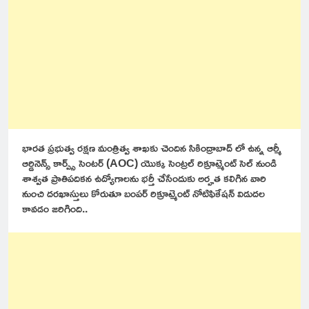
భారత ప్రభుత్వ రక్షణ మంత్రిత్వ శాఖకు చెందిన సికింద్రాబాద్ లో ఉన్న ఆర్మీ
ఆర్డినెన్స్ కార్ప్స్ సెంటర్ (AOC) యొక్క సెంట్రల్ రిక్రూట్మెంట్ సెల్ నుండి
శాశ్వత ప్రాతిపదికన ఉద్యోగాలను భర్తీ చేసేందుకు అర్హత కలిగిన వారి
నుంచి దరఖాస్తులు కోరుతూ బంపర్ రిక్రూట్మెంట్ నోటిఫికేషన్ విడుదల
కావడం జరిగింది..