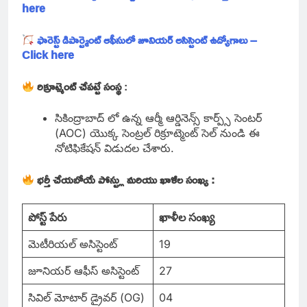
here
ఫారెస్ట్ డిపార్ట్మెంట్ ఆఫీసులో జూనియర్ అసిస్టెంట్ ఉద్యోగాలు –
Click here
రిక్రూట్మెంట్ చేపట్టే సంస్థ
:
సికింద్రాబాద్ లో ఉన్న ఆర్మీ ఆర్డినెన్స్ కార్ప్స్ సెంటర్
(AOC) యొక్క సెంట్రల్ రిక్రూట్మెంట్ సెల్ నుండి ఈ
నోటిఫికేషన్ విడుదల చేశారు.
భర్తీ చేయబోయే పోస్ట్లు మరియు ఖాళీల సంఖ్య :
పోస్ట్ పేరు
ఖాళీల సంఖ్య
మెటీరియల్ అసిస్టెంట్
19
జూనియర్ ఆఫీస్ అసిస్టెంట్
27
సివిల్ మోటార్ డ్రైవర్ (OG)
04