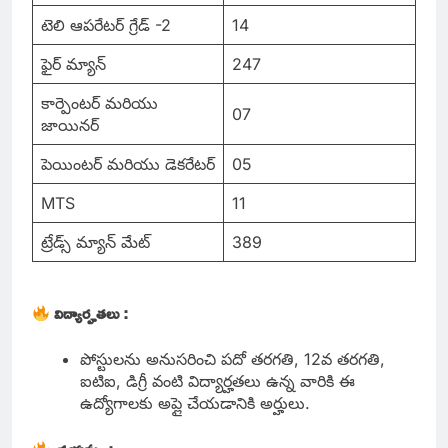
టెలి ఆపరేటర్ గ్రేడ్ -2
14
ఫైర్ మ్యాన్
247
కార్పెంటర్ మరియు
07
జాయినర్
పెయింటర్ మరియు డెకరేటర్
05
MTS
11
ట్రేడ్స్ మ్యాన్ మేట్
389
విద్యార్హతలు :
పోస్టులను అనుసరించి పదో తరగతి, 12వ తరగతి,
ఐటిఐ, డిగ్రీ వంటి విద్యార్హతలు ఉన్న వారికి ఈ
ఉద్యోగాలకు అప్లై చేయడానికి అర్హులు.