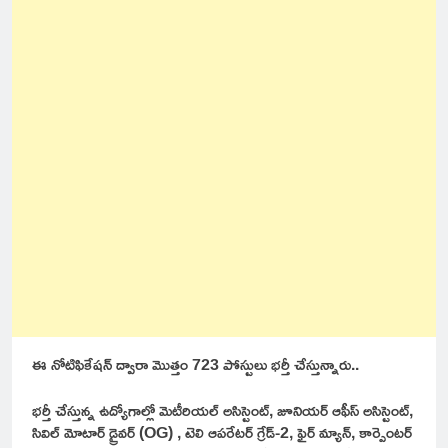
ఈ నోటిఫికేషన్ ద్వారా మొత్తం 723 పోస్టులు భర్తీ చేస్తున్నారు..
భర్తీ చేస్తున్న ఉద్యోగాల్లో మెటీరియల్ అసిస్టెంట్, జూనియర్ ఆఫీస్ అసిస్టెంట్,
సివిల్ మోటార్ డ్రైవర్ (OG) , టెలి ఆపరేటర్ గ్రేడ్-2, ఫైర్ మ్యాన్, కార్పెంటర్