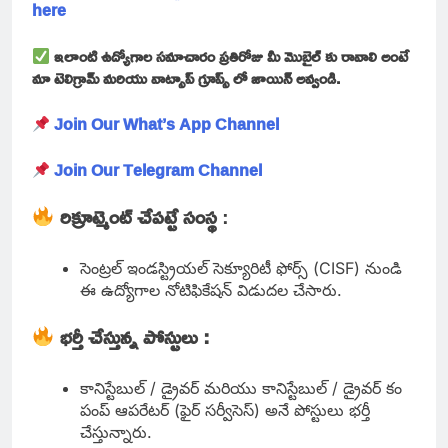
here
ఇలాంటి ఉద్యోగాల సమాచారం ప్రతిరోజు మీ మొబైల్ కు రావాలి అంటే
మా టెలిగ్రామ్ మరియు వాట్సాప్ గ్రూప్స్ లో జాయిన్ అవ్వండి.
Join Our What’s App Channel
Join Our Telegram Channel
రిక్రూట్మెంట్ చేపట్టే సంస్థ
:
సెంట్రల్ ఇండస్ట్రియల్ సెక్యూరిటీ ఫోర్స్ (CISF) నుండి
ఈ ఉద్యోగాల నోటిఫికేషన్ విడుదల చేసారు.
భర్తీ చేస్తున్న పోస్టులు :
కానిస్టేబుల్ / డ్రైవర్ మరియు కానిస్టేబుల్ / డ్రైవర్ కం
పంప్ ఆపరేటర్ (ఫైర్ సర్వీసెస్) అనే పోస్టులు భర్తీ
చేస్తున్నారు.