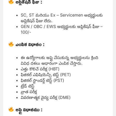
అప్లికేషన్ ఫీజు :
SC, ST మరియు Ex – Servicemen అభ్యర్థులకు
అప్లికేషన్ ఫీజు లేదు.
GEN / OBC / EWS అభ్యర్థులకు అప్లికేషన్ ఫీజు –
100/-
ఎంపిక విధానం :
ఈ ఉద్యోగాలకు అప్లై చేసుకున్న అభ్యర్థులను క్రింది
వివిధ దశలు ఆధారంగా ఎంపిక చేస్తారు.
ఎత్తు కొలిచే పరీక్ష (HBT)
ఫిజికల్ ఎఫిషియెన్సీ టెస్ట్ (PET)
ఫిజికల్ స్టాండర్డ్ టెస్ట్ (PST)
ట్రేడ్ టెస్ట్
వ్రాత పరీక్ష
వివరణాత్మక వైద్య పరీక్ష (DME)
అప్లై విధానము :