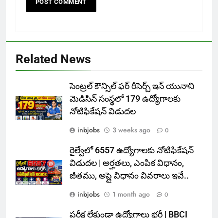
Related News
సెంట్రల్ కౌన్సిల్ ఫర్ రీసెర్చ్ ఇన్ యునాని
మెడిసిన్ సంస్థలో 179 ఉద్యోగాలకు
నోటిఫికేషన్ విడుదల
inbjobs
3 weeks ago
0
రైల్వేలో 6557 ఉద్యోగాలకు నోటిఫికేషన్
విడుదల | అర్హతలు, ఎంపిక విధానం,
జీతము, అప్లై విధానం వివరాలు ఇవే..
inbjobs
1 month ago
0
పరీక్ష లేకుండా ఉద్యోగాలు భర్తీ | BBCI