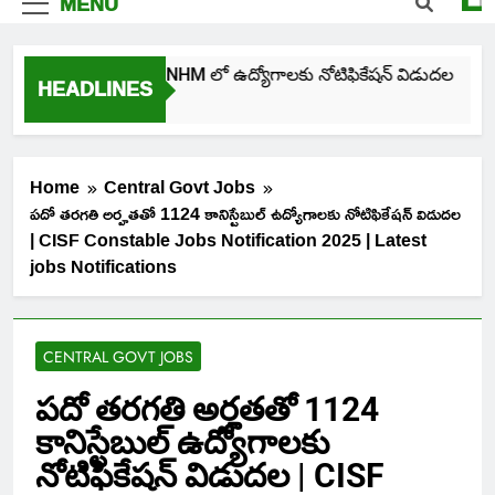
MENU
తెలంగాణ NHM లో ఉద్యోగాలకు నోటిఫికేషన్ విడుదల
HEADLINES
2 Days Ago
Home
Central Govt Jobs
పదో తరగతి అర్హతతో 1124 కానిస్టేబుల్ ఉద్యోగాలకు నోటిఫికేషన్ విడుదల
| CISF Constable Jobs Notification 2025 | Latest
jobs Notifications
CENTRAL GOVT JOBS
పదో తరగతి అర్హతతో 1124
కానిస్టేబుల్ ఉద్యోగాలకు
నోటిఫికేషన్ విడుదల | CISF