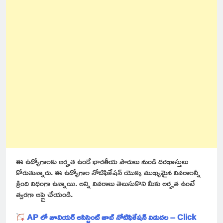
ఈ ఉద్యోగాలకు అర్హత ఉండే భారతీయ పౌరులు నుండి దరఖాస్తులు
కోరుతున్నారు. ఈ ఉద్యోగాల నోటిఫికేషన్ యొక్క ముఖ్యమైన వివరాలన్నీ
క్రింది విధంగా ఉన్నాయి. అన్ని వివరాలు తెలుసుకొని మీకు అర్హత ఉంటే
త్వరగా అప్లై చేయండి.
AP లో జూనియర్ అసిస్టెంట్ జాబ్ నోటిఫికేషన్ విడుదల – Click