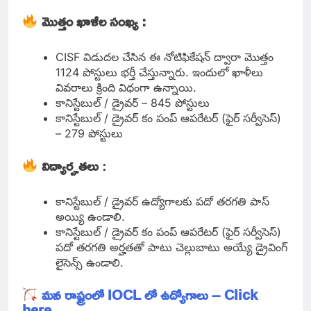
మొత్తం ఖాళీల సంఖ్య :
CISF విడుదల చేసిన ఈ నోటిఫికేషన్ ద్వారా మొత్తం
1124 పోస్టులు భర్తీ చేస్తున్నారు. ఇందులో ఖాళీలు
వివరాలు క్రింది విధంగా ఉన్నాయి.
కానిస్టేబుల్ / డ్రైవర్ – 845 పోస్టులు
కానిస్టేబుల్ / డ్రైవర్ కం పంప్ ఆపరేటర్ (ఫైర్ సర్వీసెస్)
– 279 పోస్టులు
విద్యార్హతలు
:
కానిస్టేబుల్ / డ్రైవర్ ఉద్యోగాలకు పదో తరగతి పాస్
అయ్యి ఉండాలి.
కానిస్టేబుల్ / డ్రైవర్ కం పంప్ ఆపరేటర్ (ఫైర్ సర్వీసెస్)
పదో తరగతి అర్హతతో పాటు చెల్లుబాటు అయ్యే డ్రైవింగ్
లైసెన్స్ ఉండాలి.
మన రాష్ట్రంలో IOCL లో ఉద్యోగాలు – Click
here