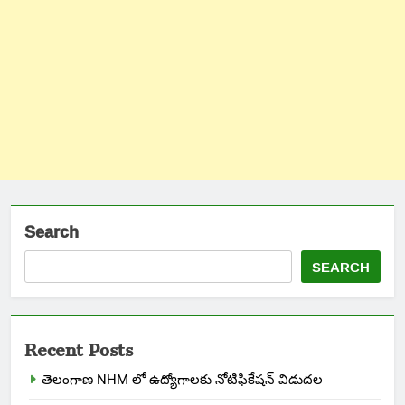
Search
SEARCH
Recent Posts
తెలంగాణ NHM లో ఉద్యోగాలకు నోటిఫికేషన్ విడుదల