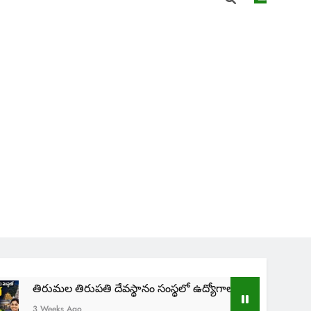
ిరుపతి దేవస్థానం సంస్థలో ఉద్యోగాలు | TTD SVIMS Direct Recruit
go