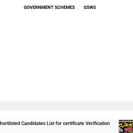
GOVERNMENT SCHEMES
GSWS
ates List for certificate Verification
తిరుమల త
3 Weeks A