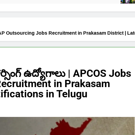
OS Jobs | AP Outsourcing Jobs Recruitment in Prakasam District | L
 సోర్సింగ్ ఉద్యోగాలు | APCOS Jobs
Recruitment in Prakasam
tifications in Telugu