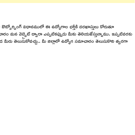
ఔట్సోర్సింగ్ విధానములో ఈ ఉద్యోగాల భర్తీకి దరఖాస్తులు కోరుతూ
చారం మన వెబ్సైట్ ద్వారా ఎప్పటికప్పుడు మీకు తెలియజేస్తున్నాము. ఇప్పటివరకు
డ మీరు తెలుసుకోవచ్చు.. మీ జిల్లాలో ఉద్యోగ సమాచారం తెలుసుకొని త్వరగా