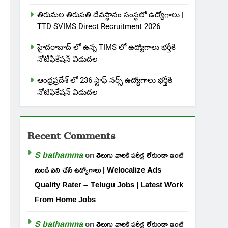
తిరుమల తిరుపతి దేవస్థానం సంస్థలో ఉద్యోగాలు |
TTD SVIMS Direct Recruitment 2026
హైదరాబాద్ లో ఉన్న TIMS లో ఉద్యోగాలు భర్తీకి
నోటిఫికేషన్ విడుదల
ఆంధ్రప్రదేశ్ లో 236 స్టాఫ్ నర్స్ ఉద్యోగాలు భర్తీకి
నోటిఫికేషన్ విడుదల
Recent Comments
S bathamma
on
తెలుగు వారికి పరీక్ష లేకుండా ఇంటి
నుండి పని చేసే ఉద్యోగాలు | Welocalize Ads
Quality Rater – Telugu Jobs | Latest Work
From Home Jobs
S bathamma
on
తెలుగు వారికి పరీక్ష లేకుండా ఇంటి