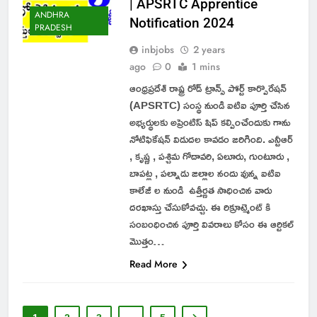
| APSRTC Apprentice
ANDHRA
Notification 2024
PRADESH
inbjobs
2 years
ago
0
1 mins
ఆంధ్రప్రదేశ్ రాష్ట్ర రోడ్ ట్రాన్స్ పోర్ట్ కార్పొరేషన్
(APSRTC) సంస్థ నుండి ఐటిఐ పూర్తి చేసిన
అభ్యర్థులకు అప్రెంటిస్ షిప్ కల్పించేందుకు గాను
నోటిఫికేషన్ విడుదల కావడం జరిగింది. ఎన్టీఆర్
, కృష్ణ , పశ్చిమ గోదావరి, ఏలూరు, గుంటూరు ,
బాపట్ల , పల్నాడు జిల్లాల నందు వున్న ఐటిఐ
కాలేజీ ల నుండి ఉత్తీర్ణత సాధించిన వారు
దరఖాస్తు చేసుకోవచ్చు. ఈ రిక్రూట్మెంట్ కి
సంబంధించిన పూర్తి వివరాలు కోసం ఈ ఆర్టికల్
మొత్తం…
Read More