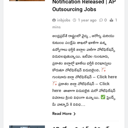
Notification Released | AP
Outsourcing Jobs
inbjobs
1 year ago
0
1
mins
ఆంధ్రప్రదేశ్ రాష్ట్రంలో వైద్య , ఆరోగ్య మరియు
కుటుంబ సంక్షేమ శాఖలో ఖాళీగా ఉన్న
ఉద్యోగాలు భర్తీకి జిల్లాల వారీగా నోటిఫికేషన్స్
విడుదలవుతున్నాయి. ఇటీవల గుంటూరు,
ప్రకాశం జిల్లాల్లో ఖాళీలు భర్తీకి దరఖాస్తులు
కోరుతూ నోటిఫికేషన్ విడుదలైంది.
గుంటూరు జిల్లా నోటిఫికేషన్ – Click here
ప్రకాశం జిల్లా నోటిఫికేషన్ – Click
here తాజాగా విడుదలైన మరో నోటిఫికేషన్
వివరాలు క్రింది విధంగా ఉన్నాయి.
ఫ్రెండ్స్
మీ వాట్సాప్ కి వివిధ…
Read More