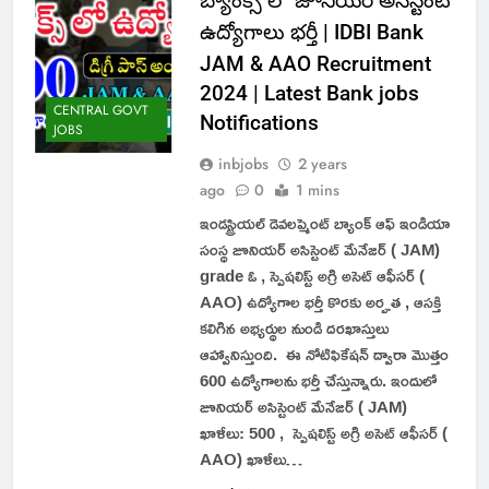
బ్యాంక్స్ లో జూనియర్ అసిస్టెంట్
ఉద్యోగాలు భర్తీ | IDBI Bank
JAM & AAO Recruitment
2024 | Latest Bank jobs
CENTRAL GOVT
Notifications
JOBS
inbjobs
2 years
ago
0
1 mins
ఇండస్ట్రియల్ డెవలప్మెంట్ బ్యాంక్ ఆఫ్ ఇండియా
సంస్థ జూనియర్ అసిస్టెంట్ మేనేజర్ ( JAM)
grade ఓ , స్పెషలిస్ట్ అగ్రి అసెట్ ఆఫీసర్ (
AAO) ఉద్యోగాల భర్తీ కొరకు అర్హత , ఆసక్తి
కలిగిన అభ్యర్థుల నుండి దరఖాస్తులు
ఆహ్వానిస్తుంది. ఈ నోటిఫికేషన్ ద్వారా మొత్తం
600 ఉద్యోగాలను భర్తీ చేస్తున్నారు. ఇందులో
జూనియర్ అసిస్టెంట్ మేనేజర్ ( JAM)
ఖాళీలు: 500 , స్పెషలిస్ట్ అగ్రి అసెట్ ఆఫీసర్ (
AAO) ఖాళీలు…