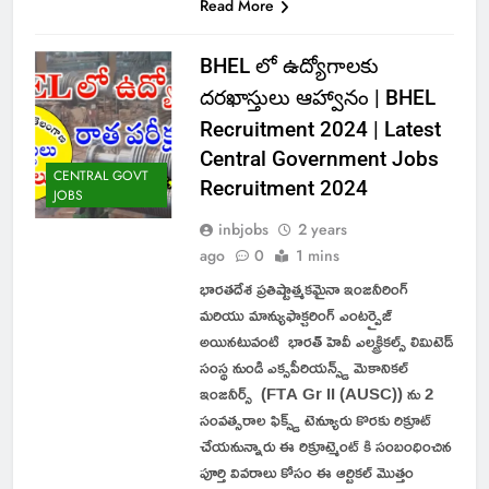
Read More
BHEL లో ఉద్యోగాలకు
దరఖాస్తులు ఆహ్వానం | BHEL
Recruitment 2024 | Latest
Central Government Jobs
CENTRAL GOVT
Recruitment 2024
JOBS
inbjobs
2 years
ago
0
1 mins
భారతదేశ ప్రతిష్టాత్మకమైనా ఇంజనీరింగ్
మరియు మాన్యుఫాక్చరింగ్ ఎంటర్ప్రైజ్
అయినటువంటి భారత్ హెవీ ఎలక్ట్రికల్స్ లిమిటెడ్
సంస్థ నుండి ఎక్సపీరియన్స్డ్ మెకానికల్
ఇంజనీర్స్ (FTA Gr II (AUSC)) ను 2
సంవత్సరాల ఫిక్స్డ్ టెన్యూరు కొరకు రిక్రూట్
చేయనున్నారు ఈ రిక్రూట్మెంట్ కి సంబంధించిన
పూర్తి వివరాలు కోసం ఈ ఆర్టికల్ మొత్తం