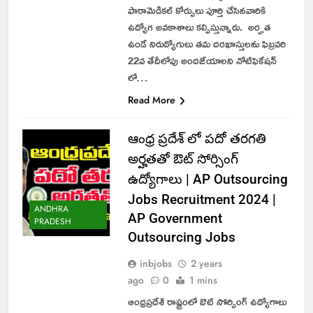
పారామెడికల్ కోర్సులు పూర్తి చేసినవారికి
ఉద్యోగ అవకాశాలు కల్పిస్తున్నారు. అర్హత
ఉండే నిరుద్యోగులు తమ దరఖాస్తులను ఫిబ్రవరి
22వ తేదీలోపు అందజేయాలని నోటిఫికేషన్
లో…
Read More
ఆంధ్ర ప్రదేశ్ లో పదో తరగతి
అర్హతతో ఔట్ సోర్సింగ్
ఉద్యోగాలు | AP Outsourcing
Jobs Recruitment 2024 |
ANDHRA
AP Government
PRADESH
Outsourcing Jobs
inbjobs
2 years
ago
0
1 mins
ఆంధ్రప్రదేశ్ రాష్ట్రంలో ఔట్ సోర్సింగ్ ఉద్యోగాలు