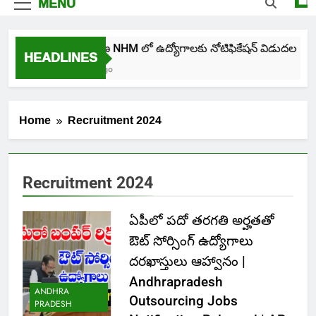
MENU
తెలంగాణ NHM లో ఉద్యోగాలకు నోటిఫికేషన్ విడుదల
HEADLINES
4 Days Ago
Home
Recruitment 2024
Recruitment 2024
ఏపీలో పదో తరగతి అర్హతతో
ఔట్ సోర్సింగ్ ఉద్యోగాలు
దరఖాస్తులు ఆహ్వానం |
Andhrapradesh
ANDHRA
Outsourcing Jobs
PRADESH