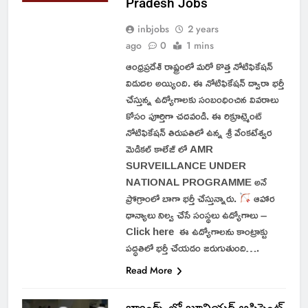
Pradesh Jobs
inbjobs
2 years
ago
0
1 mins
ఆంధ్రప్రదేశ్ రాష్ట్రంలో మరో కొత్త నోటిఫికేషన్
విడుదల అయ్యింది. ఈ నోటిఫికేషన్ ద్వారా భర్తీ
చేస్తున్న ఉద్యోగాలకు సంబంధించిన వివరాలు
కోసం పూర్తిగా చదవండి. ఈ రిక్రూట్మెంట్
నోటిఫికేషన్ తిరుపతిలో ఉన్న శ్రీ వేంకటేశ్వర
మెడికల్ కాలేజ్ లో AMR
SURVEILLANCE UNDER
NATIONAL PROGRAMME అనే
ప్రోగ్రాంలో బాగా భర్తీ చేస్తున్నారు.
ఆహార
ధాన్యాలు నిల్వ చేసే సంస్థలు ఉద్యోగాలు –
Click here ఈ ఉద్యోగాలను కాంట్రాక్టు
పద్ధతిలో భర్తీ చేయడం జరుగుతుంది….
Read More