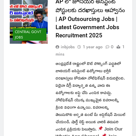
AP లో జూనియర్ అసిస్టెంట్
పోస్టులకు దరఖాస్తులు ఆహ్వానం
| AP Outsourcing Jobs |
Latest Government Jobs
CENTRAL GOVT
Recruitment 2025
JOBS
inbjobs
1 year ago
0
1
mins
ఆంధ్రప్రదేశ్ రాష్ట్రంలో ఔట్ సోర్సింగ్ పద్ధతిలో
జూనియర్ అసిస్టెంట్ ఉద్యోగాలు భర్తీకి
దరఖాస్తులు కోరుతూ నోటిఫికేషన్ విడుదలైంది.
ఏదైనా డిగ్రీ విద్యార్హత ఉన్న వారు ఈ
ఉద్యోగాలకు అప్లై చేసి ఎంపిక కావచ్చు.
నోటిఫికేషన్ యొక్క ముఖ్యమైన వివరాలన్నీ
క్రింది విధంగా ఉన్నాయి. వివరాలన్ని
తెలుసుకొని అర్హత ఉంటే మీ అప్లికేషన్ మెయిల్
చేయండి. షార్ట్ లిస్ట్ అయిన వారికి తదుపరి
ఎంపిక ప్రక్రియకు పిలుస్తారు.
Join Our