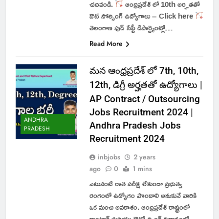
చదవండి.
ఆంధ్రప్రదేశ్ లో 10th అర్హతతో
ఔట్ సోర్సింగ్ ఉద్యోగాలు – Click here
తెలంగాణ ఫుడ్ సేఫ్టీ డిపార్ట్మెంట్లో…
Read More
మన ఆంధ్రప్రదేశ్ లో 7th, 10th,
12th, డిగ్రీ అర్హతతో ఉద్యోగాలు |
AP Contract / Outsourcing
Jobs Recruitment 2024 |
ANDHRA
Andhra Pradesh Jobs
PRADESH
Recruitment 2024
inbjobs
2 years
ago
0
1 mins
ఎటువంటి రాత పరీక్ష లేకుండా ప్రభుత్వ
రంగంలో ఉద్యోగం పొందాలి అనుకునే వారికి
ఒక మంచి అవకాశం. ఆంధ్రప్రదేశ్ రాష్ట్రంలో
కాంట్రాక్ట్ మరియు ఔట్సోర్సింగ్ విధానంలో