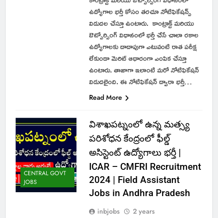
ఉద్యోగాల భర్తీ కోసం తరచూ నోటిఫికేషన్స్
విడుదల చేస్తూ ఉంటారు. కాంట్రాక్ట్ మరియు
ఔట్సోర్సింగ్ విధానంలో భర్తీ చేసే చాలా రకాల
ఉద్యోగాలకు దాదాపుగా ఎటువంటి రాత పరీక్ష
లేకుండా మెరిట్ ఆధారంగా ఎంపిక చేస్తూ
ఉంటారు. తాజాగా ఇలాంటి మరో నోటిఫికేషన్
విడుదలైంది. ఈ నోటిఫికేషన్ ద్వారా భర్తీ…
Read More
విశాఖపట్నంలో ఉన్న మత్స్య
పరిశోధన కేంద్రంలో ఫీల్డ్
అసిస్టెంట్ ఉద్యోగాలు భర్తీ |
ICAR – CMFRI Recruitment
CENTRAL GOVT
2024 | Field Assistant
JOBS
Jobs in Andhra Pradesh
inbjobs
2 years