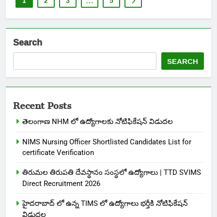
1
2
3
…
5
Search
SEARCH
Recent Posts
తెలంగాణ NHM లో ఉద్యోగాలకు నోటిఫికేషన్ విడుదల
NIMS Nursing Officer Shortlisted Candidates List for
certificate Verification
తిరుమల తిరుపతి దేవస్థానం సంస్థలో ఉద్యోగాలు | TTD SVIMS
Direct Recruitment 2026
హైదరాబాద్ లో ఉన్న TIMS లో ఉద్యోగాలు భర్తీకి నోటిఫికేషన్
విడుదల