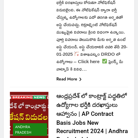
భర్తీకి దరఖాస్తులు కోరుతూ నోటిఫికేషన్
విడుదలైంది. ఈ నోటిఫికేషన్ ద్వారా భర్తీ
చేస్తున్న ఉద్యోగాలకు పదో తరగతి అర్హతతో
అప్లై చేయవచ్చు. రిక్రూట్మెంట్ నోటిఫికేషన్
ముఖ్యమైన వివరాలు క్రింది విధంగా ఉన్నాయి.
పూర్తి వివరాలు తెలుసుకొని మీకు అర్హత ఉంటే
అప్లై చేయండి. అప్లై చేయడానికి చివరి తేదీ 20-
01-2025
విశాఖపట్నం DRDO లో
ఉద్యోగాలు – Click here
ఫ్రెండ్స్ మీ
వాట్సాప్ కి వివిధ…
Read More
ఆంధ్రప్రదేశ్ లో కాంట్రాక్ట్ పద్ధతిలో
ఉద్యోగాల భర్తీకి దరఖాస్తులు
ఆహ్వానం | AP Contract
Basis Jobs New
ANDHRA
Recruitment 2024 | Andhra
PRADESH