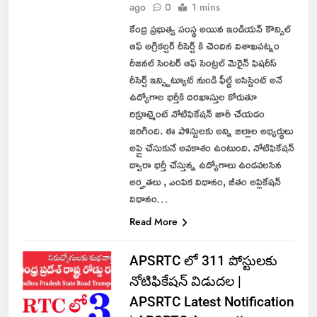
ago
0
1 mins
కేంద్ర ప్రభుత్వ సంస్థ అయిన ఇండియన్ కౌన్సిల్
ఆఫ్ అగ్రికల్చర్ రీసెర్చ్ కి చెందిన విశాఖపట్నం
రీజనల్ సెంటర్ ఆఫ్ సెంట్రల్ మెరైన్ ఫిషరీస్
రీసెర్చ్ ఇన్స్టిట్యూట్ నుండి ఫీల్డ్ అసిస్టెంట్ అనే
ఉద్యోగాల భర్తీకి దరఖాస్తుల కోరుతూ
రిక్రూట్మెంట్ నోటిఫికేషన్ జారీ చేయడం
జరిగింది. ఈ పోస్టులకు అన్ని జిల్లాల అభ్యర్థులు
అప్లై చేసుకునే అవకాశం ఉంటుంది. నోటిఫికేషన్
ద్వారా భర్తీ చేస్తున్న ఉద్యోగాలు ఉండవలసిన
అర్హతలు , ఎంపిక విధానం, జీతం అప్లికేషన్
విధానం…
Read More
APSRTC లో 311 పోస్టులకు
నోటిఫికేషన్ విడుదల |
APSRTC Latest Notification