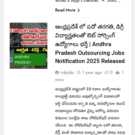
What’s App Channel
Join…
Read More
ఆంధ్రప్రదేశ్ లో పదో తరగతి, డిగ్రీ
విద్యార్హతలతో ఔట్ సోర్సింగ్
ఉద్యోగాలు భర్తీ | Andhra
Pradesh Outsourcing Jobs
ANDHRA
Notification 2025 Released
PRADESH
inbjobs
1 year ago
0
1
mins
ఆంధ్రప్రదేశ్ రాష్ట్రంలో 19 రకాల ఉద్యోగాలను
కాంట్రాక్ట్ మరియు అవుట్సోర్సింగ్ విధానంలో
భర్తీ చేసేందుకు అర్హత ఉన్న నిరుద్యోగుల నుండి
దరఖాస్తులు కోరుతూ వైద్య ఆరోగ్య మరియు
కుటుంబ సంక్షేమ శాఖ నోటిఫికేషన్ విడుదల
చేసింది ఈ నోటిఫికేషన్ ద్వారా పదో తరగతి,
డిగ్రీ వంటి సాధారణ విద్యార్హతలతో పాటు వివిధ