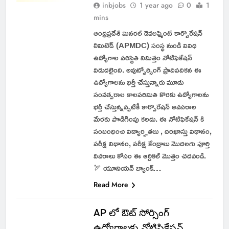
ఇన్ యునాని మెడిసిన్
inbjobs
1 year ago
0
1
సంస్థలో 179 ఉద్యోగాలకు
mins
3 Weeks Ago
నోటిఫికేషన్ విడుదల
ఆంధ్రప్రదేశ్ మినరల్ డెవలప్మెంట్ కార్పొరేషన్
లిమిటెడ్ (APMDC) సంస్థ నుండి వివిధ
ఉద్యోగాల పరిస్థితి నిమిత్తం నోటిఫికేషన్
విడుదలైంది. అవుట్సోర్సింగ్ ప్రాదిపదికన ఈ
ఉద్యోగాలను భర్తీ చేస్తున్నారు మూడు
సంవత్సరాల కాలపరిమితి కొరకు ఉద్యోగాలను
భర్తీ చేస్తున్నప్పటికీ కార్పొరేషన్ అవసరాల
మేరకు పొడిగింపు కలదు. ఈ నోటిఫికేషన్ కి
సంబంధించి విద్యార్హతలు , దరఖాస్తు విధానం,
పరీక్ష విధానం, పరీక్ష కేంద్రాలు మొదలగు పూర్తి
వివరాలు కోసం ఈ ఆర్టికల్ మొత్తం చదవండి.
🏹 యూనియన్ బ్యాంక్…
Read More
AP లో ఔట్ సోర్సింగ్
ఉద్యోగాలకు నోటిఫికేషన్