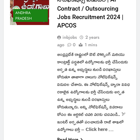
Contract / Outsourcing
ANDHRA
Jobs Recruitment 2024 |
PRADESH
APCOS
inbjobs
2 years
ago
0
1 mins
ఆంధ్రప్రదేశ్ రాష్ట్రంలో ఔట్ సోర్సింగ్ మరియు
కాంట్రాక్ట్ పద్ధతిలో ఉద్యోగాలను భర్తీ చేసేందుకు
అర్హత ఉన్న అభ్యర్థులు నుండి దరఖాస్తులు
కోరుతూ తాజాగా నాలుగు నోటిఫికేషన్స్
విడుదల చేశారు. ఈ నోటిఫికేషన్స్ ద్వారా వివిధ
రకాలైన ఉద్యోగాలను భర్తీ చేసేందుకు అర్హత
ఉన్న అభ్యర్థులు నుండి దరఖాస్తులు
కోరుతున్నారు. అన్ని నోటిఫికేషన్స్ వివరాలు
కోసం ఈ ఆర్టికల్ చివరి వరకు చదవండి.. 🏹
ఇంటర్ అర్హతతో పంచాయతీ రాజ్ శాఖలో
ఉద్యోగాలు భర్తీ – Click here …
Read More