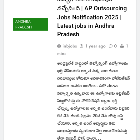
వచ్చేసింది | AP Outsourcing
Jobs Notification 2025 |
ANDHRA
Latest jobs in Andhra
PRADESH
Pradesh
inbjobs
1 year ago
0
1
mins
ఆంధ్రప్రదేశ్ రాష్ట్రంలో ఔట్సోర్సింగ్ ఉద్యోగాలను
భర్తీ చేసేందుకు అర్హత ఉన్న వారి నుంచి
దరఖాస్తులు కోరుతూ అధికారికంగా నోటిఫికేషన్
విడుదల కావడం జరిగింది. పదో తరగతి
విద్యార్హత ఉన్నవారు ఈ ఉద్యోగాలకు అప్లికేషన్
పెట్టుకోవచ్చు ఈ నోటిఫికేషన్ ద్వారా భర్తీ
చేస్తున్న ఉద్యోగాలకు అర్హత ఉండేవారు ఫిబ్రవరి
6వ తేదీ నుండి ఫిబ్రవరి 20వ తేదీ లోపు అప్లై
చేయాలి. అర్హత ఉండే అభ్యర్థులు తమ
దరఖాస్తులను స్వయంగా వెళ్లి అందచేయవచ్చు
లేదా రిజిస్టర్డ్ పోస్ట్ ద్వారా…