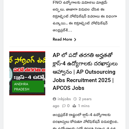
FNO ఉద్యోగాలకు మహిళలు మాత్రమే
అర్హులు. తాజాగా విడుదల చేసిన ఈ
రిక్రూట్మెంట్ నోటిఫికేషన్ వివరాలు ఈ విధంగా
ఉన్నాయి.. ఈ రిక్రూట్మెంట్ నోటిఫికేషన్
ఆంధ్రప్రదేశ్…
Read More
AP లో పదో తరగతి అర్హతతో
క్లాస్-4 ఉద్యోగాలకు దరఖాస్తులు
ఆహ్వానం | AP Outsourcing
Jobs Recruitment 2025 |
ANDHRA
APCOS Jobs
PRADESH
inbjobs
2 years
ago
0
1 mins
ఆంధ్రప్రదేశ్ రాష్ట్రంలో క్లాస్-4 ఉద్యోగాలకు
దరఖాస్తులు కోరుతూ నోటిఫికేషన్ విడుదలైంది.
ఈ ఉద్యోగాలకు పదో తరగతి విద్యార్హత ఉన్న