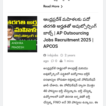
Read More
ఆంధ్రప్రదేశ్ మహిళలకు పదో
తరగతి అర్హతతో అవుట్సోర్సింగ్
జాబ్స్ | AP Outsourcing
Jobs Recruitment 2025 |
ANDHRA
APCOS
PRADESH
inbjobs
2 years
ago
0
1 mins
ఆంధ్రప్రదేశ్ రాష్ట్రంలో కాంట్రాక్ట్ మరియు
అవుట్సోర్సింగ్ పద్ధతిలో ఉద్యోగాలు భర్తీకి
దరఖాస్తుల కోరుతూ రిక్రూట్మెంట్ నోటిఫికేషన్
జారీ చేశారు. ఈ నోటిఫికేషన్ ద్వారా మొత్తం
40 పోస్టులు భర్తీ చేస్తున్నారు. భర్తీ చేస్తున్న
ఉద్యోగాలలో పదో తరగతి అర్హతతో భర్తీ
చేస్తున్న FNO అనే 30 పోస్టులు ఉన్నాయి. ఈ