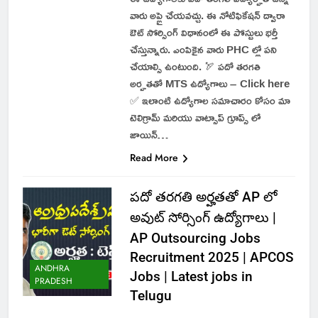
వారు అప్లై చేయవచ్చు. ఈ నోటిఫికేషన్ ద్వారా
ఔట్ సోర్సింగ్ విధానంలో ఈ పోస్టులు భర్తీ
చేస్తున్నారు. ఎంపికైన వారు PHC ల్లో పని
చేయాల్సి ఉంటుంది. 🏹 పదో తరగతి
అర్హతతో MTS ఉద్యోగాలు – Click here
✅ ఇలాంటి ఉద్యోగాల సమాచారం కోసం మా
టెలిగ్రామ్ మరియు వాట్సాప్ గ్రూప్స్ లో
జాయిన్…
Read More
పదో తరగతి అర్హతతో AP లో
అవుట్ సోర్సింగ్ ఉద్యోగాలు |
AP Outsourcing Jobs
Recruitment 2025 | APCOS
ANDHRA
Jobs | Latest jobs in
PRADESH
Telugu