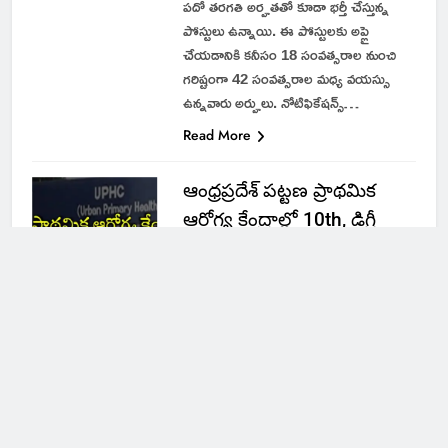
పదో తరగతి అర్హతతో కూడా భర్తీ చేస్తున్న
పోస్టులు ఉన్నాయి. ఈ పోస్టులకు అప్లై
చేయడానికి కనీసం 18 సంవత్సరాల నుంచి
గరిష్టంగా 42 సంవత్సరాల మధ్య వయస్సు
ఉన్నవారు అర్హులు. నోటిఫికేషన్స్…
Read More
ఆంధ్రప్రదేశ్ పట్టణ ప్రాథమిక
ఆరోగ్య కేంద్రాల్లో 10th, డిగ్రీ
అర్హతతో ఉద్యోగాలు | AP
UPHC Recruitment 2024
ANDHRA
PRADESH
inbjobs
2 years
ago
0
1 mins
ఆంధ్రప్రదేశ్ రాష్ట్రంలో కాంట్రాక్ట్ మరియు
ఔట్సోర్సింగ్ పద్ధతిలో ఉద్యోగాల భర్తీకి
దరఖాస్తులు కోరుతూ తాజాగా రిక్రూట్మెంట్
నోటిఫికేషన్ విడుదలైంది. ఈ నోటిఫికేషన్