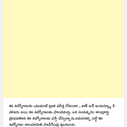
ఈ ఉద్యోగాలకు ఎటువంటి వ్రాత పరీక్ష లేకుండా , వాక్ ఇన్ ఇంటర్వ్యూ కి
హాజరు అయి ఈ ఉద్యోగాలను పొందవచ్చు. ఒక సంవత్సరం కాంట్రాక్టు
ప్రాధిపతికన ఈ ఉద్యోగాలను భర్తీ చేస్తున్నారు.అవసరాన్ని బట్టి ఈ
ఉద్యోగాల కాలపరిమితి పొడిగింపు వుంటుంది.