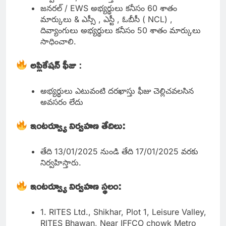
జనరల్ / EWS అభ్యర్థులు కనీసం 60 శాతం
మార్కులు & ఎస్సీ , ఎస్టీ , ఓబీసీ ( NCL) ,
దివ్యాంగులు అభ్యర్థులు కనీసం 50 శాతం మార్కులు
సాధించాలి.
అప్లికేషన్ ఫీజు
:
అభ్యర్థులు ఎటువంటి దరఖాస్తు ఫీజు చెల్లిచవలసిన
అవసరం లేదు
ఇంటర్వ్యూ నిర్వహణ తేదిలు:
తేది 13/01/2025 నుండి తేది 17/01/2025 వరకు
నిర్వహిస్తారు.
ఇంటర్వ్యూ నిర్వహణ స్థలం:
1. RITES Ltd., Shikhar, Plot 1, Leisure Valley,
RITES Bhawan, Near IFFCO chowk Metro