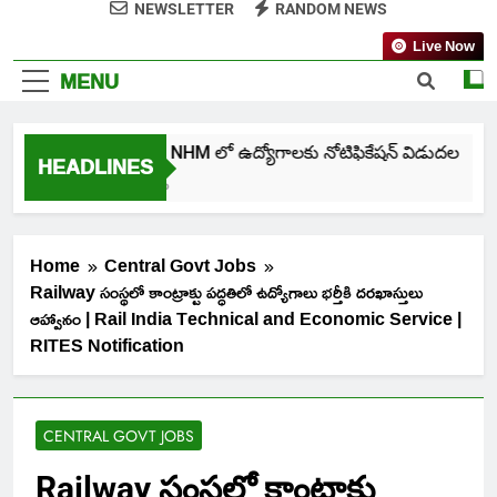
NEWSLETTER
RANDOM NEWS
Live Now
MENU
తెలంగాణ NHM లో ఉద్యోగాలకు నోటిఫికేషన్ విడుదల
HEADLINES
5 Days Ago
Home
Central Govt Jobs
Railway సంస్థలో కాంట్రాక్టు పద్ధతిలో ఉద్యోగాలు భర్తీకి దరఖాస్తులు
ఆహ్వానం | Rail India Technical and Economic Service |
RITES Notification
CENTRAL GOVT JOBS
Railway సంస్థలో కాంట్రాక్టు