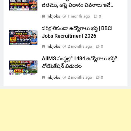
జీతము, అప్లై విధానం వివరాలు ఇవే..
inbjobs
1 month ago
0
పరీక్ష లేకుండా ఉద్యోగాలు భర్తీ | BBCI
Jobs Recruitment 2026
inbjobs
2 months ago
0
AIIMS సంస్థల్లో 1484 ఉద్యోగాలు భర్తీకి
నోటిఫికేషన్ విడుదల
inbjobs
2 months ago
0