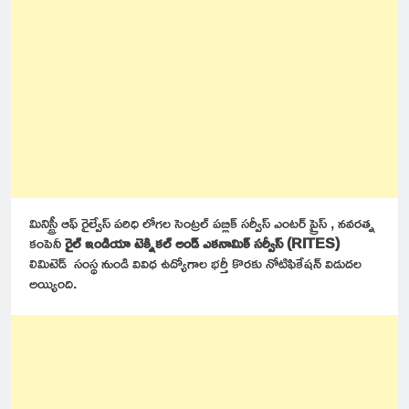
మినిస్ట్రీ ఆఫ్ రైల్వేస్ పరిధి లోగల సెంట్రల్ పబ్లిక్ సర్వీస్ ఎంటర్ ప్రైస్ , నవరత్న
కంపెనీ
రైల్ ఇండియా టెక్నికల్ అండ్ ఎకనామిక్ సర్వీస్ (RITES)
లిమిటెడ్ సంస్థ నుండి వివిధ ఉద్యోగాల భర్తీ కొరకు నోటిఫికేషన్ విడుదల
అయ్యింది.