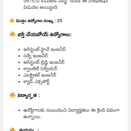
(RITES) లిమిటెడ్ సంస్థ నుండి ఈ నోటిఫికేషన్
విడుదల అయ్యింది
మొత్తం ఉద్యోగాల సంఖ్య
: 25
భర్తీ చేయబోయే ఉద్యోగాలు
:
అసిస్టెంట్ హైవే ఇంజనీర్
సర్వే ఇంజనీర్
అసిస్టెంట్ బ్రిడ్జి ఇంజనీర్
క్వాంటిటీ సర్వేయర్
ఎలక్ట్రికల్ ఇంజనీర్
క్యాడ్ ఎక్సపోర్ట్
విద్యార్హత
:
ఉద్యోగాలకు సంబంధించి విద్యార్హతలు ఈ క్రింది విధంగా
ఉన్నాయి.
వయస్సు
: