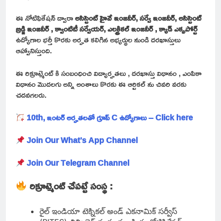
ఈ నోటిఫికేషన్ ద్వారా
అసిస్టెంట్ హైవే ఇంజనీర్, సర్వే ఇంజనీర్, అసిస్టెంట్
బ్రిడ్జి ఇంజనీర్ , క్వాంటిటీ సర్వేయర్, ఎలక్ట్రికల్ ఇంజనీర్ , క్యాడ్ ఎక్సపోర్ట్
ఉద్యోగాల భర్తీ కొరకు అర్హత కలిగిన అభ్యర్థుల నుండి దరఖాస్తులు
ఆహ్వానిస్తుంది.
ఈ రిక్రూట్మెంట్ కి సంబంధించి విద్యార్హతలు , దరఖాస్తు విధానం , ఎంపికా
విధానం మొదలగు అన్ని అంశాలు కొరకు ఈ ఆర్టికల్ ను చివరి వరకు
చదవగలరు.
10th, ఇంటర్ అర్హతలతో గ్రూప్ C ఉద్యోగాలు – Click here
Join Our What’s App Channel
Join Our Telegram Channel
రిక్రూట్మెంట్ చేపట్టే సంస్థ :
రైల్ ఇండియా టెక్నికల్ అండ్ ఎకనామిక్ సర్వీస్