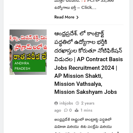
మొత్తం చదవండి.
FCI లో 33,566
ఉద్యోగాలు భర్తీ – Click…
Read More
ఆంధ్రప్రదేశ్. లో కాంట్రాక్ట్
పద్ధతిలో ఉద్యోగాల భర్తీకి
దరఖాస్తుల కోరుతూ నోటిఫికేషన్
విడుదల | AP Contract Basis
ANDHRA
Jobs Recruitment 2024 |
PRADESH
AP Mission Shakti,
Mission Vathsalya,
Mission Sakshyam Jobs
inbjobs
2 years
ago
0
1 mins
ఆంధ్రప్రదేశ్ రాష్ట్రంలో కాంట్రాక్టు పద్ధతిలో
మహిళా మరియు శిశు సంక్షేమ మరియు