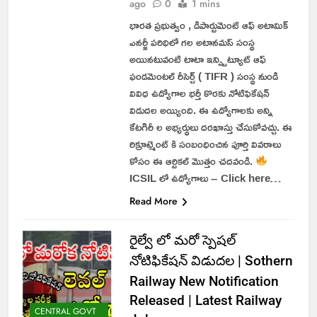
ago
0
1 mins
భారత ప్రభుత్వం , డిపార్టుమెంట్ ఆఫ్ అటామిక్
ఎనర్జీ పరిధిలో గల అటానమస్ సంస్థ
అయినటువంటి టాటా ఇన్స్టిట్యూట్ ఆఫ్
ఫండమెంటల్ రీసెర్చ్ ( TIFR ) సంస్థ నుండి
వివిధ ఉద్యోగాల భర్తీ కొరకు నోటిఫికేషన్
విడుదల అయ్యింది. ఈ ఉద్యోగాలకు అన్ని
కేటగిరీ ల అభ్యర్థులు దరఖాస్తు చేసుకోవచ్చు. ఈ
రిక్రూట్మెంట్ కి సంబంధించిన పూర్తి వివరాలు
కోసం ఈ ఆర్టికల్ మొత్తం చదవండి.
ICSIL లో ఉద్యోగాలు – Click here…
Read More
రైల్వే లో మరో స్పెషల్
నోటిఫికేషన్ విడుదల | Sothern
Railway New Notification
Released | Latest Railway
CENTRAL GOVT