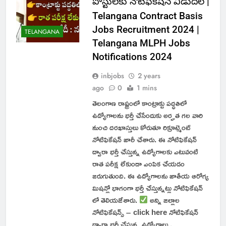
పోస్టులకు నోటిఫికేషన్ విడుదల |
Telangana Contract Basis
Jobs Recruitment 2024 |
TELANGANA
Telangana MLPH Jobs
Notifications 2024
inbjobs
2 years
ago
0
1 mins
తెలంగాణ రాష్ట్రంలో కాంట్రాక్టు పద్ధతిలో
ఉద్యోగాలను భర్తీ చేసేందుకు అర్హత గల వారి
నుంచి దరఖాస్తులు కోరుతూ రిక్రూట్మెంట్
నోటిఫికేషన్ జారీ చేశారు. ఈ నోటిఫికేషన్
ద్వారా భర్తీ చేస్తున్న ఉద్యోగాలకు ఎటువంటి
రాత పరీక్ష లేకుండా ఎంపిక చేయడం
జరుగుతుంది. ఈ ఉద్యోగాలను జాతీయ ఆరోగ్య
మిషన్లో భాగంగా భర్తీ చేస్తున్నట్లు నోటిఫికేషన్
లో తెలియజేశారు.
అన్ని జిల్లాల
నోటిఫికేషన్స్ – click here నోటిఫికేషన్
ద్వారా భర్తీ చేస్తున్న ఉద్యోగాలు ,