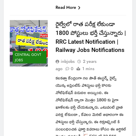
Read More
రైల్వేలో రాత పరీక్ష లేకుండా
1800 పోస్టులు భర్తీ చేస్తున్నారు |
RRC Latest Notification |
Railway Jobs Notifications
CENTRAL GOVT
JOBS
inbjobs
2 years
ago
0
1 mins
కలకత్తా కేంద్రంగా గల సౌత్ ఈస్టర్న్ రైల్వే
యొక్క అప్రెంటిస్ పోస్టులు భర్తీ కొరకు
నోటిఫికేషన్ విడుదల అయ్యింది. ఈ
నోటిఫికేషన్ ద్వారా మొత్తం 1800 కు పైగా
ఖాళీలను భర్తీ చేయనున్నారు. ఎటువంటి వ్రాత
పరిక్ష లేకుండా , కేవలం మెరిట్ ఆధారంగా ఈ
పోస్టులు భర్తీ చేస్తున్నారు. ఈ రిక్రూట్మెంట్ కి
సంబంధించిన పూర్తి వివరాలు కోసం ఈ ఆర్టికల్