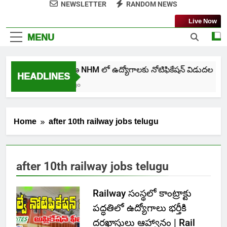
NEWSLETTER
RANDOM NEWS
Live Now
MENU
తెలంగాణ NHM లో ఉద్యోగాలకు నోటిఫికేషన్ విడుదల
HEADLINES
5 Days Ago
Home
after 10th railway jobs telugu
after 10th railway jobs telugu
Railway సంస్థలో కాంట్రాక్టు
పద్ధతిలో ఉద్యోగాలు భర్తీకి
దరఖాస్తులు ఆహ్వానం | Rail