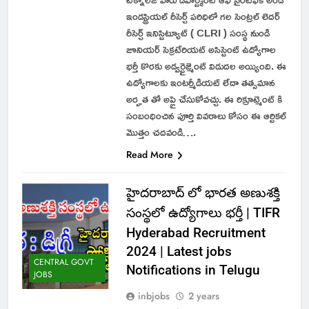
ఇండస్ట్రియల్ రీసెర్చ్ పరిధిలో గల సెంట్రల్ లెదర్
రీసెర్చ్ ఇనిస్టిట్యూట్ ( CLRI ) సంస్థ నుండి
జూనియర్ సెక్రటేరియట్ అసిస్టెంట్ ఉద్యోగాల
భర్తీ కొరకు అడ్వర్టైజ్మెంట్ విడుదల అయ్యింది. ఈ
ఉద్యోగాలకు ఇంటర్మీడియట్ లేదా తత్సమాన
అర్హత తో అప్లై చేసుకోవచ్చు. ఈ రిక్రూట్మెంట్ కి
సంబంధించిన పూర్తి వివరాలు కోసం ఈ ఆర్టికల్
మొత్తం చదవండి….
Read More
హైదరాబాద్ లో భారత అణుశక్తి
సంస్థలో ఉద్యోగాలు భర్తీ | TIFR
Hyderabad Recruitment
2024 | Latest jobs
CENTRAL GOVT
Notifications in Telugu
JOBS
inbjobs
2 years