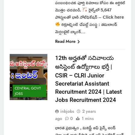
సంబంధించిన పూర్తి వివరాలు కోసం ఈ ఆర్టికల్
మొత్తం చదవండి.
రైల్వేలో 5,647
పోస్టులతో భారీ నోటిఫికేషన్ – Click here
రిక్రూట్మెంట్ చేపట్టే సంస్థ : తమిలాండ్
మెర్చంటైల్ బ్యాంక్…
Read More
12th అర్హతతో సచివాలయ
అసిస్టెంట్ ఉద్యోగాలు భర్తీ |
CSIR – CLRI Junior
Secretariat Assistant
CENTRAL GOVT
Recruitment 2024 | Latest
JOBS
Jobs Recruitment 2024
inbjobs
2 years
ago
0
1 mins
భారత ప్రభుత్వం , మినిస్ట్రీ ఆఫ్ సైన్స్ అండ్
టెక్నాలజీ వారు డిపార్ట్మెంట్ ఆఫ్ సైంటిఫిక్ అండ్