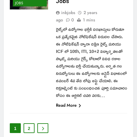
Jobs
JOBS
inbjobs
2 years
ago
0
1 mins
రైల్వేలో ఉద్యోగాల భర్తీకి దరఖాస్తులు కోరుతూ
ఒక ప్రత్యేకమైన నోటిఫికేషన్ విడుదల చేసారు.
ఈ నోటిఫికేషన్ ద్వారా దక్షిణ రైల్వే మరియు
ICF లో 10th, ITI, 10+2 విద్యార్హతలతో
స్కాట్స్ మరియు గైడ్స్ కోటాలో వివిధ రకాల
ఉద్యోగాలను భర్తీ చేయనున్నారు. అర్హత గల
నిరుద్యోగులు ఈ ఉద్యోగాలకు ఆన్లైన్ విధానంలో
నవంబర్ 4వ తేది లోపు అప్లై చేయాలి. ఈ
రిక్రూట్మెంట్ కు సంబంధించిన పూర్తి సమాచారం
కోసం ఈ ఆర్టికల్ చివరి వరకు…
Read More
1
2