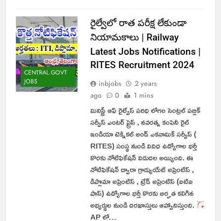
రైల్వేలో రాత పరీక్ష లేకుండా
నియామకాలు | Railway
Latest Jobs Notifications |
RITES Recruitment 2024
CENTRAL GOVT
JOBS
inbjobs
2 years
ago
0
1 mins
మినిస్ట్రీ ఆఫ్ రైల్వేస్ పరిధి లోగల సెంట్రల్ పబ్లిక్
సర్వీస్ ఎంటర్ ప్రైస్ , నవరత్న కంపెనీ రైల్
ఇండియా టెక్నికల్ అండ్ ఎకనామిక్ సర్వీస్ (
RITES) సంస్థ నుండి వివిధ ఉద్యోగాల భర్తీ
కొరకు నోటిఫికేషన్ విడుదల అయ్యింది. ఈ
నోటిఫికేషన్ ద్వారా గ్రాడ్యుయేట్ అప్రెంటిస్ ,
డిప్లొమా అప్రెంటిస్ , ట్రేడ్ అప్రెంటిస్ (ఐటిఐ
పాస్) ఉద్యోగాల భర్తీ కొరకు అర్హత కలిగిన
అభ్యర్థుల నుండి దరఖాస్తులు ఆహ్వానిస్తుంది.
AP లో…