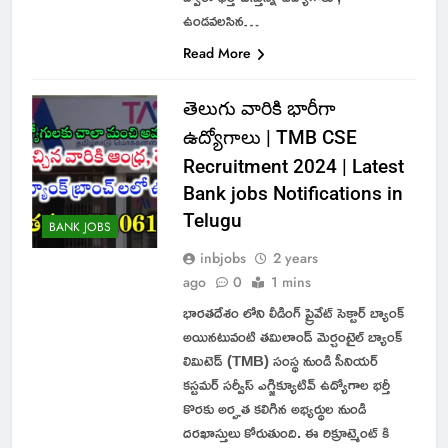
ఉండవలసిన…
Read More
తెలుగు వారికి భారీగా
ఉద్యోగాలు | TMB CSE
Recruitment 2024 | Latest
Bank jobs Notifications in
Telugu
BANK JOBS
inbjobs
2 years
ago
0
1 mins
భారతదేశం లోని లీడింగ్ ప్రైవేట్ సెక్టార్ బ్యాంక్
అయినటువంటి తమిలాండ్ మెర్చంటైల్ బ్యాంక్
లిమిటెడ్ (TMB) సంస్థ నుండి సీనియర్
కస్టమర్ సర్వీస్ ఎగ్జిక్యూటివ్ ఉద్యోగాల భర్తీ
కొరకు అర్హత కలిగిన అభ్యర్థుల నుండి
దరఖాస్తులు కోరుతుంది. ఈ రిక్రూట్మెంట్ కి