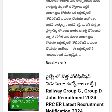
సాధికారత అధికారి వారి కార్యాలయం నుండి
కాంట్రాక్టు పద్ధతిలో ఉద్యోగాలు భర్తీకి
దరఖాస్తులు కోరుతూ ఒక రిక్రూట్మెంట్
నోటిఫికేషన్ విడుదల చేయడం జరిగింది.
మిషన్ వాత్సల్య , మిషన్ శక్తి, మిషన్ సాక్ష్యం
ప్రోగ్రామ్స్ లో వివిధ ఖాళీలను భర్తీ చేసేందుకు
అర్హత కలిగిన వారి నుంచి దరఖాస్తులు
కోరుతూ రిక్రూట్మెంట్ నోటిఫికేషన్ విడుదల
చేయడం జరిగింది. ఈ రిక్రూట్మెంట్ కి
సంబంధించిన ముఖ్యమైన…
Read More
రైల్వే లో కొత్త నోటిఫికేషన్
విడుదల – ఉద్యోగాలు భర్తీ |
Railway Group C , Group D
Jobs Recruitment 2024 |
CENTRAL GOVT
RRC ER Latest Recruitment
JOBS
Notification 2024