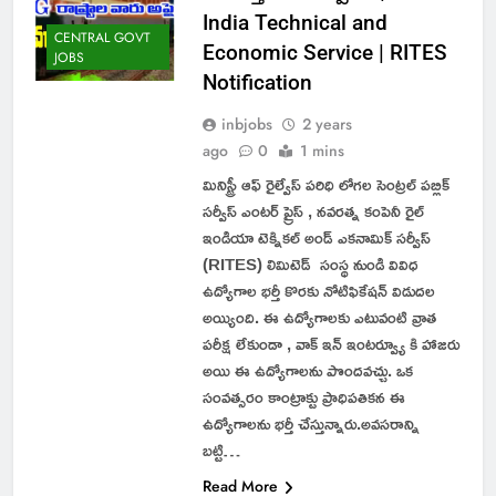
India Technical and
CENTRAL GOVT
Economic Service | RITES
JOBS
Notification
inbjobs
2 years
ago
0
1 mins
మినిస్ట్రీ ఆఫ్ రైల్వేస్ పరిధి లోగల సెంట్రల్ పబ్లిక్
సర్వీస్ ఎంటర్ ప్రైస్ , నవరత్న కంపెనీ రైల్
ఇండియా టెక్నికల్ అండ్ ఎకనామిక్ సర్వీస్
(RITES) లిమిటెడ్ సంస్థ నుండి వివిధ
ఉద్యోగాల భర్తీ కొరకు నోటిఫికేషన్ విడుదల
అయ్యింది. ఈ ఉద్యోగాలకు ఎటువంటి వ్రాత
పరీక్ష లేకుండా , వాక్ ఇన్ ఇంటర్వ్యూ కి హాజరు
అయి ఈ ఉద్యోగాలను పొందవచ్చు. ఒక
సంవత్సరం కాంట్రాక్టు ప్రాధిపతికన ఈ
ఉద్యోగాలను భర్తీ చేస్తున్నారు.అవసరాన్ని
బట్టి…
Read More