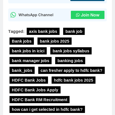
Join Now
WhatsApp Channel
Tagged:
axis bank jobs
bank job
Bank jobs
bank jobs 2025
bank jobs in icici
bank jobs syllabus
bank manager jobs
banking jobs
bank_jobs
can fresher apply to hdfc bank?
HDFC Bank Jobs
hdfc bank jobs 2025
HDFC Bank Jobs Apply
HDFC Bank RM Recruitment
how can i get selected in hdfc bank?