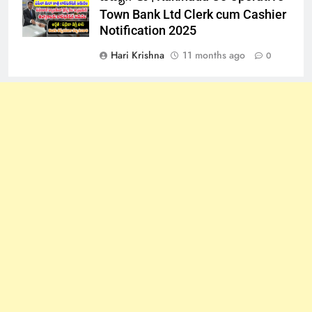
Town Bank Ltd Clerk cum Cashier
Notification 2025
Hari Krishna
11 months ago
0