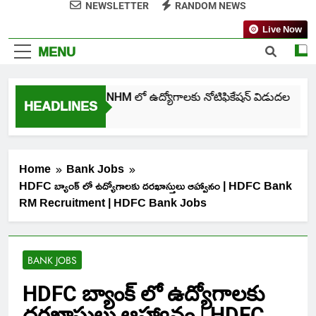
NEWSLETTER
RANDOM NEWS
Live Now
MENU
తెలంగాణ NHM లో ఉద్యోగాలకు నోటిఫికేషన్ విడుదల
HEADLINES
6 Days Ago
Home
Bank Jobs
HDFC బ్యాంక్ లో ఉద్యోగాలకు దరఖాస్తులు ఆహ్వానం | HDFC Bank
RM Recruitment | HDFC Bank Jobs
BANK JOBS
HDFC బ్యాంక్ లో ఉద్యోగాలకు
దరఖాస్తులు ఆహ్వానం | HDFC