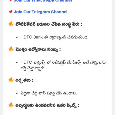
Join Our What’s App Channel
Join Our Telegram Channel
నోటిఫికేషన్ విడుదల చేసిన సంస్థ పేరు :
HDFC Bank ఈ రిక్రూట్మెంట్ చేపడుతుంది.
మొత్తం ఉద్యోగాలు సంఖ్య :
HDFC బ్యాంక్స్ లో రిలేషన్షిప్ మేనేజర్స్ అనే పోస్టులను
భర్తీ చేస్తున్నారు.
అర్హతలు :
ఏదైనా డిగ్రీ పాస్ పూర్తి చేసి ఉండాలి.
అభ్యర్థులకు ఉండవలసిన ఇతర స్కిల్స్ :