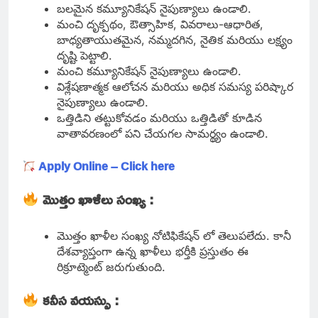
బలమైన కమ్యూనికేషన్ నైపుణ్యాలు ఉండాలి.
మంచి దృక్పథం, ఔత్సాహిక, వివరాలు-ఆధారిత,
బాధ్యతాయుతమైన, నమ్మదగిన, నైతిక మరియు లక్ష్యం
దృష్టి పెట్టాలి.
మంచి కమ్యూనికేషన్ నైపుణ్యాలు ఉండాలి.
విశ్లేషణాత్మక ఆలోచన మరియు అధిక సమస్య పరిష్కార
నైపుణ్యాలు ఉండాలి.
ఒత్తిడిని తట్టుకోవడం మరియు ఒత్తిడితో కూడిన
వాతావరణంలో పని చేయగల సామర్థ్యం ఉండాలి.
Apply Online – Click here
మొత్తం ఖాళీలు సంఖ్య :
మొత్తం ఖాళీల సంఖ్య నోటిఫికేషన్ లో తెలుపలేదు. కానీ
దేశవ్యాప్తంగా ఉన్న ఖాళీలు భర్తీకి ప్రస్తుతం ఈ
రిక్రూట్మెంట్ జరుగుతుంది.
కనీస వయస్సు :