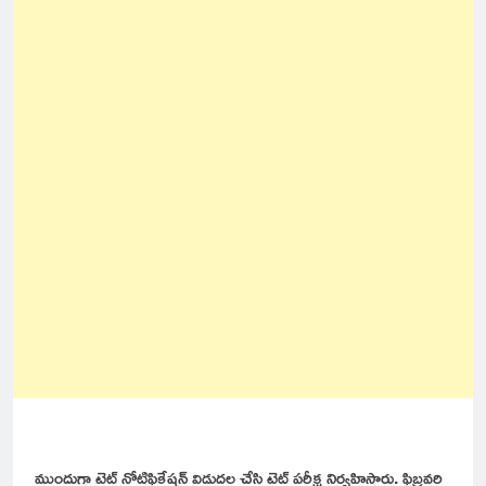
ముందుగా టెట్ నోటిఫికేషన్ విడుదల చేసి టెట్ పరీక్ష నిర్వహిస్తారు. ఫిబ్రవరి