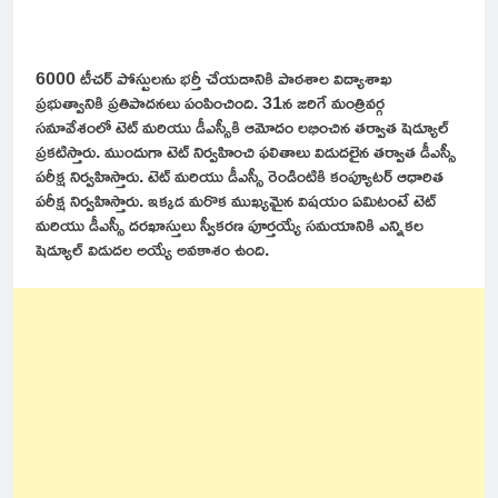
6000 టీచర్ పోస్టులను భర్తీ చేయడానికి పాఠశాల విద్యాశాఖ
ప్రభుత్వానికి ప్రతిపాదనలు పంపించింది. 31న జరిగే మంత్రివర్గ
సమావేశంలో టెట్ మరియు డీఎస్సీకి ఆమోదం లభించిన తర్వాత షెడ్యూల్
ప్రకటిస్తారు. ముందుగా టెట్ నిర్వహించి ఫలితాలు విడుదలైన తర్వాత డీఎస్సీ
పరీక్ష నిర్వహిస్తారు. టెట్ మరియు డీఎస్సీ రెండింటికి కంప్యూటర్ ఆధారిత
పరీక్ష నిర్వహిస్తారు. ఇక్కడ మరొక ముఖ్యమైన విషయం ఏమిటంటే టెట్
మరియు డీఎస్సీ దరఖాస్తులు స్వీకరణ పూర్తయ్యే సమయానికి ఎన్నికల
షెడ్యూల్ విడుదల అయ్యే అవకాశం ఉంది.