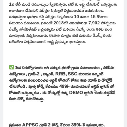
1వ తేదీ నుండి దరఖాస్తులు స్వీకరిస్తారు. టెట్ కు అప్లై చేసుకునే అభ్యర్థులను
ఆధారంగా చేసుకుని పరీక్షల షెడ్యూల్ నిర్ణయించడం జరుగుతుంది.
దరఖాస్తులు భారీగా వస్తే పరీక్షల నిర్వహణకు 10 నుంచి 15 రోజులు
సమయం పడుతుంది. గతంలో 2018లో చివరిసారిగా 7,902 పోస్టులకు
డిఎస్సీ నోటిఫికేషన్ ఇచ్చినప్పుడు టెట్ మరియు డీఎస్సీ రెండు కలిపి వంద
మార్కులకు నిర్వహించారు. ఈసారి మాత్రం టెట్ మరియు డీఎస్సీ రెండు
విడివిడిగా నిర్వహించాలని రాష్ట్ర ప్రభుత్వం భావిస్తుంది.
పేద నిరుద్యోగులకు అతి తక్కువ ధరలో గ్రామ సచివాలయం , పోలీసు
ఉద్యోగాలు , గ్రూప్-2 , బ్యాంక్, RRB, SSC మరియు నర్సింగ్
ఉద్యోగాలకు సంబంధించిన ఆన్లైన్ కోచింగ్ కోసం మన యాప్ ని డౌన్లోడ్
చేసుకోండి . పూర్తి కోర్స్ కేవలము 499/- రూపాయలకే ఆన్లైన్ క్లాసెస్ తో
కోచింగ్ ఇస్తున్నాము . ఈ కోర్సుల్లో ఉన్న DEMO క్లాసెస్ చూసి నచ్చితేనే
మీరు కోర్స్ తీసుకోవచ్చు.
ప్రస్తుతం APPSC గ్రూప్ 2 కోర్స్ కేవలం 399/- కే ఇస్తున్నాము.