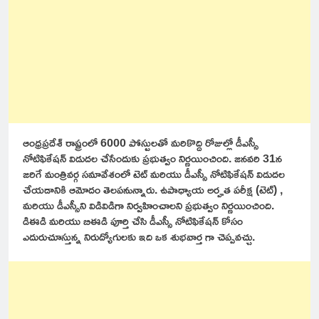
ఆంధ్రప్రదేశ్ రాష్ట్రంలో 6000 పోస్టులతో మరికొద్ది రోజుల్లో డీఎస్సీ
నోటిఫికేషన్ విడుదల చేసేందుకు ప్రభుత్వం నిర్ణయించింది. జనవరి 31న
జరిగే మంత్రివర్గ సమావేశంలో టెట్ మరియు డీఎస్సీ నోటిఫికేషన్ విడుదల
చేయడానికి ఆమోదం తెలపనున్నారు. ఉపాధ్యాయ అర్హత పరీక్ష (టెట్) ,
మరియు డీఎస్సీని విడివిడిగా నిర్వహించాలని ప్రభుత్వం నిర్ణయించింది.
డిఈడి మరియు బిఈడి పూర్తి చేసి డీఎస్సీ నోటిఫికేషన్ కోసం
ఎదురుచూస్తున్న నిరుద్యోగులకు ఇది ఒక శుభవార్త గా చెప్పవచ్చు.