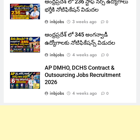
ఆంధ్రప్రదేశ్ లో 236 స్టాఫ్ నర్స్ ఉద్యోగాలు
భర్తీకి నోటిఫికేషన్ విడుదల
inbjobs
3 weeks ago
0
ఆంధ్రప్రదేశ్ లో 345 అంగన్వాడీ
ఉద్యోగాలకు నోటిఫికేషన్స్ విడుదల
inbjobs
4 weeks ago
0
AP DMHO, DCHS Contract &
Outsourcing Jobs Recruitment
2026
inbjobs
4 weeks ago
0