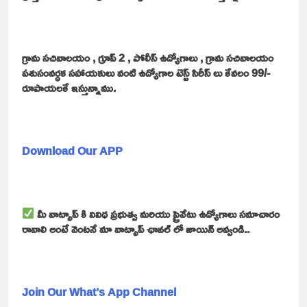
గ్రామ సచివాలయం , గ్రూప్ 2 , పోలీస్ ఉద్యోగాలు , గ్రామ సచివాలయం
పశుసంవర్ధక సహాయకులు వంటి ఉద్యోగాల టెస్ట్ సిరీస్ లు కేవలం 99/-
రూపాయలకే ఇస్తున్నాము.
Download Our APP
మీ వాట్సాప్ కి వివిధ ప్రభుత్వ మరియు ప్రైవేటు ఉద్యోగాలు సమాచారం
రావాలి అంటే వెంటనే మా వాట్సాప్ ఛానల్ లో జాయిన్ అవ్వండి..
Join Our What’s App Channel