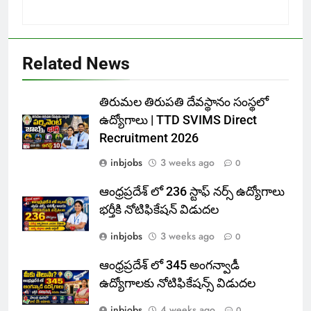
Related News
తిరుమల తిరుపతి దేవస్థానం సంస్థలో
ఉద్యోగాలు | TTD SVIMS Direct
Recruitment 2026
inbjobs
3 weeks ago
0
ఆంధ్రప్రదేశ్ లో 236 స్టాఫ్ నర్స్ ఉద్యోగాలు
భర్తీకి నోటిఫికేషన్ విడుదల
inbjobs
3 weeks ago
0
ఆంధ్రప్రదేశ్ లో 345 అంగన్వాడీ
ఉద్యోగాలకు నోటిఫికేషన్స్ విడుదల
inbjobs
4 weeks ago
0