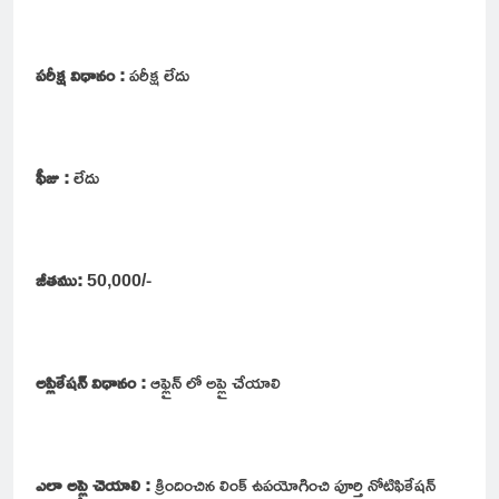
పరీక్ష విధానం :
పరీక్ష లేదు
ఫీజు :
లేదు
జీతము:
50,000/-
అప్లికేషన్ విధానం :
ఆఫ్లైన్ లో అప్లై చేయాలి
ఎలా అప్లై చెయాలి :
క్రిందించిన లింక్ ఉపయోగించి పూర్తి నోటిఫికేషన్