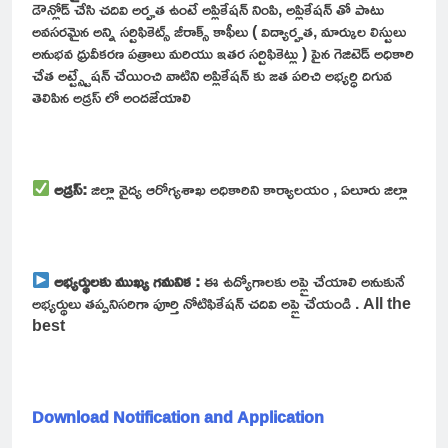
డౌన్లోడ్ చేసి చదివి అర్హత ఉంటే అప్లికేషన్ నింపి, అప్లికేషన్ తో పాటు
అవసరమైన అన్ని సర్టిఫికెట్స్ జీరాక్స్ కాఫీలు ( విద్యార్హత, మార్కుల లిస్టులు
అనుభవ ధ్రువీకరణ పత్రాలు మరియు ఇతర సర్టిఫికెట్లు ) పైన గెజిటెడ్ అధికారి
చేత అట్ట్స్టేషన్ చేయించి వాటిని అప్లికేషన్ కు జత పరిచి అభ్యర్ధి దిగువ
తెలిపిన అడ్రస్ లో అందజేయాలి
అడ్రస్:
జిల్లా వైద్య ఆరోగ్యశాఖ అధికారిని కార్యాలయం , ఏలూరు జిల్లా
అభ్యర్థులకు ముఖ్య గమనిక :
ఈ ఉద్యోగాలకు అప్లై చేయాలి అనుకునే
అభ్యర్థులు తప్పనిసరిగా పూర్తి నోటిఫికేషన్ చదివి అప్లై చేయండి . All the
best
Download Notification and Application