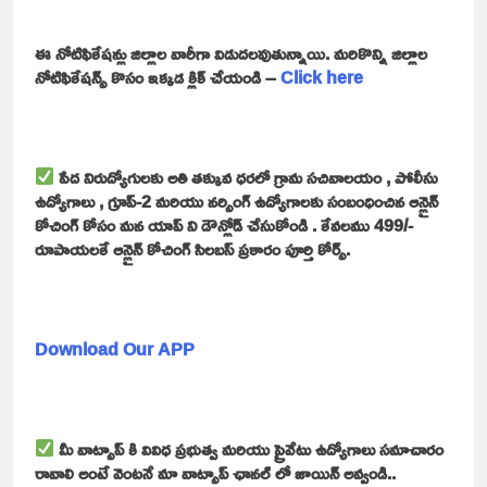
ఈ నోటిఫికేషన్లు జిల్లాల వారీగా విడుదలవుతున్నాయి. మరికొన్ని జిల్లాల
నోటిఫికేషన్స్ కొసం ఇక్కడ క్లిక్ చేయండి –
Click here
పేద నిరుద్యోగులకు అతి తక్కువ ధరలో గ్రామ సచివాలయం , పోలీసు
ఉద్యోగాలు , గ్రూప్-2 మరియు నర్సింగ్ ఉద్యోగాలకు సంబంధించిన ఆన్లైన్
కోచింగ్ కోసం మన యాప్ ని డౌన్లోడ్ చేసుకోండి . కేవలము 499/-
రూపాయలకే ఆన్లైన్ కోచింగ్ సిలబస్ ప్రకారం పూర్తి కోర్స్.
Download Our APP
మీ వాట్సాప్ కి వివిధ ప్రభుత్వ మరియు ప్రైవేటు ఉద్యోగాలు సమాచారం
రావాలి అంటే వెంటనే మా వాట్సాప్ ఛానల్ లో జాయిన్ అవ్వండి..