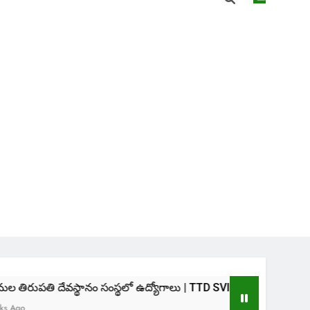
థానం సంస్థలో ఉద్యోగాలు | TTD SVIMS Direct Recruitment 2026