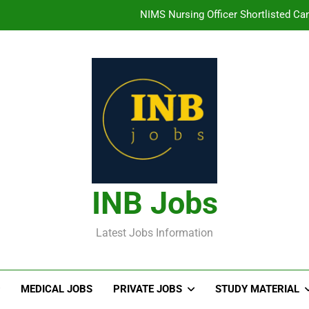
తిరుమల తిరుపతి దేవస్థానం సంస్థలో ఉద్యోగ
హైదరాబాద్ లో ఉన్న TI
తెలంగా
NIMS Nursing Officer Shortlisted Cand
తిరుమల తిరుపతి దేవస్థానం సంస్థలో ఉద్యోగ
హైదరాబాద్ లో ఉన్న TI
INB Jobs
Latest Jobs Information
MEDICAL JOBS
PRIVATE JOBS
STUDY MATERIAL