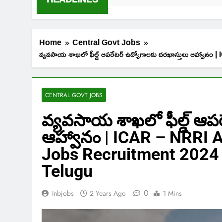
Home
Central Govt Jobs
వ్యవసాయ శాఖలో ఫీల్డ్ ఆపరేటర్ ఉద్యోగాలకు దరఖాస్తులు ఆ
CENTRAL GOVT JOBS
వ్యవసాయ శాఖలో ఫీల్డ్ ఆపర
ఆహ్వానం | ICAR – NRRI A
Jobs Recruitment 2024 |
Telugu
0
Inbjobs
2 Years Ago
1 Mins