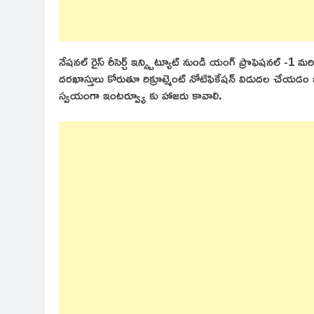
నేషనల్ రైస్ రీసెర్చ్ ఇన్స్టిట్యూట్ నుండి యంగ్ ప్రొఫెషనల్ -1 మ
దరఖాస్తులు కోరుతూ రిక్రూట్మెంట్ నోటిఫికేషన్ విడుదల చేయడం జరి
స్వయంగా ఇంటర్వ్యూ కు హాజరు కావాలి.