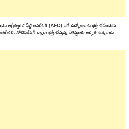
రియు అగ్రికల్చరల్ ఫీల్డ్ ఆపరేటర్ (AFO) అనే ఉద్యోగాలను భర్తీ చేసేందుకు
గినది. నోటిఫికేషన్ ద్వారా భర్తీ చేస్తున్న పోస్టులకు అర్హత ఉన్నవారు