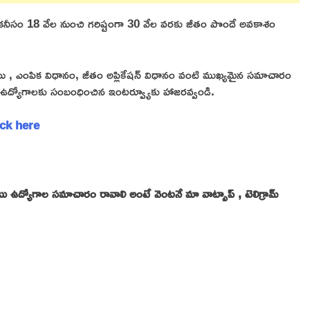
వారు కనీసం 18 వేల నుంచి గరిష్టంగా 30 వేల వరకు జీతం పొందే అవకాశం
్హతలు , ఎంపిక విధానం, జీతం అప్లికేషన్ విధానం వంటి ముఖ్యమైన సమాచారం
ను ఉద్యోగాలకు సంబంధించిన ఇంటర్వ్యూకు హాజరవ్వండి.
lick here
ప్రైవేటు ఉద్యోగాల సమాచారం రావాలి అంటే వెంటనే మా వాట్సాప్ , టెలిగ్రామ్