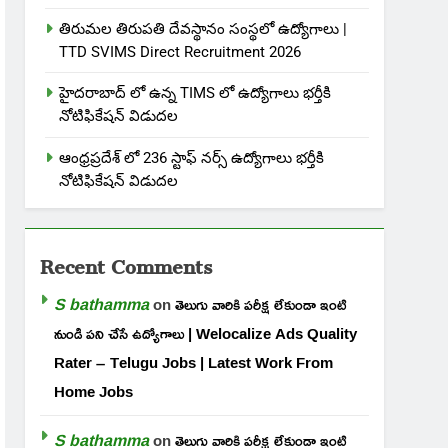
తిరుమల తిరుపతి దేవస్థానం సంస్థలో ఉద్యోగాలు |
TTD SVIMS Direct Recruitment 2026
హైదరాబాద్ లో ఉన్న TIMS లో ఉద్యోగాలు భర్తీకి
నోటిఫికేషన్ విడుదల
ఆంధ్రప్రదేశ్ లో 236 స్టాఫ్ నర్స్ ఉద్యోగాలు భర్తీకి
నోటిఫికేషన్ విడుదల
Recent Comments
S bathamma
on
తెలుగు వారికి పరీక్ష లేకుండా ఇంటి
నుండి పని చేసే ఉద్యోగాలు | Welocalize Ads Quality
Rater – Telugu Jobs | Latest Work From
Home Jobs
S bathamma
on
తెలుగు వారికి పరీక్ష లేకుండా ఇంటి