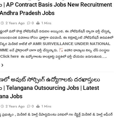
ం | AP Contract Basis Jobs New Recruitment
 Andhra Pradesh Jobs
2 Years Ago
0
1 Mins
రాష్ట్రంలో మరో కొత్త నోటిఫికేషన్ విడుదల అయ్యింది. ఈ నోటిఫికేషన్ ద్వారా భర్తీ చేస్తున్న
ంబంధించిన వివరాలు కోసం పూర్తిగా చదవండి. ఈ రిక్రూట్మెంట్ నోటిఫికేషన్ తిరుపతిలో
 వేంకటేశ్వర మెడికల్ కాలేజ్ లో AMR SURVEILLANCE UNDER NATIONAL
నే ప్రోగ్రాంలో బాగా భర్తీ చేస్తున్నారు.
ఆహార ధాన్యాలు నిల్వ చేసే సంస్థలు
 Click here ఈ ఉద్యోగాలను కాంట్రాక్టు పద్ధతిలో భర్తీ చేయడం జరుగుతుంది….
లో అవుట్ సోర్సింగ్ ఉద్యోగాలకు దరఖాస్తులు
ం | Telangana Outsourcing Jobs | Latest
ana Jobs
2 Years Ago
0
1 Mins
ట ప్రభుత్వం , మెడికల్ & హెల్త్ డిపార్టుమెంటు పరిధిలో గల డిస్ట్రిక్ట్ మెడికల్ & హెల్త్ ఆఫీసర్