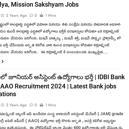
lya, Mission Sakshyam Jobs
2 Years Ago
0
1 Mins
 రాష్ట్రంలో కాంట్రాక్టు పద్ధతిలో మహిళా మరియు శిశు సంక్షేమ మరియు సాధికారత అధికారి
ం నుండి కాంట్రాక్టు పద్ధతిలో ఉద్యోగాలు భర్తీకి దరఖాస్తులు కోరుతూ ఒక రిక్రూట్మెంట్
ిడుదల చేయడం జరిగింది. మిషన్ వాత్సల్య , మిషన్ శక్తి, మిషన్ సాక్ష్యం ప్రోగ్రామ్స్ లో
 భర్తీ చేసేందుకు అర్హత కలిగిన వారి నుంచి దరఖాస్తులు కోరుతూ రిక్రూట్మెంట్
 విడుదల చేయడం జరిగింది. ఈ రిక్రూట్మెంట్ కి సంబంధించిన ముఖ్యమైన…
్ లో జూనియర్ అసిస్టెంట్ ఉద్యోగాలు భర్తీ | IDBI Bank
AAO Recruitment 2024 | Latest Bank jobs
ations
2 Years Ago
0
1 Mins
 డెవలప్మెంట్ బ్యాంక్ ఆఫ్ ఇండియా సంస్థ జూనియర్ అసిస్టెంట్ మేనేజర్ ( JAM) grade
ట్ అగ్రి అసెట్ ఆఫీసర్ ( AAO) ఉద్యోగాల భర్తీ కొరకు అర్హత , ఆసక్తి కలిగిన అభ్యర్థుల
ులు ఆహ్వానిస్తుంది. ఈ నోటిఫికేషన్ ద్వారా మొత్తం 600 ఉద్యోగాలను భర్తీ చేస్తున్నారు.