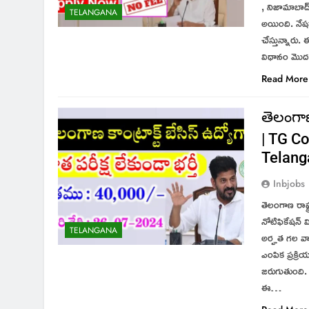
, నిజామాబాద్
TELANGANA
అయింది. నేషన
చేస్తున్నారు
విధానం మొద
Read More
తెలంగాణ
| TG Co
Telang
Inbjobs
తెలంగాణ రాష్ట
నోటిఫికేషన్
TELANGANA
అర్హత గల వారి
ఎంపిక ప్రక్
జరుగుతుంది. 
ఈ…