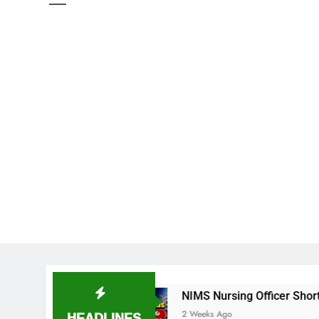
ుదల
NIMS Nursing Officer Shortlisted Candidates 
HEADLINES
2 Weeks Ago