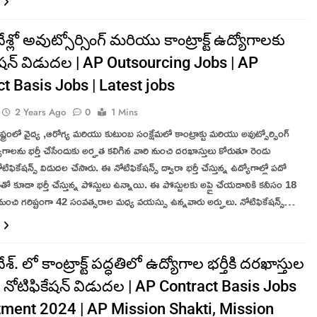
దేశ్లో అవుట్సోర్సింగ్ మరియు కాంట్రాక్ట్ ఉద్యోగాలకు
ేషన్ విడుదల | AP Outsourcing Jobs | AP
t Basis Jobs | Latest jobs
2 Years Ago
0
1 Mins
రాష్ట్రంలో వైద్య ,ఆరోగ్య మరియు కుటుంబ సంక్షేమలో కాంట్రాక్టు మరియు అవుట్సోర్సింగ్
యోగాలను భర్తీ చేసేందుకు అర్హత కలిగిన వారి నుంచి దరఖాస్తులు కోరుతూ రెండు
నోటిఫికేషన్స్ విడుదల చేసారు. ఈ నోటిఫికేషన్స్ ద్వారా భర్తీ చేస్తున్న ఉద్యోగాల్లో పదో
ో కూడా భర్తీ చేస్తున్న పోస్టులు ఉన్నాయి. ఈ పోస్టులకు అప్లై చేయడానికి కనీసం 18
ుంచి గరిష్టంగా 42 సంవత్సరాల మధ్య వయస్సు ఉన్నవారు అర్హులు. నోటిఫికేషన్స్…
దేశ్. లో కాంట్రాక్ట్ పద్ధతిలో ఉద్యోగాల భర్తీకి దరఖాస్తుల
నోటిఫికేషన్ విడుదల | AP Contract Basis Jobs
tment 2024 | AP Mission Shakti, Mission