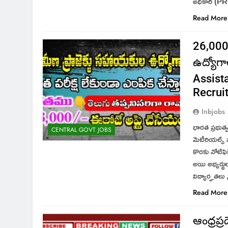
అధికారి (PRO
Read More
26,000/
ఉద్యోగా
Assist
Recrui
Inbjobs
భారత ప్రభుత్వం
CENTRAL GOVT JOBS
మెటీరియల్స్ ఫర
కొరకు నోటిఫి
అయి అభ్యర్థ
విద్యార్హతల
Read More
ఆంధ్రప్ర