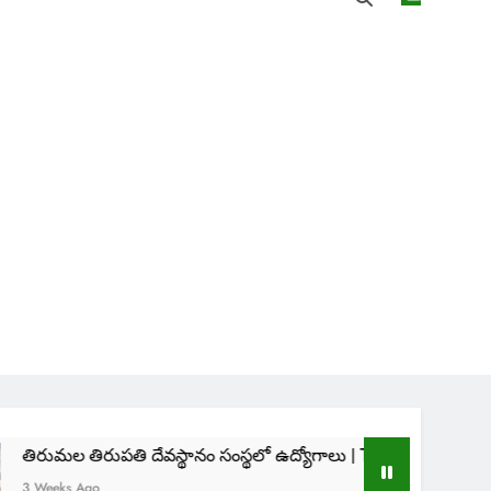
తి దేవస్థానం సంస్థలో ఉద్యోగాలు | TTD SVIMS Direct Recruitment 