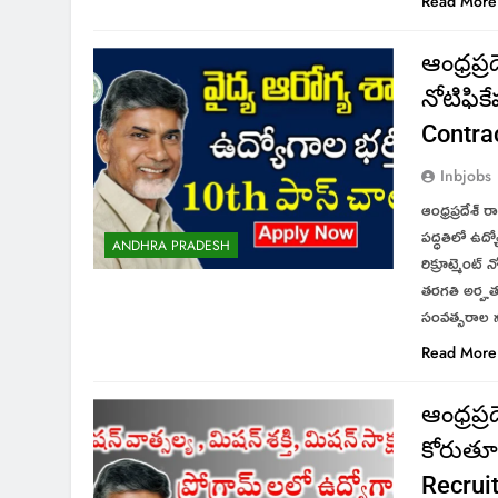
Read More
ఆంధ్రప్ర
నోటిఫిక
Contrac
Inbjobs
ఆంధ్రప్రదేశ్ 
పద్ధతిలో ఉద్
ANDHRA PRADESH
రిక్రూట్మెంట్ 
తరగతి అర్హతత
సంవత్సరాల న
Read More
ఆంధ్రప్ర
కోరుతూ 
Recrui