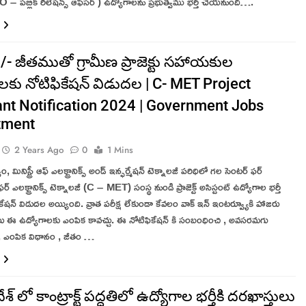
 – పబ్లిక్ రిలేషన్స్ ఆఫీసర్ ) ఉద్యోగాలను ప్రభుత్వము భర్తీ చేయనుంది….
- జీతముతో గ్రామీణ ప్రాజెక్టు సహాయకుల
లకు నోటిఫికేషన్ విడుదల | C- MET Project
ant Notification 2024 | Government Jobs
tment
2 Years Ago
0
1 Mins
, మినిస్ట్రీ ఆఫ్ ఎలక్ట్రానిక్స్ అండ్ ఇన్ఫర్మేషన్ టెక్నాలజీ పరిధిలో గల సెంటర్ ఫర్
్ ఎలక్ట్రానిక్స్ టెక్నాలజీ (C – MET) సంస్థ నుండి ప్రాజెక్ట్ అసిస్టంట్ ఉద్యోగాల భర్తీ
కేషన్ విడుదల అయ్యింది. వ్రాత పరీక్ష లేకుండా కేవలం వాక్ ఇన్ ఇంటర్వ్యూకి హాజరు
ులు ఈ ఉద్యోగాలకు ఎంపిక కావచ్చు. ఈ నోటిఫికేషన్ కి సంబంధించి , అవసరమగు
ు , ఎంపిక విధానం , జీతం …
దేశ్ లో కాంట్రాక్ట్ పద్ధతిలో ఉద్యోగాల భర్తీకి దరఖాస్తులు