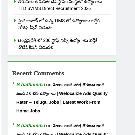
తిరుమల తిరుపతి దేవస్థానం సంస్థలో ఉద్యోగాలు |
TTD SVIMS Direct Recruitment 2026
హైదరాబాద్ లో ఉన్న TIMS లో ఉద్యోగాలు భర్తీకి
నోటిఫికేషన్ విడుదల
ఆంధ్రప్రదేశ్ లో 236 స్టాఫ్ నర్స్ ఉద్యోగాలు భర్తీకి
నోటిఫికేషన్ విడుదల
Recent Comments
S bathamma
on
తెలుగు వారికి పరీక్ష లేకుండా ఇంటి
నుండి పని చేసే ఉద్యోగాలు | Welocalize Ads Quality
Rater – Telugu Jobs | Latest Work From
Home Jobs
S bathamma
on
తెలుగు వారికి పరీక్ష లేకుండా ఇంటి
నుండి పని చేసే ఉద్యోగాలు | Welocalize Ads Quality