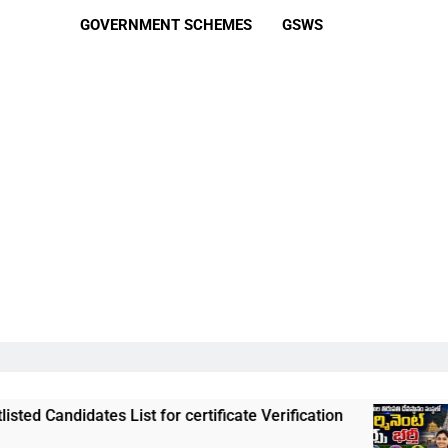
GOVERNMENT SCHEMES
GSWS
List for certificate Verification
తిరుమల తిరుప
3 Weeks Ago