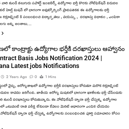
 వారి నుండి నలుగురు సపోర్ట్ ఇంజనీర్స్ ఉద్యోగాల భర్తీ కొరకు నోటిఫికేషన్ విడుదల
ల్ హెల్త్ మిషన్ లో భాగంగా అవుట్సోర్సింగ్ ప్రాదిపతికన ఈ ఉద్యోగాలను భర్తీ
. ఈ రిక్రూట్మెంట్ కి సంబంధించి విద్యార్హతలు , వయస్సు , దరఖాస్తు విధానం , ఎంపికా
లగు అన్ని అంశాలు…
లో కాంట్రాక్టు ఉద్యోగాల భర్తీకి దరఖాస్తులు ఆహ్వానం
ntract Basis Jobs Notification 2024 |
ana Latest jobs Notifications
2 Years Ago
0
1 Mins
్రంలో వైద్య, ఆరోగ్యశాఖలో ఉద్యోగాల భర్తీకి దరఖాస్తులు కోరుతూ మరొక రిక్రూట్మెంట్
 విడుదల కావడం జరిగింది. జాతీయ ఆరోగ్య మిషనలో భాగంగా ఖాళీలను భర్తీ చేసేందుకు
 నుండి దరఖాస్తులు కోరుతున్నారు. ఈ నోటిఫికేషన్ ద్వారా భర్తీ చేస్తున్న ఉద్యోగాల
రియలో ఎటువంటి రాత పరీక్ష లేకుండా కేవలం మెరిట్ ఆధారంగా ఎంపిక చేయడం
నోటిఫికేషన్ ద్వారా భర్తీ చేస్తున్న ఉద్యోగాలకు సంబంధించిన పూర్తి సమాచారం కోసం