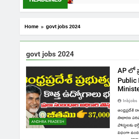
Home
govt jobs 2024
govt jobs 2024
AP లో ప
Public 
Minist
Inbjobs
ఆంధ్రప్రదేశ్ 
సాధారణ పరిప
ANDHRA PRADESH
పోస్టులను భ
విధంగా ఉంది.