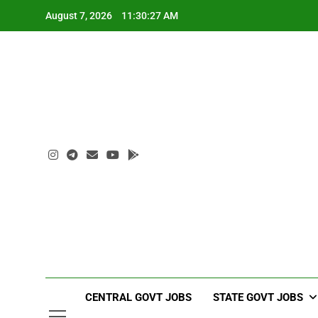
Skip
August 7, 2026
11:30:28 AM
to
content
CENTRAL GOVT JOBS
STATE GOVT JOBS