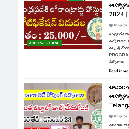
ఆహ్వాన
2024 |
Inbjobs
ఆంధ్రప్రదేశ్ 
ఉద్యోగాలకు స
ANDHRA PRADESH
ఉన్న శ్రీ
PROGRAMME అ
ఉద్యోగాలు –
Read More
తెలంగాణ
ఆహ్వాన
Telang
Inbjobs
తెలంగాణ రాష్ర్