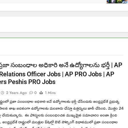
్రజా సంబంధాల అధికారి అనే ఉద్యోగాలను భర్తీ | AP
Relations Officer Jobs | AP PRO Jobs | AP
ers Peshis PRO Jobs
2 Years Ago
0
1 Mins
రాష్ట్రంలో ప్రజా సంబంధాల అధికారి అనే ఉద్యోగాలను భర్తీ చేసేందుకు ఆంధ్రప్రదేశ్ ప్రభుత్వ
ాలన శాఖ అదనంగా ఉద్యోగాలను మంజూరు చేస్తూ ఉత్తర్వులు జారీ చేసింది. మొత్తం 24
ర్తీ చేయనున్నారు. ఈ పోస్టులకు సంబంధించిన ముఖ్యమైన సమాచారం అంతా క్రింది
 ఆంధ్రప్రదేశ్ రాష్ట్రంలో మంత్రుల పేషిల్లో ఔట్ సోర్సింగ్ విధానములో ప్రజా సంబంధాల