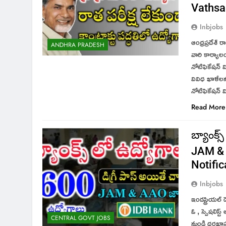
Vathsa
Inbjobs
ఆంధ్రప్రదేశ్
ANDHRA PRADESH
వారి కార్యాలయ
నోటిఫికేషన్ వ
వివిధ ఖాళీలను
నోటిఫికేషన్
Read More
బ్యాంక్స
JAM & 
Notific
Inbjobs
ఇండస్ట్రియల్
ఓ , స్పెషలిస్
CENTRAL GOVT JOBS
నుండి దరఖాస్త