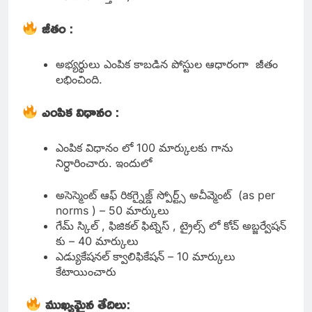
జీతం
:
అభ్యర్థులు ఎంపిక కాబడిన పోస్టుల ఆధారంగా జీతం
లభించింది.
ఎంపిక విధానం
:
ఎంపిక విధానం లో 100 మార్కులకు గాను
నిర్ధారించారు. ఇందులో
అసెస్మెంట్ ఆఫ్ రికగ్నైజ్డ్ స్పోర్ట్స్ అచీవ్మెంట్ (as per
norms ) – 50 మార్కులు
గేమ్ స్కిల్ , ఫిజికల్ ఫిట్నెస్ , ట్రైల్స్ లో కోచ్ అబ్జర్వేషన్
కు – 40 మార్కులు
ఎడ్యుకేషనల్ క్వాలిఫికేషన్ – 10 మార్కులు
కేటాయించారు
ముఖ్యమైన తేదిలు
: