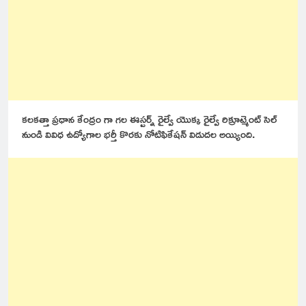
కలకత్తా ప్రధాన కేంద్రం గా గల ఈస్టర్న్ రైల్వే యొక్క రైల్వే రిక్రూట్మెంట్ సెల్
నుండి వివిధ ఉద్యోగాల భర్తీ కొరకు నోటిఫికేషన్ విడుదల అయ్యింది.