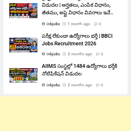
విడుదల | అర్హతలు, ఎంపిక విధానం,
జీతము, అప్లై విధానం వివరాలు ఇవే..
inbjobs
1 month ago
0
పరీక్ష లేకుండా ఉద్యోగాలు భర్తీ | BBCI
Jobs Recruitment 2026
inbjobs
2 months ago
0
AIIMS సంస్థల్లో 1484 ఉద్యోగాలు భర్తీకి
నోటిఫికేషన్ విడుదల
inbjobs
2 months ago
0