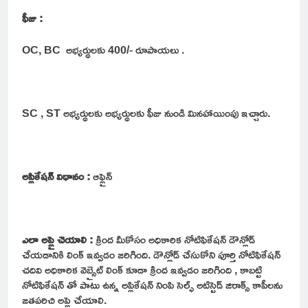
ఫీజు :
OC, BC అభ్యర్థులకు 400/- రూపాయలు .
SC , ST అభ్యర్థులకు అభ్యర్థులకు ఫీజు నుండి మినహాయింపు ఇచ్చారు.
అప్లికేషన్ విధానం :
ఆఫ్లైన్
ఎలా అప్లై చెయాలి :
క్రింద మీకోసం అధికారిక నోటిఫికేషన్ డౌన్లోడ్
చేయడానికి లింక్ ఇవ్వడం జరిగింది. డౌన్లోడ్ చేసుకోని పూర్తి నోటిఫికేషన్
చదివి అధికారిక వెబ్సైట్ లింక్ కూడా క్రింద ఇవ్వడం జరిగింది , కాబట్టి
నోటిఫికేషన్ తో పాటు ఉన్న అప్లికేషన్ నింపి సెల్ఫ్ అటిస్టెడ్ జిరాక్స్ కాపీలను
జతపరిచి అప్లై చేయాలి.