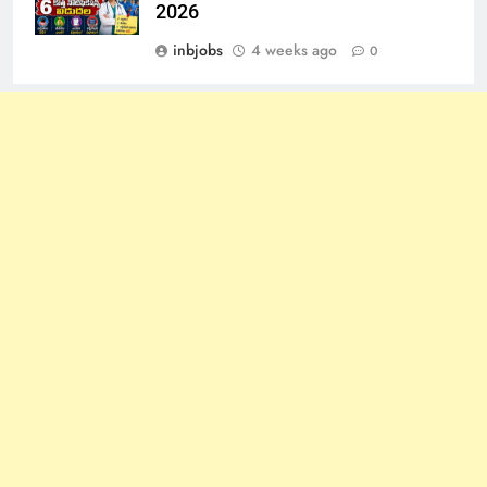
2026
inbjobs
4 weeks ago
0