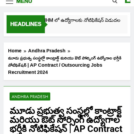
MENU
తెలంగాణ NHM లో ఉద్యోగాలకు నోటిఫికేషన్ విడుదల
HEADLINES
3 Days Ago
Home
Andhra Pradesh
మూడు ప్రభుత్వ సంస్థల్లో కాంట్రాక్ట్ మరియు ఔట్ సోర్సింగ్ ఉద్యోగాల భర్తీకి
నోటిఫికేషన్ | AP Contract / Outsourcing Jobs
Recruitment 2024
ANDHRA PRADESH
మూడు ప్రభుత్వ సంస్థల్లో కాంట్రాక్ట్
మరియు ఔట్ సోర్సింగ్ ఉద్యోగాల
భర్తీకి నోటిఫికేషన్ | AP Contract