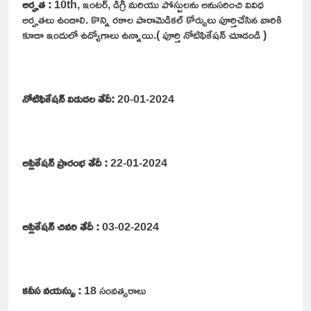
అర్హత :
10th, ఇంటర్, డిగ్రీ మరియు పోస్టులను అనుసరించి వివిధ
అర్హతలు ఉండాలి. కొన్ని రకాల పారామెడికల్ కోర్సులు పూర్తిచేసిన వారికి
కూడా ఇందులో ఉద్యోగాలు ఉన్నాయి.( పూర్తి నోటిఫికేషన్ చూడండి )
నోటిఫికేషన్ విడుదల తేదీ:
20-01-2024
అప్లికేషన్ ప్రారంభ తేదీ :
22-01-2024
అప్లికేషన్ చివరి తేదీ :
03-02-2024
కనీస వయస్సు :
18 సంవత్సరాలు