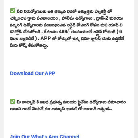
పేద నిరుద్యోగులకు అతి తక్కువ ధరలో అత్యుత్తమ ఫ్యాకల్టీ తో
చెప్పించిన గ్రామ సచివాలయం , పోలీసు ఉద్యోగాలు , గ్రూప్-2 మరియు
నర్సింగ్ ఉద్యోగాలకు సంబంధించిన ఆన్లైన్ కోచింగ్ కోసం మన యాప్ ని
డౌన్లోడ్ చేసుకోండి . కేవలము 499/- రూపాయలకే ఆన్లైన్ కోచింగ్ ( 6
నెలల వ్యాలిడిటీ ) . APP లో కోర్సులో ఉన్న డెమో క్లాసెస్ చూసి నచ్చితేనే
మీరు కోర్స్ తీసుకోవచ్చు.
Download Our APP
మీ వాట్సాప్ కి వివిధ ప్రభుత్వ మరియు ప్రైవేటు ఉద్యోగాలు సమాచారం
రావాలి అంటే వెంటనే మా వాట్సాప్ ఛానల్ లో జాయిన్ అవ్వండి..
Join Our What’s App Channel