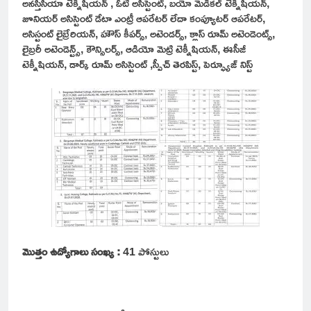
అనస్తిసియా టెక్నీషియన్ , ఓటి అసిస్టెంట్, బయో మెడికల్ టెక్నీషియన్,
జూనియర్ అసిస్టెంట్ డేటా ఎంట్రీ ఆపరేటర్ లేదా కంప్యూటర్ ఆపరేటర్,
అసిస్టంట్ లైబ్రేరియన్, హౌస్ కీపర్స్, అటెండర్స్, క్లాస్ రూమ్ అటెండెంట్స్,
లైబ్రరీ అటెండెన్ట్స్, కౌన్సిలర్స్, ఆడియో మెట్రి టెక్నీషియన్, ఈసీజీ
టెక్నీషియన్, డార్క్ రూమ్ అసిస్టెంట్ ,స్పీచ్ తెరపిస్ట్, పెర్ఫ్యూజ్ నిస్ట్
మొత్తం ఉద్యోగాలు సంఖ్య :
41 పోస్టులు