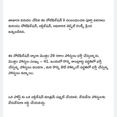
తాజాగా విడుదల చేసిన ఈ నోటిఫికేషన్ కి సంబంధించిన పూర్తి వివరాలు
మరియు నోటిఫికేషన్, అప్లికేషన్, అధికారిక వెబ్సైట్ లింక్స్ క్రింద
ఇవ్వబడినవి.
ఈ నోటిఫికేషన్ ద్వారా మొత్తం 26 రకాల పోస్టులు భర్తీ చేస్తున్నారు.
మొత్తం పోస్టుల సంఖ్య – 41. ఇందులో కొన్ని కాంట్రాక్టు పద్ధతిలో భర్తీ
చేస్తున్న పోస్టులు ఉండగా , మరి కొన్ని ఔట్ సోర్సింగ్ పద్దతిలో భర్తీ చేస్తున్న
పోస్టులు ఉన్నాయి.
ఒక పోస్ట్ కు ఒక అప్లికేషన్ మాత్రమే సబ్మిట్ చేయాలి. వేరువేరు పోస్టులకు
వేరువేరుగా అప్లై చేయవచ్చు.