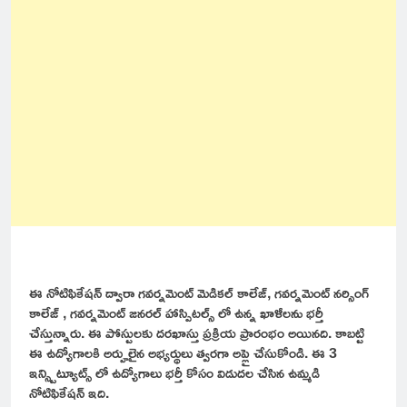
ఈ నోటిఫికేషన్ ద్వారా గవర్నమెంట్ మెడికల్ కాలేజ్, గవర్నమెంట్ నర్సింగ్
కాలేజ్ , గవర్నమెంట్ జనరల్ హాస్పిటల్స్ లో ఉన్న ఖాళీలను భర్తీ
చేస్తున్నారు. ఈ పోస్టులకు దరఖాస్తు ప్రక్రియ ప్రారంభం అయినది. కాబట్టి
ఈ ఉద్యోగాలకి అర్హులైన అభ్యర్థులు త్వరగా అప్లై చేసుకోండి. ఈ 3
ఇన్స్టిట్యూట్స్ లో ఉద్యోగాలు భర్తీ కోసం విడుదల చేసిన ఉమ్మడి
నోటిఫికేషన్ ఇది.