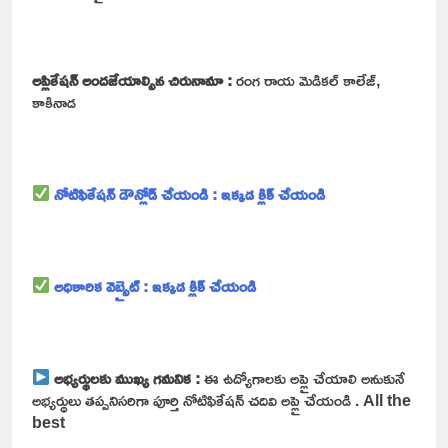
అప్లికేషన్ అందజేయాల్సిన చిరునామా :
రంగ రాయ మెడికల్ కాలేజ్,
కాకినాడ
నోటిఫికేషన్ డౌన్లోడ్ చేయండి : ఇక్కడ క్లిక్ చేయండి
అధికారిక వెబ్సైట్ : ఇక్కడ క్లిక్ చేయండి
అభ్యర్థులకు ముఖ్య గమనిక :
ఈ ఉద్యోగాలకు అప్లై చేయాలి అనుకునే
అభ్యర్థులు తప్పనిసరిగా పూర్తి నోటిఫికేషన్ చదివి అప్లై చేయండి . All the
best