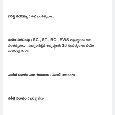
గరిష్ట వయస్సు :
42 సంవత్సరాలు
వయో సడలింపు :
SC , ST , BC , EWS అభ్యర్థులకు ఐదు
సంవత్సరాలు , దివ్యాంగులైన అభ్యర్థులకు 10 సంవత్సరాలు వయో
సడలింపు కలదు.
ఎంపిక విధానం ఎలా ఉంటుంది :
మెరిట్ ఆధారంగా
పరీక్ష విధానం :
పరీక్ష లేదు