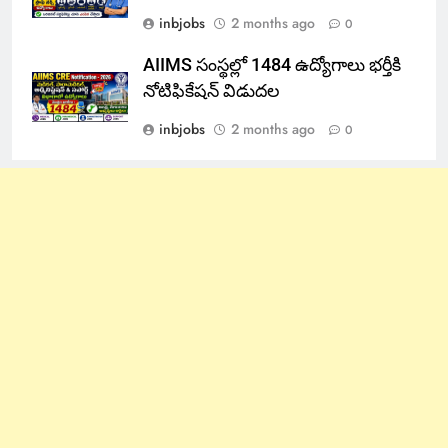
inbjobs
2 months ago
0
AIIMS సంస్థల్లో 1484 ఉద్యోగాలు భర్తీకి
నోటిఫికేషన్ విడుదల
inbjobs
2 months ago
0