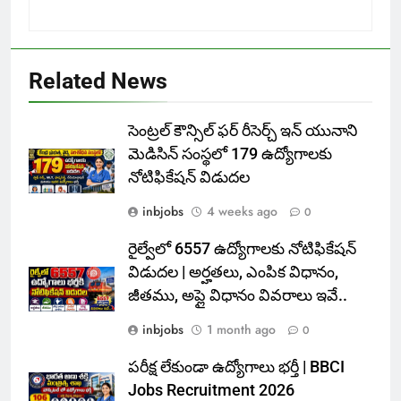
Related News
సెంట్రల్ కౌన్సిల్ ఫర్ రీసెర్చ్ ఇన్ యునాని
మెడిసిన్ సంస్థలో 179 ఉద్యోగాలకు
నోటిఫికేషన్ విడుదల
inbjobs
4 weeks ago
0
రైల్వేలో 6557 ఉద్యోగాలకు నోటిఫికేషన్
విడుదల | అర్హతలు, ఎంపిక విధానం,
జీతము, అప్లై విధానం వివరాలు ఇవే..
inbjobs
1 month ago
0
పరీక్ష లేకుండా ఉద్యోగాలు భర్తీ | BBCI
Jobs Recruitment 2026