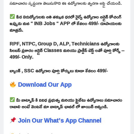
సమాచారం స్పష్టంగా తెలుసుకొని ఈ ఉద్యోగాలకు త్వరగా అప్లై చేయండి.
పేద నిరుద్యోగులకు అతి తక్కువ ధరలో రైల్వే ఉద్యోగాల ఆన్లైన్ కోచింగ్
ఇప్పుడు మన “ INB Jobs “ APP లో కేవలం 499/- రూపాయలకు
మాత్రమే.
RPF, NTPC, Group D, ALP, Technicians ఉద్యోగాలకు
సిలబస్ ప్రకారం ఆన్లైన్ Classes మరియు ప్రాక్టీస్ టెస్ట్ లతో పూర్తి కోర్స్ –
499/- Only.
బ్యాంక్ , SSC ఉద్యోగాల పూర్తి కోర్సులు కూడా కేవలం 499/-
Download Our App
మీ వాట్సాప్ కి వివిధ ప్రభుత్వ మరియు ప్రైవేటు ఉద్యోగాలు సమాచారం
రావాలి అంటే వెంటనే మా వాట్సాప్ ఛానల్ లో జాయిన్ అవ్వండి.
Join Our What’s App Channel