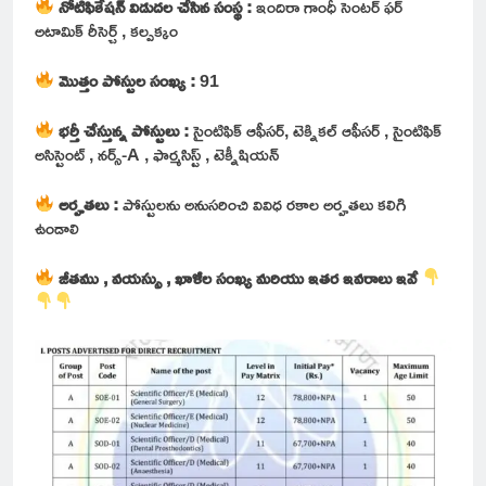
నోటిఫికేషన్ విడుదల చేసిన సంస్థ :
ఇందిరా గాంధీ సెంటర్ ఫర్
అటామిక్ రీసెర్చ్ , కల్పక్కం
మొత్తం పోస్టుల సంఖ్య :
91
భర్తీ చేస్తున్న పోస్టులు :
సైంటిఫిక్ ఆఫీసర్, టెక్నికల్ ఆఫీసర్ , సైంటిఫిక్
అసిస్టెంట్ , నర్స్-A , ఫార్మసిస్ట్ , టెక్నీషియన్
అర్హతలు :
పోస్టులను అనుసరించి వివిధ రకాల అర్హతలు కలిగి
ఉండాలి
జీతము , వయస్సు , ఖాళీల సంఖ్య మరియు ఇతర ఇవరాలు ఇవే