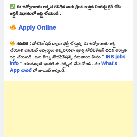
ఈ ఉద్యోగాలకు అర్హత కలిగిన వారు క్రింది ఇచ్చిన లింకుపై క్లిక్ చేసి
ఆన్లైన్ విధానంలో అప్లై చేయండి .
Apply Online
గమనిక :
నోటిఫికేషన్ ద్వారా భర్తీ చేస్తున్న ఈ ఉద్యోగాలకు అప్లై
చేయాలి అనుకునే అభ్యర్థులు తప్పనిసరిగా పూర్తి నోటిఫికేషన్ చదివి తర్వాత
అప్లై చేయండి . మరి కొన్ని నోటిఫికేషన్స్ సమచారం కోసం ”
INB jobs
info
” యూట్యూబ్ ఛానల్ ను సబ్స్క్రైబ్ చేసుకోండి . మా
What’s
App
ఛానల్
లో జాయిన్ అవ్వండి.