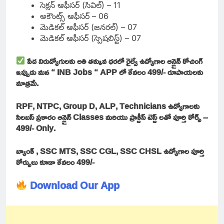
సెక్షన్ ఆఫీసర్ (సివిల్) – 11
అకౌంట్స్ ఆఫీసర్ – 06
మెడికల్ ఆఫీసర్ (జనరల్) – 07
మెడికల్ ఆఫీసర్ (స్పెషలిస్ట్) – 07
పేద నిరుద్యోగులకు అతి తక్కువ ధరలో రైల్వే ఉద్యోగాల ఆన్లైన్ కోచింగ్
ఇప్పుడు మన “ INB Jobs “ APP లో కేవలం 499/- రూపాయలకు
మాత్రమే.
RPF, NTPC, Group D, ALP, Technicians ఉద్యోగాలకు
సిలబస్ ప్రకారం ఆన్లైన్ Classes మరియు ప్రాక్టీస్ టెస్ట్ లతో పూర్తి కోర్స్ –
499/- Only.
బ్యాంక్ , SSC MTS, SSC CGL, SSC CHSL ఉద్యోగాల పూర్తి
కోర్సులు కూడా కేవలం 499/-
Download Our App