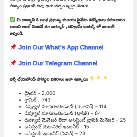
పొన్నం ప్రభాకర్ రావు గారు హర్షం వ్యక్తం చేశారు.
మీ వాట్సాప్ కి వివిధ ప్రభుత్వ మరియు ప్రైవేటు ఉద్యోగాలు సమాచారం
రావాలి అంటే వెంటనే మా వాట్సాప్ , టెలిగ్రామ్ ఛానల్స్ లో జాయిన్
అవ్వండి.
Join Our What’s App Channel
Join Our Telegram Channel
భర్తీ చేయబోయే పోస్టుల వివరాలు ఇలా ఉన్నాయి
డ్రైవర్ – 2,000
శ్రామిక్ – 743
డిప్యూటీ సూపరింటెండెంట్ (మెకానిక్) – 114
డిప్యూటీ సూపరింటెండెంట్ (ట్రాఫిక్) – 84
డిప్యూటీ మేనేజర్ లేదా అసిస్టెంట్ ట్రాఫిక్ మేనేజర్ – 25
అసిస్టెంట్ మెకానికల్ ఇంజనీర్ – 15
అసిస్టెంట్ ఇంజనీర్ (సివిల్) – 23