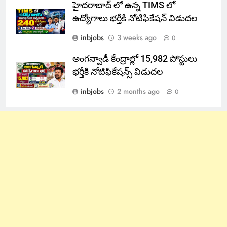
హైదరాబాద్ లో ఉన్న TIMS లో
ఉద్యోగాలు భర్తీకి నోటిఫికేషన్ విడుదల
inbjobs
3 weeks ago
0
అంగన్వాడీ కేంద్రాల్లో 15,982 పోస్టులు
భర్తీకి నోటిఫికేషన్స్ విడుదల
inbjobs
2 months ago
0