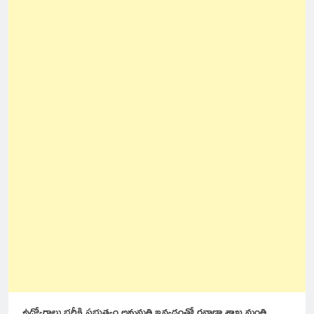
ఉద్యోగాలు భర్తీకి ప్రభుత్వం అనుమతి ఇవ్వడంతో రవాణా శాఖ మంత్రి