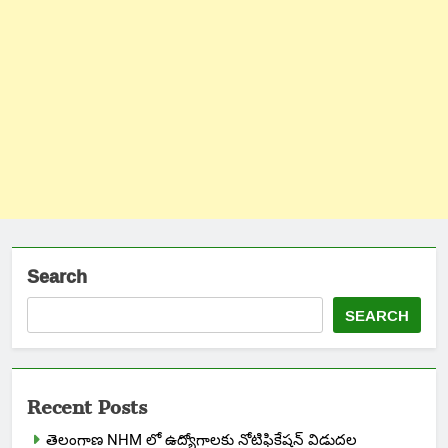
Search
SEARCH
Recent Posts
తెలంగాణ NHM లో ఉద్యోగాలకు నోటిఫికేషన్ విడుదల