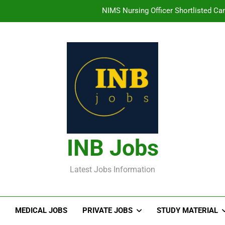
తిరుమల తిరుపతి దేవస్థానం సంస్థలో ఉద్యోగ
హైదరాబాద్ లో ఉన్న TI
తెలంగా
NIMS Nursing Officer Shortlisted Cand
తిరుమల తిరుపతి దేవస్థానం సంస్థలో ఉద్యోగ
హైదరాబాద్ లో ఉన్న TI
INB Jobs
Latest Jobs Information
MEDICAL JOBS
PRIVATE JOBS
STUDY MATERIAL