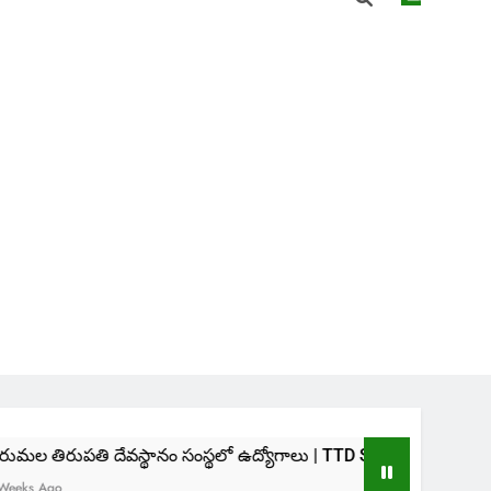
దేవస్థానం సంస్థలో ఉద్యోగాలు | TTD SVIMS Direct Recruitment 20