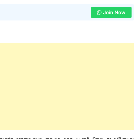
Join Now
తిస్తూ ఆర్థికశాఖ ముఖ్య కార్యదర్శి ఉత్తర్వులు జారీ చేశారు. ఈ ఉద్యోగాలను