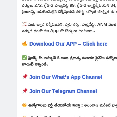
నర్సులు 272, గ్రేడ్-2 ఫార్మాసిస్ట్ 99, గ్రేడ్-2 ల్యాబ్జెక్నీషి
హైజనిస్ట్, ఆడియోమెట్రిక్ టెక్నీషియన్ పోస్టు ఒక్కోటి చొప్పున ఈ ఉద
మీరు ల్యాబ్ టెక్నీషియన్, స్టాఫ్ నర్స్, ఫార్మసీస్ట్, AN
తక్కువ ధరలో మా App లో కోర్సులు ఉంటాయి..
Download Our APP – Click here
ఫ్రెండ్స్ మీ వాట్సాప్ కి వివిధ ప్రభుత్వ మరియు ప్రైవేటు ఉద
జాయిన్ అవ్వండి.
Join Our What’s App Channel
Join Our Telegram Channel
ఉద్యోగాలను భర్తీ చేయబోయే సంస్థ :
తెలంగాణ మెడికల్ హెల్త్