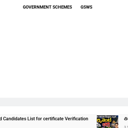
GOVERNMENT SCHEMES
GSWS
st for certificate Verification
తిరుమల తిరుపతి 
3 Weeks Ago