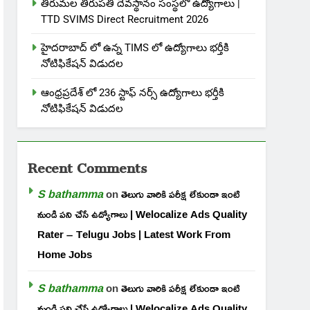
తిరుమల తిరుపతి దేవస్థానం సంస్థలో ఉద్యోగాలు |
TTD SVIMS Direct Recruitment 2026
హైదరాబాద్ లో ఉన్న TIMS లో ఉద్యోగాలు భర్తీకి
నోటిఫికేషన్ విడుదల
ఆంధ్రప్రదేశ్ లో 236 స్టాఫ్ నర్స్ ఉద్యోగాలు భర్తీకి
నోటిఫికేషన్ విడుదల
Recent Comments
S bathamma
on
తెలుగు వారికి పరీక్ష లేకుండా ఇంటి
నుండి పని చేసే ఉద్యోగాలు | Welocalize Ads Quality
Rater – Telugu Jobs | Latest Work From
Home Jobs
S bathamma
on
తెలుగు వారికి పరీక్ష లేకుండా ఇంటి
నుండి పని చేసే ఉద్యోగాలు | Welocalize Ads Quality