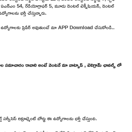
యన్ 34, ఏఎన్ఎం 54, రేడియోగ్రాఫర్ 5, మూడు డెంటల్ టెక్నీషియన్, డెంటల్
్యోగాలను భర్తీ చేస్తున్నారు.
M వంటి ఉద్యోగాలకు ప్రిపేర్ అవుతుంటే మా APP Download చేసుకోండి..
్యోగాల సమాచారం రావాలి అంటే వెంటనే మా వాట్సాప్ , టెలిగ్రామ్ ఛానల్స్ లో
 సర్వీసెస్ రిక్రూట్మెంట్ బోర్డు ఈ ఉద్యోగాలను భర్తీ చేస్తుంది.