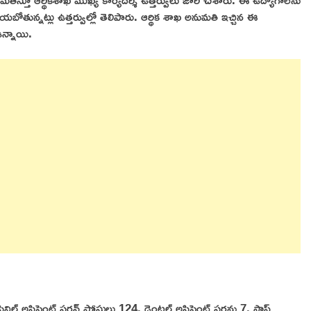
తీ చేయబోతున్నట్లు ఉత్తర్వుల్లో తెలిపారు. ఆర్థిక శాఖ అనుమతి ఇచ్చిన ఈ
న్నాయి.
 అసిస్టెంట్ సర్జన్ పోస్టులు 124, డెంటల్ అసిస్టెంట్ సర్జన్లు 7, స్టాఫ్