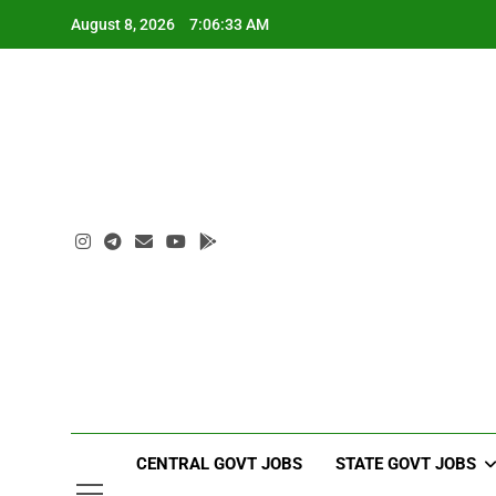
Skip
August 8, 2026
7:06:34 AM
to
content
CENTRAL GOVT JOBS
STATE GOVT JOBS