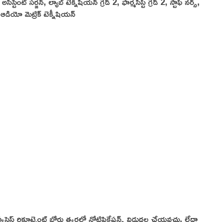
సిస్టెంట్ సర్జన్, ల్యాబ్ టెక్నీషియన్ గ్రేడ్ 2, ఫార్మసిస్ట్ గ్రేడ్ 2, స్టాఫ్ నర్స్,
ఆడియో మెట్రిక్ టెక్నీషియన్
సెస్ రిక్రూట్మెంట్ బోర్డు త్వరలో నోటిఫికేషన్స్ విడుదల చేయవచ్చు. లేదా