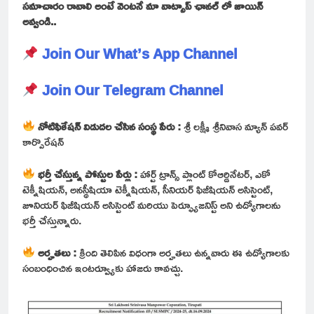
సమాచారం రావాలి అంటే వెంటనే మా వాట్సాప్ ఛానల్ లో జాయిన్
అవ్వండి..
Join Our What’s App Channel
Join Our Telegram Channel
నోటిఫికేషన్ విడుదల చేసిన సంస్థ పేరు :
శ్రీ లక్ష్మీ శ్రీనివాస మ్యాన్ పవర్
కార్పొరేషన్
భర్తీ చేస్తున్న పోస్టుల పేర్లు :
హార్ట్ ట్రాన్స్ ప్లాంట్ కోఆర్డినేటర్, ఎకో
టెక్నీషియన్, అనస్థీషియా టెక్నీషియన్, సీనియర్ ఫిజీషియన్ అసిస్టెంట్,
జూనియర్ ఫిజీషియన్ అసిస్టెంట్ మరియు పెర్ఫ్యూజనిస్ట్ అని ఉద్యోగాలను
భర్తీ చేస్తున్నారు.
అర్హతలు :
క్రింది తెలిపిన విధంగా అర్హతలు ఉన్నవారు ఈ ఉద్యోగాలకు
సంబంధించిన ఇంటర్వ్యూకు హాజరు కావచ్చు.