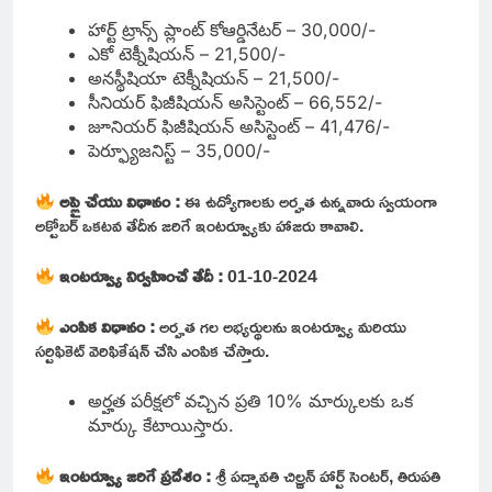
హార్ట్ ట్రాన్స్ ప్లాంట్ కోఆర్డినేటర్ – 30,000/-
ఎకో టెక్నీషియన్ – 21,500/-
అనస్థీషియా టెక్నీషియన్ – 21,500/-
సీనియర్ ఫిజీషియన్ అసిస్టెంట్ – 66,552/-
జూనియర్ ఫిజీషియన్ అసిస్టెంట్ – 41,476/-
పెర్ఫ్యూజనిస్ట్ – 35,000/-
అప్లై చేయు విధానం :
ఈ ఉద్యోగాలకు అర్హత ఉన్నవారు స్వయంగా
అక్టోబర్ ఒకటవ తేదీన జరిగే ఇంటర్వ్యూకు హాజరు కావాలి.
ఇంటర్వ్యూ నిర్వహించే తేదీ :
01-10-2024
ఎంపిక విధానం :
అర్హత గల అభ్యర్థులను ఇంటర్వ్యూ మరియు
సర్టిఫికెట్ వెరిఫికేషన్ చేసి ఎంపిక చేస్తారు.
అర్హత పరీక్షలో వచ్చిన ప్రతి 10% మార్కులకు ఒక
మార్కు కేటాయిస్తారు.
ఇంటర్వ్యూ జరిగే ప్రదేశం :
శ్రీ పద్మావతి చిల్డ్రన్ హార్ట్ సెంటర్, తిరుపతి