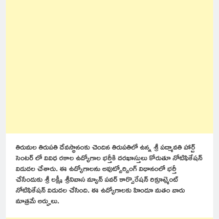
తిరుమల తిరుపతి దేవస్థానంకు చెందిన తిరుపతిలో ఉన్న శ్రీ పద్మావతి హార్ట్
సెంటర్ లో వివిధ రకాల ఉద్యోగాల భర్తీకి దరఖాస్తులు కోరుతూ నోటిఫికేషన్
విడుదల చేశారు. ఈ ఉద్యోగాలను అవుట్సోర్సింగ్ విధానంలో భర్తీ
చేసేందుకు శ్రీ లక్ష్మీ శ్రీనివాస మ్యాన్ పవర్ కార్పొరేషన్ రిక్రూట్మెంట్
నోటిఫికేషన్ విడుదల చేసింది. ఈ ఉద్యోగాలకు హిందూ మతం వారు
మాత్రమే అర్హులు.