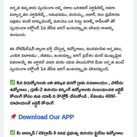
అర్హత ఉన్నవారు స్వయంగా అన్ని రకాల ఒరిజినల్ సర్టిఫికెట్స్ అనగా
విద్యార్హతల సర్టిఫికెట్స్ , అనుభవము, వయస్సు, ఆధార్, కుల ధ్రువీకరణ
పత్రము వంటి డాక్యుమెంట్స్ మరియు ఒక సెట్టు జిరాక్స్ కాపీలతో తో
స్వయంగా అక్టోబర్ 1వ తేదీన జరిగే ఇంటర్వ్యూకు హాజరు కావాల్సి
ఉంటుంది.
ఈ నోటిఫికేషన్ ద్వారా భర్తీ చేస్తున్న ఉద్యోగాలు, ఉండవలసిన అర్హతలు,
ఎంపిక విధానము , జీతము, ఇంటర్వ్యూ జరిగే ప్రదేశం వంటి ముఖ్యమైన
వివరాలన్నీ ఈ ఆర్టికల్ చివరి వరకు చదివి తెలుసుకొని మీకు అర్హత ఉంటే
స్వయంగా అక్టోబర్ 1వ తేదీన జరిగే ఇంటర్వ్యూకు హాజరవ్వండి.
పేద నిరుద్యోగులకు అతి తక్కువ ధరలో గ్రామ సచివాలయం , పోలీసు
ఉద్యోగాలు , గ్రూప్-2 మరియు నర్సింగ్ ఉద్యోగాలకు సంబంధించిన ఆన్లైన్
కోచింగ్ కోసం మన యాప్ ని డౌన్లోడ్ చేసుకోండి . కేవలము 499/-
రూపాయలకే ఆన్లైన్ కోచింగ్
Download Our APP
మీ వాట్సాప్ / టెలిగ్రామ్ కి వివిధ ప్రభుత్వ మరియు ప్రైవేటు ఉద్యోగాలు