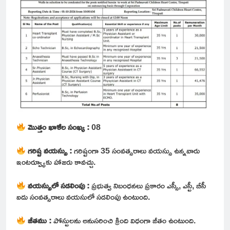
మొత్తం ఖాళీల సంఖ్య :
08
గరిష్ట
వయస్సు :
గరిష్టంగా 35 సంవత్సరాలు వయస్సు ఉన్నవారు
ఇంటర్వ్యూకు హాజరు కావచ్చు.
వయస్సులో సడలింపు :
ప్రభుత్వ నిబంధనలు ప్రకారం ఎస్సీ, ఎస్టీ, బీసీ
ఐదు సంవత్సరాలు వయసులో సడలింపు ఉంటుంది.
జీతము :
పోస్టులను అనుసరించి క్రింది విధంగా జీతం ఉంటుంది.