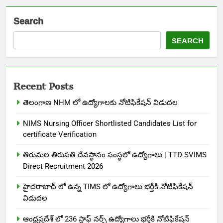
Search
SEARCH
Recent Posts
తెలంగాణ NHM లో ఉద్యోగాలకు నోటిఫికేషన్ విడుదల
NIMS Nursing Officer Shortlisted Candidates List for
certificate Verification
తిరుమల తిరుపతి దేవస్థానం సంస్థలో ఉద్యోగాలు | TTD SVIMS
Direct Recruitment 2026
హైదరాబాద్ లో ఉన్న TIMS లో ఉద్యోగాలు భర్తీకి నోటిఫికేషన్
విడుదల
ఆంధ్రప్రదేశ్ లో 236 స్టాఫ్ నర్స్ ఉద్యోగాలు భర్తీకి నోటిఫికేషన్