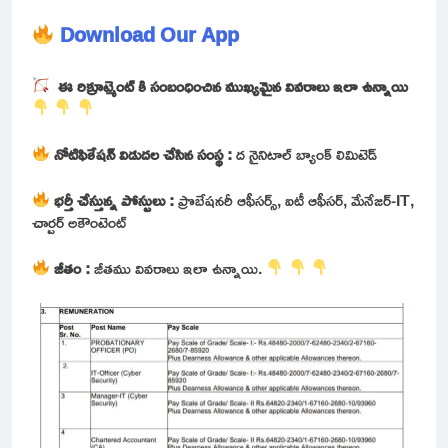
Download Our App
ఈ రిక్రూట్మెంట్ కి సంబంధించిన ముఖ్యమైన వివరాలు ఇలా ఉన్నాయి
నోటిఫికేషన్ విడుదల చేసిన సంస్థ :
ద నైనిటాల్ బ్యాంక్ లిమిటెడ్
భర్తీ చేస్తున్న పోస్టులు :
ప్రొబేషనరీ ఆఫీసర్స్, ఐటీ ఆఫీసర్, మేనేజర్-IT,
చార్టర్ అకౌంటెంట్
జీతం :
జీతము వివరాలు ఇలా ఉన్నాయి.