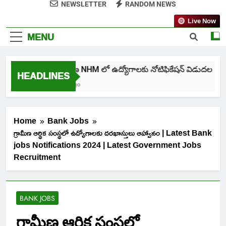
NEWSLETTER
RANDOM NEWS
Live Now
MENU
తెలంగాణ NHM లో ఉద్యోగాలకు నోటిఫికేషన్ విడుదల
HEADLINES
7 Days Ago
Home
Bank Jobs
గ్రామీణ ఆర్థిక సంస్థలో ఉద్యోగాలకు దరఖాస్తులు ఆహ్వానం | Latest Bank
jobs Notifications 2024 | Latest Government Jobs
Recruitment
BANK JOBS
గ్రామీణ ఆర్థిక సంస్థలో