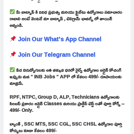
మీ వాట్సాప్ కి వివిధ ప్రభుత్వ మరియు ప్రైవేటు ఉద్యోగాలు సమాచారం
రావాలి అంటే వెంటనే మా వాట్సాప్ , టెలిగ్రామ్ ఛానల్స్ లో జాయిన్
అవ్వండి.
Join Our What’s App Channel
Join Our Telegram Channel
పేద నిరుద్యోగులకు అతి తక్కువ ధరలో రైల్వే ఉద్యోగాల ఆన్లైన్ కోచింగ్
ఇప్పుడు మన “ INB Jobs “ APP లో కేవలం 499/- రూపాయలకు
మాత్రమే.
RPF, NTPC, Group D, ALP, Technicians ఉద్యోగాలకు
సిలబస్ ప్రకారం ఆన్లైన్ Classes మరియు ప్రాక్టీస్ టెస్ట్ లతో పూర్తి కోర్స్ –
499/- Only.
బ్యాంక్ , SSC MTS, SSC CGL, SSC CHSL ఉద్యోగాల పూర్తి
కోర్సులు కూడా కేవలం 499/-