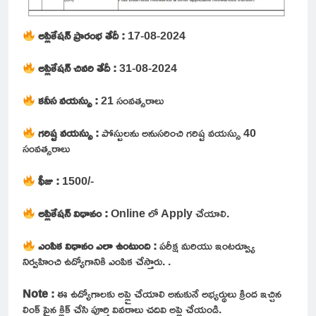
అప్లికేషన్ ప్రారంభ తేదీ :
17-08-2024
అప్లికేషన్ చివరి తేదీ :
31-08-2024
కనీస వయస్సు :
21 సంవత్సరాలు
గరిష్ట వయస్సు :
పోస్టులను అనుసరించి గరిష్ట వయస్సు 40
సంవత్సరాలు
ఫీజు :
1500/-
అప్లికేషన్ విధానం :
Online లో Apply చేయాలి.
ఎంపిక విధానం ఎలా ఉంటుంది :
పరీక్ష మరియు ఇంటర్వ్యూ
నిర్వహించి ఉద్యోగానికి ఎంపిక చేస్తారు. .
Note :
ఈ ఉద్యోగాలకు అప్లై చేయాలి అనుకునే అభ్యర్థులు క్రింద ఇచ్చిన
లింక్ పైన క్లిక్ చేసి పూర్తి వివరాలు చదివి అప్లై చేయండి.