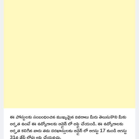
ఈ పోస్టులకు సంబంధించిన ముఖ్యమైన వివరాలు మీరు తెలుసుకొని మీకు
అర్హత ఉంటే ఈ ఉద్యోగాలకు ఆన్లైన్ లో అప్లై చేయండి. ఈ ఉద్యోగాలకు
అర్హత కలిగిన వారు తమ దరఖాస్తులను ఆన్లైన్ లో ఆగస్టు 17 నుండి ఆగస్టు
31వ తేదీ లోపు అప్లై చేయవచ్చు.