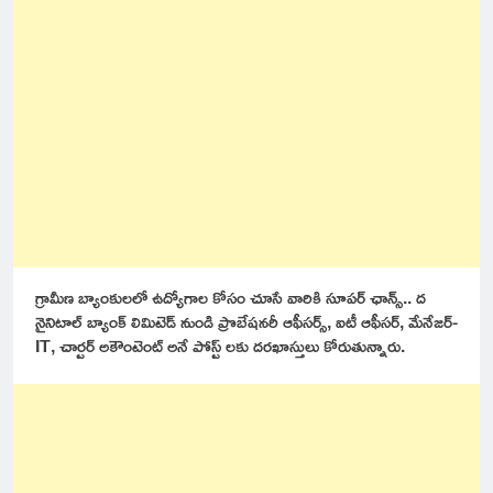
గ్రామీణ బ్యాంకులలో ఉద్యోగాల కోసం చూసే వారికి సూపర్ ఛాన్స్.. ద
నైనిటాల్ బ్యాంక్ లిమిటెడ్ నుండి ప్రొబేషనరీ ఆఫీసర్స్, ఐటీ ఆఫీసర్, మేనేజర్-
IT, చార్టర్ అకౌంటెంట్ అనే పోస్ట్ లకు దరఖాస్తులు కోరుతున్నారు.