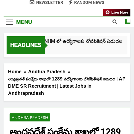
NEWSLETTER
RANDOM NEWS
Live Now
MENU
తెలంగాణ NHM లో ఉద్యోగాలకు నోటిఫికేషన్ విడుదల
HEADLINES
6 Days Ago
Home
Andhra Pradesh
ఆంధ్రప్రదేశ్ సంక్షేమ శాఖలో 1289 ఉద్యోగాలకు నోటిఫికేషన్ విడుదల | AP
DME SR Recruitment | Latest Jobs in
Andhrapradesh
ANDHRA PRADESH
ఆంధ్రప్రదేశ్ సంక్షేమ శాఖలో 1289