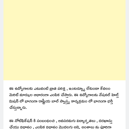
ఈ ఉద్యోగాలకు ఎటువంటి వ్రాత పరిక్ష , ఇంటర్వ్యూ లేకుండా కేవలం
మెరిట్ మార్కుల ఆధారంగా ఎంపిక చేస్తారు. ఈ ఉద్యోగాలను నేషనల్ హెల్త్
మిషన్ లో భాగంగా రాష్ట్రీయ బాల్ స్వాస్త్య కార్యక్రమం లో భాగంగా భర్తీ
చేస్తున్నారు.
ఈ నోటిఫికేషన్ కి సంబంధించి , అవసరమగు విద్యార్హతలు , దరఖాస్తు
చేయు విధానం , ఎంపిక విధానం మొదలగు అన్ని అంశాలు ను పూర్తిగా