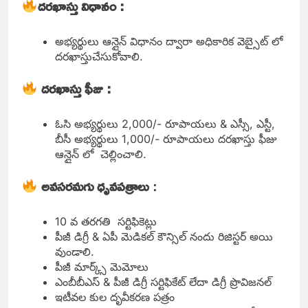
దరఖాస్తు విధానం :
అభ్యర్థులు ఆన్లైన్ విధానం ద్వారా అధికారిక వెబ్సైట్ లో
దరఖాస్తుచేసుకోవాలి.
దరఖాస్తు ఫీజు :
ఓసి అభ్యర్థులు 2,000/- రూపాయలు & ఎస్సీ, ఎస్టీ,
బీసీ అభ్యర్థులు 1,000/- రూపాయలు దరఖాస్తు ఫీజు
ఆన్లైన్ లో చెల్లించాలి.
అవసరమగు ధృవపత్రాలు
:
10 వ తరగతి సర్టిఫికెట్లు
పీజీ డిగ్రీ & ఏపీ మెడికల్ కౌన్సిల్ నందు రిజిస్టర్ అయి
వుండాలి.
పీజీ మార్క్స్ మెమోలు
ఎంబీబీఎస్ & పీజీ డిగ్రీ సర్టిఫికేట్ లేదా డిగ్రీ ప్రొవిజనల్
ఇటీవల కుల దృవీకరణ పత్రం