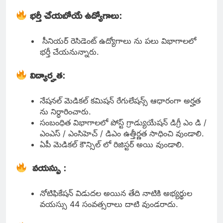
భర్తీ చేయబోయే ఉద్యోగాలు
:
సీనియర్ రెసిడెంట్ ఉద్యోగాలు ను పలు విభాగాలలో
భర్తీ చేయనున్నారు.
విద్యార్హత
:
నేషనల్ మెడికల్ కమిషన్ రేగులేషన్స్ ఆధారంగా అర్హత
ను నిర్ధారించారు.
సంబంధిత విభాగాలలో పోస్ట్ గ్రాడ్యుయేషన్ డిగ్రీ ఎం డి /
ఎంఎస్ / ఎంసిహెచ్ / డిఎం ఉత్తీర్ణత సాధించి వుండాలి.
ఏపీ మెడికల్ కౌన్సిల్ లో రిజిస్టర్ అయి వుండాలి.
వయస్సు
:
నోటిఫికేషన్ విడుదల అయిన తేది నాటికి అభ్యర్థుల
వయస్సు 44 సంవత్సరాలు దాటి వుండరాదు.