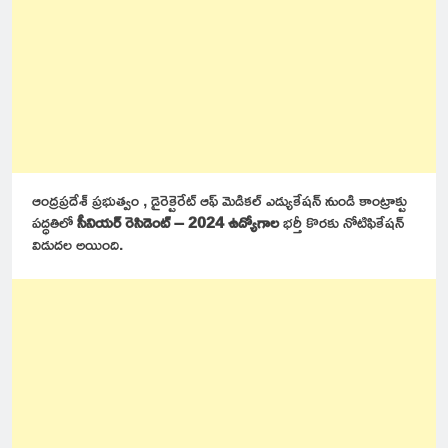
ఆంద్రప్రదేశ్ ప్రభుత్వం , డైరెక్టెరేట్ ఆఫ్ మెడికల్ ఎడ్యుకేషన్ నుండి కాంట్రాక్టు
పద్ధతిలో
సీనియర్ రెసిడెంట్ – 2024 ఉద్యోగాల
భర్తీ కొరకు నోటిఫికేషన్
విడుదల అయింది.