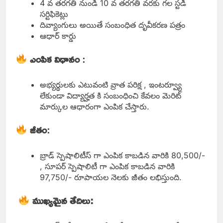
4 వ తరగతి నుండి 10 వ తరగతి వరకు గల స్టడీ
సర్టిఫికెట్లు
దివ్యాంగులు అయితే సంబంధిత దృవీకరణ పత్రం
ఆధార్ కార్డు
ఎంపిక విధానం
:
అభ్యర్థులకు ఎటువంటి వ్రాత పరిక్ష , ఇంటర్వ్యూ
లేకుండా విద్యార్హత కి సంబంధించి కేవలం మెరిట్
మార్కుల ఆధారంగా ఎంపిక చేస్తారు.
జీతం
:
బ్రాడ్ స్పెషాలిటీస్ గా ఎంపిక కాబడిన వారికి 80,500/-
, సూపర్ స్పెషాలిటీ గా ఎంపిక కాబడిన వారికి
97,750/- రూపాయల నెలకు జీతం లభిస్తుంది.
ముఖ్యమైన తేదిలు: