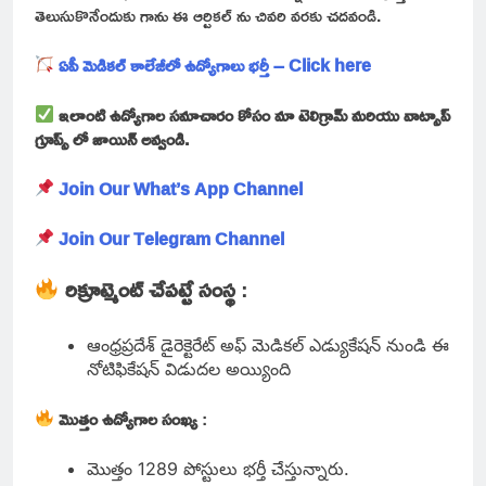
తెలుసుకొనేందుకు గాను ఈ ఆర్టికల్ ను చివరి వరకు చదవండి.
ఏపీ మెడికల్ కాలేజీలో ఉద్యోగాలు భర్తీ – Click here
ఇలాంటి ఉద్యోగాల సమాచారం కోసం మా టెలిగ్రామ్ మరియు వాట్సాప్
గ్రూప్స్ లో జాయిన్ అవ్వండి.
Join Our What’s App Channel
Join Our Telegram Channel
రిక్రూట్మెంట్ చేపట్టే సంస్థ
:
ఆంధ్రప్రదేశ్ డైరెక్టెరేట్ అఫ్ మెడికల్ ఎడ్యుకేషన్ నుండి ఈ
నోటిఫికేషన్ విడుదల అయ్యింది
మొత్తం ఉద్యోగాల సంఖ్య
:
మొత్తం 1289 పోస్టులు భర్తీ చేస్తున్నారు.