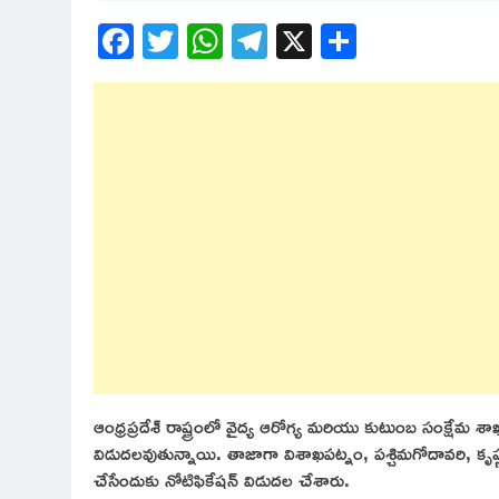
Facebook
Twitter
WhatsApp
Telegram
X
Share
ఆంధ్రప్రదేశ్ రాష్ట్రంలో వైద్య ఆరోగ్య మరియు కుటుంబ సంక్షేమ శాఖ
విడుదలవుతున్నాయి. తాజాగా విశాఖపట్నం, పశ్చిమగోదావరి, కృష్
చేసేందుకు నోటిఫికేషన్ విడుదల చేశారు.