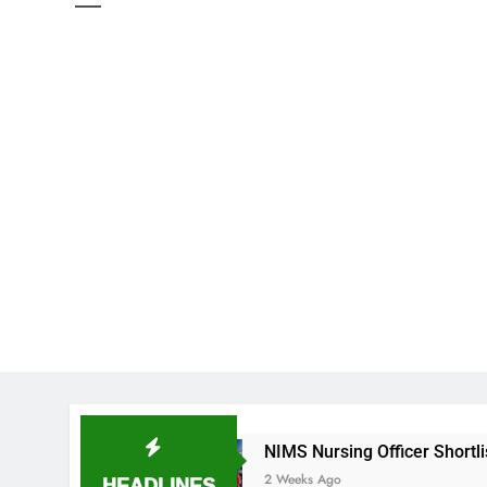
ల
NIMS Nursing Officer Shortlisted Candidates L
HEADLINES
2 Weeks Ago