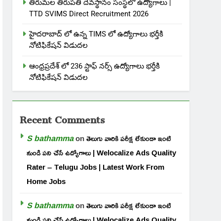
తిరుమల తిరుపతి దేవస్థానం సంస్థలో ఉద్యోగాలు |
TTD SVIMS Direct Recruitment 2026
హైదరాబాద్ లో ఉన్న TIMS లో ఉద్యోగాలు భర్తీకి
నోటిఫికేషన్ విడుదల
ఆంధ్రప్రదేశ్ లో 236 స్టాఫ్ నర్స్ ఉద్యోగాలు భర్తీకి
నోటిఫికేషన్ విడుదల
Recent Comments
S bathamma
on
తెలుగు వారికి పరీక్ష లేకుండా ఇంటి
నుండి పని చేసే ఉద్యోగాలు | Welocalize Ads Quality
Rater – Telugu Jobs | Latest Work From
Home Jobs
S bathamma
on
తెలుగు వారికి పరీక్ష లేకుండా ఇంటి
నుండి పని చేసే ఉద్యోగాలు | Welocalize Ads Quality