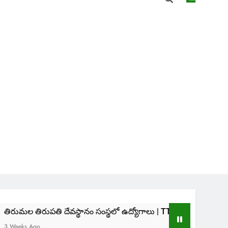
 దేవస్థానం సంస్థలో ఉద్యోగాలు | TTD SVIMS Direct Recruitment 2