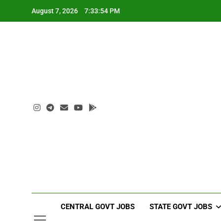
Skip
August 7, 2026
7:33:55 PM
to
content
CENTRAL GOVT JOBS
STATE GOVT JOBS