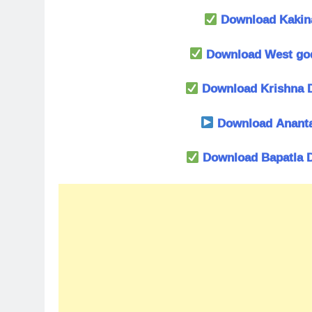
Download Kakina
Download West goda
Download Krishna Di
Download Anantap
Download Bapatla Di