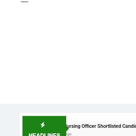
NIMS Nursing Officer Shortlisted Candidates List for cert
HEADLINES
2 Weeks Ago