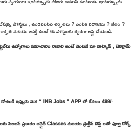
ిగిన వారు స్వయంగా ఇంటర్వ్యూకు హాజరు కావలసి ఉంటుంది. ఇంటర్వ్యూను
స్తున్న పోస్టులు , ఉండవలసిన అర్హతలు ? ఎంపిక విధానము ? జీతం ?
అర్హత మరియు ఆసక్తి ఉంటే ఈ పోస్టులకు త్వరగా అప్లై చేయండి.
ేటు ఉద్యోగాలు సమాచారం రావాలి అంటే వెంటనే మా వాట్సాప్ , టెలిగ్రామ్
న్లైన్ కోచింగ్ ఇప్పుడు మన “ INB Jobs “ APP లో కేవలం 499/-
ప్రకారం ఆన్లైన్ Classes మరియు ప్రాక్టీస్ టెస్ట్ లతో పూర్తి కోర్స్