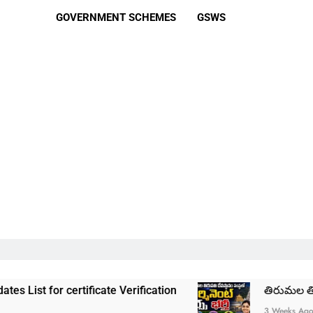
GOVERNMENT SCHEMES
GSWS
ificate Verification
తిరుమల తిరుపతి దేవస్థానం 
3 Weeks Ago