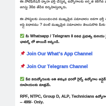
ఈ నోటిఫికేషన్ ద్వారా భర్తీ చేస్తున్న ఉద్యోగాలకు అర్హత కల
ఆగస్టు 30వ తేదీన నిర్వహిస్తున్నారు.
ఈ పోస్టులకు సంబంధించిన ముఖ్యమైన సమాచారం అనగా భర్తీ చే
అప్లై విధానము ? వంటి ముఖ్యమైన సమాచారం తెలుసుకొని మీకు 
మీ Whatsapp / Telegram కి వివిధ ప్రభుత్వ మరియు ప్రైవ
ఛానల్స్ లో జాయిన్ అవ్వండి.
Join Our What’s App Channel
Join Our Telegram Channel
పేద నిరుద్యోగులకు అతి తక్కువ ధరలో రైల్వే ఉద్యోగాల ఆ
రూపాయలకు మాత్రమే.
RPF, NTPC, Group D, ALP, Technicians ఉద్యోగాలకు సిలబస్ 
– 499/- Only.