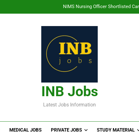
తిరుమల తిరుపతి దేవస్థానం సంస్థలో ఉద్యోగ
హైదరాబాద్ లో ఉన్న TI
తెలంగా
NIMS Nursing Officer Shortlisted Cand
తిరుమల తిరుపతి దేవస్థానం సంస్థలో ఉద్యోగ
హైదరాబాద్ లో ఉన్న TI
INB Jobs
Latest Jobs Information
MEDICAL JOBS
PRIVATE JOBS
STUDY MATERIAL