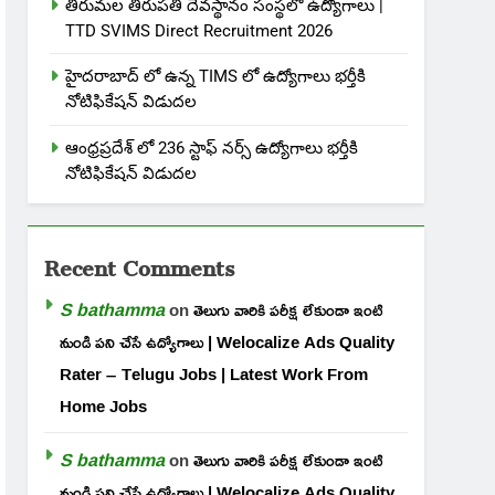
తిరుమల తిరుపతి దేవస్థానం సంస్థలో ఉద్యోగాలు |
TTD SVIMS Direct Recruitment 2026
హైదరాబాద్ లో ఉన్న TIMS లో ఉద్యోగాలు భర్తీకి
నోటిఫికేషన్ విడుదల
ఆంధ్రప్రదేశ్ లో 236 స్టాఫ్ నర్స్ ఉద్యోగాలు భర్తీకి
నోటిఫికేషన్ విడుదల
Recent Comments
S bathamma
on
తెలుగు వారికి పరీక్ష లేకుండా ఇంటి
నుండి పని చేసే ఉద్యోగాలు | Welocalize Ads Quality
Rater – Telugu Jobs | Latest Work From
Home Jobs
S bathamma
on
తెలుగు వారికి పరీక్ష లేకుండా ఇంటి
నుండి పని చేసే ఉద్యోగాలు | Welocalize Ads Quality