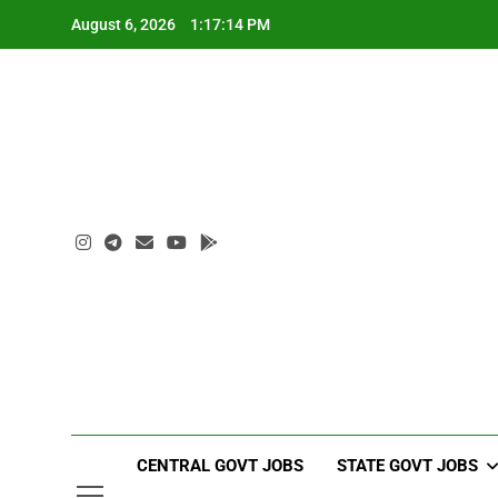
Skip
August 6, 2026
1:17:15 PM
to
content
CENTRAL GOVT JOBS
STATE GOVT JOBS