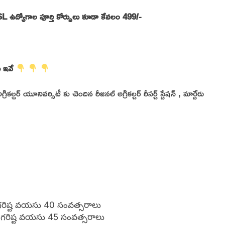
ద్యోగాల పూర్తి కోర్సులు కూడా కేవలం 499/-
ు ఇవే
రికల్చర్ యూనివర్సిటీ కు చెందిన రీజనల్ అగ్రికల్చర్ రీసర్చ్ స్టేషన్ , మార్టేరు
 గరిష్ట వయసు 40 సంవత్సరాలు
 గరిష్ట వయసు 45 సంవత్సరాలు