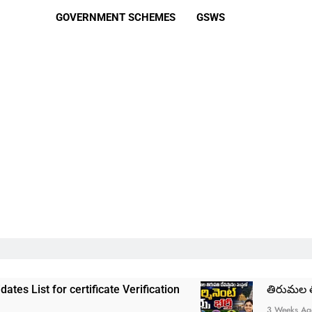
GOVERNMENT SCHEMES
GSWS
tificate Verification
తిరుమల తిరుపతి దేవస్థానం
3 Weeks Ago