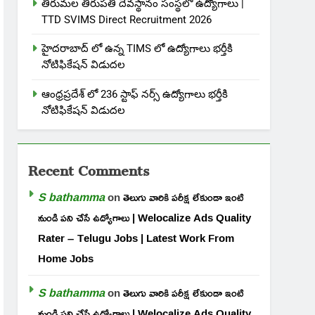
తిరుమల తిరుపతి దేవస్థానం సంస్థలో ఉద్యోగాలు |
TTD SVIMS Direct Recruitment 2026
హైదరాబాద్ లో ఉన్న TIMS లో ఉద్యోగాలు భర్తీకి
నోటిఫికేషన్ విడుదల
ఆంధ్రప్రదేశ్ లో 236 స్టాఫ్ నర్స్ ఉద్యోగాలు భర్తీకి
నోటిఫికేషన్ విడుదల
Recent Comments
S bathamma
on
తెలుగు వారికి పరీక్ష లేకుండా ఇంటి
నుండి పని చేసే ఉద్యోగాలు | Welocalize Ads Quality
Rater – Telugu Jobs | Latest Work From
Home Jobs
S bathamma
on
తెలుగు వారికి పరీక్ష లేకుండా ఇంటి
నుండి పని చేసే ఉద్యోగాలు | Welocalize Ads Quality