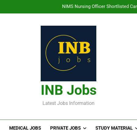
తిరుమల తిరుపతి దేవస్థానం సంస్థలో ఉద్యోగ
హైదరాబాద్ లో ఉన్న TI
తెలంగా
NIMS Nursing Officer Shortlisted Cand
తిరుమల తిరుపతి దేవస్థానం సంస్థలో ఉద్యోగ
హైదరాబాద్ లో ఉన్న TI
INB Jobs
Latest Jobs Information
MEDICAL JOBS
PRIVATE JOBS
STUDY MATERIAL