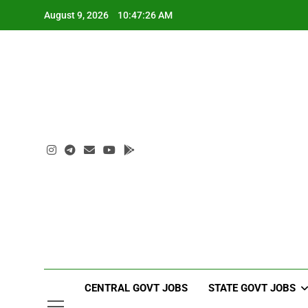
Skip
August 9, 2026
10:47:27 AM
to
content
CENTRAL GOVT JOBS
STATE GOVT JOBS