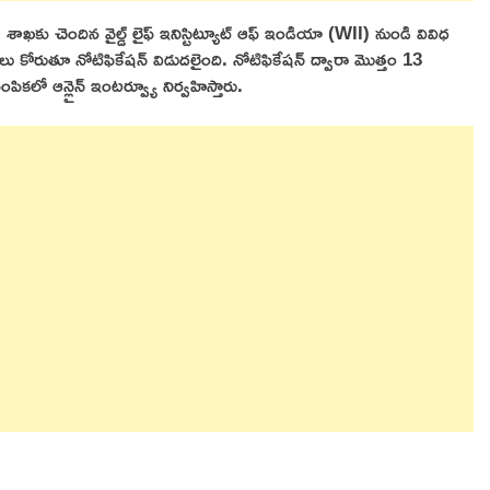
ాఖకు చెందిన వైల్డ్ లైఫ్ ఇనిస్టిట్యూట్ ఆఫ్ ఇండియా (WII) నుండి వివిధ
ులు కోరుతూ నోటిఫికేషన్ విడుదలైంది. నోటిఫికేషన్ ద్వారా మొత్తం 13
ఎంపికలో ఆన్లైన్ ఇంటర్వ్యూ నిర్వహిస్తారు.