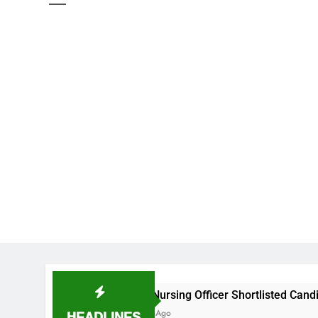
NIMS Nursing Officer Shortlisted Candidates List for cer
HEADLINES
2 Weeks Ago