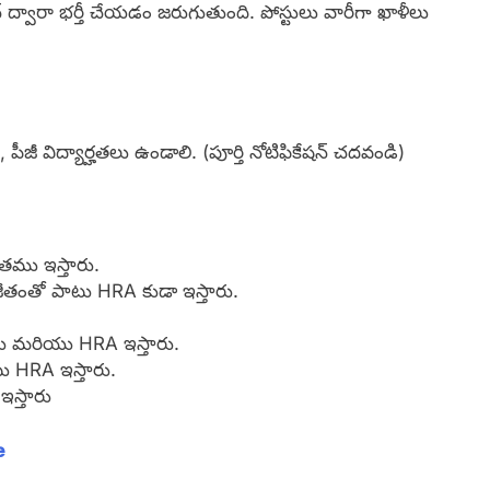
న్ ద్వారా భర్తీ చేయడం జరుగుతుంది. పోస్టులు వారీగా ఖాళీలు
ీ , పీజీ విద్యార్హతలు ఉండాలి. (పూర్తి నోటిఫికేషన్ చదవండి)
ీతము ఇస్తారు.
 జీతంతో పాటు HRA కుడా ఇస్తారు.
తము మరియు HRA ఇస్తారు.
ాటు HRA ఇస్తారు.
ఇస్తారు
e