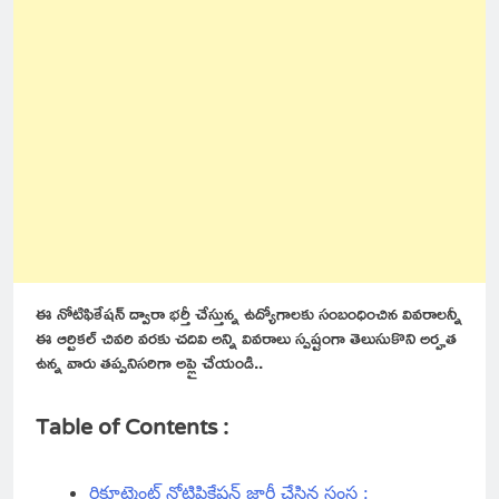
ఈ నోటిఫికేషన్ ద్వారా భర్తీ చేస్తున్న ఉద్యోగాలకు సంబంధించిన వివరాలన్నీ
ఈ ఆర్టికల్ చివరి వరకు చదివి అన్ని వివరాలు స్పష్టంగా తెలుసుకొని అర్హత
ఉన్న వారు తప్పనిసరిగా అప్లై చేయండి..
Table of Contents :
రిక్రూట్మెంట్ నోటిఫికేషన్ జారీ చేసిన సంస్థ :