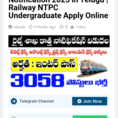
Railway NTPC
Undergraduate Apply Online
0
Inbjobs
9 Months Ago
1 Mins
Join Now
Telegram Channel