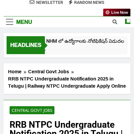
NEWSLETTER
RANDOM NEWS
Live Now
MENU
తెలంగాణ NHM లో ఉద్యోగాలకు నోటిఫికేషన్ విడుదల
HEADLINES
6 Days Ago
Home
Central Govt Jobs
RRB NTPC Undergraduate Notification 2025 in
Telugu | Railway NTPC Undergraduate Apply Online
CENTRAL GOVT JOBS
RRB NTPC Undergraduate
Notification 2025 in Telugu |