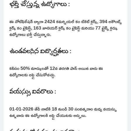
భర్తీ చేస్తున్న ఉద్యోగాలు :
ఈ నోటిఫికేషన్ ద్వారా 2424 కమర్షియల్ కం టికెట్ క్లర్క్, 394 అకౌంట్స్
క్లర్క్ కం టైపిస్ట్, 163 జూనియర్ క్లర్క్ కం టైపిస్ట్ మరియు 77 ట్రైన్స్ క్లర్కు
ఉద్యోగాలు భర్తీ చేస్తున్నారు.
ఉండవలసిన విద్యార్హతలు :
కనీసం 50% మార్కులతో 12వ తరగతి పాస్ అయిన వారు ఈ
ఉద్యోగాలకు అప్లై చేసుకోవచ్చు.
వయస్సు వివరాలు :
01-01-2026 తేదీ నాటికి 18 నుండి 30 సంవత్సరాల మధ్య వయస్సు
ఉన్నవారు ఈ ఉద్యోగాలకి అప్లై చేయుటకు అర్హులు.