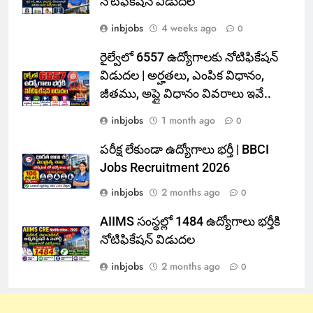
నోటిఫికేషన్ విడుదల
inbjobs
4 weeks ago
0
రైల్వేలో 6557 ఉద్యోగాలకు నోటిఫికేషన్
విడుదల | అర్హతలు, ఎంపిక విధానం,
జీతము, అప్లై విధానం వివరాలు ఇవే..
inbjobs
1 month ago
0
పరీక్ష లేకుండా ఉద్యోగాలు భర్తీ | BBCI
Jobs Recruitment 2026
inbjobs
2 months ago
0
AIIMS సంస్థల్లో 1484 ఉద్యోగాలు భర్తీకి
నోటిఫికేషన్ విడుదల
inbjobs
2 months ago
0