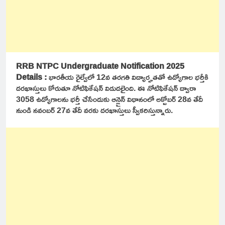
RRB NTPC Undergraduate Notification 2025
Details :
భారతీయ రైల్వేలో 12వ తరగతి విద్యార్హతతో ఉద్యోగాల భర్తీకి
దరఖాస్తులు కోరుతూ నోటిఫికేషన్ విడుదలైంది. ఈ నోటిఫికేషన్ ద్వారా
3058 ఉద్యోగాలను భర్తీ చేసేందుకు ఆన్లైన్ విధానంలో అక్టోబర్ 28వ తేదీ
నుండి నవంబర్ 27వ తేదీ వరకు దరఖాస్తులు స్వీకరిస్తున్నారు.