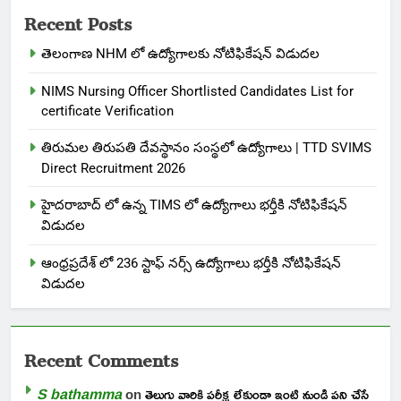
Recent Posts
తెలంగాణ NHM లో ఉద్యోగాలకు నోటిఫికేషన్ విడుదల
NIMS Nursing Officer Shortlisted Candidates List for
certificate Verification
తిరుమల తిరుపతి దేవస్థానం సంస్థలో ఉద్యోగాలు | TTD SVIMS
Direct Recruitment 2026
హైదరాబాద్ లో ఉన్న TIMS లో ఉద్యోగాలు భర్తీకి నోటిఫికేషన్
విడుదల
ఆంధ్రప్రదేశ్ లో 236 స్టాఫ్ నర్స్ ఉద్యోగాలు భర్తీకి నోటిఫికేషన్
విడుదల
Recent Comments
S bathamma
on
తెలుగు వారికి పరీక్ష లేకుండా ఇంటి నుండి పని చేసే