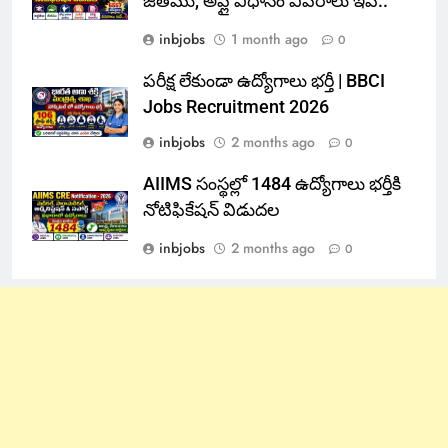
జీతము, అప్లై విధానం వివరాలు ఇవే..
inbjobs
1 month ago
0
పరీక్ష లేకుండా ఉద్యోగాలు భర్తీ | BBCI
Jobs Recruitment 2026
inbjobs
2 months ago
0
AIIMS సంస్థల్లో 1484 ఉద్యోగాలు భర్తీకి
నోటిఫికేషన్ విడుదల
inbjobs
2 months ago
0