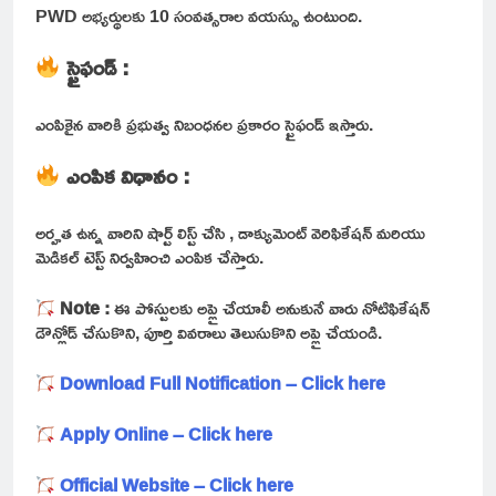
PWD అభ్యర్థులకు 10 సంవత్సరాల వయస్సు ఉంటుంది.
స్టైఫండ్ :
ఎంపికైన వారికి ప్రభుత్వ నిబంధనల ప్రకారం స్టైఫండ్ ఇస్తారు.
ఎంపిక విధానం :
అర్హత ఉన్న వారిని షార్ట్ లిస్ట్ చేసి , డాక్యుమెంట్ వెరిఫికేషన్ మరియు
మెడికల్ టెస్ట్ నిర్వహించి ఎంపిక చేస్తారు.
Note :
ఈ పోస్టులకు అప్లై చేయాలీ అనుకునే వారు నోటిఫికేషన్
డౌన్లోడ్ చేసుకొని, పూర్తి వివరాలు తెలుసుకొని అప్లై చేయండి.
Download Full Notification – Click here
Apply Online – Click here
Official Website – Click here