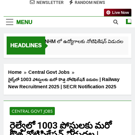
NEWSLETTER
RANDOM NEWS
Live Now
MENU
తెలంగాణ NHM లో ఉద్యోగాలకు నోటిఫికేషన్ విడుదల
HEADLINES
6 Days Ago
Home
Central Govt Jobs
రైల్వేలో 1003 పోస్టులకు మరో కొత్త నోటిఫికేషన్ విడుదల | Railway
New Recruitment 2025 | SECR Notification 2025
CENTRAL GOVT JOBS
రైల్వేలో 1003 పోస్టులకు మరో
కొత్త నోటిఫికేషన్ విడుదల |