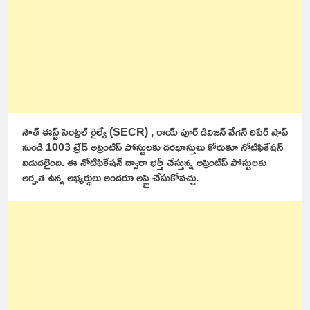
సౌత్ ఈస్ట్ సెంట్రల్ రైల్వే (SECR) , రాయ్ పూర్ డివిజన్ వేగన్ రిపేర్ షాప్
నుండి 1003 ట్రేడ్ అప్రెంటిస్ పోస్టులకు దరఖాస్తులు కోరుతూ నోటిఫికేషన్
విడుదలైంది. ఈ నోటిఫికేషన్ ద్వారా భర్తీ చేస్తున్న అప్రెంటిస్ పోస్టులకు
అర్హత ఉన్న అభ్యర్థులు అందరూ అప్లై చేసుకోవచ్చు.