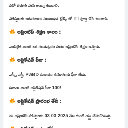
పదో తరగతి పాస్ అయ్యి ఉండాలి.
పోస్టులను అనుసరించి సంబంధిత ట్రేడ్స్ లో ITI పూర్తి చేసి ఉండాలి.
అప్రెంటిస్ శిక్షణ కాలం :
ఎంపికైన వారికి ఒక సంవత్సరం పాటు అప్రెంటిస్ శిక్షణ ఇస్తారు.
అప్లికేషన్ ఫీజు :
ఎస్సీ, ఎస్టీ, PwBD మరియు మహిళలకు ఫీజు లేదు.
మిగతా వారికి అప్లికేషన్ ఫీజు 100/-
అప్లికేషన్ ప్రారంభ తేదీ :
ఈ అప్రెంటిస్ పోస్టులకు 03-03-2025 తేది నుండి అప్లై చేసుకోవచ్చు.