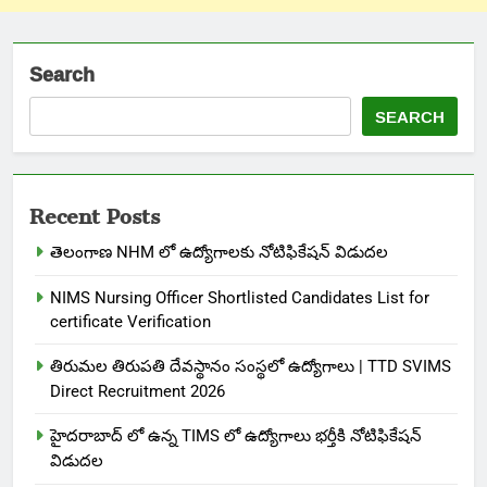
Search
SEARCH
Recent Posts
తెలంగాణ NHM లో ఉద్యోగాలకు నోటిఫికేషన్ విడుదల
NIMS Nursing Officer Shortlisted Candidates List for
certificate Verification
తిరుమల తిరుపతి దేవస్థానం సంస్థలో ఉద్యోగాలు | TTD SVIMS
Direct Recruitment 2026
హైదరాబాద్ లో ఉన్న TIMS లో ఉద్యోగాలు భర్తీకి నోటిఫికేషన్
విడుదల