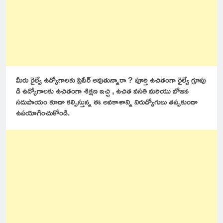
మీరు రైల్వే ఉద్యోగాలకు ప్రిపేర్ అవుతున్నారా ? పూర్తి ఉచితంగా రైల్వే గ్రూపు
డి ఉద్యోగాలకు ఉచితంగా శిక్షణ ఇచ్చి , ఉచిత వసతి మరియు బోజన
సదుపాయం కూడా కల్పిస్తున్న ఈ అవకాశాన్ని నిరుద్యోగులు తప్పకుండా
ఉపయోగించుకోండి.