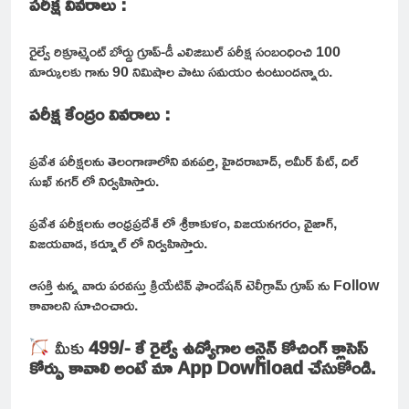
పరీక్ష వివరాలు :
రైల్వే రిక్రూట్మెంట్ బోర్డు గ్రూప్-డీ ఎలిజిబుల్ పరీక్ష సంబంధించి 100
మార్కులకు గాను 90 నిమిషాల పాటు సమయం ఉంటుందన్నారు.
పరీక్ష కేంద్రం వివరాలు :
ప్రవేశ పరీక్షలను తెలంగాణాలోని వనపర్తి, హైదరాబాద్, అమీర్ పేట్, దిల్
సుఖ్ నగర్ లో నిర్వహిస్తారు.
ప్రవేశ పరీక్షలను ఆంధ్రప్రదేశ్ లో శ్రీకాకుళం, విజయనగరం, వైజాగ్,
విజయవాడ, కర్నూల్ లో నిర్వహిస్తారు.
ఆసక్తి ఉన్న వారు పరవస్తు క్రియేటివ్ ఫౌండేషన్ టెలీగ్రామ్ గ్రూప్ ను Follow
కావాలని సూచించారు.
మీకు
499/- కే రైల్వే ఉద్యోగాల ఆన్లైన్ కోచింగ్ క్లాసెస్
కోర్సు కావాలి అంటే మా App Download చేసుకోండి.