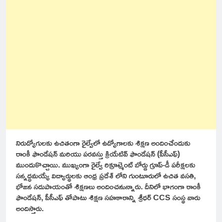
నిరుద్యోగులకు ఉచితంగా రైల్వేలో ఉద్యోగాలకు శిక్షణ అందించేందుకు
రాంకీ ఫౌండేషన్ మరియు పరవస్తు క్రియేటివ్ ఫౌండేషన్ (పీసీఎఫ్)
ముందుకొచ్చాయి. ముఖ్యంగా రైల్వే రిక్రూట్మెంట్ బోర్డు గ్రూప్-డీ పరీక్షలకు
సన్నద్ధమయ్యే విద్యార్థులకు ఆంధ్ర ప్రదేశ్ లోని గుంటూరులో ఉచిత వసతి,
భోజన సదుపాయంతో శిక్షణలు అందించనున్నారు. దీనిలో భాగంగా రాంకీ
ఫౌండేషన్, పీసీఎఫ్ తోపాటు శిక్షణ సహకారాన్ని శ్రీధర్ CCS సంస్థ వారు
అందిస్తారు.