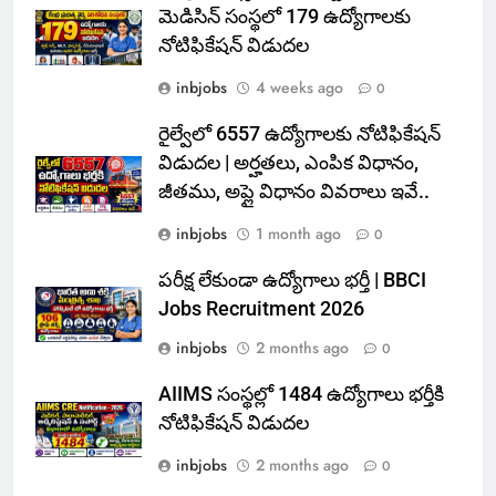
మెడిసిన్ సంస్థలో 179 ఉద్యోగాలకు
నోటిఫికేషన్ విడుదల
inbjobs
4 weeks ago
0
రైల్వేలో 6557 ఉద్యోగాలకు నోటిఫికేషన్
విడుదల | అర్హతలు, ఎంపిక విధానం,
జీతము, అప్లై విధానం వివరాలు ఇవే..
inbjobs
1 month ago
0
పరీక్ష లేకుండా ఉద్యోగాలు భర్తీ | BBCI
Jobs Recruitment 2026
inbjobs
2 months ago
0
AIIMS సంస్థల్లో 1484 ఉద్యోగాలు భర్తీకి
నోటిఫికేషన్ విడుదల
inbjobs
2 months ago
0