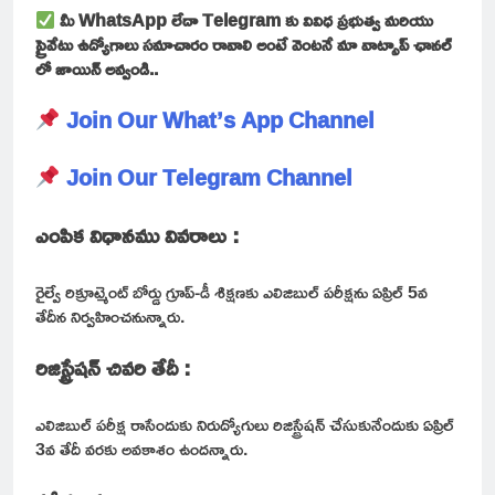
మీ WhatsApp లేదా Telegram కు వివిధ ప్రభుత్వ మరియు
ప్రైవేటు ఉద్యోగాలు సమాచారం రావాలి అంటే వెంటనే మా వాట్సాప్ ఛానల్
లో జాయిన్ అవ్వండి..
Join Our What’s App Channel
Join Our Telegram Channel
ఎంపిక విధానము వివరాలు :
రైల్వే రిక్రూట్మెంట్ బోర్డు గ్రూప్-డీ శిక్షణకు ఎలిజిబుల్ పరీక్షను ఏప్రిల్ 5వ
తేదీన నిర్వహించనున్నారు.
రిజిస్ట్రేషన్ చివరి తేదీ :
ఎలిజిబుల్ పరీక్ష రాసేందుకు నిరుద్యోగులు రిజిస్ట్రేషన్ చేసుకునేందుకు ఏప్రిల్
3వ తేదీ వరకు అవకాశం ఉందన్నారు.