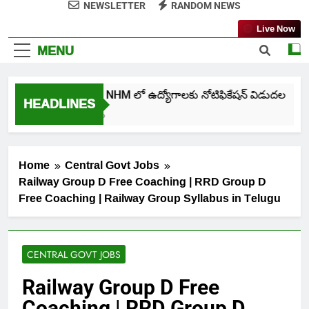
NEWSLETTER
RANDOM NEWS
Live Now
MENU
తెలంగాణ NHM లో ఉద్యోగాలకు నోటిఫికేషన్ విడుదల
HEADLINES
5 Days Ago
Home
Central Govt Jobs
Railway Group D Free Coaching | RRD Group D
Free Coaching | Railway Group Syllabus in Telugu
CENTRAL GOVT JOBS
Railway Group D Free
Coaching | RRD Group D