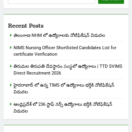
Recent Posts
తెలంగాణ NHM లో ఉద్యోగాలకు నోటిఫికేషన్ విడుదల
NIMS Nursing Officer Shortlisted Candidates List for
certificate Verification
తిరుమల తిరుపతి దేవస్థానం సంస్థలో ఉద్యోగాలు | TTD SVIMS
Direct Recruitment 2026
హైదరాబాద్ లో ఉన్న TIMS లో ఉద్యోగాలు భర్తీకి నోటిఫికేషన్
విడుదల
ఆంధ్రప్రదేశ్ లో 236 స్టాఫ్ నర్స్ ఉద్యోగాలు భర్తీకి నోటిఫికేషన్
విడుదల