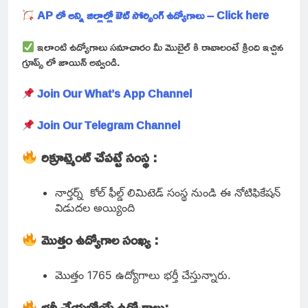
AP లో అన్ని జిల్లాల్లో ఔట్ సోర్సింగ్ ఉద్యోగాలు – Click here
ఇలాంటి ఉద్యోగాలు సమాచారం మీ మొబైల్ కి రావాలంటే క్రింది ఇచ్చిన
గ్రూప్స్ లో జాయిన్ అవ్వండి.
Join Our What’s App Channel
Join Our Telegram Channel
రిక్రూట్మెంట్ చేపట్టే సంస్థ :
నార్తర్న్ కోల్ ఫీల్డ్ లిమిటెడ్ సంస్థ నుండి ఈ నోటిఫికేషన్
విడుదల అయ్యింది
మొత్తం ఉద్యోగాల సంఖ్య :
మొత్తం 1765 ఉద్యోగాలు భర్తీ చేస్తున్నారు.
భర్తీ చేయబోయే ఉద్యోగాలు: