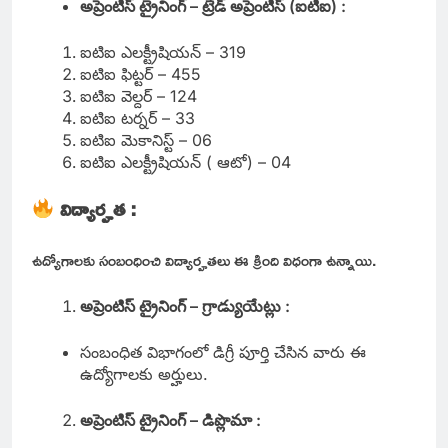
అప్రెంటిస్ ట్రైనింగ్ – ట్రేడ్ అప్రెంటిస్ (ఐటిఐ) :
ఐటిఐ ఎలక్ట్రీషియన్ – 319
ఐటిఐ ఫిట్టర్ – 455
ఐటిఐ వెల్దర్ – 124
ఐటిఐ టర్నర్ – 33
ఐటిఐ మెకానిస్ట్ – 06
ఐటిఐ ఎలక్ట్రీషియన్ ( ఆటో) – 04
విద్యార్హత :
ఉద్యోగాలకు సంబంధించి విద్యార్హతలు ఈ క్రింది విధంగా ఉన్నాయి.
అప్రెంటిస్ ట్రైనింగ్ – గ్రాడ్యుయేట్లు :
సంబంధిత విభాగంలో డిగ్రీ పూర్తి చేసిన వారు ఈ
ఉద్యోగాలకు అర్హులు.
అప్రెంటిస్ ట్రైనింగ్ – డిప్లొమా :