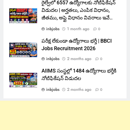
రైల్వేలో 6557 ఉద్యోగాలకు నోటిఫికేషన్
విడుదల | అర్హతలు, ఎంపిక విధానం,
జీతము, అప్లై విధానం వివరాలు ఇవే..
inbjobs
1 month ago
0
పరీక్ష లేకుండా ఉద్యోగాలు భర్తీ | BBCI
Jobs Recruitment 2026
inbjobs
2 months ago
0
AIIMS సంస్థల్లో 1484 ఉద్యోగాలు భర్తీకి
నోటిఫికేషన్ విడుదల
inbjobs
2 months ago
0