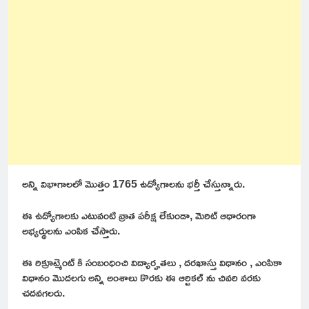
అన్ని విభాగాలలో మొత్తం 1765 ఉద్యోగాలను భర్తీ చేస్తున్నారు.
ఈ ఉద్యోగాలకు ఎటువంటి వ్రాత పరీక్ష లేకుండా, మెరిట్ ఆధారంగా
అభ్యర్థులను ఎంపిక చేస్తారు.
ఈ రిక్రూట్మెంట్ కి సంబంధించి విద్యార్హతలు , దరఖాస్తు విధానం , ఎంపికా
విధానం మొదలగు అన్ని అంశాలు కొరకు ఈ ఆర్టికల్ ను చివరి వరకు
చదవగలరు.