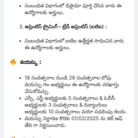
సంబంధిత విభాగంలో డిప్లొమా పూర్తి చేసిన వారు ఈ
ఉద్యోగాలకు అర్హులు.
అప్రెంటిస్ ట్రైనింగ్ – ట్రేడ్ అప్రెంటిస్ (ఐటిఐ) :
సంబంధిత విభాగంలో ఐటిఐ ఉత్తీర్ణత సాధించిన వారు
ఈ ఉద్యోగాలకు అర్హులు.
వయస్సు :
18 సంవత్సరాల నుండి 26 సంవత్సరాల లోపు
వయస్సు గల అభ్యర్థులు ఈ ఉద్యోగాలకు దరఖాస్తు
చేసుకోవచ్చు.
ఎస్సీ, ఎస్టీ అభ్యర్థులకు 5 సంవత్సరాలు & ఓబీసీ
అభ్యర్థులకు 3 సంవత్సరాలు & దివ్యాంగులు
అభ్యర్థులకు 10 సంవత్సరాలు వయో సడలింపు కలదు.
వయస్సు నిర్ధారణ కొరకు 01/03/2025 ను కట్ ఆఫ్
తేది గా నిర్ణయించారు.