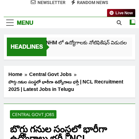
NEWSLETTER
RANDOM NEWS
Live Now
MENU
తెలంగాణ NHM లో ఉద్యోగాలకు నోటిఫికేషన్ విడుదల
HEADLINES
1 Week Ago
Home
Central Govt Jobs
బొగ్గు గనుల సంస్థలో భారీగా ఉద్యోగాలు భర్తీ | NCL Recruitment
2025 | Latest Jobs in Telugu
CENTRAL GOVT JOBS
బొగ్గు గనుల సంస్థలో భారీగా
ఉద్యోగాలు భర్తీ | NCL