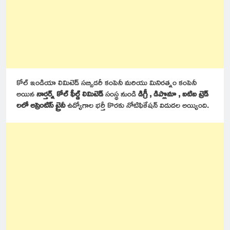
కోల్ ఇండియా లిమిటెడ్ సబ్సిడరీ కంపెనీ మరియు మినిరత్నం కంపెనీ
అయిన
నార్తర్న్ కోల్ ఫీల్డ్ లిమిటెడ్
సంస్థ నుండి
డిగ్రీ , డిప్లొమా , ఐటిఐ ట్రెడ్
లలో అప్రెంటిస్ ట్రైనీ
ఉద్యోగాల భర్తీ కొరకు నోటిఫికేషన్ విడుదల అయ్యింది.