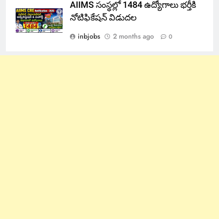
AIIMS సంస్థల్లో 1484 ఉద్యోగాలు భర్తీకి
నోటిఫికేషన్ విడుదల
inbjobs
2 months ago
0