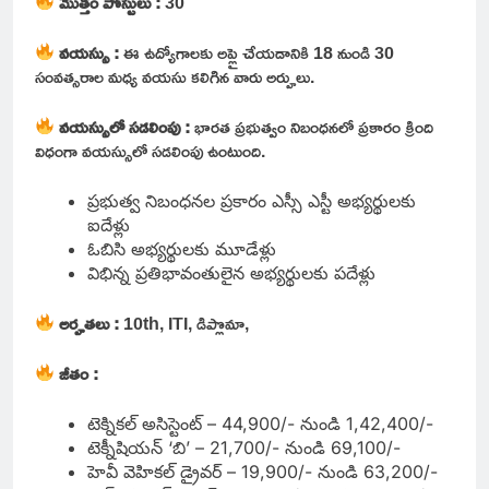
మొత్తం పోస్టులు :
30
వయస్సు :
ఈ ఉద్యోగాలకు అప్లై చేయడానికి 18 నుండి 30
సంవత్సరాల మధ్య వయసు కలిగిన వారు అర్హులు.
వయస్సులో సడలింపు :
భారత ప్రభుత్వం నిబంధనలో ప్రకారం క్రింది
విధంగా వయస్సులో సడలింపు ఉంటుంది.
ప్రభుత్వ నిబంధనల ప్రకారం ఎస్సీ ఎస్టీ అభ్యర్థులకు
ఐదేళ్లు
ఓబిసి అభ్యర్థులకు మూడేళ్లు
విభిన్న ప్రతిభావంతులైన అభ్యర్థులకు పదేళ్లు
అర్హతలు :
10th, ITI, డిప్లొమా,
జీతం :
టెక్నికల్ అసిస్టెంట్ – 44,900/- నుండి 1,42,400/-
టెక్నీషియన్ ‘బి’ – 21,700/- నుండి 69,100/-
హెవీ వెహికల్ డ్రైవర్ – 19,900/- నుండి 63,200/-