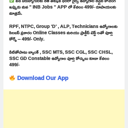
పేద నిరుద్యోగులకు అతి తక్కువ ధరలో రైల్వే ఉద్యోగాల ఆన్లైన్ కోచింగ్
ఇప్పుడు మన “ INB Jobs “ APP లో కేవలం 499/- రూపాయలకు
మాత్రమే.
RPF, NTPC, Group ‘D’ , ALP, Technicians ఉద్యోగాలకు
సిలబస్ ప్రకారం Online Classes మరియు ప్రాక్టీస్ టెస్ట్ లతో పూర్తి
కోర్స్ – 499/- Only.
వీటితోపాటు బ్యాంక్ , SSC MTS, SSC CGL, SSC CHSL,
SSC GD Constable ఉద్యోగాల పూర్తి కోర్సులు కూడా కేవలం
499/-
Download Our App