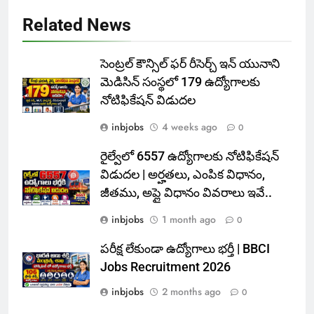
Related News
సెంట్రల్ కౌన్సిల్ ఫర్ రీసెర్చ్ ఇన్ యునాని
మెడిసిన్ సంస్థలో 179 ఉద్యోగాలకు
నోటిఫికేషన్ విడుదల
inbjobs
4 weeks ago
0
రైల్వేలో 6557 ఉద్యోగాలకు నోటిఫికేషన్
విడుదల | అర్హతలు, ఎంపిక విధానం,
జీతము, అప్లై విధానం వివరాలు ఇవే..
inbjobs
1 month ago
0
పరీక్ష లేకుండా ఉద్యోగాలు భర్తీ | BBCI
Jobs Recruitment 2026
inbjobs
2 months ago
0