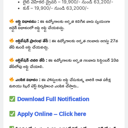
లైట్ వెహికల్ డ్రైవర్ – 19,900/- నుండి 63,200/-
కుక్ – 19,900/- నుండి 63,2000/-
అప్లై విధానము :
ఈ ఉద్యోగాలకు అర్హత కలిగిన వారు స్వయంగా
ఆన్లైన్ విధానంలో అప్లై అప్లై చేయవచ్చు.
అప్లికేషన్ ప్రారంభ తేదీ :
ఈ ఉద్యోగాలకు అర్హత గలవారు ఆగస్టు 27వ
తేదీ నుండి అప్లై చేయవచ్చు.
అప్లికేషన్ చివరి తేదీ :
ఈ ఉద్యోగాలకు అర్హత గలవారు సెప్టెంబర్ 10వ
తేదీలోపు అప్లై చేయాలి.
ఎంపిక విధానం :
ఈ పోస్టులకు అప్లై చేసుకున్న వారికి రాత పరీక్ష
మరియు స్కిల్ టెస్ట్ నిర్వహించి ఎంపిక చేస్తారు..
Download Full Notification
Apply Online – Click here