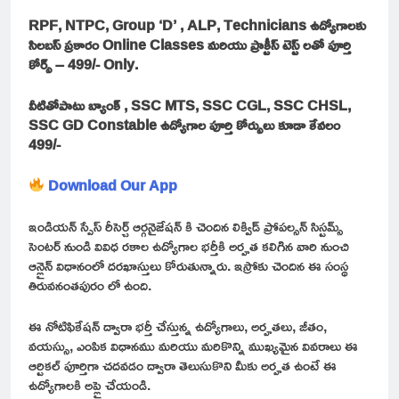
RPF, NTPC, Group ‘D’ , ALP, Technicians ఉద్యోగాలకు
సిలబస్ ప్రకారం Online Classes మరియు ప్రాక్టీస్ టెస్ట్ లతో పూర్తి
కోర్స్ – 499/- Only.
వీటితోపాటు బ్యాంక్ , SSC MTS, SSC CGL, SSC CHSL,
SSC GD Constable ఉద్యోగాల పూర్తి కోర్సులు కూడా కేవలం
499/-
Download Our App
ఇండియన్ స్పేస్ రీసెర్చ్ ఆర్గనైజేషన్ కి చెందిన లిక్విడ్ ప్రోపల్సన్ సిస్టమ్స్
సెంటర్ నుండి వివిధ రకాల ఉద్యోగాల భర్తీకి అర్హత కలిగిన వారి నుంచి
ఆన్లైన్ విధానంలో దరఖాస్తులు కోరుతున్నారు. ఇస్రోకు చెందిన ఈ సంస్థ
తిరువనంతపురం లో ఉంది.
ఈ నోటిఫికేషన్ ద్వారా భర్తీ చేస్తున్న ఉద్యోగాలు, అర్హతలు, జీతం,
వయస్సు, ఎంపిక విధానము మరియు మరికొన్ని ముఖ్యమైన వివరాలు ఈ
ఆర్టికల్ పూర్తిగా చదవడం ద్వారా తెలుసుకొని మీకు అర్హత ఉంటే ఈ
ఉద్యోగాలకి అప్లై చేయండి.