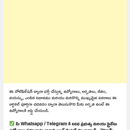
ఈ నోటిఫికేషన్ ద్వారా భర్తీ చేస్తున్న ఉద్యోగాలు, అర్హతలు, జీతం,
వయస్సు, ఎంపిక విధానము మరియు మరికొన్ని ముఖ్యమైన వివరాలు ఈ
ఆర్టికల్ పూర్తిగా చదవడం ద్వారా తెలుసుకొని మీకు అర్హత ఉంటే ఈ
ఉద్యోగాలకి అప్లై చేయండి.
మీ Whatsapp / Telegram కి వివిధ ప్రభుత్వ మరియు ప్రైవేటు
ఉద్యోగాలు సమాచారం రావాలి అంటే వెంటనే మా వాట్సాప్ , టెలిగ్రామ్