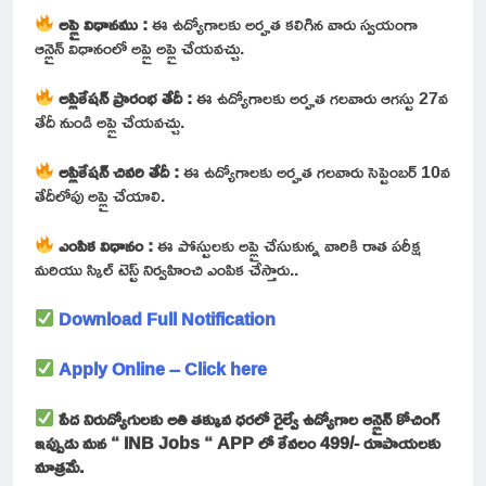
అప్లై విధానము :
ఈ ఉద్యోగాలకు అర్హత కలిగిన వారు స్వయంగా
ఆన్లైన్ విధానంలో అప్లై అప్లై చేయవచ్చు.
అప్లికేషన్ ప్రారంభ తేదీ :
ఈ ఉద్యోగాలకు అర్హత గలవారు ఆగస్టు 27వ
తేదీ నుండి అప్లై చేయవచ్చు.
అప్లికేషన్ చివరి తేదీ :
ఈ ఉద్యోగాలకు అర్హత గలవారు సెప్టెంబర్ 10వ
తేదీలోపు అప్లై చేయాలి.
ఎంపిక విధానం :
ఈ పోస్టులకు అప్లై చేసుకున్న వారికి రాత పరీక్ష
మరియు స్కిల్ టెస్ట్ నిర్వహించి ఎంపిక చేస్తారు..
Download Full Notification
Apply Online – Click here
పేద నిరుద్యోగులకు అతి తక్కువ ధరలో రైల్వే ఉద్యోగాల ఆన్లైన్ కోచింగ్
ఇప్పుడు మన “ INB Jobs “ APP లో కేవలం 499/- రూపాయలకు
మాత్రమే.