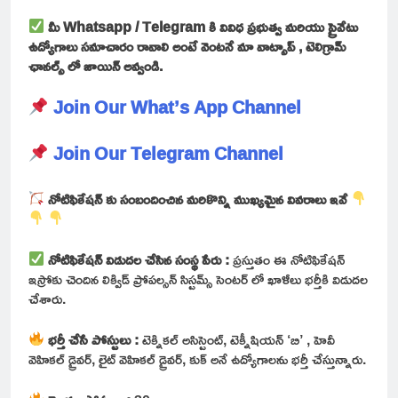
మీ Whatsapp / Telegram కి వివిధ ప్రభుత్వ మరియు ప్రైవేటు
ఉద్యోగాలు సమాచారం రావాలి అంటే వెంటనే మా వాట్సాప్ , టెలిగ్రామ్
ఛానల్స్ లో జాయిన్ అవ్వండి.
Join Our What’s App Channel
Join Our Telegram Channel
నోటిఫికేషన్ కు సంబందించిన మరికొన్ని ముఖ్యమైన వివరాలు ఇవే
నోటిఫికేషన్ విడుదల చేసిన సంస్థ పేరు :
ప్రస్తుతం ఈ నోటిఫికేషన్
ఇస్రోకు చెందిన లిక్విడ్ ప్రోపల్సన్ సిస్టమ్స్ సెంటర్ లో ఖాళీలు భర్తీకి విడుదల
చేశారు.
భర్తీ చేసే పోస్టులు :
టెక్నికల్ అసిస్టెంట్, టెక్నీషియన్ ‘బి’ , హెవీ
వెహికల్ డ్రైవర్, లైట్ వెహికల్ డ్రైవర్, కుక్ అనే ఉద్యోగాలను భర్తీ చేస్తున్నారు.