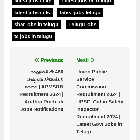
latest jobs in ap
Latest jobs in Telugu
latest jobs in ts
latest jobs telugu
shar jobs in telugu
Telugu jobs
ts jobs in telugu
Post
Previous:
Next:
navigation
ఆంధ్రప్రదేశ్ లో 488
Union Public
పోస్టులకు నోటిఫికేషన్
Service
విడుదల | APMSRB
Commission
Recruitment 2024 |
Recruitment 2024 |
Andhra Pradesh
UPSC Cabin Safety
Jobs Notifications
inspector
Recruitment 2024 |
Latest Govt Jobs in
Telugu