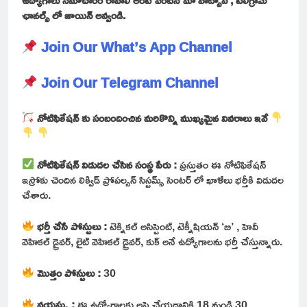
ఛానల్స్ లో జాయిన్ అవ్వండి.
Join Our What’s App Channel
Join Our Telegram Channel
నోటిఫికేషన్ కు సంబందించిన మరికొన్ని ముఖ్యమైన వివరాలు ఇవే
నోటిఫికేషన్ విడుదల చేసిన సంస్థ పేరు :
ప్రస్తుతం ఈ నోటిఫికేషన్
ఇస్రోకు చెందిన లిక్విడ్ ప్రోపల్సన్ సిస్టమ్స్ సెంటర్ లో ఖాళీలు భర్తీకి విడుదల
చేశారు.
భర్తీ చేసే పోస్టులు :
టెక్నికల్ అసిస్టెంట్, టెక్నీషియన్ ‘బి’ , హెవీ
వెహికల్ డ్రైవర్, లైట్ వెహికల్ డ్రైవర్, కుక్ అనే ఉద్యోగాలను భర్తీ చేస్తున్నారు.
మొత్తం పోస్టులు :
30
వయస్సు :
ఈ ఉద్యోగాలకు అప్లై చేయడానికి 18 నుండి 30